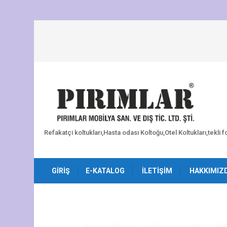
Refakatçi koltukları,Hasta odası Koltoğu,Otel Koltukları,tekli 
GIRIŞ
E-KATALOG
İLETIŞIM
HAKKIMIZ