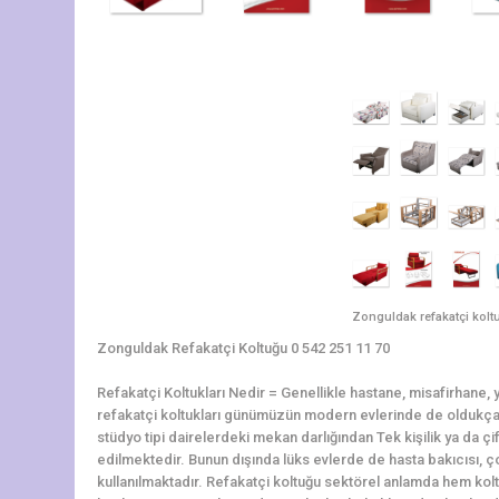
Zonguldak refakatçi koltu
Zonguldak Refakatçi Koltuğu 0 542 251 11 70
Refakatçi Koltukları Nedir = Genellikle hastane, misafirhane, yu
refakatçi koltukları günümüzün modern evlerinde de oldukça r
stüdyo tipi dairelerdeki mekan darlığından Tek kişilik ya da çif
edilmektedir. Bunun dışında lüks evlerde de hasta bakıcısı, ço
kullanılmaktadır. Refakatçi koltuğu sektörel anlamda hem kolt