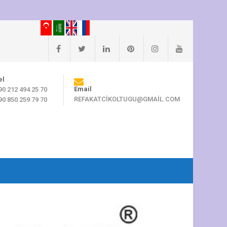
el
Email
90 212 494 25 70
REFAKATCIKOLTUGU@GMAIL.COM
90 850 259 79 70