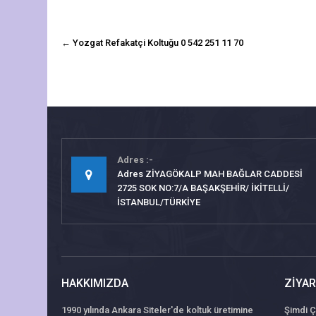
navigasyon
←
Yozgat Refakatçi Koltuğu 0 542 251 11 70
gönderisi
Adres
Adres ZİYAGÖKALP MAH BAĞLAR CADDESİ
2725 SOK NO:7/A BAŞAKŞEHİR/ İKİTELLİ/
İSTANBUL/TÜRKİYE
HAKKIMIZDA
ZIYAR
1990 yılında Ankara Siteler'de koltuk üretimine
Şimdi Ç