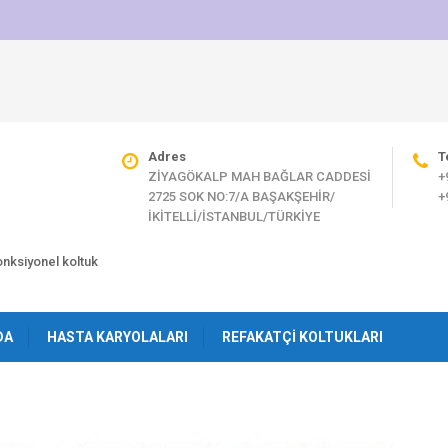
Adres
T
ZİYAGÖKALP MAH BAĞLAR CADDESİ
+
2725 SOK NO:7/A BAŞAKŞEHİR/
+
İKİTELLİ/İSTANBUL/TÜRKİYE
fonksiyonel koltuk
DA
HASTA KARYOLALARI
REFAKATÇI KOLTUKLARI