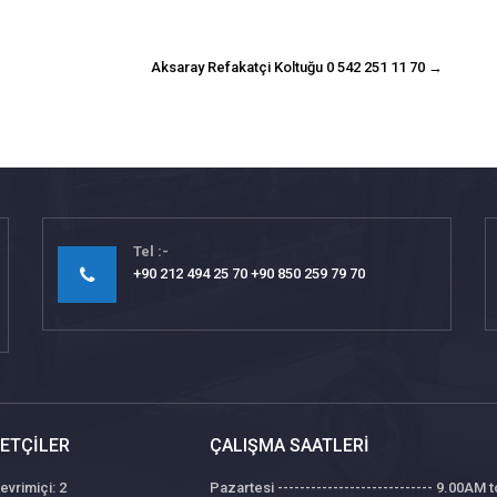
Aksaray Refakatçi Koltuğu 0 542 251 11 70
→
Tel
+90 212 494 25 70 +90 850 259 79 70
ETÇILER
ÇALIŞMA SAATLERI
evrimiçi: 2
Pazartesi ---------------------------- 9.00AM