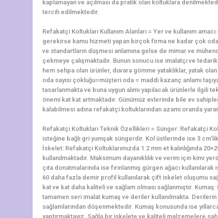
kaplamayan ve açılması da pratik olan koltuklara denilmektedir
tercih edilmektedir.
Refakatçi Koltukları Kullanım Alanları = Yer ve kullanım amac
gerekirse kamu hizmeti yapan birçok firma ne kadar çok oda 
ve standartların düşmesi anlamına gelse de mimar ve mühendi
çekmeye çalışmaktadır. Bunun sonucu ise imalatçı ve tedari
hem sehpa olan ürünler, duvara gömme yataklıklar, yatak olan k
oda sayısı çokluğu=müşteri oda = maddi kazanç anlamı taşıyan 
tasarlanmakta ve buna uygun alımı yapılacak ürünlerle ilgili t
önemi kat kat artmaktadır. Günümüz evlerinde bile ev sahiple
kalabilmesi adına refakatçi koltuklarından azami oranda yara
Refakatçi Koltukları Teknik Özellikleri = Sünger: Refakatçi Ko
isteğine bağlı gri yumşak süngerdir. Kol üstlerinde ise 3 cm’l
İskelet: Refakatçi Koltuklarımızda 1.2 mm et kalınlığında 2
kullanılmaktadır. Maksimum dayanıklılık ve verim için kimi yerd
çıta donatmalarında ise fırınlanmış gürgen ağacı kullanılarak i
60 daha fazla demir profil kullanılarak çift iskelet oluşumu
kat ve kat daha kaliteli ve sağlam olması sağlanmıştır. Kumaş
tamamen seri imalat kumaş ve deriler kullanılmakta. Derilerin a
sağlamlarından döşenmektedir. Kumaş konusunda ise yıllarca
yaptırmaktayız. Sağla bir iskelete ve kaliteli malzemelere sa