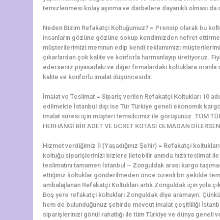
temizlenmesi kolay aşınma ve darbelere dayanıklı olması da di
Neden Bizim Refakatçi Koltuğumuz? = Prensip olarak bu koltu
insanların gözüne gözüne sokup kendimizden nefret ettirmek
müşterilerimizi memnun edip kendi reklamımızı müşterilerim
çıkarlardan çok kalite ve konforla harmanlayıp üretiyoruz. Fiy
ederseniz piyasadaki ve diğer firmalardaki koltuklara oranla
kalite ve konforlu imalat düşüncesidir.
İmalat ve Teslimat = Sipariş verilen Refakatçi Koltukları 10 ad
edilmekte İstanbul dışı ise Tür Türkiye geneli ekonomik kargol
imalat süresi için müşteri temsilcimiz ile görüşünüz. TÜ
HERHANGİ BİR ADET VE ÜCRET KOTASI OLMADAN DİLERSENİ
Hizmet verdiğimiz İl (Yaşadığınız Şehir) = Refakatçi koltukl
koltuğu siparişlerinizi bizlere iletebilir anında hızlı teslimat i
teslimatını tamamen İstanbul – Zonguldak arası kargo taşımac
ettiğiniz koltuklar gönderilmeden önce özenli bir şekilde temi
ambalajlanan Refakatçi Koltukları artık Zonguldak için yola çık
Boş yere refakatçi koltukları Zonguldak diye aramayın. Çünk
hem de bulunduğunuz şehirde mevcut imalat çeşitliliği İstanb
siparişlerinizi gönül rahatlığı ile tüm Türkiye ve dünya geneli ve