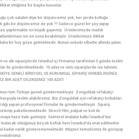
kkat ettiğimiz bir başka husustur.
ğu çok satalım diye bir düşüncemiz yok, her yerde koltuğu
 gibi bir düşüncemiz de yok ?? Sadece güzel bir şey yapıp
ize yaptırmaktır en büyük gayemiz. Ürünlerimizde maddi
atlandırması ise en sona bırakılmıştır. Ürünlerimize dikkat
 daha bir hoş göze gelmektedir. Bunun sebebi elbette altında yatan
et ve altı siparişlerde İstanbul içi firmamız tarafından 5 günde teslim
ar ile gönderilmektedir. 10 adet ve üstü siparişlerde ise tahmini
M TÜRKİYE GENELİ BİREYSEL VE KURUMSAL SİPARİŞ VEREBİLİRSİNİZ.
Z BİR ADET DİLERSENİZ 100 ADET.
arımızı tüm Türkiye geneli göndermekteyiz. Zonguldak refakatçi
le kargoyla teslim alabilirsiniz. Biz Zonguldak için refakatçi koltukları
ılığı yapan profesyonel firmalar ile göndermekteyiz. Sipariş
zlenip paketlenmektedir. Strech film, patpat ve koli ile
maya hazır hale gelmiştir. Sektörel imalatın kalbi İstanbul’dur.
ü bulacak olduğunuz birçok koltuk hem İstanbul’da imal edilmekte
ul kadar varlık gösterememektedir. Müşteri temsilcimiz ile görüşüp
rebilirsiniz.