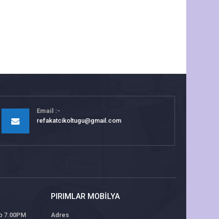
Email
refakatcikoltugu@gmail.com
PIRIMLAR MOBILYA
 to 7.00PM
Adres