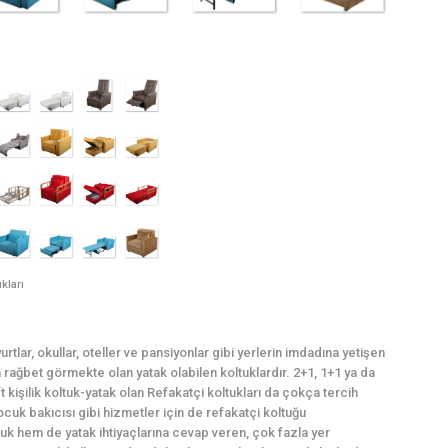
kları
rtlar, okullar, oteller ve pansiyonlar gibi yerlerin imdadına yetişen
ağbet görmekte olan yatak olabilen koltuklardır. 2+1, 1+1 ya da
t kişilik koltuk-yatak olan Refakatçi koltukları da çokça tercih
cuk bakıcısı gibi hizmetler için de refakatçi koltuğu
uk hem de yatak ihtiyaçlarına cevap veren, çok fazla yer