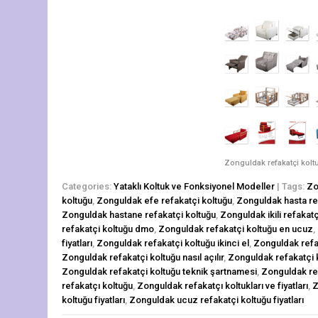
Zonguldak refakatçi koltu
Categories:
Yataklı Koltuk ve Fonksiyonel Modeller
| Tags:
Zo
koltuğu
,
Zonguldak efe refakatçi koltuğu
,
Zonguldak hasta re
Zonguldak hastane refakatçi koltuğu
,
Zonguldak ikili refakatçi
refakatçi koltuğu dmo
,
Zonguldak refakatçi koltuğu en ucuz
,
fiyatları
,
Zonguldak refakatçi koltuğu ikinci el
,
Zonguldak refa
Zonguldak refakatçi koltuğu nasıl açılır
,
Zonguldak refakatçi k
Zonguldak refakatçi koltuğu teknik şartnamesi
,
Zonguldak re
refakatçı koltuğu
,
Zonguldak refakatçı koltukları ve fiyatları
,
Z
koltuğu fiyatları
,
Zonguldak ucuz refakatçi koltuğu fiyatları