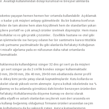
. Avantajlı kullanımından dolayı kurumsal ve bireysel alımlarda
ı sıkıntısı yaşayan hemen hemen her ortamda kullanılabilir. Açıklamak
o kadar çok müşteri anlayışı gütmektedir. Bu bir bakıma konforun
sler de tam aksine hem alanı küçültmek hem de standartları yukarı
kçilere portatif ve çok amaçlı ürünler üretmek düşmüştür. Hem masa
oltuklar vs vs gibi pratik çözümler.. Özellikle hastane ve otel gibi
işletmelerde ise herşey odanın her bir santimetre karesi titizlikle
eknik şartname yazılmaktadır Bu gibi alanlarda Refakatçi Koltuğunun
ri misafir ağırlama yada ev nüfusunun daha rahat ortamlarda
rlanmaktadır.
ltuklarımızda kullandığımız sünger 32 dns gri sert ya da müşteri
ik gri sert sünger ya da 2 cm’lik bondex sünger kullanmaktadır.
0×20 mm, 20×30 mm, 20x 40 mm, 20×50 mm ebatlarında demir profil
e dikey kimi yerde yatay olarak kaynatılmışlardır. Kutu kollarda ve
skelet olarak yüksek verim alınmıştır. Ayrıca koltuk iskeletinde ise %
 sağlanmış ve bu anlamda görnütüsü dahi birebir benzeyen ürünlerden
: Refakatçi Koltuklarımızda döşeme kumaşı ve derisi olarak
ltta elyaflı ve astarlı olanlardan seçilerek suni deri arasında en
 kullanıp beğenmiş olduğumuz firmanın ürünleri arasından seçim
hip koltuğumuza da bu yakışırdı zaten. Ayrıca kumaşlarımızın