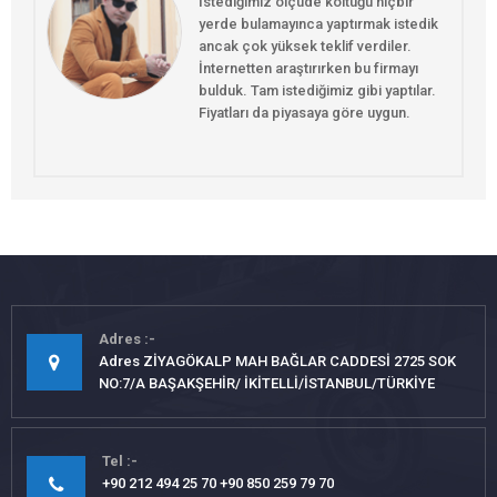
İstediğimiz ölçude koltuğu hiçbir
yerde bulamayınca yaptırmak istedik
ancak çok yüksek teklif verdiler.
İnternetten araştırırken bu firmayı
bulduk. Tam istediğimiz gibi yaptılar.
Fiyatları da piyasaya göre uygun.
Adres
Adres ZİYAGÖKALP MAH BAĞLAR CADDESİ 2725 SOK
NO:7/A BAŞAKŞEHİR/ İKİTELLİ/İSTANBUL/TÜRKİYE
Tel
+90 212 494 25 70 +90 850 259 79 70