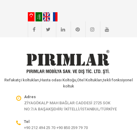
Refakatçi koltukları,Hasta odası Koltoğu,Otel Koltukları,tekli fonksiyonel
koltuk
Adres
ZİYAGÖKALP MAH BAĞLAR CADDESİ 2725 SOK
NO:7/A BAŞAKŞEHİR/ İKİTELLİ/İSTANBUL/TÜRKİYE
Tel
+90 212 494 25 70 +90 850 259 79 70