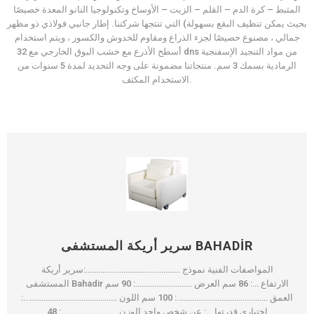
المثبط – كرة الدم – القلم – الزيت – الأوساخ وتكنولوجيا النانو المعدة خصيصًا
بحيث يمكن تنظيف البقع بسهولة) التي تنتجها شركتنا. إطار جانبي فولاذي ذو مظهر
جمالي ، مصنوع خصيصًا لجزء الذراع ومقاوم للخدوش والكسور ، ويتم استخدام
أسطح الأذرع مع خشب البوق الخارجي مع 32 dns من مواد التنجيد الإسفنجية
الرمادية بسمك 3 سم. منتجاتنا مضمونة على وجه التحديد لمدة 5 سنوات من
الاستخدام المكثف.
سرير أريكة المستشفى BAHADIR
المواصفات الفنية نموذج ………………………………………:سرير أريكة
المستشفى Bahadir الارتفاع …: 86 سم العرض ………………………: 90 سم
العمق …………………………………….: 100 سم اللون ……………………………………..:
اختياري قدرتها …: عن شخص واحد الوزن ……………………..: 48