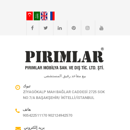
بيع مقاعد رفيق المستشفى
تبوك
ZİYAGÖKALP MAH BAĞLAR CADDESİ 2725 SOK
NO:7/A BAŞAKŞEHİR/ İKİTELLİ/İSTANBUL
هاتف
905422511170 902124942570
بريد إلكتروني