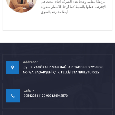
مرتفعًا للغاية. وجدنا هذه الشركة أثناء البحث في
الإنترنت. فعلوا بالضبط كما أردنا. الأسعار معقولة
أيضًا مقارنة بالسوق.
Address
تبوك ZİYAGÖKALP MAH BAĞLAR CADDESİ 2725 SOK
NO:7/A BAŞAKŞEHİR/ İKİTELLİ/İSTANBUL/TURKEY
هاتف
905422511170 902124942570