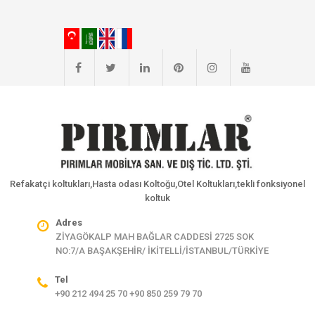
Refakatçi koltukları,Hasta odası Koltoğu,Otel Koltukları,tekli fonksiyonel
koltuk
Adres
ZİYAGÖKALP MAH BAĞLAR CADDESİ 2725 SOK
NO:7/A BAŞAKŞEHİR/ İKİTELLİ/İSTANBUL/TÜRKİYE
Tel
+90 212 494 25 70 +90 850 259 79 70