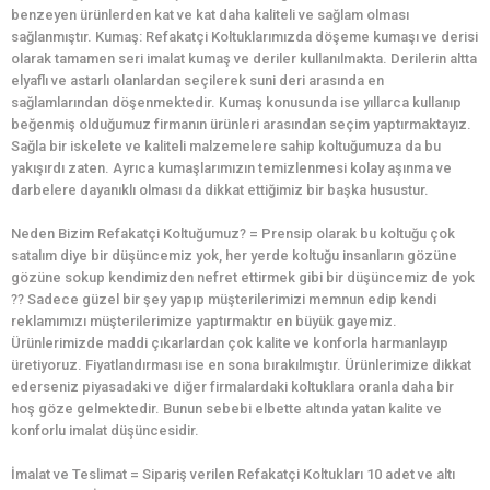
benzeyen ürünlerden kat ve kat daha kaliteli ve sağlam olması
sağlanmıştır. Kumaş: Refakatçi Koltuklarımızda döşeme kumaşı ve derisi
olarak tamamen seri imalat kumaş ve deriler kullanılmakta. Derilerin altta
elyaflı ve astarlı olanlardan seçilerek suni deri arasında en
sağlamlarından döşenmektedir. Kumaş konusunda ise yıllarca kullanıp
beğenmiş olduğumuz firmanın ürünleri arasından seçim yaptırmaktayız.
Sağla bir iskelete ve kaliteli malzemelere sahip koltuğumuza da bu
yakışırdı zaten. Ayrıca kumaşlarımızın temizlenmesi kolay aşınma ve
darbelere dayanıklı olması da dikkat ettiğimiz bir başka husustur.
Neden Bizim Refakatçi Koltuğumuz? = Prensip olarak bu koltuğu çok
satalım diye bir düşüncemiz yok, her yerde koltuğu insanların gözüne
gözüne sokup kendimizden nefret ettirmek gibi bir düşüncemiz de yok
?? Sadece güzel bir şey yapıp müşterilerimizi memnun edip kendi
reklamımızı müşterilerimize yaptırmaktır en büyük gayemiz.
Ürünlerimizde maddi çıkarlardan çok kalite ve konforla harmanlayıp
üretiyoruz. Fiyatlandırması ise en sona bırakılmıştır. Ürünlerimize dikkat
ederseniz piyasadaki ve diğer firmalardaki koltuklara oranla daha bir
hoş göze gelmektedir. Bunun sebebi elbette altında yatan kalite ve
konforlu imalat düşüncesidir.
İmalat ve Teslimat = Sipariş verilen Refakatçi Koltukları 10 adet ve altı