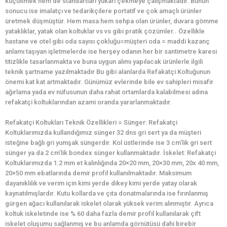
küçültmek hem de standartları yukarı çekmeye çalışmaktadır. Bunun
sonucu ise imalatçı ve tedarikçilere portatif ve çok amaçlı ürünler
üretmek düşmüştür. Hem masa hem sehpa olan ürünler, duvara gömme
yataklıklar, yatak olan koltuklar vs vs gibi pratik çözümler.. Özellikle
hastane ve otel gibi oda sayısı çokluğu=müşteri oda = maddi kazanç
anlamı taşıyan işletmelerde ise herşey odanın her bir santimetre karesi
titizlikle tasarlanmakta ve buna uygun alımı yapılacak ürünlerle ilgili
teknik şartname yazılmaktadır Bu gibi alanlarda Refakatçi Koltuğunun
önemi kat kat artmaktadır. Günümüz evlerinde bile ev sahipleri misafir
ağırlama yada ev nüfusunun daha rahat ortamlarda kalabilmesi adına
refakatçi koltuklarından azami oranda yararlanmaktadır.
Refakatçi Koltukları Teknik Özellikleri = Sünger: Refakatçi
Koltuklarımızda kullandığımız sünger 32 dns gri sert ya da müşteri
isteğine bağlı gri yumşak süngerdir. Kol üstlerinde ise 3 cm’lik gri sert
sünger ya da 2 cm’lik bondex sünger kullanmaktadır. İskelet: Refakatçi
Koltuklarımızda 1.2 mm et kalınlığında 20×20 mm, 20×30 mm, 20x 40 mm,
20×50 mm ebatlarında demir profil kullanılmaktadır. Maksimum
dayanıklılık ve verim için kimi yerde dikey kimi yerde yatay olarak
kaynatılmışlardır. Kutu kollarda ve çıta donatmalarında ise fırınlanmış
gürgen ağacı kullanılarak iskelet olarak yüksek verim alınmıştır. Ayrıca
koltuk iskeletinde ise % 60 daha fazla demir profil kullanılarak çift
iskelet oluşumu sağlanmış ve bu anlamda görnütüsü dahi birebir