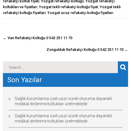
refakatçi koltuk fiyatı
,
Yozgat refakatçı koltuğu
,
Yozgat refakatçı
koltukları ve fiyatları
,
Yozgat tekli refakatçi koltuğu fiyat
,
Yozgat tekli
refakatçi koltuğu fiyatları
,
Yozgat ucuz refakatçi koltuğu fiyatları
navigasyon
←
Van Refakatçi Koltuğu 0 542 251 11 70
gönderisi
Zonguldak Refakatçi Koltuğu 0 542 251 11 70
→
Son Yazılar
Sağlık kurumlarına özel uzun süreli oturuma dayanıklı
medikal dinlenme koltukları üretmektedir
Sağlık kurumlarına özel uzun süreli oturuma dayanıklı
medikal dinlenme koltukları üretmektedir