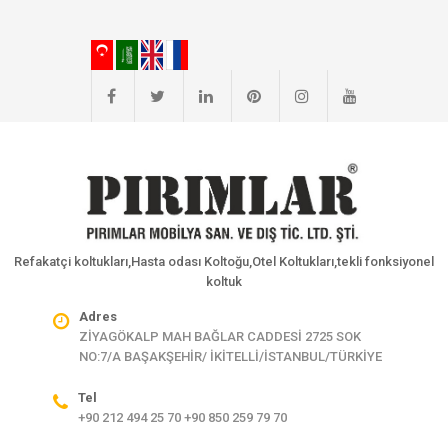
Refakatçi koltukları,Hasta odası Koltoğu,Otel Koltukları,tekli fonksiyonel
koltuk
Adres
ZİYAGÖKALP MAH BAĞLAR CADDESİ 2725 SOK
NO:7/A BAŞAKŞEHİR/ İKİTELLİ/İSTANBUL/TÜRKİYE
Tel
+90 212 494 25 70 +90 850 259 79 70