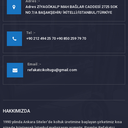
Adres
Adres ZİYAGÖKALP MAH BAĞLAR CADDESİ 2725 SOK
NO:7/A BAŞAKŞEHİR/ İKİTELLİ/İSTANBUL/TÜRKİYE
Tel
+90 212 494 25 70 +90 850 259 79 70
Email
refakatcikoltugu@gmail.com
HAKKIMIZDA
1990 yılında Ankara Siteler'de koltuk üretimine başlayan şirketimiz kısa
sürede büyüyerek İstanbul mağazasını açmıştır. Pırımlar Refakatçi