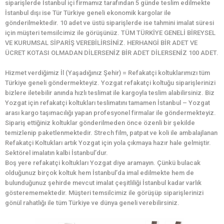
siparişlerde İstanbul içi firmamız tarafından 5 günde teslim edilmekte
İstanbul dışı ise Tür Türkiye geneli ekonomik kargolar ile
gönderilmektedir. 10 adet ve üstü siparişlerde ise tahmini imalat süresi
için müşteri temsilcimiz ile görüşünüz. TÜM TÜRKİYE GENELİ BİREYSEL
VE KURUMSAL SİPARİŞ VEREBİLİRSİNİZ. HERHANGİ BİR ADET VE
ÜCRET KOTASI OLMADAN DİLERSENİZ BİR ADET DİLERSENİZ 100 ADET.
Hizmet verdiğimiz İl (Yaşadığınız Şehir) = Refakatçi koltuklarımızı tüm
Türkiye geneli göndermekteyiz. Yozgat refakatçi koltuğu siparişlerinizi
bizlere iletebilir anında hızlı teslimat ile kargoyla teslim alabilirsiniz. Biz
Yozgat için refakatçi koltukları teslimatını tamamen İstanbul – Yozgat
arası kargo taşımacılığı yapan profesyonel firmalar ile göndermekteyiz.
Sipariş ettiğiniz koltuklar gönderilmeden önce özenli bir şekilde
temizlenip paketlenmektedir. Strech film, patpat ve koli ile ambalajlanan
Refakatçi Koltukları artık Yozgat için yola çıkmaya hazır hale gelmiştir.
Sektörel imalatın kalbi İstanbul’dur.
Boş yere refakatçi koltukları Yozgat diye aramayın. Çünkü bulacak
olduğunuz birçok koltuk hem İstanbul’da imal edilmekte hem de
bulunduğunuz şehirde mevcut imalat çeşitliliği İstanbul kadar varlık
gösterememektedir. Müşteri temsilcimiz ile görüşüp siparişlerinizi
gönül rahatlığı ile tüm Türkiye ve dünya geneli verebilirsiniz.