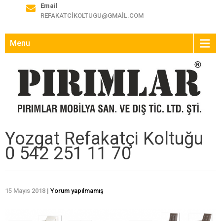
Email
REFAKATCIKOLTUGU@GMAIL.COM
Menu
Yozgat Refakatçi Koltuğu
0 542 251 11 70
15 Mayıs 2018
|
Yorum yapılmamış