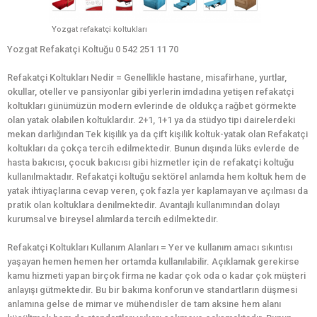
Yozgat refakatçi koltukları
Yozgat Refakatçi Koltuğu 0 542 251 11 70
Refakatçi Koltukları Nedir = Genellikle hastane, misafirhane, yurtlar,
okullar, oteller ve pansiyonlar gibi yerlerin imdadına yetişen refakatçi
koltukları günümüzün modern evlerinde de oldukça rağbet görmekte
olan yatak olabilen koltuklardır. 2+1, 1+1 ya da stüdyo tipi dairelerdeki
mekan darlığından Tek kişilik ya da çift kişilik koltuk-yatak olan Refakatçi
koltukları da çokça tercih edilmektedir. Bunun dışında lüks evlerde de
hasta bakıcısı, çocuk bakıcısı gibi hizmetler için de refakatçi koltuğu
kullanılmaktadır. Refakatçi koltuğu sektörel anlamda hem koltuk hem de
yatak ihtiyaçlarına cevap veren, çok fazla yer kaplamayan ve açılması da
pratik olan koltuklara denilmektedir. Avantajlı kullanımından dolayı
kurumsal ve bireysel alımlarda tercih edilmektedir.
Refakatçi Koltukları Kullanım Alanları = Yer ve kullanım amacı sıkıntısı
yaşayan hemen hemen her ortamda kullanılabilir. Açıklamak gerekirse
kamu hizmeti yapan birçok firma ne kadar çok oda o kadar çok müşteri
anlayışı gütmektedir. Bu bir bakıma konforun ve standartların düşmesi
anlamına gelse de mimar ve mühendisler de tam aksine hem alanı