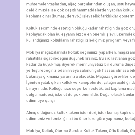
muhtemelen taşlardan, ağaç parçalarından oluşan, üstü hayv
geldiğimizde ise çok çeşitli hammaddelerden yapılan koltuk çeş
kaplama cinsi (kumaş, deri vb.) işlevsellik farklılıklar gösterm
Koltuk seçiminde estetiğin olduğu kadar rahatlığın da göz ö
kaplayacak olan bu eşyanın bizce en önemli işlevi, üzerindeki 
kullandığımız koltukların rahatlığı, izlediğimiz programı veya f
Mobilya mağazalarında koltuk seçiminizi yaparken, mağazanı
rahatlıkla sığabileceğini düşünebilirsiniz. Bu sık rastlanan g
kadar da büyükmüş diyerek memnuniyetsiz bir duruma düşebili
yerleştireceğiniz odanın veya salonun çok hassas olmasa bile ö
bakmaya çıkmanız yararınıza olacaktır. Mağaza görevlileri de 
İçinden yatak çıkan koltuk ve kanepelerde, yatağın açıldığın
bir ayrıntıdır. Koltuğunuzu seçerken estetik, üst kaplama madd
dolgu maddesi, iskelet de çok önemlidir. Doğal olarak bunlar
edinmeye çalışın.
Almış olduğunuz koltuk takımı ister deri, ister kumaş kaplı o
edinmeniz ve temizliğinizi bu önerilere göre yapmanız, koltuğ
Mobilya, Koltuk, Oturma Gurubu, Koltuk Takımı, Ofis Koltuk, Ot