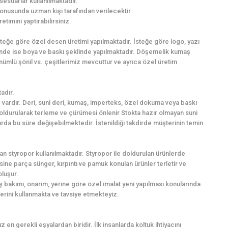
sesuarlar kullanılmaktadır.
onusunda uzman kişi tarafından verilecektir.
imini yaptırabilirsiniz.
İsteğe göre özel desen üretimi yapılmaktadır. İsteğe göre logo, yazı
inde ise boya ve baskı şeklinde yapılmaktadır. Döşemelik kumaş
nümlü şönil vs. çeşitlerimiz mevcuttur ve ayrıca özel üretim
adır.
vardır. Deri, suni deri, kumaş, imperteks, özel dokuma veya baskı
 doldurularak terleme ve çürümesi önlenir Stokta hazır olmayan suni
larda bu süre değişebilmektedir. İstenildiği takdirde müşterinin temin
n styropor kullanılmaktadır. Styropor ile doldurulan ürünlerde
ne parça sünger, kırpıntı ve pamuk konulan ürünler terletir ve
oluşur.
 bakımı, onarım, yerine göre özel imalat yeni yapılması konularında
lerini kullanmakta ve tavsiye etmekteyiz.
 en gerekli eşyalardan biridir. İlk insanlarda koltuk ihtiyacını