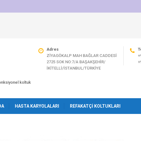
Adres
T
ZİYAGÖKALP MAH BAĞLAR CADDESİ
+
2725 SOK NO:7/A BAŞAKŞEHİR/
+
İKİTELLİ/İSTANBUL/TÜRKİYE
fonksiyonel koltuk
DA
HASTA KARYOLALARI
REFAKATÇI KOLTUKLARI