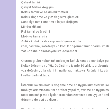
Çekyat tamiri
Çekyat Makas değişimi
Koltuk tamiri ve bakım hizmetleri
Koltuk döşeme ve yüz değişimi işlemleri
Sandalye tamir onarımı cila yüz değişimi
Minder dikimi
Puf tamiri ve üretimi
Mobilya tamiri cila
Antika koltuk restorasyonu döşemesi cila
Otel, hastane, kafeterya vb koltuk döşeme tamir onarımı imala
Yat & tekne dekorasyonu ve döşemesi
Oturma grubu koltuk takımı berjer koltuk kanepe sandalye pu
Koltuk Döşeme ve Yüz Değiştirme işinde 30 yıllık tecrübemiz il
yüz değişimi, cila işlerini itina ile yapmaktayız. Ürünlerini
fiyatlandırılmaktadır.
İstanbul Taksim koltuk döşeme size en uygun kumaşlar ile ko
mobilyalarınızın tamirini beraber yapalım, evinize en uygun 
tasarıma sahip mobilyalar arasından zevkinize en uygun komb
döşeme de sizi bekliyor .