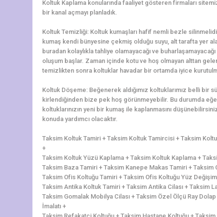
Koltuk Kaplama konularında faaliyet gösteren firmaları sitemi
bir kanal açmayı planladık.
Koltuk Temizliği: Koltuk kumaşları hafif nemli bezle silinmelidi
kumaş kendi bünyesine çekmiş olduğu suyu, alt tarafta yer alan 
buradan kolaylıkla tahliye olamayacağı ve buharlaşamayacağı 
oluşum başlar. Zaman içinde kotu ve hoş olmayan alttan gelen 
temizlikten sonra koltuklar havadar bir ortamda iyice kurutulm
Koltuk Döşeme: Beğenerek aldığımız koltuklarımız belli bir 
kirlendiğinden bize pek hoş görünmeyebilir. Bu durumda eğer
koltuklarınızın yeni bir kumaş ile kaplanmasını düşünebilirs
konuda yardımcı olacaktır.
Taksim Koltuk Tamiri + Taksim Koltuk Tamircisi + Taksim Kol
+
Taksim Koltuk Yüzü Kaplama + Taksim Koltuk Kaplama + Taksim
Taksim Baza Tamiri + Taksim Kanepe Makas Tamiri + Taksim Ç
Taksim Ofis Koltuğu Tamiri + Taksim Ofis Koltuğu Yüz Değişi
Taksim Antika Koltuk Tamiri + Taksim Antika Cilası + Taksim 
Taksim Gomalak Mobilya Cilası + Taksim Özel Ölçü Ray Dolap
İmalatı +
Taksim Refakatçi Koltuğu + Taksim Hastane Koltuğu + Taksim Te