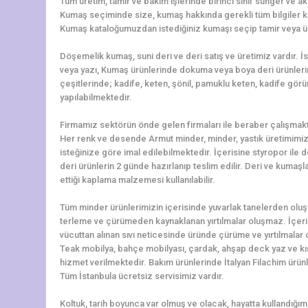
Tüm üretim, tamir ve bakım işlerinde birinci sınıf sünger ve ak
Kumaş seçiminde size, kumaş hakkında gerekli tüm bilgiler k
Kumaş kataloğumuzdan istediğiniz kumaşı seçip tamir veya üret
Döşemelik kumaş, suni deri ve deri satış ve üretimiz vardır. 
veya yazı, Kumaş ürünlerinde dokuma veya boya deri ürünler
çeşitlerinde; kadife, keten, şönil, pamuklu keten, kadife görü
yapılabilmektedir.
Firmamız sektörün önde gelen firmaları ile beraber çalışmakt
Her renk ve desende Armut minder, minder, yastık üretimimiz 
isteğinize göre imal edilebilmektedir. İçerisine styropor ile
deri ürünlerin 2 günde hazırlanıp teslim edilir. Deri ve kumaş
ettiği kaplama malzemesi kullanılabilir.
Tüm minder ürünlerimizin içerisinde yuvarlak tanelerden oluşa
terleme ve çürümeden kaynaklanan yırtılmalar oluşmaz. İçerisi
vücuttan alınan sıvı neticesinde üründe çürüme ve yırtılmalar 
Teak mobilya, bahçe mobilyası, çardak, ahşap deck yaz ve kış
hizmet verilmektedir. Bakım ürünlerinde İtalyan Filachim ürün
Tüm İstanbula ücretsiz servisimiz vardır.
Koltuk, tarih boyunca var olmuş ve olacak, hayatta kullandığımız