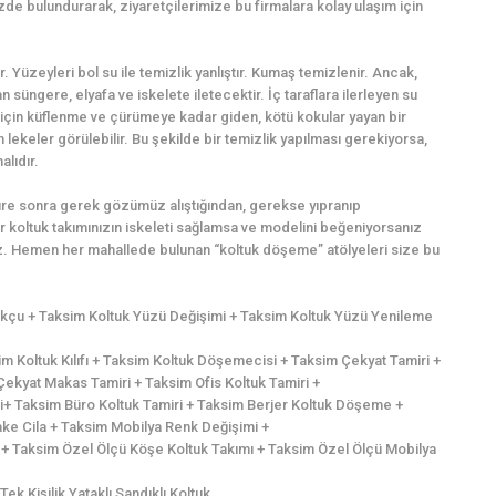
zde bulundurarak, ziyaretçilerimize bu firmalara kolay ulaşım için
r. Yüzeyleri bol su ile temizlik yanlıştır. Kumaş temizlenir. Ancak,
süngere, elyafa ve iskelete iletecektir. İç taraflara ilerleyen su
için küflenme ve çürümeye kadar giden, kötü kokular yayan bir
lekeler görülebilir. Bu şekilde bir temizlik yapılması gerekiyorsa,
alıdır.
süre sonra gerek gözümüz alıştığından, gerekse yıpranıp
 koltuk takımınızın iskeleti sağlamsa ve modelini beğeniyorsanız
iniz. Hemen her mahallede bulunan “koltuk döşeme” atölyeleri size bu
tukçu + Taksim Koltuk Yüzü Değişimi + Taksim Koltuk Yüzü Yenileme
 Koltuk Kılıfı + Taksim Koltuk Döşemecisi + Taksim Çekyat Tamiri +
ekyat Makas Tamiri + Taksim Ofis Koltuk Tamiri +
mi+ Taksim Büro Koltuk Tamiri + Taksim Berjer Koltuk Döşeme +
Lake Cila + Taksim Mobilya Renk Değişimi +
 + Taksim Özel Ölçü Köşe Koltuk Takımı + Taksim Özel Ölçü Mobilya
k Kişilik Yataklı Sandıklı Koltuk