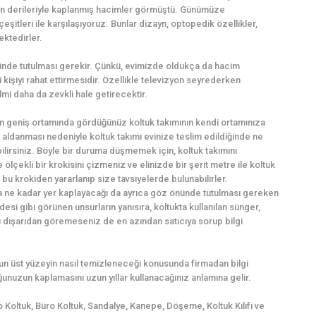
an derileriyle kaplanmış hacimler görmüştü. Günümüze
itleri ile karşılaşıyoruz. Bunlar dizayn, optopedik özellikler,
ektedirler.
nünde tutulması gerekir. Çünkü, evimizde oldukça da hacim
kişiyi rahat ettirmesidir. Özellikle televizyon seyrederken
ilmi daha da zevkli hale getirecektir.
n geniş ortamında gördüğünüz koltuk takımının kendi ortamınıza
öz aldanması nedeniyle koltuk takımı evinize teslim edildiğinde ne
rsiniz. Böyle bir duruma düşmemek için, koltuk takımını
lçekli bir krokisini çizmeniz ve elinizde bir şerit metre ile koltuk
bu krokiden yararlanıp size tavsiyelerde bulunabilirler.
da ne kadar yer kaplayacağı da ayrıca göz önünde tutulması gereken
esi gibi görünen unsurların yanısıra, koltukta kullanılan sünger,
ı dışarıdan göremeseniz de en azından satıcıya sorup bilgi
lsun üst yüzeyin nasıl temizleneceği konusunda firmadan bilgi
unuzun kaplamasını uzun yıllar kullanacağınız anlamına gelir.
o Koltuk, Büro Koltuk, Sandalye, Kanepe, Döşeme, Koltuk Kılıfı ve