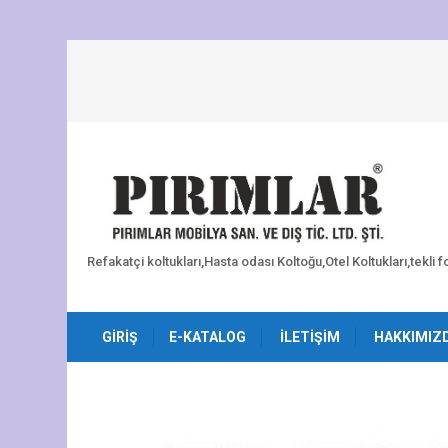
Refakatçi koltukları,Hasta odası Koltoğu,Otel Koltukları,tekli 
GIRIŞ
E-KATALOG
İLETIŞIM
HAKKIMIZ