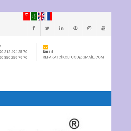
el
Email
90 212 494 25 70
REFAKATCIKOLTUGU@GMAIL.COM
90 850 259 79 70