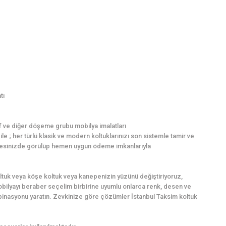
tı
f ve diğer döşeme grubu mobilya imalatları
e ; her türlü klasik ve modern koltuklarınızı son sistemle tamir ve
z adresinizde görülüp hemen uygun ödeme imkanlarıyla
ltuk veya köşe koltuk veya kanepenizin yüzünü değiştiriyoruz,
mobilyayı beraber seçelim birbirine uyumlu onlarca renk, desen ve
inasyonu yaratın. Zevkinize göre çözümler İstanbul Taksim koltuk