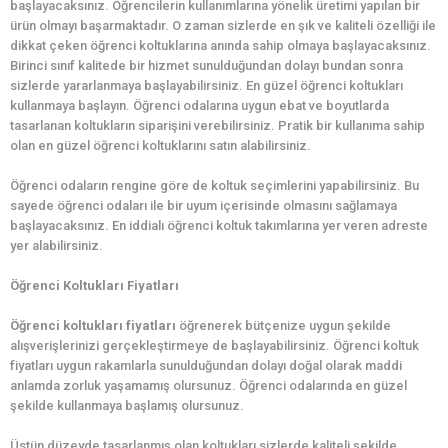
başlayacaksınız. Öğrencilerin kullanımlarına yönelik üretimi yapılan bir
ürün olmayı başarmaktadır. O zaman sizlerde en şık ve kaliteli özelliği ile
dikkat çeken öğrenci koltuklarına anında sahip olmaya başlayacaksınız.
Birinci sınıf kalitede bir hizmet sunulduğundan dolayı bundan sonra
sizlerde yararlanmaya başlayabilirsiniz. En güzel öğrenci koltukları
kullanmaya başlayın. Öğrenci odalarına uygun ebat ve boyutlarda
tasarlanan koltukların siparişini verebilirsiniz. Pratik bir kullanıma sahip
olan en güzel öğrenci koltuklarını satın alabilirsiniz.
Öğrenci odaların rengine göre de koltuk seçimlerini yapabilirsiniz. Bu
sayede öğrenci odaları ile bir uyum içerisinde olmasını sağlamaya
başlayacaksınız. En iddialı öğrenci koltuk takımlarına yer veren adreste
yer alabilirsiniz.
Öğrenci Koltukları Fiyatları
Öğrenci koltukları fiyatları
öğrenerek bütçenize uygun şekilde
alışverişlerinizi gerçekleştirmeye de başlayabilirsiniz. Öğrenci koltuk
fiyatları uygun rakamlarla sunulduğundan dolayı doğal olarak maddi
anlamda zorluk yaşamamış olursunuz. Öğrenci odalarında en güzel
şekilde kullanmaya başlamış olursunuz.
Üstün düzeyde tasarlanmış olan koltukları sizlerde kaliteli şekilde