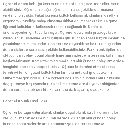
Öğrenci odası koltuğu
konusunda sizlerde en güzel modelleri satın
alabilirsiniz. Öğrenci koltuğu, öğrencinin rahat şekilde oturmasına
yardımcı olacaktır. Fakat öğrenci koltuk kullanacak olanların özellikle
ergonomik özelliğe sahip olmasına dikkat edilmesi gerekir. En güzel
öğrenci koltuklarını kullanarak rahatlık sağlanabilir. Konforu
önemseyenler için tasarlanmıştır. Öğrenci odalarında pratik şekilde
kullanılabilir. Dinlenme, ders çalışma gibi bundan sonra birçok şeyleri de
yapabilmeniz mümkündür. Son derece dayanıklı bir koltuk olduğundan
dolayı sizlerde sorunsuz şekilde kullanabilirsiniz. Farklı renk tiplleri de
olduğundan dolayı doğal olarak hangisini sizlerde isterseniz kullanmaya
başlayabilirsiniz. Koltuk takımları modelleri olduğundan dolayı sizlerde4
hangisini isterseniz seçebilirsiniz. Öğrencilerin rahat etmesi adına
tercih edilen en güzel koltuk takımlarına anında sahip olacaksınız.
Mükemmel görüntüsü ile de öğrenci odalarının bundan sonra havasını
değiştirmeye başlayacaktır. Kaliteli malzemelere de yer verildiğinden
dolayı sorunsuz bir şekilde kullanmaya da başlamış olacaksınız.
Öğrenci Koltuk Özellikler
Öğrenci koltuğu s
atın alacak olanlar doğal olarak özelliklerinin neler
olduğunu merak edecektir. Son derece kullanışlı olduğundan dolayı
bundan sonra sizlerde artık sorunsuz şekilde tercih etmeye