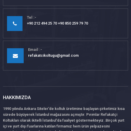
Tel
+90 212 494 25 70 +90 850 259 79 70
Email
refakatcikoltugu@gmail.com
HAKKIMIZDA
1990 yılında Ankara Siteler'de koltuk üretimine başlayan şirketimiz kısa
sürede büyüyerek İstanbul mağazasını açmıştır. Pırımlar Refakatçi
Koltukları olarak ikitelli İstanbul'da faaliyet göstermekteyiz .Birçok yurt
içi ve yurt dışı fuarlarına katılan firmamız hem ürün yelpazesini