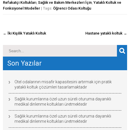
Refakatçi Koltukları
,
Sağlık ve Bakım Merkezleri İçin
,
Yataklı Koltuk ve
Fonksiyonel Modeller
| Tags:
Öğrenci Odası Koltuğu
navigasyon
←
İki Kişilik Yataklı Koltuk
Hastane yataklı koltuk
→
gönderisi
Son Yazılar
Otel odalarının misafir kapasitesini artırmak için pratik
yataklı koltuk çözümleri tasarlamaktadır
Sağlık kurumlarına özel uzun süreli oturuma dayanıklı
medikal dinlenme koltukları üretmektedir
Sağlık kurumlarına özel uzun süreli oturuma dayanıklı
medikal dinlenme koltukları üretmektedir