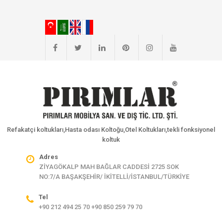
Refakatçi koltukları,Hasta odası Koltoğu,Otel Koltukları,tekli fonksiyonel
koltuk
Adres
ZİYAGÖKALP MAH BAĞLAR CADDESİ 2725 SOK
NO:7/A BAŞAKŞEHİR/ İKİTELLİ/İSTANBUL/TÜRKİYE
Tel
+90 212 494 25 70 +90 850 259 79 70