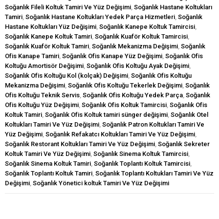
Soğanlık Fileli Koltuk Tamiri Ve Yüz Değişimi
,
Soğanlık Hastane Koltukları
Tamiri
,
Soğanlık Hastane Koltukları Yedek Parça Hizmetleri
,
Soğanlık
Hastane Koltukları Yüz Değişimi
,
Soğanlık Kanepe Koltuk Tamircisi
,
Soğanlık Kanepe Koltuk Tamiri
,
Soğanlık Kuaför Koltuk Tamircisi
,
Soğanlık Kuaför Koltuk Tamiri
,
Soğanlık Mekanizma Değişimi
,
Soğanlık
Ofis Kanape Tamiri
,
Soğanlık Ofis Kanape Yüz Değişimi
,
Soğanlık Ofis
Koltuğu Amortisör Değişimi
,
Soğanlık Ofis Koltuğu Ayak Değişimi
,
Soğanlık Ofis Koltuğu Kol (kolçak) Değişimi
,
Soğanlık Ofis Koltuğu
Mekanizma Değişimi
,
Soğanlık Ofis Koltuğu Tekerlek Değişimi
,
Soğanlık
Ofis Koltuğu Teknik Servis
,
Soğanlık Ofis Koltuğu Yedek Parça
,
Soğanlık
Ofis Koltuğu Yüz Değişimi
,
Soğanlık Ofis Koltuk Tamircisi
,
Soğanlık Ofis
Koltuk Tamiri
,
Soğanlık Ofis Koltuk tamiri sünger değişimi
,
Soğanlık Otel
Koltukları Tamiri Ve Yüz Değişimi
,
Soğanlık Patron Koltukları Tamiri Ve
Yüz Değişimi
,
Soğanlık Refakatcı Koltukları Tamiri Ve Yüz Değişimi
,
Soğanlık Restorant Koltukları Tamiri Ve Yüz Değişimi
,
Soğanlık Sekreter
Koltuk Tamiri Ve Yüz Değişimi
,
Soğanlık Sinema Koltuk Tamircisi
,
Soğanlık Sinema Koltuk Tamiri
,
Soğanlık Toplantı Koltuk Tamircisi
,
Soğanlık Toplantı Koltuk Tamiri
,
Soğanlık Toplantı Koltukları Tamiri Ve Yüz
Değişimi
,
Soğanlık Yönetici koltuk Tamiri Ve Yüz Değişimi