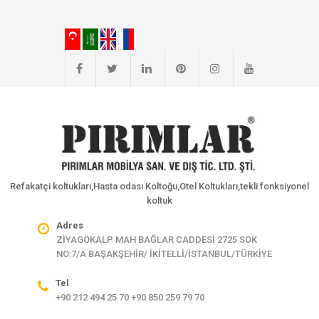
Refakatçi koltukları,Hasta odası Koltoğu,Otel Koltukları,tekli fonksiyonel
koltuk
Adres
ZİYAGÖKALP MAH BAĞLAR CADDESİ 2725 SOK
NO:7/A BAŞAKŞEHİR/ İKİTELLİ/İSTANBUL/TÜRKİYE
Tel
+90 212 494 25 70 +90 850 259 79 70