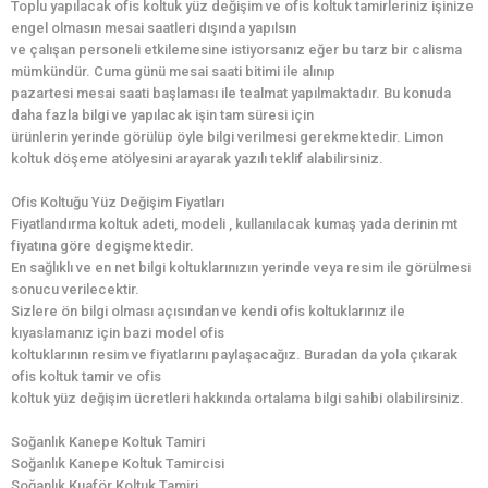
Toplu yapılacak ofis koltuk yüz değişim ve ofis koltuk tamirleriniz işinize
engel olmasın mesai saatleri dışında yapılsın
ve çalışan personeli etkilemesine istiyorsanız eğer bu tarz bir calisma
mümkündür. Cuma günü mesai saati bitimi ile alınıp
pazartesi mesai saati başlaması ile tealmat yapılmaktadır. Bu konuda
daha fazla bilgi ve yapılacak işin tam süresi için
ürünlerin yerinde görülüp öyle bilgi verilmesi gerekmektedir. Limon
koltuk döşeme atölyesini arayarak yazılı teklif alabilirsiniz.
Ofis Koltuğu Yüz Değişim Fiyatları
Fiyatlandırma koltuk adeti, modeli , kullanılacak kumaş yada derinin mt
fiyatına göre degişmektedir.
En sağlıklı ve en net bilgi koltuklarınızın yerinde veya resim ile görülmesi
sonucu verilecektir.
Sizlere ön bilgi olması açısından ve kendi ofis koltuklarınız ile
kıyaslamanız için bazi model ofis
koltuklarının resim ve fiyatlarını paylaşacağız. Buradan da yola çıkarak
ofis koltuk tamir ve ofis
koltuk yüz değişim ücretleri hakkında ortalama bilgi sahibi olabilirsiniz.
Soğanlık Kanepe Koltuk Tamiri
Soğanlık Kanepe Koltuk Tamircisi
Soğanlık Kuaför Koltuk Tamiri