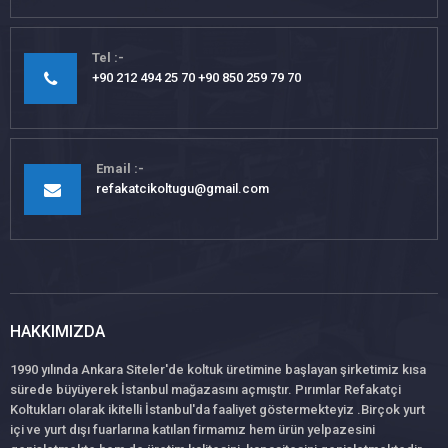
Tel
+90 212 494 25 70 +90 850 259 79 70
Email
refakatcikoltugu@gmail.com
HAKKIMIZDA
1990 yılında Ankara Siteler'de koltuk üretimine başlayan şirketimiz kısa
sürede büyüyerek İstanbul mağazasını açmıştır. Pırımlar Refakatçi
Koltukları olarak ikitelli İstanbul'da faaliyet göstermekteyiz .Birçok yurt
içi ve yurt dışı fuarlarına katılan firmamız hem ürün yelpazesini