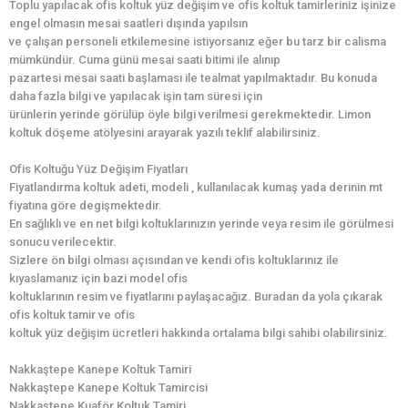
Toplu yapılacak ofis koltuk yüz değişim ve ofis koltuk tamirleriniz işinize
engel olmasın mesai saatleri dışında yapılsın
ve çalışan personeli etkilemesine istiyorsanız eğer bu tarz bir calisma
mümkündür. Cuma günü mesai saati bitimi ile alınıp
pazartesi mesai saati başlaması ile tealmat yapılmaktadır. Bu konuda
daha fazla bilgi ve yapılacak işin tam süresi için
ürünlerin yerinde görülüp öyle bilgi verilmesi gerekmektedir. Limon
koltuk döşeme atölyesini arayarak yazılı teklif alabilirsiniz.
Ofis Koltuğu Yüz Değişim Fiyatları
Fiyatlandırma koltuk adeti, modeli , kullanılacak kumaş yada derinin mt
fiyatına göre degişmektedir.
En sağlıklı ve en net bilgi koltuklarınızın yerinde veya resim ile görülmesi
sonucu verilecektir.
Sizlere ön bilgi olması açısından ve kendi ofis koltuklarınız ile
kıyaslamanız için bazi model ofis
koltuklarının resim ve fiyatlarını paylaşacağız. Buradan da yola çıkarak
ofis koltuk tamir ve ofis
koltuk yüz değişim ücretleri hakkında ortalama bilgi sahibi olabilirsiniz.
Nakkaştepe Kanepe Koltuk Tamiri
Nakkaştepe Kanepe Koltuk Tamircisi
Nakkaştepe Kuaför Koltuk Tamiri