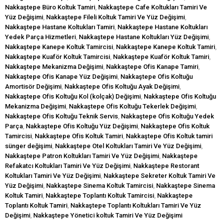
Nakkaştepe Büro Koltuk Tamiri
,
Nakkaştepe Cafe Koltukları Tamiri Ve
Yüz Değişimi
,
Nakkaştepe Fileli Koltuk Tamiri Ve Yüz Değişimi
,
Nakkaştepe Hastane Koltukları Tamiri
,
Nakkaştepe Hastane Koltukları
Yedek Parça Hizmetleri
,
Nakkaştepe Hastane Koltukları Yüz Değişimi
,
Nakkaştepe Kanepe Koltuk Tamircisi
,
Nakkaştepe Kanepe Koltuk Tamiri
,
Nakkaştepe Kuaför Koltuk Tamircisi
,
Nakkaştepe Kuaför Koltuk Tamiri
,
Nakkaştepe Mekanizma Değişimi
,
Nakkaştepe Ofis Kanape Tamiri
,
Nakkaştepe Ofis Kanape Yüz Değişimi
,
Nakkaştepe Ofis Koltuğu
Amortisör Değişimi
,
Nakkaştepe Ofis Koltuğu Ayak Değişimi
,
Nakkaştepe Ofis Koltuğu Kol (kolçak) Değişimi
,
Nakkaştepe Ofis Koltuğu
Mekanizma Değişimi
,
Nakkaştepe Ofis Koltuğu Tekerlek Değişimi
,
Nakkaştepe Ofis Koltuğu Teknik Servis
,
Nakkaştepe Ofis Koltuğu Yedek
Parça
,
Nakkaştepe Ofis Koltuğu Yüz Değişimi
,
Nakkaştepe Ofis Koltuk
Tamircisi
,
Nakkaştepe Ofis Koltuk Tamiri
,
Nakkaştepe Ofis Koltuk tamiri
sünger değişimi
,
Nakkaştepe Otel Koltukları Tamiri Ve Yüz Değişimi
,
Nakkaştepe Patron Koltukları Tamiri Ve Yüz Değişimi
,
Nakkaştepe
Refakatcı Koltukları Tamiri Ve Yüz Değişimi
,
Nakkaştepe Restorant
Koltukları Tamiri Ve Yüz Değişimi
,
Nakkaştepe Sekreter Koltuk Tamiri Ve
Yüz Değişimi
,
Nakkaştepe Sinema Koltuk Tamircisi
,
Nakkaştepe Sinema
Koltuk Tamiri
,
Nakkaştepe Toplantı Koltuk Tamircisi
,
Nakkaştepe
Toplantı Koltuk Tamiri
,
Nakkaştepe Toplantı Koltukları Tamiri Ve Yüz
Değişimi
,
Nakkaştepe Yönetici koltuk Tamiri Ve Yüz Değişimi