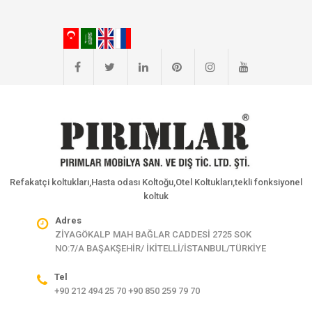
Refakatçi koltukları,Hasta odası Koltoğu,Otel Koltukları,tekli fonksiyonel
koltuk
Adres
ZİYAGÖKALP MAH BAĞLAR CADDESİ 2725 SOK
NO:7/A BAŞAKŞEHİR/ İKİTELLİ/İSTANBUL/TÜRKİYE
Tel
+90 212 494 25 70 +90 850 259 79 70