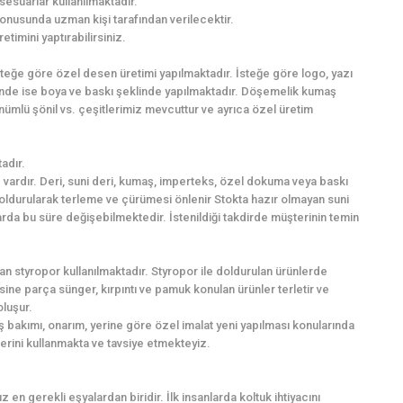
sesuarlar kullanılmaktadır.
onusunda uzman kişi tarafından verilecektir.
imini yaptırabilirsiniz.
İsteğe göre özel desen üretimi yapılmaktadır. İsteğe göre logo, yazı
inde ise boya ve baskı şeklinde yapılmaktadır. Döşemelik kumaş
nümlü şönil vs. çeşitlerimiz mevcuttur ve ayrıca özel üretim
adır.
vardır. Deri, suni deri, kumaş, imperteks, özel dokuma veya baskı
 doldurularak terleme ve çürümesi önlenir Stokta hazır olmayan suni
larda bu süre değişebilmektedir. İstenildiği takdirde müşterinin temin
n styropor kullanılmaktadır. Styropor ile doldurulan ürünlerde
ne parça sünger, kırpıntı ve pamuk konulan ürünler terletir ve
oluşur.
 bakımı, onarım, yerine göre özel imalat yeni yapılması konularında
lerini kullanmakta ve tavsiye etmekteyiz.
 en gerekli eşyalardan biridir. İlk insanlarda koltuk ihtiyacını