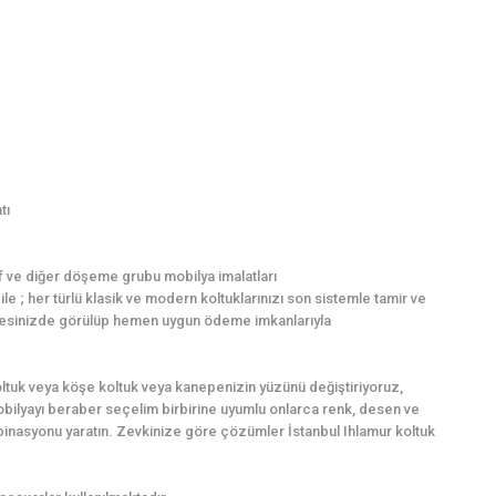
tı
f ve diğer döşeme grubu mobilya imalatları
e ; her türlü klasik ve modern koltuklarınızı son sistemle tamir ve
z adresinizde görülüp hemen uygun ödeme imkanlarıyla
ltuk veya köşe koltuk veya kanepenizin yüzünü değiştiriyoruz,
mobilyayı beraber seçelim birbirine uyumlu onlarca renk, desen ve
inasyonu yaratın. Zevkinize göre çözümler İstanbul Ihlamur koltuk