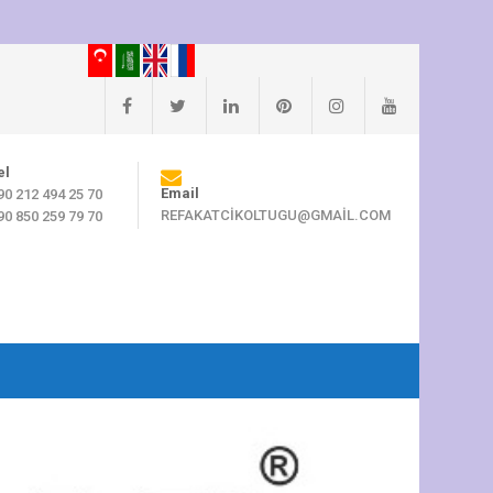
el
Email
90 212 494 25 70
REFAKATCIKOLTUGU@GMAIL.COM
90 850 259 79 70