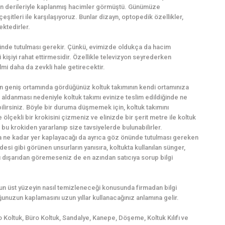
an derileriyle kaplanmış hacimler görmüştü. Günümüze
itleri ile karşılaşıyoruz. Bunlar dizayn, optopedik özellikler,
ektedirler.
nünde tutulması gerekir. Çünkü, evimizde oldukça da hacim
kişiyi rahat ettirmesidir. Özellikle televizyon seyrederken
ilmi daha da zevkli hale getirecektir.
n geniş ortamında gördüğünüz koltuk takımının kendi ortamınıza
öz aldanması nedeniyle koltuk takımı evinize teslim edildiğinde ne
rsiniz. Böyle bir duruma düşmemek için, koltuk takımını
lçekli bir krokisini çizmeniz ve elinizde bir şerit metre ile koltuk
bu krokiden yararlanıp size tavsiyelerde bulunabilirler.
da ne kadar yer kaplayacağı da ayrıca göz önünde tutulması gereken
esi gibi görünen unsurların yanısıra, koltukta kullanılan sünger,
ı dışarıdan göremeseniz de en azından satıcıya sorup bilgi
lsun üst yüzeyin nasıl temizleneceği konusunda firmadan bilgi
unuzun kaplamasını uzun yıllar kullanacağınız anlamına gelir.
o Koltuk, Büro Koltuk, Sandalye, Kanepe, Döşeme, Koltuk Kılıfı ve