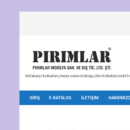
Refakatçi koltukları,Hasta odası Koltoğu,Otel Koltukları,tekli 
GIRIŞ
E-KATALOG
İLETIŞIM
HAKKIMIZ