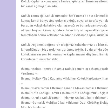
Koltuk Kaplama konularında faaliyet gösteren firmaları sitemi
bir kanal açmayı planladık.
Koltuk Temizliği: Koltuk kumaşları hafif nemli bezle silinmelidi
kumaş kendi bünyesine çekmiş olduğu suyu, alt tarafta yer alan 
buradan kolaylıkla tahliye olamayacağı ve buharlaşamayacağı 
oluşum başlar. Zaman içinde kotu ve hoş olmayan alttan gelen 
temizlikten sonra koltuklar havadar bir ortamda iyice kurutulm
Koltuk Döşeme: Beğenerek aldığımız koltuklarımız belli bir 
kirlendiğinden bize pek hoş görünmeyebilir. Bu durumda eğer
koltuklarınızın yeni bir kumaş ile kaplanmasını düşünebilirs
konuda yardımcı olacaktır.
Ihlamur Koltuk Tamiri + Ihlamur Koltuk Tamircisi + Ihlamur Ko
Yenileme +
Ihlamur Koltuk Yüzü Kaplama + Ihlamur Koltuk Kaplama + Ihlam
+
Ihlamur Baza Tamiri + Ihlamur Kanepe Makas Tamiri + Ihlamur 
Ihlamur Ofis Koltuğu Tamiri + Ihlamur Ofis Koltuğu Yüz Değişi
Ihlamur Antika Koltuk Tamiri + Ihlamur Antika Cilası + Ihlamur
Ihlamur Gomalak Mobilya Cilası + Ihlamur Özel Ölçü Ray Dolap
Mobilya İmalatı +