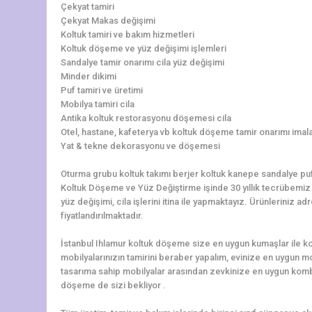
Çekyat tamiri
Çekyat Makas değişimi
Koltuk tamiri ve bakım hizmetleri
Koltuk döşeme ve yüz değişimi işlemleri
Sandalye tamir onarımı cila yüz değişimi
Minder dikimi
Puf tamiri ve üretimi
Mobilya tamiri cila
Antika koltuk restorasyonu döşemesi cila
Otel, hastane, kafeterya vb koltuk döşeme tamir onarımı imala
Yat & tekne dekorasyonu ve döşemesi
Oturma grubu koltuk takımı berjer koltuk kanepe sandalye pu
Koltuk Döşeme ve Yüz Değiştirme işinde 30 yıllık tecrübemiz il
yüz değişimi, cila işlerini itina ile yapmaktayız. Ürünlerini
fiyatlandırılmaktadır.
İstanbul Ihlamur koltuk döşeme size en uygun kumaşlar ile ko
mobilyalarınızın tamirini beraber yapalım, evinize en uygun 
tasarıma sahip mobilyalar arasından zevkinize en uygun komb
döşeme de sizi bekliyor .