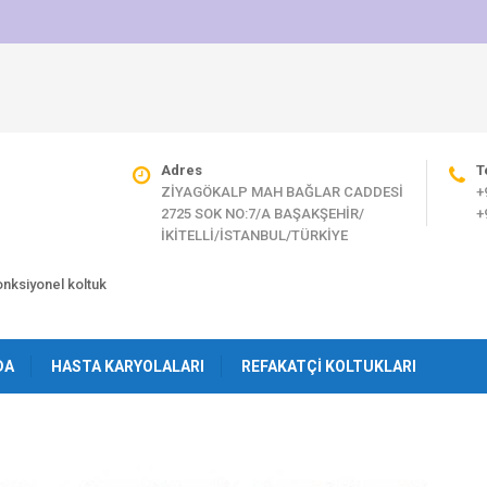
Adres
T
ZİYAGÖKALP MAH BAĞLAR CADDESİ
+
2725 SOK NO:7/A BAŞAKŞEHİR/
+
İKİTELLİ/İSTANBUL/TÜRKİYE
fonksiyonel koltuk
DA
HASTA KARYOLALARI
REFAKATÇI KOLTUKLARI