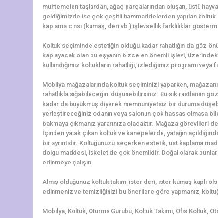
muhtemelen taşlardan, ağaç parçalarından oluşan, üstü hayv
geldiğimizde ise çok çeşitli hammaddelerden yapılan koltuk çeş
kaplama cinsi (kumaş, deri vb.) işlevsellik farklılıklar gösterm
Koltuk seçiminde estetiğin olduğu kadar rahatlığın da göz ö
kaplayacak olan bu eşyanın bizce en önemli işlevi, üzerindeki 
kullandığımız koltukların rahatlığı, izlediğimiz programı veya f
Mobilya mağazalarında koltuk seçiminizi yaparken, mağazanı
rahatlıkla sığabileceğini düşünebilirsiniz. Bu sık rastlanan g
kadar da büyükmüş diyerek memnuniyetsiz bir duruma düşebili
yerleştireceğiniz odanın veya salonun çok hassas olmasa bile ö
bakmaya çıkmanız yararınıza olacaktır. Mağaza görevlileri de 
İçinden yatak çıkan koltuk ve kanepelerde, yatağın açıldığın
bir ayrıntıdır. Koltuğunuzu seçerken estetik, üst kaplama madd
dolgu maddesi, iskelet de çok önemlidir. Doğal olarak bunlar
edinmeye çalışın.
Almış olduğunuz koltuk takımı ister deri, ister kumaş kaplı o
edinmeniz ve temizliğinizi bu önerilere göre yapmanız, koltuğ
Mobilya, Koltuk, Oturma Gurubu, Koltuk Takımı, Ofis Koltuk, Ot