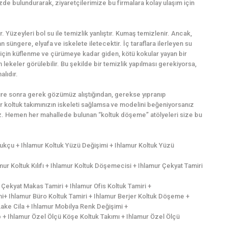
zde bulundurarak, ziyaretçilerimize bu firmalara kolay ulaşım için
r. Yüzeyleri bol su ile temizlik yanlıştır. Kumaş temizlenir. Ancak,
süngere, elyafa ve iskelete iletecektir. İç taraflara ilerleyen su
için küflenme ve çürümeye kadar giden, kötü kokular yayan bir
lekeler görülebilir. Bu şekilde bir temizlik yapılması gerekiyorsa,
alıdır.
süre sonra gerek gözümüz alıştığından, gerekse yıpranıp
 koltuk takımınızın iskeleti sağlamsa ve modelini beğeniyorsanız
iniz. Hemen her mahallede bulunan “koltuk döşeme” atölyeleri size bu
ltukçu + Ihlamur Koltuk Yüzü Değişimi + Ihlamur Koltuk Yüzü
ur Koltuk Kılıfı + Ihlamur Koltuk Döşemecisi + Ihlamur Çekyat Tamiri
Çekyat Makas Tamiri + Ihlamur Ofis Koltuk Tamiri +
mi+ Ihlamur Büro Koltuk Tamiri + Ihlamur Berjer Koltuk Döşeme +
 Lake Cila + Ihlamur Mobilya Renk Değişimi +
 + Ihlamur Özel Ölçü Köşe Koltuk Takımı + Ihlamur Özel Ölçü