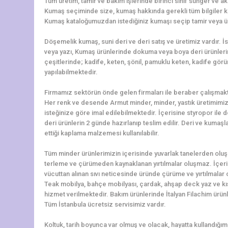
Tüm üretim, tamir ve bakım işlerinde birinci sınıf sünger ve ak
Kumaş seçiminde size, kumaş hakkında gerekli tüm bilgiler k
Kumaş kataloğumuzdan istediğiniz kumaşı seçip tamir veya üret
Döşemelik kumaş, suni deri ve deri satış ve üretimiz vardır. 
veya yazı, Kumaş ürünlerinde dokuma veya boya deri ürünler
çeşitlerinde; kadife, keten, şönil, pamuklu keten, kadife görü
yapılabilmektedir.
Firmamız sektörün önde gelen firmaları ile beraber çalışmakt
Her renk ve desende Armut minder, minder, yastık üretimimiz 
isteğinize göre imal edilebilmektedir. İçerisine styropor ile
deri ürünlerin 2 günde hazırlanıp teslim edilir. Deri ve kumaş
ettiği kaplama malzemesi kullanılabilir.
Tüm minder ürünlerimizin içerisinde yuvarlak tanelerden oluşa
terleme ve çürümeden kaynaklanan yırtılmalar oluşmaz. İçerisi
vücuttan alınan sıvı neticesinde üründe çürüme ve yırtılmalar 
Teak mobilya, bahçe mobilyası, çardak, ahşap deck yaz ve kış
hizmet verilmektedir. Bakım ürünlerinde İtalyan Filachim ürün
Tüm İstanbula ücretsiz servisimiz vardır.
Koltuk, tarih boyunca var olmuş ve olacak, hayatta kullandığımız