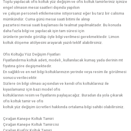
Toplu yapılacak ofis koltuk yüz değişim ve ofis koltuk tamirleriniz işinize
engel olmasın mesai saatleri dışında yapılsın
ve çalışan personeli etkilemesine istiyorsanız eğer bu tarz bir calisma
mümkündür. Cuma günü mesai saati bitimi ile alınıp
pazartesi mesai saati başlaması ile tealmat yapılmaktadır. Bu konuda
daha fazla bilgi ve yapılacak işin tam süresi için
ürünlerin yerinde görülüp öyle bilgi verilmesi gerekmektedir. Limon
koltuk döşeme atölyesini arayarak yazılı teklif alabilirsiniz.
Ofis Koltuğu Yüz Değişim Fiyatları
Fiyatlandırma koltuk adeti, modeli , kullanılacak kumaş yada derinin mt
fiyatına göre degişmektedir.
En sağlıklı ve en net bilgi koltuklarınızın yerinde veya resim ile görülmesi
sonucu verilecektir.
Sizlere ön bilgi olması açısından ve kendi ofis koltuklarınız ile
kıyaslamanız için bazi model ofis
koltuklarının resim ve fiyatlarını paylaşacağız. Buradan da yola çıkarak
ofis koltuk tamir ve ofis
koltuk yüz değişim ücretleri hakkında ortalama bilgi sahibi olabilirsiniz.
Çırağan Kanepe Koltuk Tamiri
Çırağan Kanepe Koltuk Tamircisi
Çırağan Kuaför Koltuk Tamiri