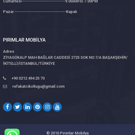
Cumartesi-----------------------------9.00AM to 7.00PM
Pazar ----------------------------------Kapalı
PIRIMLAR MOBILYA
Adres
ZİYAGÖKALP MAH BAĞLAR CADDESİ 2725 SOK NO:7/A BAŞAKŞEHİR/
İKİTELLİ/İSTANBUL/TÜRKİYE
+90 0212 494 25 70
refakatcikoltugu@gmail.com
© 2010
Pırımlar Mobilya