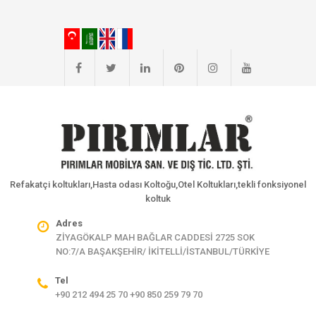
Refakatçi koltukları,Hasta odası Koltoğu,Otel Koltukları,tekli fonksiyonel
koltuk
Adres
ZİYAGÖKALP MAH BAĞLAR CADDESİ 2725 SOK
NO:7/A BAŞAKŞEHİR/ İKİTELLİ/İSTANBUL/TÜRKİYE
Tel
+90 212 494 25 70 +90 850 259 79 70