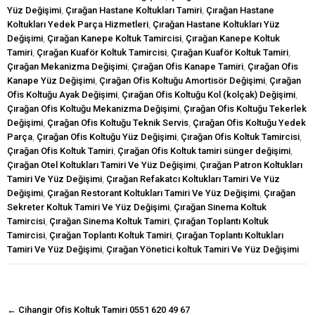
Yüz Değişimi
,
Çırağan Hastane Koltukları Tamiri
,
Çırağan Hastane
Koltukları Yedek Parça Hizmetleri
,
Çırağan Hastane Koltukları Yüz
Değişimi
,
Çırağan Kanepe Koltuk Tamircisi
,
Çırağan Kanepe Koltuk
Tamiri
,
Çırağan Kuaför Koltuk Tamircisi
,
Çırağan Kuaför Koltuk Tamiri
,
Çırağan Mekanizma Değişimi
,
Çırağan Ofis Kanape Tamiri
,
Çırağan Ofis
Kanape Yüz Değişimi
,
Çırağan Ofis Koltuğu Amortisör Değişimi
,
Çırağan
Ofis Koltuğu Ayak Değişimi
,
Çırağan Ofis Koltuğu Kol (kolçak) Değişimi
,
Çırağan Ofis Koltuğu Mekanizma Değişimi
,
Çırağan Ofis Koltuğu Tekerlek
Değişimi
,
Çırağan Ofis Koltuğu Teknik Servis
,
Çırağan Ofis Koltuğu Yedek
Parça
,
Çırağan Ofis Koltuğu Yüz Değişimi
,
Çırağan Ofis Koltuk Tamircisi
,
Çırağan Ofis Koltuk Tamiri
,
Çırağan Ofis Koltuk tamiri sünger değişimi
,
Çırağan Otel Koltukları Tamiri Ve Yüz Değişimi
,
Çırağan Patron Koltukları
Tamiri Ve Yüz Değişimi
,
Çırağan Refakatcı Koltukları Tamiri Ve Yüz
Değişimi
,
Çırağan Restorant Koltukları Tamiri Ve Yüz Değişimi
,
Çırağan
Sekreter Koltuk Tamiri Ve Yüz Değişimi
,
Çırağan Sinema Koltuk
Tamircisi
,
Çırağan Sinema Koltuk Tamiri
,
Çırağan Toplantı Koltuk
Tamircisi
,
Çırağan Toplantı Koltuk Tamiri
,
Çırağan Toplantı Koltukları
Tamiri Ve Yüz Değişimi
,
Çırağan Yönetici koltuk Tamiri Ve Yüz Değişimi
navigasyon
←
Cihangir Ofis Koltuk Tamiri 0551 620 49 67