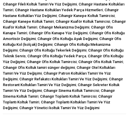
Cihangir Fileli Koltuk Tamiri Ve Yüz Değişimi
,
Cihangir Hastane Koltukları
Tamiri
,
Cihangir Hastane Koltukları Yedek Parça Hizmetleri
,
Cihangir
Hastane Koltukları Yüz Değişimi
,
Cihangir Kanepe Koltuk Tamircisi
,
Cihangir Kanepe Koltuk Tamiri
,
Cihangir Kuaför Koltuk Tamircisi
,
Cihangir
Kuaför Koltuk Tamiri
,
Cihangir Mekanizma Değişimi
,
Cihangir Ofis
Kanape Tamiri
,
Cihangir Ofis Kanape Yüz Değişimi
,
Cihangir Ofis Koltuğu
Amortisör Değişimi
,
Cihangir Ofis Koltuğu Ayak Değişimi
,
Cihangir Ofis
Koltuğu Kol (kolçak) Değişimi
,
Cihangir Ofis Koltuğu Mekanizma
Değişimi
,
Cihangir Ofis Koltuğu Tekerlek Değişimi
,
Cihangir Ofis Koltuğu
Teknik Servis
,
Cihangir Ofis Koltuğu Yedek Parça
,
Cihangir Ofis Koltuğu
Yüz Değişimi
,
Cihangir Ofis Koltuk Tamircisi
,
Cihangir Ofis Koltuk Tamiri
,
Cihangir Ofis Koltuk tamiri sünger değişimi
,
Cihangir Otel Koltukları
Tamiri Ve Yüz Değişimi
,
Cihangir Patron Koltukları Tamiri Ve Yüz
Değişimi
,
Cihangir Refakatcı Koltukları Tamiri Ve Yüz Değişimi
,
Cihangir
Restorant Koltukları Tamiri Ve Yüz Değişimi
,
Cihangir Sekreter Koltuk
Tamiri Ve Yüz Değişimi
,
Cihangir Sinema Koltuk Tamircisi
,
Cihangir
Sinema Koltuk Tamiri
,
Cihangir Toplantı Koltuk Tamircisi
,
Cihangir
Toplantı Koltuk Tamiri
,
Cihangir Toplantı Koltukları Tamiri Ve Yüz
Değişimi
,
Cihangir Yönetici koltuk Tamiri Ve Yüz Değişimi