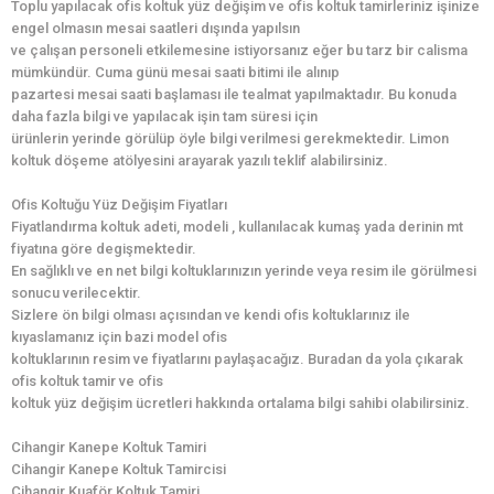
Toplu yapılacak ofis koltuk yüz değişim ve ofis koltuk tamirleriniz işinize
engel olmasın mesai saatleri dışında yapılsın
ve çalışan personeli etkilemesine istiyorsanız eğer bu tarz bir calisma
mümkündür. Cuma günü mesai saati bitimi ile alınıp
pazartesi mesai saati başlaması ile tealmat yapılmaktadır. Bu konuda
daha fazla bilgi ve yapılacak işin tam süresi için
ürünlerin yerinde görülüp öyle bilgi verilmesi gerekmektedir. Limon
koltuk döşeme atölyesini arayarak yazılı teklif alabilirsiniz.
Ofis Koltuğu Yüz Değişim Fiyatları
Fiyatlandırma koltuk adeti, modeli , kullanılacak kumaş yada derinin mt
fiyatına göre degişmektedir.
En sağlıklı ve en net bilgi koltuklarınızın yerinde veya resim ile görülmesi
sonucu verilecektir.
Sizlere ön bilgi olması açısından ve kendi ofis koltuklarınız ile
kıyaslamanız için bazi model ofis
koltuklarının resim ve fiyatlarını paylaşacağız. Buradan da yola çıkarak
ofis koltuk tamir ve ofis
koltuk yüz değişim ücretleri hakkında ortalama bilgi sahibi olabilirsiniz.
Cihangir Kanepe Koltuk Tamiri
Cihangir Kanepe Koltuk Tamircisi
Cihangir Kuaför Koltuk Tamiri