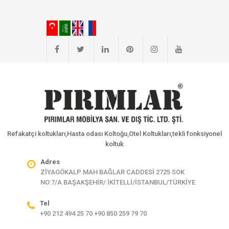
Refakatçi koltukları,Hasta odası Koltoğu,Otel Koltukları,tekli fonksiyonel
koltuk
Adres
ZİYAGÖKALP MAH BAĞLAR CADDESİ 2725 SOK
NO:7/A BAŞAKŞEHİR/ İKİTELLİ/İSTANBUL/TÜRKİYE
Tel
+90 212 494 25 70 +90 850 259 79 70