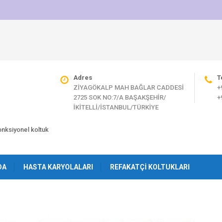
Adres
T
ZİYAGÖKALP MAH BAĞLAR CADDESİ
+
2725 SOK NO:7/A BAŞAKŞEHİR/
+
İKİTELLİ/İSTANBUL/TÜRKİYE
fonksiyonel koltuk
DA
HASTA KARYOLALARI
REFAKATÇI KOLTUKLARI