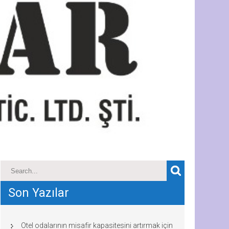
Son Yazılar
Otel odalarının misafir kapasitesini artırmak için