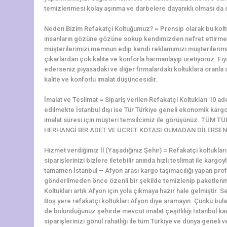
temizlenmesi kolay aşınma ve darbelere dayanıklı olması da di
Neden Bizim Refakatçi Koltuğumuz? = Prensip olarak bu koltu
insanların gözüne gözüne sokup kendimizden nefret ettirmek
müşterilerimizi memnun edip kendi reklamımızı müşterilerim
çıkarlardan çok kalite ve konforla harmanlayıp üretiyoruz. Fiy
ederseniz piyasadaki ve diğer firmalardaki koltuklara oranla
kalite ve konforlu imalat düşüncesidir.
İmalat ve Teslimat = Sipariş verilen Refakatçi Koltukları 10 ad
edilmekte İstanbul dışı ise Tür Türkiye geneli ekonomik kargol
imalat süresi için müşteri temsilcimiz ile görüşünüz. TÜ
HERHANGİ BİR ADET VE ÜCRET KOTASI OLMADAN DİLERSENİ
Hizmet verdiğimiz İl (Yaşadığınız Şehir) = Refakatçi koltukla
siparişlerinizi bizlere iletebilir anında hızlı teslimat ile kargoy
tamamen İstanbul – Afyon arası kargo taşımacılığı yapan profe
gönderilmeden önce özenli bir şekilde temizlenip paketlenmek
Koltukları artık Afyon için yola çıkmaya hazır hale gelmiştir. Se
Boş yere refakatçi koltukları Afyon diye aramayın. Çünkü bu
de bulunduğunuz şehirde mevcut imalat çeşitliliği İstanbul k
siparişlerinizi gönül rahatlığı ile tüm Türkiye ve dünya geneli ve