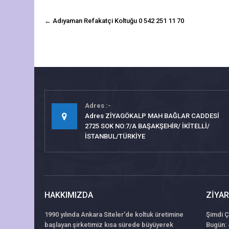
navigasyon
←
Adıyaman Refakatçi Koltuğu 0 542 251 11 70
gönderisi
Adres
Adres ZİYAGÖKALP MAH BAĞLAR CADDESİ
2725 SOK NO:7/A BAŞAKŞEHİR/ İKİTELLİ/
İSTANBUL/TÜRKİYE
HAKKIMIZDA
ZIYAR
1990 yılında Ankara Siteler'de koltuk üretimine
Şimdi Ç
başlayan şirketimiz kısa sürede büyüyerek
Bugün: 