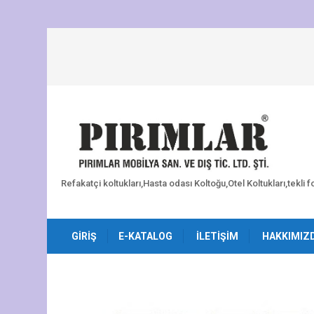
Refakatçi koltukları,Hasta odası Koltoğu,Otel Koltukları,tekli 
GIRIŞ
E-KATALOG
İLETIŞIM
HAKKIMIZ