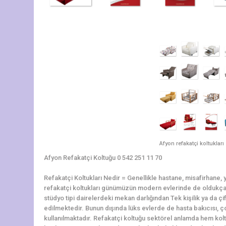
Afyon refakatçi koltukları
Afyon Refakatçi Koltuğu 0 542 251 11 70
Refakatçi Koltukları Nedir = Genellikle hastane, misafirhane, yu
refakatçi koltukları günümüzün modern evlerinde de oldukça r
stüdyo tipi dairelerdeki mekan darlığından Tek kişilik ya da çif
edilmektedir. Bunun dışında lüks evlerde de hasta bakıcısı, ço
kullanılmaktadır. Refakatçi koltuğu sektörel anlamda hem kolt