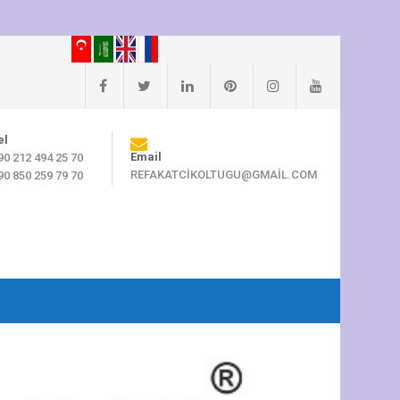
el
Email
90 212 494 25 70
REFAKATCIKOLTUGU@GMAIL.COM
90 850 259 79 70