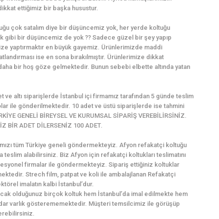
kkat ettiğimiz bir başka husustur.
ğu çok satalım diye bir düşüncemiz yok, her yerde koltuğu
 gibi bir düşüncemiz de yok ?? Sadece güzel bir şey yapıp
ize yaptırmaktır en büyük gayemiz. Ürünlerimizde maddi
atlandırması ise en sona bırakılmıştır. Ürünlerimize dikkat
 daha bir hoş göze gelmektedir. Bunun sebebi elbette altında yatan
et ve altı siparişlerde İstanbul içi firmamız tarafından 5 günde teslim
ar ile gönderilmektedir. 10 adet ve üstü siparişlerde ise tahmini
M TÜRKİYE GENELİ BİREYSEL VE KURUMSAL SİPARİŞ VEREBİLİRSİNİZ.
Z BİR ADET DİLERSENİZ 100 ADET.
rımızı tüm Türkiye geneli göndermekteyiz. Afyon refakatçi koltuğu
la teslim alabilirsiniz. Biz Afyon için refakatçi koltukları teslimatını
syonel firmalar ile göndermekteyiz. Sipariş ettiğiniz koltuklar
tedir. Strech film, patpat ve koli ile ambalajlanan Refakatçi
ktörel imalatın kalbi İstanbul’dur.
lacak olduğunuz birçok koltuk hem İstanbul’da imal edilmekte hem
adar varlık gösterememektedir. Müşteri temsilcimiz ile görüşüp
rebilirsiniz.