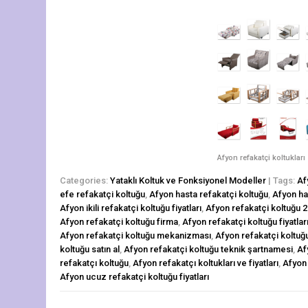
Afyon refakatçi koltukları
Categories:
Yataklı Koltuk ve Fonksiyonel Modeller
| Tags:
Af
efe refakatçi koltuğu
,
Afyon hasta refakatçi koltuğu
,
Afyon has
Afyon ikili refakatçi koltuğu fiyatları
,
Afyon refakatçi koltuğu 2
Afyon refakatçi koltuğu firma
,
Afyon refakatçi koltuğu fiyatlar
Afyon refakatçi koltuğu mekanizması
,
Afyon refakatçi koltuğu 
koltuğu satın al
,
Afyon refakatçi koltuğu teknik şartnamesi
,
Af
refakatçı koltuğu
,
Afyon refakatçı koltukları ve fiyatları
,
Afyon 
Afyon ucuz refakatçi koltuğu fiyatları