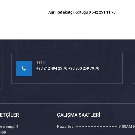
Ağrı Refakatçi Koltuğu 0 542 251 11 70
→
Tel
+90 212 494 25 70 +90 850 259 79 70
ETÇILER
ÇALIŞMA SAATLERI
evrimiçi: 4
Pazartesi ---------------------------- 9.00AM
499