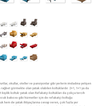
rtlar, okullar, oteller ve pansiyonlar gibi yerlerin imdadına yetişen
ağbet görmekte olan yatak olabilen koltuklardır. 2+1, 1+1 ya da
t kişilik koltuk-yatak olan Refakatçi koltukları da çokça tercih
cuk bakıcısı gibi hizmetler için de refakatçi koltuğu
uk hem de yatak ihtiyaçlarına cevap veren, çok fazla yer