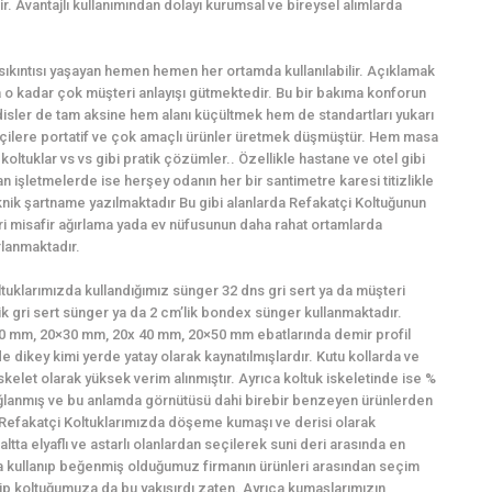
. Avantajlı kullanımından dolayı kurumsal ve bireysel alımlarda
ı sıkıntısı yaşayan hemen hemen her ortamda kullanılabilir. Açıklamak
o kadar çok müşteri anlayışı gütmektedir. Bu bir bakıma konforun
sler de tam aksine hem alanı küçültmek hem de standartları yukarı
kçilere portatif ve çok amaçlı ürünler üretmek düşmüştür. Hem masa
oltuklar vs vs gibi pratik çözümler.. Özellikle hastane ve otel gibi
işletmelerde ise herşey odanın her bir santimetre karesi titizlikle
eknik şartname yazılmaktadır Bu gibi alanlarda Refakatçi Koltuğunun
ri misafir ağırlama yada ev nüfusunun daha rahat ortamlarda
rlanmaktadır.
ltuklarımızda kullandığımız sünger 32 dns gri sert ya da müşteri
lik gri sert sünger ya da 2 cm’lik bondex sünger kullanmaktadır.
0×20 mm, 20×30 mm, 20x 40 mm, 20×50 mm ebatlarında demir profil
e dikey kimi yerde yatay olarak kaynatılmışlardır. Kutu kollarda ve
skelet olarak yüksek verim alınmıştır. Ayrıca koltuk iskeletinde ise %
 sağlanmış ve bu anlamda görnütüsü dahi birebir benzeyen ürünlerden
: Refakatçi Koltuklarımızda döşeme kumaşı ve derisi olarak
ltta elyaflı ve astarlı olanlardan seçilerek suni deri arasında en
 kullanıp beğenmiş olduğumuz firmanın ürünleri arasından seçim
hip koltuğumuza da bu yakışırdı zaten. Ayrıca kumaşlarımızın