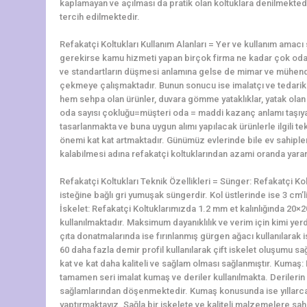
kaplamayan ve açılması da pratik olan koltuklara denilmektedir
tercih edilmektedir.
Refakatçi Koltukları Kullanım Alanları = Yer ve kullanım amac
gerekirse kamu hizmeti yapan birçok firma ne kadar çok oda 
ve standartların düşmesi anlamına gelse de mimar ve mühendi
çekmeye çalışmaktadır. Bunun sonucu ise imalatçı ve tedari
hem sehpa olan ürünler, duvara gömme yataklıklar, yatak olan k
oda sayısı çokluğu=müşteri oda = maddi kazanç anlamı taşıyan 
tasarlanmakta ve buna uygun alımı yapılacak ürünlerle ilgili t
önemi kat kat artmaktadır. Günümüz evlerinde bile ev sahiple
kalabilmesi adına refakatçi koltuklarından azami oranda yara
Refakatçi Koltukları Teknik Özellikleri = Sünger: Refakatçi Ko
isteğine bağlı gri yumuşak süngerdir. Kol üstlerinde ise 3 cm’
İskelet: Refakatçi Koltuklarımızda 1.2 mm et kalınlığında 2
kullanılmaktadır. Maksimum dayanıklılık ve verim için kimi yerd
çıta donatmalarında ise fırınlanmış gürgen ağacı kullanılarak i
60 daha fazla demir profil kullanılarak çift iskelet oluşumu
kat ve kat daha kaliteli ve sağlam olması sağlanmıştır. Kumaş
tamamen seri imalat kumaş ve deriler kullanılmakta. Derilerin a
sağlamlarından döşenmektedir. Kumaş konusunda ise yıllarca
yaptırmaktayız. Sağla bir iskelete ve kaliteli malzemelere sa