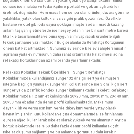
küçültmek hem de standartları yukarı çekmeye çalışmaktadır. Bunun
sonucu ise imalatçı ve tedarikçilere portatif ve çok amaçlı ürünler
üretmek düşmüştür. Hem masa hem sehpa olan ürünler, duvara gömme
yataklıklar, yatak olan koltuklar vs vs gibi pratik çözümler.. Özellikle
hastane ve otel gibi oda sayısı çokluğu=müşteri oda = maddi kazanç
anlamı taşıyan işletmelerde ise herşey odanın her bir santimetre karesi
titizlikle tasarlanmakta ve buna uygun alımı yapılacak ürünlerle ilgili
teknik şartname yazılmaktadır Bu gibi alanlarda Refakatçi Koltuğunun
önemi kat kat artmaktadır. Günümüz evlerinde bile ev sahipleri misafir
ağırlama yada ev nüfusunun daha rahat ortamlarda kalabilmesi adına
refakatçi koltuklarından azami oranda yararlanmaktadır.
Refakatçi Koltukları Teknik Özellikleri = Sünger: Refakatçi
Koltuklarımızda kullandığımız sünger 32 dns gri sert ya da müşteri
isteğine bağlı gri yumuşak süngerdir. Kol üstlerinde ise 3 cm’lik gri sert
sünger ya da 2 cm’lik bondex sünger kullanmaktadır. İskelet: Refakatçi
Koltuklarımızda 1.2 mm et kalınlığında 20×20 mm, 20×30 mm, 20x 40 mm,
20×50 mm ebatlarında demir profil kullanılmaktadır. Maksimum
dayanıklılık ve verim için kimi yerde dikey kimi yerde yatay olarak
kaynatılmışlardır. Kutu kollarda ve çıta donatmalarında ise fırınlanmış
gürgen ağacı kullanılarak iskelet olarak yüksek verim alınmıştır. Ayrıca
koltuk iskeletinde ise % 60 daha fazla demir profil kullanılarak çift
iskelet oluşumu sağlanmış ve bu anlamda görnütüsü dahi birebir