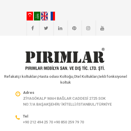
Refakatçi koltukları,Hasta odası Koltoğu,Otel Koltukları,tekli fonksiyonel
koltuk
Adres
ZİYAGÖKALP MAH BAĞLAR CADDESİ 2725 SOK
NO:7/A BAŞAKŞEHİR/ İKİTELLİ/İSTANBUL/TÜRKİYE
Tel
+90 212 494 25 70 +90 850 259 79 70