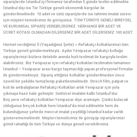
siparişlerde İstanbul içi firmamız tarafından 5 günde teslim edilmekte
İstanbul dışı ise Tür Türkiye geneli ekonomik kargolar ile
gönderilmektedir. 10 adet ve üstü siparişlerde ise tahmini imalat süresi
için müşteri temsilcimiz ile görüşünüz. TÜM TÜRKİYE GENELİ BİREYSEL
VE KURUMSAL SİPARİŞ VEREBİLİRSİNİZ. HERHANGİ BİR ADET VE
ÜCRET KOTASI OLMADAN DİLERSENİZ BİR ADET DİLERSENİZ 100 ADET.
Hizmet verdiğimiz İl (Yaşadığınız Şehir) = Refakatçi koltuklarımızı tüm
Türkiye geneli göndermekteyiz. Aydın Yenipazar refakatçi koltuğu
siparişlerinizi bizlere iletebilir anında hızlı teslimat ile kargoyla teslim
alabilirsiniz. Biz Yenipazar için refakatçi koltukları teslimatını tamamen
İstanbul – Yenipazar arası kargo taşımacılığı yapan profesyonel firmalar
ile göndermekteyiz. Sipariş ettiğiniz koltuklar gönderilmeden önce
özenli bir şekilde temizlenip paketlenmektedir. Strech film, patpat ve
koli ile ambalajlanan Refakatçi Koltukları artık Yenipazar için yola
çıkmaya hazır hale gelmiştir. Sektörel imalatın kalbi İstanbul’dur.
Boş yere refakatçi koltukları Yenipazar diye aramayın. Çünkü bulacak
olduğunuz birçok koltuk hem İstanbul’da imal edilmekte hem de
bulunduğunuz şehirde mevcut imalat çeşitliliği İstanbul kadar varlık
gösterememektedir. Müşteri temsilcimiz ile görüşüp siparişlerinizi
gönül rahatlığı ile tüm Türkiye ve dünya geneli verebilirsiniz.