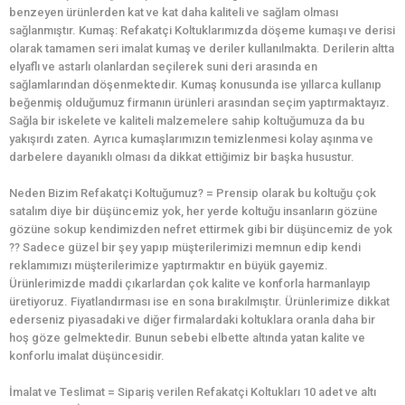
benzeyen ürünlerden kat ve kat daha kaliteli ve sağlam olması
sağlanmıştır. Kumaş: Refakatçi Koltuklarımızda döşeme kumaşı ve derisi
olarak tamamen seri imalat kumaş ve deriler kullanılmakta. Derilerin altta
elyaflı ve astarlı olanlardan seçilerek suni deri arasında en
sağlamlarından döşenmektedir. Kumaş konusunda ise yıllarca kullanıp
beğenmiş olduğumuz firmanın ürünleri arasından seçim yaptırmaktayız.
Sağla bir iskelete ve kaliteli malzemelere sahip koltuğumuza da bu
yakışırdı zaten. Ayrıca kumaşlarımızın temizlenmesi kolay aşınma ve
darbelere dayanıklı olması da dikkat ettiğimiz bir başka husustur.
Neden Bizim Refakatçi Koltuğumuz? = Prensip olarak bu koltuğu çok
satalım diye bir düşüncemiz yok, her yerde koltuğu insanların gözüne
gözüne sokup kendimizden nefret ettirmek gibi bir düşüncemiz de yok
?? Sadece güzel bir şey yapıp müşterilerimizi memnun edip kendi
reklamımızı müşterilerimize yaptırmaktır en büyük gayemiz.
Ürünlerimizde maddi çıkarlardan çok kalite ve konforla harmanlayıp
üretiyoruz. Fiyatlandırması ise en sona bırakılmıştır. Ürünlerimize dikkat
ederseniz piyasadaki ve diğer firmalardaki koltuklara oranla daha bir
hoş göze gelmektedir. Bunun sebebi elbette altında yatan kalite ve
konforlu imalat düşüncesidir.
İmalat ve Teslimat = Sipariş verilen Refakatçi Koltukları 10 adet ve altı