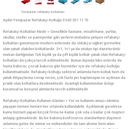
Yenipazar refakatçi koltukları
Aydın Yenipazar Refakatçi Koltuğu 0 542 251 11 70
Refakatçi Koltukları Nedir = Genellikle hastane, misafirhane, yurtlar,
okullar, oteller ve pansiyonlar gibi yerlerin imdadına yetişen refakatçi
koltukları günümüzün modern evlerinde de oldukça rağbet görmekte
olan yatak olabilen koltuklardır. 2+1, 1+1 ya da stüdyo tipi dairelerdeki
mekan darlığından Tek kişilik ya da çift kişilik koltuk-yatak olan Refakatçi
koltukları da çokça tercih edilmektedir. Bunun dışında lüks evlerde de
hasta bakıcısı, çocuk bakıcısı gibi hizmetler için de refakatçi koltuğu
kullanılmaktadır. Refakatçi koltuğu sektörel anlamda hem koltuk hem de
yatak ihtiyaçlarına cevap veren, çok fazla yer kaplamayan ve açılması da
pratik olan koltuklara denilmektedir. Avantajlı kullanımından dolayı
kurumsal ve bireysel alımlarda tercih edilmektedir.
Refakatçi Koltukları Kullanım Alanları = Yer ve kullanım amacı sıkıntısı
yaşayan hemen hemen her ortamda kullanılabilir. Açıklamak gerekirse
kamu hizmeti yapan birçok firma ne kadar çok oda o kadar çok müşteri
anlayışı gütmektedir. Bu bir bakıma konforun ve standartların düşmesi
anlamına gelse de mimar ve mühendisler de tam aksine hem alanı