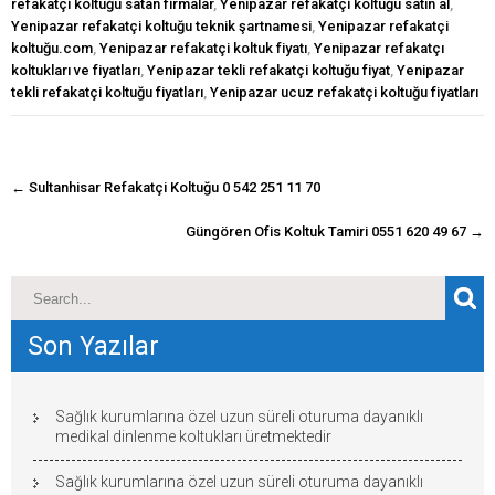
refakatçi koltuğu satan firmalar
,
Yenipazar refakatçi koltuğu satın al
,
Yenipazar refakatçi koltuğu teknik şartnamesi
,
Yenipazar refakatçi
koltuğu.com
,
Yenipazar refakatçi koltuk fiyatı
,
Yenipazar refakatçı
koltukları ve fiyatları
,
Yenipazar tekli refakatçi koltuğu fiyat
,
Yenipazar
tekli refakatçi koltuğu fiyatları
,
Yenipazar ucuz refakatçi koltuğu fiyatları
navigasyon
←
Sultanhisar Refakatçi Koltuğu 0 542 251 11 70
gönderisi
Güngören Ofis Koltuk Tamiri 0551 620 49 67
→
Son Yazılar
Sağlık kurumlarına özel uzun süreli oturuma dayanıklı
medikal dinlenme koltukları üretmektedir
Sağlık kurumlarına özel uzun süreli oturuma dayanıklı