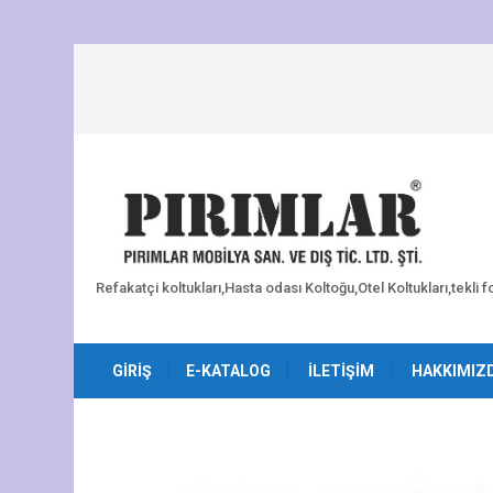
Refakatçi koltukları,Hasta odası Koltoğu,Otel Koltukları,tekli 
GIRIŞ
E-KATALOG
İLETIŞIM
HAKKIMIZ