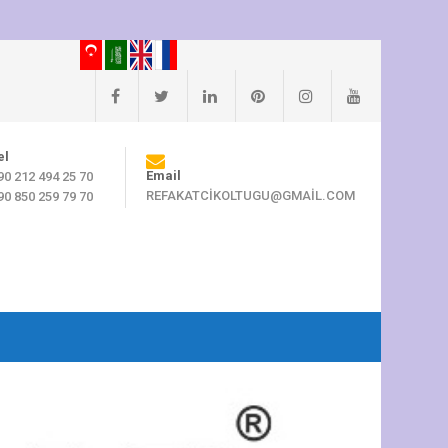
el
Email
90 212 494 25 70
REFAKATCIKOLTUGU@GMAIL.COM
90 850 259 79 70