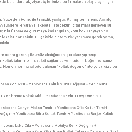
zde bulundurarak, ziyaretçilerimize bu firmalara kolay ulaşım için
r. Yüzeyleri bol su ile temizlik yanlıştır. Kumaş temizlenir. Ancak,
süngere, elyafa ve iskelete iletecektir. İç taraflara ilerleyen su
için küflenme ve çürümeye kadar giden, kötü kokular yayan bir
lekeler görülebilir. Bu şekilde bir temizlik yapılması gerekiyorsa,
alıdır.
süre sonra gerek gözümüz alıştığından, gerekse yıpranıp
 koltuk takımınızın iskeleti sağlamsa ve modelini beğeniyorsanız
iniz. Hemen her mahallede bulunan “koltuk döşeme” atölyeleri size bu
ibosna Koltukçu + Yenibosna Koltuk Yüzü Değişimi + Yenibosna
 Yenibosna Koltuk Kılıfı + Yenibosna Koltuk Döşemecisi +
nibosna Çekyat Makas Tamiri + Yenibosna Ofis Koltuk Tamiri +
Değişimi+ Yenibosna Büro Koltuk Tamiri + Yenibosna Berjer Koltuk
Yenibosna Lake Cila + Yenibosna Mobilya Renk Değişimi +
y Dolap + Yenibosna Özel Ölçü Köşe Koltuk Takımı + Yenibosna Özel