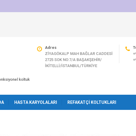
Adres
T
ZİYAGÖKALP MAH BAĞLAR CADDESİ
+
2725 SOK NO:7/A BAŞAKŞEHİR/
+
İKİTELLİ/İSTANBUL/TÜRKİYE
fonksiyonel koltuk
DA
HASTA KARYOLALARI
REFAKATÇI KOLTUKLARI