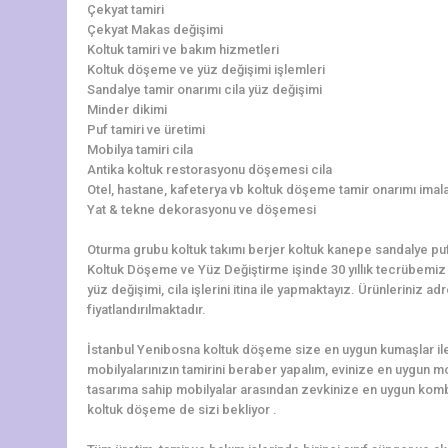
Çekyat tamiri
Çekyat Makas değişimi
Koltuk tamiri ve bakım hizmetleri
Koltuk döşeme ve yüz değişimi işlemleri
Sandalye tamir onarımı cila yüz değişimi
Minder dikimi
Puf tamiri ve üretimi
Mobilya tamiri cila
Antika koltuk restorasyonu döşemesi cila
Otel, hastane, kafeterya vb koltuk döşeme tamir onarımı imala
Yat & tekne dekorasyonu ve döşemesi
Oturma grubu koltuk takımı berjer koltuk kanepe sandalye pu
Koltuk Döşeme ve Yüz Değiştirme işinde 30 yıllık tecrübemiz il
yüz değişimi, cila işlerini itina ile yapmaktayız. Ürünlerini
fiyatlandırılmaktadır.
İstanbul Yenibosna koltuk döşeme size en uygun kumaşlar ile
mobilyalarınızın tamirini beraber yapalım, evinize en uygun 
tasarıma sahip mobilyalar arasından zevkinize en uygun kom
koltuk döşeme de sizi bekliyor .