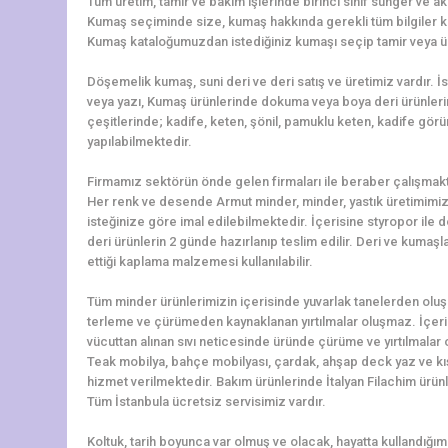
Tüm üretim, tamir ve bakım işlerinde birinci sınıf sünger ve ak
Kumaş seçiminde size, kumaş hakkında gerekli tüm bilgiler k
Kumaş kataloğumuzdan istediğiniz kumaşı seçip tamir veya üret
Döşemelik kumaş, suni deri ve deri satış ve üretimiz vardır. 
veya yazı, Kumaş ürünlerinde dokuma veya boya deri ürünler
çeşitlerinde; kadife, keten, şönil, pamuklu keten, kadife görü
yapılabilmektedir.
Firmamız sektörün önde gelen firmaları ile beraber çalışmakt
Her renk ve desende Armut minder, minder, yastık üretimimiz 
isteğinize göre imal edilebilmektedir. İçerisine styropor ile
deri ürünlerin 2 günde hazırlanıp teslim edilir. Deri ve kumaş
ettiği kaplama malzemesi kullanılabilir.
Tüm minder ürünlerimizin içerisinde yuvarlak tanelerden oluşa
terleme ve çürümeden kaynaklanan yırtılmalar oluşmaz. İçerisi
vücuttan alınan sıvı neticesinde üründe çürüme ve yırtılmalar 
Teak mobilya, bahçe mobilyası, çardak, ahşap deck yaz ve kış
hizmet verilmektedir. Bakım ürünlerinde İtalyan Filachim ürün
Tüm İstanbula ücretsiz servisimiz vardır.
Koltuk, tarih boyunca var olmuş ve olacak, hayatta kullandığımız