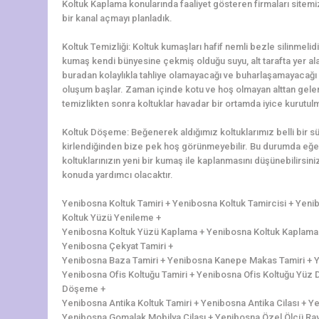
Koltuk Kaplama konularında faaliyet gösteren firmaları sitemi
bir kanal açmayı planladık.
Koltuk Temizliği: Koltuk kumaşları hafif nemli bezle silinmelidi
kumaş kendi bünyesine çekmiş olduğu suyu, alt tarafta yer alan 
buradan kolaylıkla tahliye olamayacağı ve buharlaşamayacağı 
oluşum başlar. Zaman içinde kotu ve hoş olmayan alttan gelen 
temizlikten sonra koltuklar havadar bir ortamda iyice kurutulm
Koltuk Döşeme: Beğenerek aldığımız koltuklarımız belli bir 
kirlendiğinden bize pek hoş görünmeyebilir. Bu durumda eğer
koltuklarınızın yeni bir kumaş ile kaplanmasını düşünebilirs
konuda yardımcı olacaktır.
Yenibosna Koltuk Tamiri + Yenibosna Koltuk Tamircisi + Yen
Koltuk Yüzü Yenileme +
Yenibosna Koltuk Yüzü Kaplama + Yenibosna Koltuk Kaplama +
Yenibosna Çekyat Tamiri +
Yenibosna Baza Tamiri + Yenibosna Kanepe Makas Tamiri + Ye
Yenibosna Ofis Koltuğu Tamiri + Yenibosna Ofis Koltuğu Yüz 
Döşeme +
Yenibosna Antika Koltuk Tamiri + Yenibosna Antika Cilası + 
Yenibosna Gomalak Mobilya Cilası + Yenibosna Özel Ölçü Ra