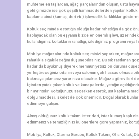
muhtemelen taşlardan, ağaç parçalarından oluşan, üstü hayv
geldiğimizde ise çok çeşitli hammaddelerden yapılan koltuk çeş
kaplama cinsi (kumaş, deri vb.) işlevsellik farklılıklar gösterm
Koltuk seçiminde estetiğin olduğu kadar rahatlığın da göz ö
kaplayacak olan bu eşyanın bizce en önemli işlevi, üzerindeki 
kullandığımız koltukların rahatlığı, izlediğimiz programı veya f
Mobilya mağazalarında koltuk seçiminizi yaparken, mağazanı
rahatlıkla sığabileceğini düşünebilirsiniz. Bu sık rastlanan g
kadar da büyükmüş diyerek memnuniyetsiz bir duruma düşebili
yerleştireceğiniz odanın veya salonun çok hassas olmasa bile ö
bakmaya çıkmanız yararınıza olacaktır. Mağaza görevlileri de 
İçinden yatak çıkan koltuk ve kanepelerde, yatağın açıldığın
bir ayrıntıdır. Koltuğunuzu seçerken estetik, üst kaplama madd
dolgu maddesi, iskelet de çok önemlidir. Doğal olarak bunlar
edinmeye çalışın.
Almış olduğunuz koltuk takımı ister deri, ister kumaş kaplı o
edinmeniz ve temizliğinizi bu önerilere göre yapmanız, koltuğ
Mobilya, Koltuk, Oturma Gurubu, Koltuk Takımı, Ofis Koltuk, Ot