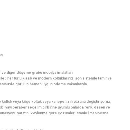
tı
f ve diğer döşeme grubu mobilya imalatları
e ; her türlü klasik ve modern koltuklarınızı son sistemle tamir ve
z adresinizde görülüp hemen uygun ödeme imkanlarıyla
 koltuk veya köşe koltuk veya kanepenizin yüzünü değiştiriyoruz,
mobilyayı beraber seçelim birbirine uyumlu onlarca renk, desen ve
binasyonu yaratın. Zevkinize göre çözümler İstanbul Yenibosna