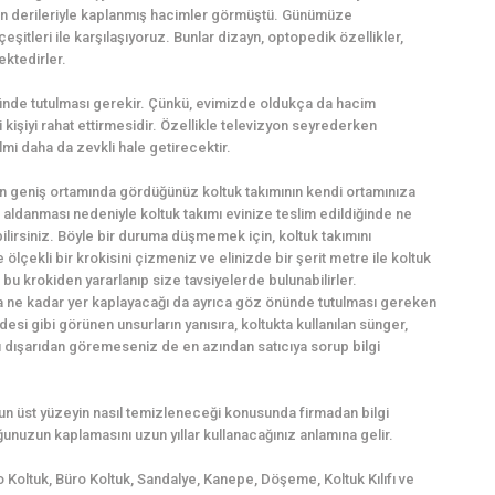
an derileriyle kaplanmış hacimler görmüştü. Günümüze
itleri ile karşılaşıyoruz. Bunlar dizayn, optopedik özellikler,
ektedirler.
nünde tutulması gerekir. Çünkü, evimizde oldukça da hacim
kişiyi rahat ettirmesidir. Özellikle televizyon seyrederken
ilmi daha da zevkli hale getirecektir.
n geniş ortamında gördüğünüz koltuk takımının kendi ortamınıza
öz aldanması nedeniyle koltuk takımı evinize teslim edildiğinde ne
rsiniz. Böyle bir duruma düşmemek için, koltuk takımını
lçekli bir krokisini çizmeniz ve elinizde bir şerit metre ile koltuk
bu krokiden yararlanıp size tavsiyelerde bulunabilirler.
da ne kadar yer kaplayacağı da ayrıca göz önünde tutulması gereken
esi gibi görünen unsurların yanısıra, koltukta kullanılan sünger,
ı dışarıdan göremeseniz de en azından satıcıya sorup bilgi
lsun üst yüzeyin nasıl temizleneceği konusunda firmadan bilgi
unuzun kaplamasını uzun yıllar kullanacağınız anlamına gelir.
o Koltuk, Büro Koltuk, Sandalye, Kanepe, Döşeme, Koltuk Kılıfı ve