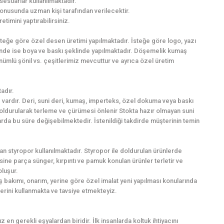
sesuarlar kullanılmaktadır.
onusunda uzman kişi tarafından verilecektir.
imini yaptırabilirsiniz.
İsteğe göre özel desen üretimi yapılmaktadır. İsteğe göre logo, yazı
inde ise boya ve baskı şeklinde yapılmaktadır. Döşemelik kumaş
nümlü şönil vs. çeşitlerimiz mevcuttur ve ayrıca özel üretim
adır.
vardır. Deri, suni deri, kumaş, imperteks, özel dokuma veya baskı
 doldurularak terleme ve çürümesi önlenir Stokta hazır olmayan suni
larda bu süre değişebilmektedir. İstenildiği takdirde müşterinin temin
n styropor kullanılmaktadır. Styropor ile doldurulan ürünlerde
ne parça sünger, kırpıntı ve pamuk konulan ürünler terletir ve
oluşur.
 bakımı, onarım, yerine göre özel imalat yeni yapılması konularında
lerini kullanmakta ve tavsiye etmekteyiz.
 en gerekli eşyalardan biridir. İlk insanlarda koltuk ihtiyacını