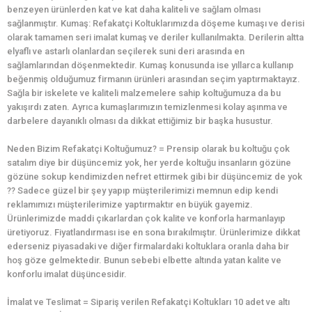
benzeyen ürünlerden kat ve kat daha kaliteli ve sağlam olması
sağlanmıştır. Kumaş: Refakatçi Koltuklarımızda döşeme kumaşı ve derisi
olarak tamamen seri imalat kumaş ve deriler kullanılmakta. Derilerin altta
elyaflı ve astarlı olanlardan seçilerek suni deri arasında en
sağlamlarından döşenmektedir. Kumaş konusunda ise yıllarca kullanıp
beğenmiş olduğumuz firmanın ürünleri arasından seçim yaptırmaktayız.
Sağla bir iskelete ve kaliteli malzemelere sahip koltuğumuza da bu
yakışırdı zaten. Ayrıca kumaşlarımızın temizlenmesi kolay aşınma ve
darbelere dayanıklı olması da dikkat ettiğimiz bir başka husustur.
Neden Bizim Refakatçi Koltuğumuz? = Prensip olarak bu koltuğu çok
satalım diye bir düşüncemiz yok, her yerde koltuğu insanların gözüne
gözüne sokup kendimizden nefret ettirmek gibi bir düşüncemiz de yok
?? Sadece güzel bir şey yapıp müşterilerimizi memnun edip kendi
reklamımızı müşterilerimize yaptırmaktır en büyük gayemiz.
Ürünlerimizde maddi çıkarlardan çok kalite ve konforla harmanlayıp
üretiyoruz. Fiyatlandırması ise en sona bırakılmıştır. Ürünlerimize dikkat
ederseniz piyasadaki ve diğer firmalardaki koltuklara oranla daha bir
hoş göze gelmektedir. Bunun sebebi elbette altında yatan kalite ve
konforlu imalat düşüncesidir.
İmalat ve Teslimat = Sipariş verilen Refakatçi Koltukları 10 adet ve altı