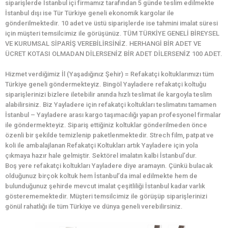
siparişlerde İstanbul içi firmamız tarafından 5 günde teslim edilmekte
İstanbul dışı ise Tür Türkiye geneli ekonomik kargolar ile
gönderilmektedir. 10 adet ve üstü siparişlerde ise tahmini imalat süresi
için müşteri temsilcimiz ile görüşünüz. TÜM TÜRKİYE GENELİ BİREYSEL
VE KURUMSAL SİPARİŞ VEREBİLİRSİNİZ. HERHANGİ BİR ADET VE
ÜCRET KOTASI OLMADAN DİLERSENİZ BİR ADET DİLERSENİZ 100 ADET.
Hizmet verdiğimiz İl (Yaşadığınız Şehir) = Refakatçi koltuklarımızı tüm
Türkiye geneli göndermekteyiz. Bingöl Yayladere refakatçi koltuğu
siparişlerinizi bizlere iletebilir anında hızlı teslimat ile kargoyla teslim
alabilirsiniz. Biz Yayladere için refakatçi koltukları teslimatını tamamen
İstanbul – Yayladere arası kargo taşımacılığı yapan profesyonel firmalar
ile göndermekteyiz. Sipariş ettiğiniz koltuklar gönderilmeden önce
özenli bir şekilde temizlenip paketlenmektedir. Strech film, patpat ve
koli ile ambalajlanan Refakatçi Koltukları artık Yayladere için yola
çıkmaya hazır hale gelmiştir. Sektörel imalatın kalbi İstanbul’dur.
Boş yere refakatçi koltukları Yayladere diye aramayın. Çünkü bulacak
olduğunuz birçok koltuk hem İstanbul’da imal edilmekte hem de
bulunduğunuz şehirde mevcut imalat çeşitliliği İstanbul kadar varlık
gösterememektedir. Müşteri temsilcimiz ile görüşüp siparişlerinizi
gönül rahatlığı ile tüm Türkiye ve dünya geneli verebilirsiniz.