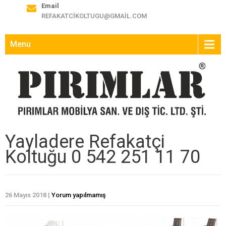
Email
REFAKATCIKOLTUGU@GMAIL.COM
Menu
Yayladere Refakatçi
Koltuğu 0 542 251 11 70
26 Mayıs 2018
|
Yorum yapılmamış