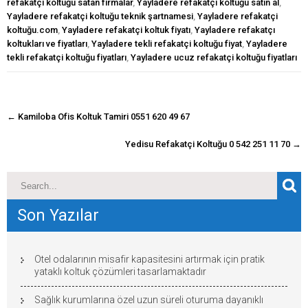
refakatçi koltuğu satan firmalar
,
Yayladere refakatçi koltuğu satın al
,
Yayladere refakatçi koltuğu teknik şartnamesi
,
Yayladere refakatçi
koltuğu.com
,
Yayladere refakatçi koltuk fiyatı
,
Yayladere refakatçı
koltukları ve fiyatları
,
Yayladere tekli refakatçi koltuğu fiyat
,
Yayladere
tekli refakatçi koltuğu fiyatları
,
Yayladere ucuz refakatçi koltuğu fiyatları
navigasyon
←
Kamiloba Ofis Koltuk Tamiri 0551 620 49 67
gönderisi
Yedisu Refakatçi Koltuğu 0 542 251 11 70
→
Son Yazılar
Otel odalarının misafir kapasitesini artırmak için pratik
yataklı koltuk çözümleri tasarlamaktadır
Sağlık kurumlarına özel uzun süreli oturuma dayanıklı