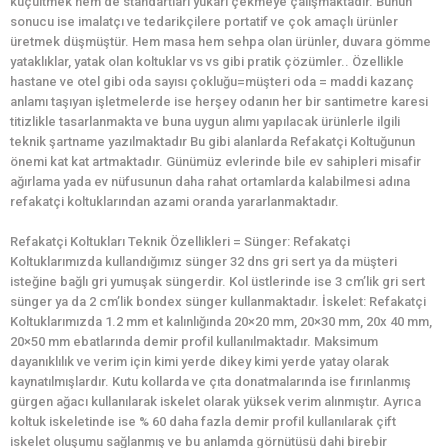
küçültmek hem de standartları yukarı çekmeye çalışmaktadır. Bunun
sonucu ise imalatçı ve tedarikçilere portatif ve çok amaçlı ürünler
üretmek düşmüştür. Hem masa hem sehpa olan ürünler, duvara gömme
yataklıklar, yatak olan koltuklar vs vs gibi pratik çözümler.. Özellikle
hastane ve otel gibi oda sayısı çokluğu=müşteri oda = maddi kazanç
anlamı taşıyan işletmelerde ise herşey odanın her bir santimetre karesi
titizlikle tasarlanmakta ve buna uygun alımı yapılacak ürünlerle ilgili
teknik şartname yazılmaktadır Bu gibi alanlarda Refakatçi Koltuğunun
önemi kat kat artmaktadır. Günümüz evlerinde bile ev sahipleri misafir
ağırlama yada ev nüfusunun daha rahat ortamlarda kalabilmesi adına
refakatçi koltuklarından azami oranda yararlanmaktadır.
Refakatçi Koltukları Teknik Özellikleri = Sünger: Refakatçi
Koltuklarımızda kullandığımız sünger 32 dns gri sert ya da müşteri
isteğine bağlı gri yumuşak süngerdir. Kol üstlerinde ise 3 cm’lik gri sert
sünger ya da 2 cm’lik bondex sünger kullanmaktadır. İskelet: Refakatçi
Koltuklarımızda 1.2 mm et kalınlığında 20×20 mm, 20×30 mm, 20x 40 mm,
20×50 mm ebatlarında demir profil kullanılmaktadır. Maksimum
dayanıklılık ve verim için kimi yerde dikey kimi yerde yatay olarak
kaynatılmışlardır. Kutu kollarda ve çıta donatmalarında ise fırınlanmış
gürgen ağacı kullanılarak iskelet olarak yüksek verim alınmıştır. Ayrıca
koltuk iskeletinde ise % 60 daha fazla demir profil kullanılarak çift
iskelet oluşumu sağlanmış ve bu anlamda görnütüsü dahi birebir