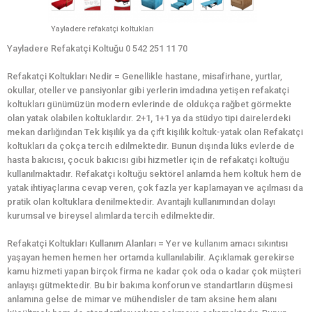
Yayladere refakatçi koltukları
Yayladere Refakatçi Koltuğu 0 542 251 11 70
Refakatçi Koltukları Nedir = Genellikle hastane, misafirhane, yurtlar,
okullar, oteller ve pansiyonlar gibi yerlerin imdadına yetişen refakatçi
koltukları günümüzün modern evlerinde de oldukça rağbet görmekte
olan yatak olabilen koltuklardır. 2+1, 1+1 ya da stüdyo tipi dairelerdeki
mekan darlığından Tek kişilik ya da çift kişilik koltuk-yatak olan Refakatçi
koltukları da çokça tercih edilmektedir. Bunun dışında lüks evlerde de
hasta bakıcısı, çocuk bakıcısı gibi hizmetler için de refakatçi koltuğu
kullanılmaktadır. Refakatçi koltuğu sektörel anlamda hem koltuk hem de
yatak ihtiyaçlarına cevap veren, çok fazla yer kaplamayan ve açılması da
pratik olan koltuklara denilmektedir. Avantajlı kullanımından dolayı
kurumsal ve bireysel alımlarda tercih edilmektedir.
Refakatçi Koltukları Kullanım Alanları = Yer ve kullanım amacı sıkıntısı
yaşayan hemen hemen her ortamda kullanılabilir. Açıklamak gerekirse
kamu hizmeti yapan birçok firma ne kadar çok oda o kadar çok müşteri
anlayışı gütmektedir. Bu bir bakıma konforun ve standartların düşmesi
anlamına gelse de mimar ve mühendisler de tam aksine hem alanı