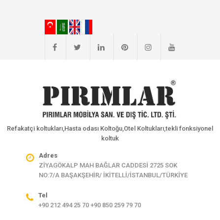
Refakatçi koltukları,Hasta odası Koltoğu,Otel Koltukları,tekli fonksiyonel
koltuk
Adres
ZİYAGÖKALP MAH BAĞLAR CADDESİ 2725 SOK
NO:7/A BAŞAKŞEHİR/ İKİTELLİ/İSTANBUL/TÜRKİYE
Tel
+90 212 494 25 70 +90 850 259 79 70