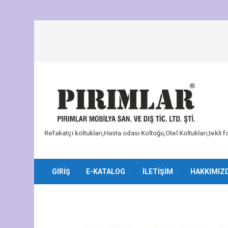
Refakatçi koltukları,Hasta odası Koltoğu,Otel Koltukları,tekli 
GIRIŞ
E-KATALOG
İLETIŞIM
HAKKIMIZ