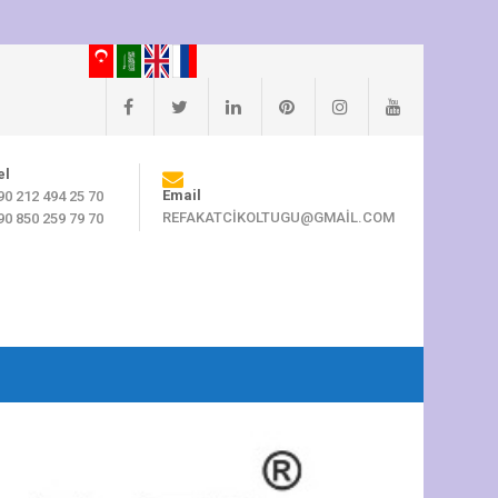
el
Email
90 212 494 25 70
REFAKATCIKOLTUGU@GMAIL.COM
90 850 259 79 70