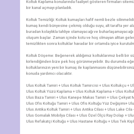
Koltuk Kaplama konularında faaliyet gösteren firmaları sitemi
bir kanal açmayı planladık.
Koltuk Temizliği: Koltuk kumaşları hafif nemli bezle silinmelidi
kumaş kendi bünyesine çekmiş olduğu suyu, alt tarafta yer alan 
buradan kolaylıkla tahliye olamayacağı ve buharlaşamayacağı 
oluşum başlar. Zaman içinde kotu ve hoş olmayan alttan gelen 
temizlikten sonra koltuklar havadar bir ortamda iyice kurutulm
Koltuk Döşeme: Beğenerek aldığımız koltuklarımız belli bir 
kirlendiğinden bize pek hoş görünmeyebilir. Bu durumda eğer
koltuklarınızın yeni bir kumaş ile kaplanmasını düşünebilirs
konuda yardımcı olacaktır.
Ulus Koltuk Tamiri + Ulus Koltuk Tamircisi + Ulus Koltukçu + 
Ulus Koltuk Yüzü Kaplama + Ulus Koltuk Kaplama + Ulus Koltuk 
Ulus Baza Tamiri + Ulus Kanepe Makas Tamiri + Ulus Çekyat Ma
Ulus Ofis Koltuğu Tamiri + Ulus Ofis Koltuğu Yüz Değişimi+ Ul
Ulus Antika Koltuk Tamiri + Ulus Antika Cilası + Ulus Lake Cil
Ulus Gomalak Mobilya Cilası + Ulus Özel Ölçü Ray Dolap + Ulu
Ulus Refakatçi Koltuğu + Ulus Hastane Koltuğu + Ulus Tek Kişili