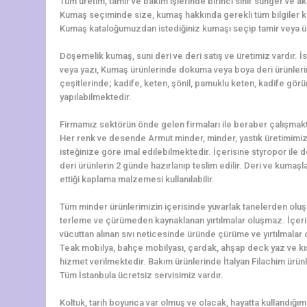
Tüm üretim, tamir ve bakım işlerinde birinci sınıf sünger ve ak
Kumaş seçiminde size, kumaş hakkında gerekli tüm bilgiler k
Kumaş kataloğumuzdan istediğiniz kumaşı seçip tamir veya üret
Döşemelik kumaş, suni deri ve deri satış ve üretimiz vardır. 
veya yazı, Kumaş ürünlerinde dokuma veya boya deri ürünler
çeşitlerinde; kadife, keten, şönil, pamuklu keten, kadife görü
yapılabilmektedir.
Firmamız sektörün önde gelen firmaları ile beraber çalışmakt
Her renk ve desende Armut minder, minder, yastık üretimimiz 
isteğinize göre imal edilebilmektedir. İçerisine styropor ile
deri ürünlerin 2 günde hazırlanıp teslim edilir. Deri ve kumaş
ettiği kaplama malzemesi kullanılabilir.
Tüm minder ürünlerimizin içerisinde yuvarlak tanelerden oluşa
terleme ve çürümeden kaynaklanan yırtılmalar oluşmaz. İçerisi
vücuttan alınan sıvı neticesinde üründe çürüme ve yırtılmalar 
Teak mobilya, bahçe mobilyası, çardak, ahşap deck yaz ve kış
hizmet verilmektedir. Bakım ürünlerinde İtalyan Filachim ürün
Tüm İstanbula ücretsiz servisimiz vardır.
Koltuk, tarih boyunca var olmuş ve olacak, hayatta kullandığımız