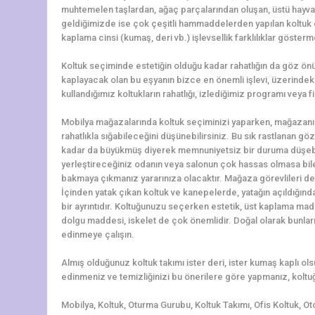
muhtemelen taşlardan, ağaç parçalarından oluşan, üstü hayv
geldiğimizde ise çok çeşitli hammaddelerden yapılan koltuk çeş
kaplama cinsi (kumaş, deri vb.) işlevsellik farklılıklar gösterm
Koltuk seçiminde estetiğin olduğu kadar rahatlığın da göz ö
kaplayacak olan bu eşyanın bizce en önemli işlevi, üzerindeki 
kullandığımız koltukların rahatlığı, izlediğimiz programı veya f
Mobilya mağazalarında koltuk seçiminizi yaparken, mağazanı
rahatlıkla sığabileceğini düşünebilirsiniz. Bu sık rastlanan g
kadar da büyükmüş diyerek memnuniyetsiz bir duruma düşebili
yerleştireceğiniz odanın veya salonun çok hassas olmasa bile ö
bakmaya çıkmanız yararınıza olacaktır. Mağaza görevlileri de 
İçinden yatak çıkan koltuk ve kanepelerde, yatağın açıldığın
bir ayrıntıdır. Koltuğunuzu seçerken estetik, üst kaplama madd
dolgu maddesi, iskelet de çok önemlidir. Doğal olarak bunlar
edinmeye çalışın.
Almış olduğunuz koltuk takımı ister deri, ister kumaş kaplı o
edinmeniz ve temizliğinizi bu önerilere göre yapmanız, koltuğ
Mobilya, Koltuk, Oturma Gurubu, Koltuk Takımı, Ofis Koltuk, Ot