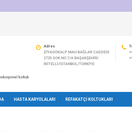
Adres
T
ZİYAGÖKALP MAH BAĞLAR CADDESİ
+
2725 SOK NO:7/A BAŞAKŞEHİR/
+
İKİTELLİ/İSTANBUL/TÜRKİYE
fonksiyonel koltuk
DA
HASTA KARYOLALARI
REFAKATÇI KOLTUKLARI