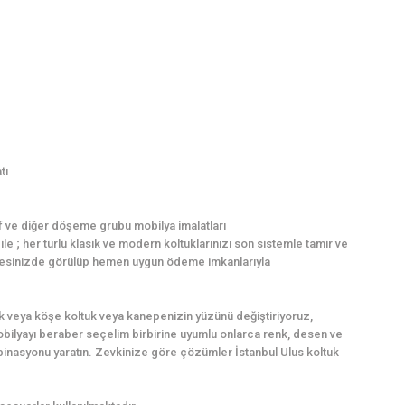
tı
f ve diğer döşeme grubu mobilya imalatları
e ; her türlü klasik ve modern koltuklarınızı son sistemle tamir ve
z adresinizde görülüp hemen uygun ödeme imkanlarıyla
k veya köşe koltuk veya kanepenizin yüzünü değiştiriyoruz,
mobilyayı beraber seçelim birbirine uyumlu onlarca renk, desen ve
inasyonu yaratın. Zevkinize göre çözümler İstanbul Ulus koltuk