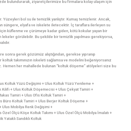
zde bulundurarak, ziyaretçilerimize bu firmalara kolay ulaşım için
r. Yüzeyleri bol su ile temizlik yanlıştır. Kumaş temizlenir. Ancak,
süngere, elyafa ve iskelete iletecektir. İç taraflara ilerleyen su
için küflenme ve çürümeye kadar giden, kötü kokular yayan bir
lekeler görülebilir. Bu şekilde bir temizlik yapılması gerekiyorsa,
alıdır.
süre sonra gerek gözümüz alıştığından, gerekse yıpranıp
 koltuk takımınızın iskeleti sağlamsa ve modelini beğeniyorsanız
iniz. Hemen her mahallede bulunan “koltuk döşeme” atölyeleri size bu
Ulus Koltuk Yüzü Değişimi + Ulus Koltuk Yüzü Yenileme +
Kılıfı + Ulus Koltuk Döşemecisi + Ulus Çekyat Tamiri +
kas Tamiri + Ulus Ofis Koltuk Tamiri +
us Büro Koltuk Tamiri + Ulus Berjer Koltuk Döşeme +
a + Ulus Mobilya Renk Değişimi +
s Özel Ölçü Köşe Koltuk Takımı + Ulus Özel Ölçü Mobilya İmalatı +
k Yataklı Sandıklı Koltuk