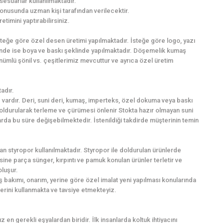
sesuarlar kullanılmaktadır.
onusunda uzman kişi tarafından verilecektir.
imini yaptırabilirsiniz.
İsteğe göre özel desen üretimi yapılmaktadır. İsteğe göre logo, yazı
inde ise boya ve baskı şeklinde yapılmaktadır. Döşemelik kumaş
nümlü şönil vs. çeşitlerimiz mevcuttur ve ayrıca özel üretim
adır.
vardır. Deri, suni deri, kumaş, imperteks, özel dokuma veya baskı
 doldurularak terleme ve çürümesi önlenir Stokta hazır olmayan suni
larda bu süre değişebilmektedir. İstenildiği takdirde müşterinin temin
n styropor kullanılmaktadır. Styropor ile doldurulan ürünlerde
ne parça sünger, kırpıntı ve pamuk konulan ürünler terletir ve
oluşur.
 bakımı, onarım, yerine göre özel imalat yeni yapılması konularında
lerini kullanmakta ve tavsiye etmekteyiz.
 en gerekli eşyalardan biridir. İlk insanlarda koltuk ihtiyacını