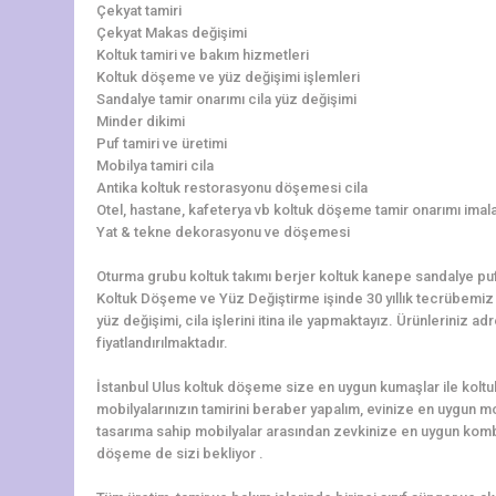
Çekyat tamiri
Çekyat Makas değişimi
Koltuk tamiri ve bakım hizmetleri
Koltuk döşeme ve yüz değişimi işlemleri
Sandalye tamir onarımı cila yüz değişimi
Minder dikimi
Puf tamiri ve üretimi
Mobilya tamiri cila
Antika koltuk restorasyonu döşemesi cila
Otel, hastane, kafeterya vb koltuk döşeme tamir onarımı imala
Yat & tekne dekorasyonu ve döşemesi
Oturma grubu koltuk takımı berjer koltuk kanepe sandalye pu
Koltuk Döşeme ve Yüz Değiştirme işinde 30 yıllık tecrübemiz il
yüz değişimi, cila işlerini itina ile yapmaktayız. Ürünlerini
fiyatlandırılmaktadır.
İstanbul Ulus koltuk döşeme size en uygun kumaşlar ile koltu
mobilyalarınızın tamirini beraber yapalım, evinize en uygun 
tasarıma sahip mobilyalar arasından zevkinize en uygun komb
döşeme de sizi bekliyor .