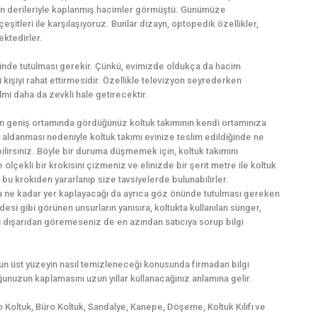
an derileriyle kaplanmış hacimler görmüştü. Günümüze
itleri ile karşılaşıyoruz. Bunlar dizayn, optopedik özellikler,
ektedirler.
nünde tutulması gerekir. Çünkü, evimizde oldukça da hacim
kişiyi rahat ettirmesidir. Özellikle televizyon seyrederken
ilmi daha da zevkli hale getirecektir.
n geniş ortamında gördüğünüz koltuk takımının kendi ortamınıza
öz aldanması nedeniyle koltuk takımı evinize teslim edildiğinde ne
rsiniz. Böyle bir duruma düşmemek için, koltuk takımını
lçekli bir krokisini çizmeniz ve elinizde bir şerit metre ile koltuk
bu krokiden yararlanıp size tavsiyelerde bulunabilirler.
da ne kadar yer kaplayacağı da ayrıca göz önünde tutulması gereken
esi gibi görünen unsurların yanısıra, koltukta kullanılan sünger,
ı dışarıdan göremeseniz de en azından satıcıya sorup bilgi
lsun üst yüzeyin nasıl temizleneceği konusunda firmadan bilgi
unuzun kaplamasını uzun yıllar kullanacağınız anlamına gelir.
o Koltuk, Büro Koltuk, Sandalye, Kanepe, Döşeme, Koltuk Kılıfı ve