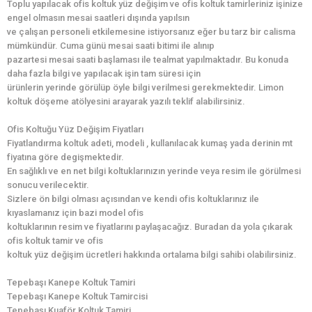
Toplu yapılacak ofis koltuk yüz değişim ve ofis koltuk tamirleriniz işinize
engel olmasın mesai saatleri dışında yapılsın
ve çalışan personeli etkilemesine istiyorsanız eğer bu tarz bir calisma
mümkündür. Cuma günü mesai saati bitimi ile alınıp
pazartesi mesai saati başlaması ile tealmat yapılmaktadır. Bu konuda
daha fazla bilgi ve yapılacak işin tam süresi için
ürünlerin yerinde görülüp öyle bilgi verilmesi gerekmektedir. Limon
koltuk döşeme atölyesini arayarak yazılı teklif alabilirsiniz.
Ofis Koltuğu Yüz Değişim Fiyatları
Fiyatlandırma koltuk adeti, modeli , kullanılacak kumaş yada derinin mt
fiyatına göre degişmektedir.
En sağlıklı ve en net bilgi koltuklarınızın yerinde veya resim ile görülmesi
sonucu verilecektir.
Sizlere ön bilgi olması açısından ve kendi ofis koltuklarınız ile
kıyaslamanız için bazi model ofis
koltuklarının resim ve fiyatlarını paylaşacağız. Buradan da yola çıkarak
ofis koltuk tamir ve ofis
koltuk yüz değişim ücretleri hakkında ortalama bilgi sahibi olabilirsiniz.
Tepebaşı Kanepe Koltuk Tamiri
Tepebaşı Kanepe Koltuk Tamircisi
Tepebaşı Kuaför Koltuk Tamiri