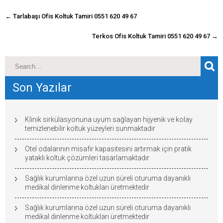
navigasyon
←
Tarlabaşı Ofis Koltuk Tamiri 0551 620 49 67
gönderisi
Terkos Ofis Koltuk Tamiri 0551 620 49 67
→
Son Yazılar
Klinik sirkülasyonuna uyum sağlayan hijyenik ve kolay
temizlenebilir koltuk yüzeyleri sunmaktadır
Otel odalarının misafir kapasitesini artırmak için pratik
yataklı koltuk çözümleri tasarlamaktadır
Sağlık kurumlarına özel uzun süreli oturuma dayanıklı
medikal dinlenme koltukları üretmektedir
Sağlık kurumlarına özel uzun süreli oturuma dayanıklı
medikal dinlenme koltukları üretmektedir