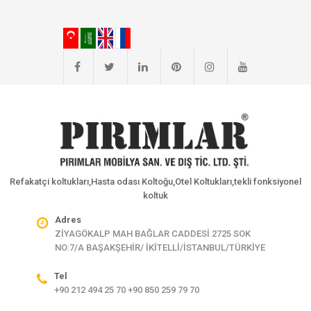
Refakatçi koltukları,Hasta odası Koltoğu,Otel Koltukları,tekli fonksiyonel
koltuk
Adres
ZİYAGÖKALP MAH BAĞLAR CADDESİ 2725 SOK
NO:7/A BAŞAKŞEHİR/ İKİTELLİ/İSTANBUL/TÜRKİYE
Tel
+90 212 494 25 70 +90 850 259 79 70