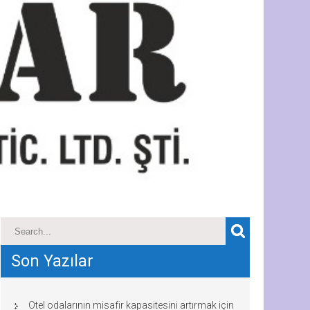
Son Yazılar
Otel odalarının misafir kapasitesini artırmak için