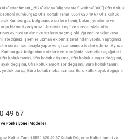
n id="attachment_2574" align="aligncenter" width="300"] Ofis Koltuk
/caption] Kumburgaz Ofis Koltuk Tamiri 0551 620 49 67 Ofis koltuk
olarak Kumburgaz bölgesinde sizlere tamir, bakım, yenileme ve
arça hizmeti veriyoruz. Ücretsiz keşif ve servisimizle ofis
rınızı evinizden alınır ve sizlerin seçmiş olduğu yeni renkler veya
ı istediğiniz işlemler uzman ekibimiz tarafından yapılır. Yaptığımız
eslim süresince itinayla yapar ve işi zamanında teslim ederiz. Ayrıca
l Kumburgaz bölgesinde sizlere vereceğimiz hizmetler aşağıdaki
 Ofis koltuk tamiri, Ofis koltuk döşeme, Ofis koltuk sünger değişimi,
ayak değişimi, Ofis koltuk amortisör değişimi. Büro koltuk tamiri,
k yedek parça, Büro koltuk mekanizması, Büro koltuk ayak değişimi,
0 49 67
k ve Fonksiyonel Modeller
az Koltuk Tamiri 0551 620 49 67 Koltuk Döşeme Koltuk tamiri ve