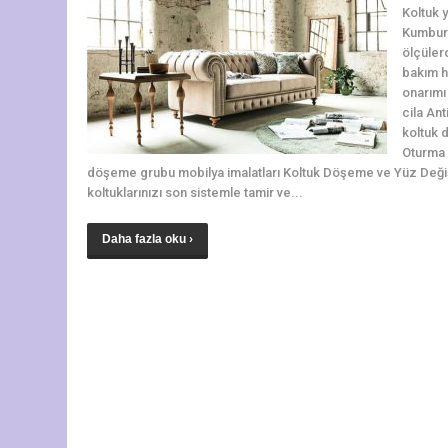
Koltuk y
Kumburg
ölçüler
bakım h
onarımı 
cila An
koltuk 
Oturma 
döşeme grubu mobilya imalatları Koltuk Döşeme ve Yüz Değişti
koltuklarınızı son sistemle tamir ve...
Daha fazla oku ›