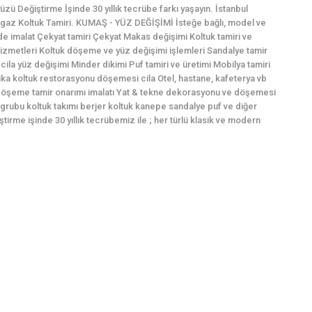
üzü Değiştirme İşinde 30 yıllık tecrübe farkı yaşayın. İstanbul
az Koltuk Tamiri. KUMAŞ - YÜZ DEĞİŞİMİ İsteğe bağlı, model ve
de imalat Çekyat tamiri Çekyat Makas değişimi Koltuk tamiri ve
izmetleri Koltuk döşeme ve yüz değişimi işlemleri Sandalye tamir
cila yüz değişimi Minder dikimi Puf tamiri ve üretimi Mobilya tamiri
tika koltuk restorasyonu döşemesi cila Otel, hastane, kafeterya vb
döşeme tamir onarımı imalatı Yat & tekne dekorasyonu ve döşemesi
grubu koltuk takımı berjer koltuk kanepe sandalye puf ve diğer
rme işinde 30 yıllık tecrübemiz ile ; her türlü klasik ve modern