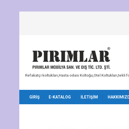
Refakatçi koltukları,Hasta odası Koltoğu,Otel Koltukları,tekli 
GIRIŞ
E-KATALOG
İLETIŞIM
HAKKIMIZ