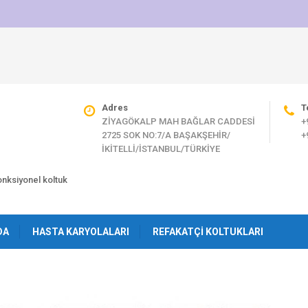
Adres
T
ZİYAGÖKALP MAH BAĞLAR CADDESİ
+
2725 SOK NO:7/A BAŞAKŞEHİR/
+
İKİTELLİ/İSTANBUL/TÜRKİYE
fonksiyonel koltuk
DA
HASTA KARYOLALARI
REFAKATÇI KOLTUKLARI