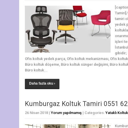
[captio
Tamiri[
tamiri 
yedek p
koltukla
onarımın
işleri t
İstanbu
gibidir;
Ofis koltuk yedek parça, Ofis koltuk mekanizması, Ofis koltuk 
Büro koltuk döşeme, Büro koltuk sünger değişimi, Büro koltu
Büro koltuk...
Daha fazla oku ›
Kumburgaz Koltuk Tamiri 0551 62
26 Nisan 2018
|
Yorum yapılmamış
| Categories:
Yataklı Koltu
Kumburg