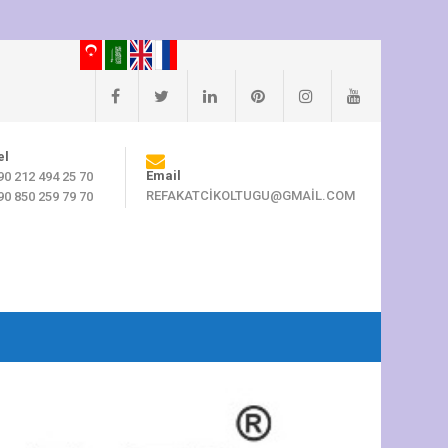
el
Email
90 212 494 25 70
REFAKATCIKOLTUGU@GMAIL.COM
90 850 259 79 70