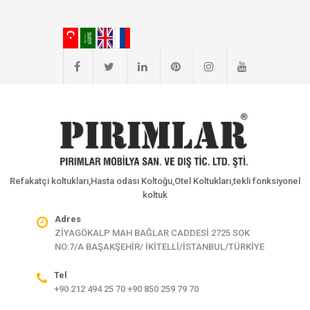
Refakatçi koltukları,Hasta odası Koltoğu,Otel Koltukları,tekli fonksiyonel
koltuk
Adres
ZİYAGÖKALP MAH BAĞLAR CADDESİ 2725 SOK
NO:7/A BAŞAKŞEHİR/ İKİTELLİ/İSTANBUL/TÜRKİYE
Tel
+90 212 494 25 70 +90 850 259 79 70