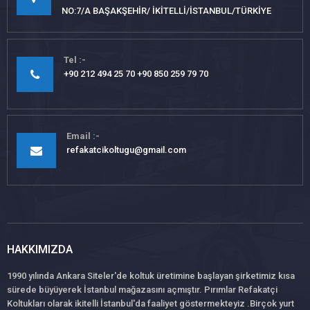
NO:7/A BAŞAKŞEHİR/ İKİTELLİ/İSTANBUL/TÜRKİYE
Tel
+90 212 494 25 70 +90 850 259 79 70
Email
refakatcikoltugu@gmail.com
HAKKIMIZDA
1990 yılında Ankara Siteler'de koltuk üretimine başlayan şirketimiz kısa
sürede büyüyerek İstanbul mağazasını açmıştır. Pırımlar Refakatçi
Koltukları olarak ikitelli İstanbul'da faaliyet göstermekteyiz .Birçok yurt