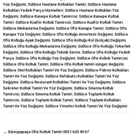
Yüz Değişimi
,
Sütlüce Hastane Koltukları Tamiri
,
Sütlüce Hastane
Koltukları Yedek Parça Hizmetleri
,
Sütlüce Hastane Koltukları Yüz
Değişimi
,
Sütlüce Kanepe Koltuk Tamircisi
,
Sütlüce Kanepe Koltuk
Tamiri
,
Sütlüce Kuaför Koltuk Tamircisi
,
Sütlüce Kuaför Koltuk Tamiri
,
Sütlüce Mekanizma Değişimi
,
Sütlüce Ofis Kanape Tamiri
,
Sütlüce Ofis
Kanape Yüz Değişimi
,
Sütlüce Ofis Koltuğu Amortisör Değişimi
,
Sütlüce
Ofis Koltuğu Ayak Değişimi
,
Sütlüce Ofis Koltuğu Kol (kolçak) Değişimi
,
Sütlüce Ofis Koltuğu Mekanizma Değişimi
,
Sütlüce Ofis Koltuğu Tekerlek
Değişimi
,
Sütlüce Ofis Koltuğu Teknik Servis
,
Sütlüce Ofis Koltuğu Yedek
Parça
,
Sütlüce Ofis Koltuğu Yüz Değişimi
,
Sütlüce Ofis Koltuk Tamircisi
,
Sütlüce Ofis Koltuk Tamiri
,
Sütlüce Ofis Koltuk tamiri sünger değişimi
,
Sütlüce Otel Koltukları Tamiri Ve Yüz Değişimi
,
Sütlüce Patron Koltukları
Tamiri Ve Yüz Değişimi
,
Sütlüce Refakatcı Koltukları Tamiri Ve Yüz
Değişimi
,
Sütlüce Restorant Koltukları Tamiri Ve Yüz Değişimi
,
Sütlüce
Sekreter Koltuk Tamiri Ve Yüz Değişimi
,
Sütlüce Sinema Koltuk
Tamircisi
,
Sütlüce Sinema Koltuk Tamiri
,
Sütlüce Toplantı Koltuk
Tamircisi
,
Sütlüce Toplantı Koltuk Tamiri
,
Sütlüce Toplantı Koltukları
Tamiri Ve Yüz Değişimi
,
Sütlüce Yönetici koltuk Tamiri Ve Yüz Değişimi
navigasyon
←
Süreyyapaşa Ofis Koltuk Tamiri 0551 620 49 67