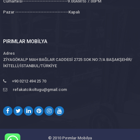
Cumartesi-----------------------------9.00AM to 7.00PM
Pazar ----------------------------------Kapalı
PIRIMLAR MOBILYA
Adres
ZİYAGÖKALP MAH BAĞLAR CADDESİ 2725 SOK NO:7/A BAŞAKŞEHİR/
İKİTELLİ/İSTANBUL/TÜRKİYE
+90 0212 494 25 70
refakatcikoltugu@gmail.com
© 2010
Pırımlar Mobilya