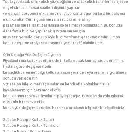
Toplu yapılacak ofis koltuk yüz değişim ve ofis koltuk tamirleriniz işinize
engel olmasın mesai saatleri dışında yapılsın
ve çalışan personeli etkilemesine istiyorsanız eğer bu tarz bir calisma
mümkündür. Cuma günü mesai saati bitimi ile alınıp
pazartesi mesai saati başlaması ile tealmat yapılmaktadır. Bu konuda
daha fazla bilgi ve yapılacak işin tam süresi için
ürünlerin yerinde görülüp öyle bilgi verilmesi gerekmektedir. Limon
koltuk döşeme atölyesini arayarak yazılı teklif alabilirsiniz.
Ofis Koltuğu Yüz Değişim Fiyatları
Fiyatlandırma koltuk adeti, modeli , kullanılacak kumaş yada derinin mt
fiyatına göre degişmektedir.
En sağlıklı ve en net bilgi koltuklarınızın yerinde veya resim ile görülmesi
sonucu verilecektir.
Sizlere ön bilgi olması açısından ve kendi ofis koltuklarınız ile
kıyaslamanız için bazi model ofis
koltuklarının resim ve fiyatlarını paylaşacağız. Buradan da yola çıkarak
ofis koltuk tamir ve ofis
koltuk yüz değişim ücretleri hakkında ortalama bilgi sahibi olabilirsiniz.
Sütlüce Kanepe Koltuk Tamiri
Sütlüce Kanepe Koltuk Tamircisi
Sütlüce Kuaför Koltuk Tamiri