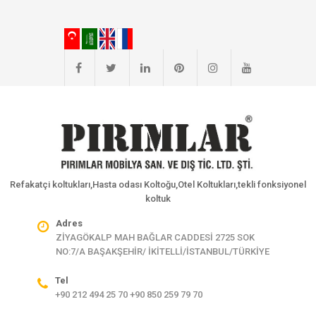
Refakatçi koltukları,Hasta odası Koltoğu,Otel Koltukları,tekli fonksiyonel
koltuk
Adres
ZİYAGÖKALP MAH BAĞLAR CADDESİ 2725 SOK
NO:7/A BAŞAKŞEHİR/ İKİTELLİ/İSTANBUL/TÜRKİYE
Tel
+90 212 494 25 70 +90 850 259 79 70