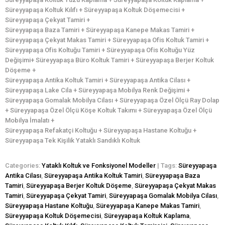
Süreyyapaşa Koltuk Kılıfı + Süreyyapaşa Koltuk Döşemecisi +
Süreyyapaşa Çekyat Tamiri +
Süreyyapaşa Baza Tamiri + Süreyyapaşa Kanepe Makas Tamiri +
Süreyyapaşa Çekyat Makas Tamiri + Süreyyapaşa Ofis Koltuk Tamiri +
Süreyyapaşa Ofis Koltuğu Tamiri + Süreyyapaşa Ofis Koltuğu Yüz
Değişimi+ Süreyyapaşa Büro Koltuk Tamiri + Süreyyapaşa Berjer Koltuk
Döşeme +
Süreyyapaşa Antika Koltuk Tamiri + Süreyyapaşa Antika Cilası +
Süreyyapaşa Lake Cila + Süreyyapaşa Mobilya Renk Değişimi +
Süreyyapaşa Gomalak Mobilya Cilası + Süreyyapaşa Özel Ölçü Ray Dolap
+ Süreyyapaşa Özel Ölçü Köşe Koltuk Takımı + Süreyyapaşa Özel Ölçü
Mobilya İmalatı +
Süreyyapaşa Refakatçi Koltuğu + Süreyyapaşa Hastane Koltuğu +
Süreyyapaşa Tek Kişilik Yataklı Sandıklı Koltuk
Categories:
Yataklı Koltuk ve Fonksiyonel Modeller
| Tags:
Süreyyapaşa
Antika Cilası
,
Süreyyapaşa Antika Koltuk Tamiri
,
Süreyyapaşa Baza
Tamiri
,
Süreyyapaşa Berjer Koltuk Döşeme
,
Süreyyapaşa Çekyat Makas
Tamiri
,
Süreyyapaşa Çekyat Tamiri
,
Süreyyapaşa Gomalak Mobilya Cilası
,
Süreyyapaşa Hastane Koltuğu
,
Süreyyapaşa Kanepe Makas Tamiri
,
Süreyyapaşa Koltuk Döşemecisi
,
Süreyyapaşa Koltuk Kaplama
,