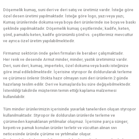
Döşemelik kumaş, suni deri ve deri satış ve üretimiz vardır. İsteğe göre
özel desen üretimi yapılmaktadır. İsteğe göre logo, yazı veya yazı,
Kumaş ürünlerinde dokuma veya boya deri ürünlerinde ise boya ve baskı
şeklinde yapılmaktadır. Döşemelik kumaş çeşitlerinde; kadife, keten,
şönil, pamuklu keten, kadife görünümlü şönil vs. çeşitlerimiz mevcuttur
ve ayrıca özel üretim yapılabilmektedir.
Firmamız sektörün önde gelen firmaları ile beraber çalışmaktadır.
Her renk ve desende Armut minder, minder, yastık üretimimiz vardır.
Deri, suni deri, kumaş, imperteks, özel dokuma veya baskı isteğinize
göre imal edilebilmektedir. İçerisine styropor ile doldurularak terleme
ve çürümesi önlenir Stokta hazır olmayan suni deri ürünlerin 2 günde
hazırlanıp teslim edilir. Deri ve kumaşlarda bu süre değişebilmektedir.
İstenildiği takdirde müşterinin temin ettiği kaplama malzemesi
kullanılabilir.
Tüm minder ürünlerimizin içerisinde yuvarlak tanelerden oluşan styropor
kullanılmaktadır. Styropor ile doldurulan ürünlerde terleme ve
çürümeden kaynaklanan yırtılmalar oluşmaz. İçerisine parça sünger,
kırpıntı ve pamuk konulan ürünler terletir ve vücuttan alınan sıvı
neticesinde üründe çürüme ve yırtılmalar oluşur.