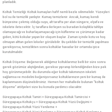
planladık.
Koltuk Temizliği: Koltuk kumaşları hafif nemli bezle silinmelidir. Yüzeyleri
bol su ile temizlik yanlıştır. Kumaş temizlenir. Ancak, kumaş kendi
bünyesine çekmiş olduğu suyu, alt tarafta yer alan süngere, elyafa ve
iskelete iletecektir. İç taraflara ilerleyen su buradan kolaylıkla tahliye
olamayacağı ve buharlaşamayacağı için küflenme ve çürümeye kadar
giden, kötü kokular yayan bir oluşum başlar. Zaman içinde kotu ve hoş
olmayan alttan gelen lekeler görülebilir. Bu şekilde bir temizlik yapılması
gerekiyorsa, temizlikten sonra koltuklar havadar bir ortamda iyice
kurutulmalıdır.
Koltuk Döşeme: Beğenerek aldığımız koltuklarımız belli bir süre sonra
gerek gözümüz alıştığından, gerekse yıpranıp kirlendiğinden bize pek
hoş görünmeyebilir. Bu durumda eğer koltuk takımınızın iskeleti
sağlamsa ve modelini beğeniyorsanız koltuklarınızın yeni bir kumaş ile
kaplanmasını düşünebilirsiniz. Hemen her mahallede bulunan “koltuk
döşeme” atölyeleri size bu konuda yardımcı olacaktır.
Süreyyapaşa Koltuk Tamiri + Süreyyapaşa Koltuk Tamircisi +
Süreyyapaşa Koltukçu + Süreyyapaşa Koltuk Yüzü Değişimi +
Süreyyapaşa Koltuk Yüzü Yenileme +
Süreyyapaşa Koltuk Yüzü Kaplama + Süreyyapaşa Koltuk Kaplama +