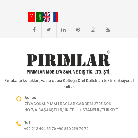
Refakatçi koltukları,Hasta odası Koltoğu,Otel Koltukları,tekli fonksiyonel
koltuk
Adres
ZİYAGÖKALP MAH BAĞLAR CADDESİ 2725 SOK
NO:7/A BAŞAKŞEHİR/ İKİTELLİ/İSTANBUL/TÜRKİYE
Tel
+90 212 494 25 70 +90 850 259 79 70