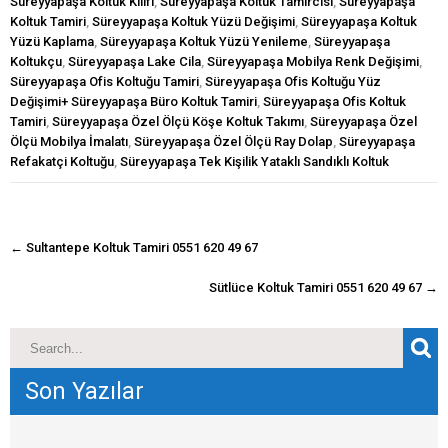
Süreyyapaşa Koltuk Kılıfı
,
Süreyyapaşa Koltuk Tamircisi
,
Süreyyapaşa
Koltuk Tamiri
,
Süreyyapaşa Koltuk Yüzü Değişimi
,
Süreyyapaşa Koltuk
Yüzü Kaplama
,
Süreyyapaşa Koltuk Yüzü Yenileme
,
Süreyyapaşa
Koltukçu
,
Süreyyapaşa Lake Cila
,
Süreyyapaşa Mobilya Renk Değişimi
,
Süreyyapaşa Ofis Koltuğu Tamiri
,
Süreyyapaşa Ofis Koltuğu Yüz
Değişimi+ Süreyyapaşa Büro Koltuk Tamiri
,
Süreyyapaşa Ofis Koltuk
Tamiri
,
Süreyyapaşa Özel Ölçü Köşe Koltuk Takımı
,
Süreyyapaşa Özel
Ölçü Mobilya İmalatı
,
Süreyyapaşa Özel Ölçü Ray Dolap
,
Süreyyapaşa
Refakatçi Koltuğu
,
Süreyyapaşa Tek Kişilik Yataklı Sandıklı Koltuk
navigasyon
←
Sultantepe Koltuk Tamiri 0551 620 49 67
gönderisi
Sütlüce Koltuk Tamiri 0551 620 49 67
→
Son Yazılar