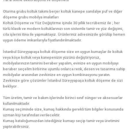
Oturma grubu koltuk takımı berjer koltuk kanepe sandalye puf ve diğer
döşeme grubu mobilya imalatları
Koltuk Döşeme ve Yüz Değiştirme işinde 30 yıllık tecrübemiz ile ; her
türlü klasik ve modern koltuklarınızı son sistemle tamir ve yüz değişimi,
cila işlerini itina ile yapmaktayız. Ürünleriniz adresinizde görülüp hemen
uygun ödeme imkanlarıyla fiyatlandırılmaktadır.
İstanbul Süreyyapaşa koltuk döşeme size en uygun kumaşlar ile koltuk
veya köşe koltuk veya kanepenizin yüzünü değiştiriyoruz,
mobilyalarınızın tamirini beraber yapalım, evinize en uygun mobilyayı
beraber seçelim birbirine uyumlu onlarca renk, desen ve tasarıma sahip
mobilyalar arasından zevkinize en uygun kombinasyonu yaratın.
Zevkinize göre çözümler İstanbul Süreyyapaşa koltuk döşeme de sizi
bekliyor .
Tüm üretim, tamir ve bakım işlerinde birinci sınıf sünger ve aksesuarlar
kullanılmaktadır.
Kumaş seçiminde size, kumaş hakkında gerekli tüm bilgiler konusunda
uzman kişi tarafından verilecektir.
Kumaş kataloğumuzdan istediğiniz kumaşı seçip tamir veya üretimini
yaptırabilirsiniz.