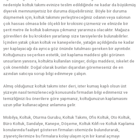
nedeniyle koltuk takımı evinize teslim edildiğinde ne kadar da büyükmüş
diyerek memnuniyetsiz bir duruma düşebilirsiniz. Böyle bir duruma
düşmemek için, koltuk takımını yerleştireceğiniz odanın veya salonun
çok hassas olmasa bile ölçekli bir krokisini çizmeniz ve elinizde bir
şerit metre ile koltuk bakmaya çıkmanız yararınıza olacaktır. Mağaza
görevlileri de bu krokiden yararlanıp size tavsiyelerde bulunabilirler.
İçinden yatak çıkan koltuk ve kanepelerde, yatağın açıldığında ne kadar
yer kaplayacağı da ayrıca göz önünde tutulması gereken bir ayrıntıdır.
Koltuğunuzu seçerken estetik, üst kaplama maddesi gibi görünen
unsurların yanısıra, koltukta kullanılan sünger, dolgu maddesi, iskelet de
çok önemlidir. Doğal olarak bunları dışarıdan göremeseniz de en
azından satıcıya sorup bilgi edinmeye çalışın.
Almış olduğunuz koltuk takımı ister deri, ister kumaş kaplı olsun üst
yüzeyin nasıl temizleneceği konusunda firmadan bilgi edinmeniz ve
temizliğinizi bu önerilere göre yapmanız, koltuğunuzun kaplamasını
uzun yıllar kullanacağınız anlamına gelir.
Mobilya, Koltuk, Oturma Gurubu, Koltuk Takımı, Ofis Koltuk, Oto Koltuk,
Büro Koltuk, Sandalye, Kanepe, Döşeme, Koltuk Kılıfı ve Koltuk Kaplama
konularında faaliyet gösteren firmaları sitemizde bulundurarak,
ziyaretçilerimize bu firmalara kolay ulaşım için bir kanal açmayı