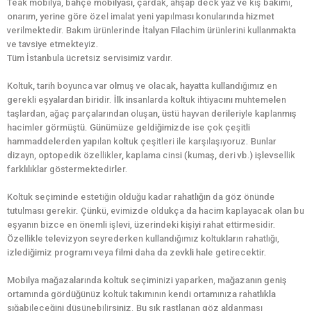
Teak mobilya, bahçe mobilyası, çardak, ahşap deck yaz ve kış bakımı,
onarım, yerine göre özel imalat yeni yapılması konularında hizmet
verilmektedir. Bakım ürünlerinde İtalyan Filachim ürünlerini kullanmakta
ve tavsiye etmekteyiz.
Tüm İstanbula ücretsiz servisimiz vardır.
Koltuk, tarih boyunca var olmuş ve olacak, hayatta kullandığımız en
gerekli eşyalardan biridir. İlk insanlarda koltuk ihtiyacını muhtemelen
taşlardan, ağaç parçalarından oluşan, üstü hayvan derileriyle kaplanmış
hacimler görmüştü. Günümüze geldiğimizde ise çok çeşitli
hammaddelerden yapılan koltuk çeşitleri ile karşılaşıyoruz. Bunlar
dizayn, optopedik özellikler, kaplama cinsi (kumaş, deri vb.) işlevsellik
farklılıklar göstermektedirler.
Koltuk seçiminde estetiğin olduğu kadar rahatlığın da göz önünde
tutulması gerekir. Çünkü, evimizde oldukça da hacim kaplayacak olan bu
eşyanın bizce en önemli işlevi, üzerindeki kişiyi rahat ettirmesidir.
Özellikle televizyon seyrederken kullandığımız koltukların rahatlığı,
izlediğimiz programı veya filmi daha da zevkli hale getirecektir.
Mobilya mağazalarında koltuk seçiminizi yaparken, mağazanın geniş
ortamında gördüğünüz koltuk takımının kendi ortamınıza rahatlıkla
sığabileceğini düşünebilirsiniz. Bu sık rastlanan göz aldanması