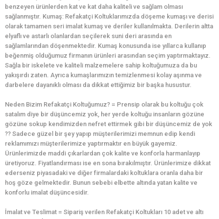
benzeyen ürünlerden kat ve kat daha kaliteli ve sağlam olması
sağlanmıştır. Kumaş: Refakatçi Koltuklarımızda döşeme kumaşı ve derisi
olarak tamamen seri imalat kumaş ve deriler kullanılmakta. Derilerin altta
elyaflı ve astarlı olanlardan seçilerek suni deri arasında en
sağlamlarından döşenmektedir. Kumaş konusunda ise yıllarca kullanıp
beğenmiş olduğumuz firmanın ürünleri arasından seçim yaptırmaktayız.
Sağla bir iskelete ve kaliteli malzemelere sahip koltuğumuza da bu
yakışırdı zaten. Ayrıca kumaşlarımızın temizlenmesi kolay aşınma ve
darbelere dayanıklı olması da dikkat ettiğimiz bir başka husustur.
Neden Bizim Refakatçi Koltuğumuz? = Prensip olarak bu koltuğu çok
satalım diye bir düşüncemiz yok, her yerde koltuğu insanların gözüne
gözüne sokup kendimizden nefret ettirmek gibi bir düşüncemiz de yok
?? Sadece güzel bir şey yapıp müşterilerimizi memnun edip kendi
reklamımızı müşterilerimize yaptırmaktır en büyük gayemiz.
Ürünlerimizde maddi çıkarlardan çok kalite ve konforla harmanlayıp
üretiyoruz. Fiyatlandırması ise en sona bırakılmıştır. Ürünlerimize dikkat
ederseniz piyasadaki ve diğer firmalardaki koltuklara oranla daha bir
hoş göze gelmektedir. Bunun sebebi elbette altında yatan kalite ve
konforlu imalat düşüncesidir.
İmalat ve Teslimat = Sipariş verilen Refakatçi Koltukları 10 adet ve altı