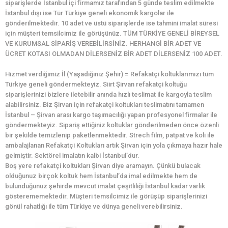
siparişlerde İstanbul içi firmamız tarafından 5 günde teslim edilmekte
İstanbul dışı ise Tür Türkiye geneli ekonomik kargolar ile
gönderilmektedir. 10 adet ve üstü siparişlerde ise tahmini imalat süresi
için müşteri temsilcimiz ile görüşünüz. TÜM TÜRKİYE GENELİ BİREYSEL
VE KURUMSAL SİPARİŞ VEREBİLİRSİNİZ. HERHANGİ BİR ADET VE
ÜCRET KOTASI OLMADAN DİLERSENİZ BİR ADET DİLERSENİZ 100 ADET.
Hizmet verdiğimiz İl (Yaşadığınız Şehir) = Refakatçi koltuklarımızı tüm
Türkiye geneli göndermekteyiz. Siirt Şirvan refakatçi koltuğu
siparişlerinizi bizlere iletebilir anında hızlı teslimat ile kargoyla teslim
alabilirsiniz. Biz Şirvan için refakatçi koltukları teslimatını tamamen
İstanbul – Şirvan arası kargo taşımacılığı yapan profesyonel firmalar ile
göndermekteyiz. Sipariş ettiğiniz koltuklar gönderilmeden önce özenli
bir şekilde temizlenip paketlenmektedir. Strech film, patpat ve koli ile
ambalajlanan Refakatçi Koltukları artık Şirvan için yola çıkmaya hazır hale
gelmiştir. Sektörel imalatın kalbi İstanbul’dur.
Boş yere refakatçi koltukları Şirvan diye aramayın. Çünkü bulacak
olduğunuz birçok koltuk hem İstanbul’da imal edilmekte hem de
bulunduğunuz şehirde mevcut imalat çeşitliliği İstanbul kadar varlık
gösterememektedir. Müşteri temsilcimiz ile görüşüp siparişlerinizi
gönül rahatlığı ile tüm Türkiye ve dünya geneli verebilirsiniz.