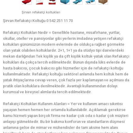
Şirvan refakatçi koltukları
Şirvan Refakatçi Koltuğu 0 542 251 11 70
Refakatçi Koltukları Nedir = Genellikle hastane, misafirhane, yurtlar,
okullar, oteller ve pansiyonlar gibi yerlerin imdadına yetişen refakatçi
koltukları günümüzün modern evlerinde de oldukça rağbet görmekte
olan yatak olabilen koltuklardır. 2+1, 1+1 ya da stüdyo tipi dairelerdeki
mekan darlığından Tek kişilik ya da çift kişilik koltuk-yatak olan Refakatçi
koltukları da çokça tercih edilmektedir. Bunun dışında lüks evlerde de
hasta bakıcısı, çocuk bakıcısı gibi hizmetler için de refakatçi koltuğu
kullanılmaktadır. Refakatçi koltuğu sektörel anlamda hem koltuk hem de
yatak ihtiyaçlarına cevap veren, çok fazla yer kaplamayan ve açılması da
pratik olan koltuklara denilmektedir. Avantajlı kullanımından dolayı
kurumsal ve bireysel alımlarda tercih edilmektedir.
Refakatçi Koltukları Kullanım Alanları = Yer ve kullanım amacı sıkıntısı
yaşayan hemen hemen her ortamda kullanılabilir. Açıklamak gerekirse
kamu hizmeti yapan birçok firma ne kadar çok oda o kadar çok müşteri
anlayışı gütmektedir. Bu bir bakıma konforun ve standartların düşmesi
anlamına gelse de mimar ve mühendisler de tam aksine hem alanı