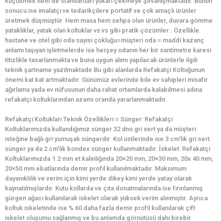
küçültmek hem de standartları yukarı çekmeye Şirvanışmaktadır. Bunun
sonucu ise imalatçı ve tedarikçilere portatif ve çok amaçlı ürünler
üretmek düşmüştür. Hem masa hem sehpa olan ürünler, duvara gömme
yataklıklar, yatak olan koltuklar vs vs gibi pratik çözümler.. Özellikle
hastane ve otel gibi oda sayısı çokluğu=müşteri oda = maddi kazanç
anlamı taşıyan işletmelerde ise herşey odanın her bir santimetre karesi
titizlikle tasarlanmakta ve buna uygun alımı yapılacak ürünlerle ilgili
teknik şartname yazılmaktadır Bu gibi alanlarda Refakatçi Koltuğunun
önemi kat kat artmaktadır. Günümüz evlerinde bile ev sahipleri misafir
ağırlama yada ev nüfusunun daha rahat ortamlarda kalabilmesi adına
refakatçi koltuklarından azami oranda yararlanmaktadır.
Refakatçi Koltukları Teknik Özellikleri = Sünger: Refakatçi
Koltuklarımızda kullandığımız sünger 32 dns gri sert ya da müşteri
isteğine bağlı gri yumuşak süngerdir. Kol üstlerinde ise 3 cm’lik gri sert
sünger ya da 2 cm’lik bondex sünger kullanmaktadır. İskelet: Refakatçi
Koltuklarımızda 1.2 mm et kalınlığında 20×20 mm, 20×30 mm, 20x 40 mm,
20×50 mm ebatlarında demir profil kullanılmaktadır. Maksimum
dayanıklılık ve verim için kimi yerde dikey kimi yerde yatay olarak
kaynatılmışlardır. Kutu kollarda ve çıta donatmalarında ise fırınlanmış
gürgen ağacı kullanılarak iskelet olarak yüksek verim alınmıştır. Ayrıca
koltuk iskeletinde ise % 60 daha fazla demir profil kullanılarak çift
iskelet oluşumu sağlanmış ve bu anlamda görnütüsü dahi birebir