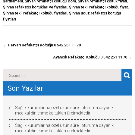
şartnamesi
,
Şirvan refakatçi koltuğu.com
,
Şirvan refakatçi koltuk fiyatı
,
Şirvan refakatçı koltukları ve fiyatları
,
Şirvan tekli refakatçi koltuğu fiyat
,
Şirvan tekli refakatçi koltuğu fiyatları
,
Şirvan ucuz refakatçi koltuğu
fiyatları
navigasyon
←
Pervari Refakatçi Koltuğu 0 542 251 11 70
gönderisi
Ayancık Refakatçi Koltuğu 0 542 251 11 70
→
Son Yazılar
Sağlık kurumlarına özel uzun süreli oturuma dayanıklı
medikal dinlenme koltukları üretmektedir
Sağlık kurumlarına özel uzun süreli oturuma dayanıklı
medikal dinlenme koltukları üretmektedir