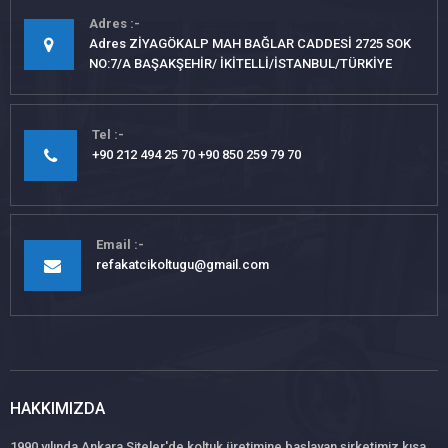
Adres
Adres ZİYAGÖKALP MAH BAĞLAR CADDESİ 2725 SOK
NO:7/A BAŞAKŞEHİR/ İKİTELLİ/İSTANBUL/TÜRKİYE
Tel
+90 212 494 25 70 +90 850 259 79 70
Email
refakatcikoltugu@gmail.com
HAKKIMIZDA
1990 yılında Ankara Siteler'de koltuk üretimine başlayan şirketimiz kısa