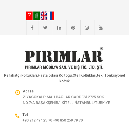
Refakatçi koltukları,Hasta odası Koltoğu,Otel Koltukları,tekli fonksiyonel
koltuk
Adres
ZİYAGÖKALP MAH BAĞLAR CADDESİ 2725 SOK
NO:7/A BAŞAKŞEHİR/ İKİTELLİ/İSTANBUL/TÜRKİYE
Tel
+90 212 494 25 70 +90 850 259 79 70