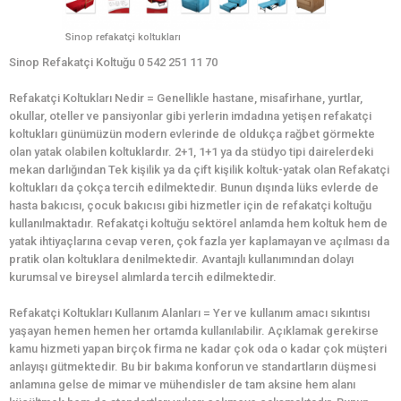
Sinop refakatçi koltukları
Sinop Refakatçi Koltuğu 0 542 251 11 70
Refakatçi Koltukları Nedir = Genellikle hastane, misafirhane, yurtlar,
okullar, oteller ve pansiyonlar gibi yerlerin imdadına yetişen refakatçi
koltukları günümüzün modern evlerinde de oldukça rağbet görmekte
olan yatak olabilen koltuklardır. 2+1, 1+1 ya da stüdyo tipi dairelerdeki
mekan darlığından Tek kişilik ya da çift kişilik koltuk-yatak olan Refakatçi
koltukları da çokça tercih edilmektedir. Bunun dışında lüks evlerde de
hasta bakıcısı, çocuk bakıcısı gibi hizmetler için de refakatçi koltuğu
kullanılmaktadır. Refakatçi koltuğu sektörel anlamda hem koltuk hem de
yatak ihtiyaçlarına cevap veren, çok fazla yer kaplamayan ve açılması da
pratik olan koltuklara denilmektedir. Avantajlı kullanımından dolayı
kurumsal ve bireysel alımlarda tercih edilmektedir.
Refakatçi Koltukları Kullanım Alanları = Yer ve kullanım amacı sıkıntısı
yaşayan hemen hemen her ortamda kullanılabilir. Açıklamak gerekirse
kamu hizmeti yapan birçok firma ne kadar çok oda o kadar çok müşteri
anlayışı gütmektedir. Bu bir bakıma konforun ve standartların düşmesi
anlamına gelse de mimar ve mühendisler de tam aksine hem alanı