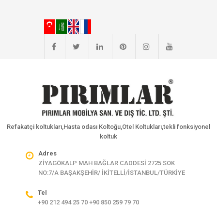
Refakatçi koltukları,Hasta odası Koltoğu,Otel Koltukları,tekli fonksiyonel
koltuk
Adres
ZİYAGÖKALP MAH BAĞLAR CADDESİ 2725 SOK
NO:7/A BAŞAKŞEHİR/ İKİTELLİ/İSTANBUL/TÜRKİYE
Tel
+90 212 494 25 70 +90 850 259 79 70