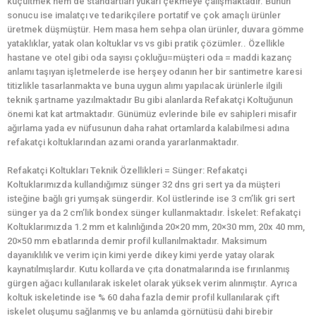
küçültmek hem de standartları yukarı çekmeye çalışmaktadır. Bunun
sonucu ise imalatçı ve tedarikçilere portatif ve çok amaçlı ürünler
üretmek düşmüştür. Hem masa hem sehpa olan ürünler, duvara gömme
yataklıklar, yatak olan koltuklar vs vs gibi pratik çözümler.. Özellikle
hastane ve otel gibi oda sayısı çokluğu=müşteri oda = maddi kazanç
anlamı taşıyan işletmelerde ise herşey odanın her bir santimetre karesi
titizlikle tasarlanmakta ve buna uygun alımı yapılacak ürünlerle ilgili
teknik şartname yazılmaktadır Bu gibi alanlarda Refakatçi Koltuğunun
önemi kat kat artmaktadır. Günümüz evlerinde bile ev sahipleri misafir
ağırlama yada ev nüfusunun daha rahat ortamlarda kalabilmesi adına
refakatçi koltuklarından azami oranda yararlanmaktadır.
Refakatçi Koltukları Teknik Özellikleri = Sünger: Refakatçi
Koltuklarımızda kullandığımız sünger 32 dns gri sert ya da müşteri
isteğine bağlı gri yumşak süngerdir. Kol üstlerinde ise 3 cm’lik gri sert
sünger ya da 2 cm’lik bondex sünger kullanmaktadır. İskelet: Refakatçi
Koltuklarımızda 1.2 mm et kalınlığında 20×20 mm, 20×30 mm, 20x 40 mm,
20×50 mm ebatlarında demir profil kullanılmaktadır. Maksimum
dayanıklılık ve verim için kimi yerde dikey kimi yerde yatay olarak
kaynatılmışlardır. Kutu kollarda ve çıta donatmalarında ise fırınlanmış
gürgen ağacı kullanılarak iskelet olarak yüksek verim alınmıştır. Ayrıca
koltuk iskeletinde ise % 60 daha fazla demir profil kullanılarak çift
iskelet oluşumu sağlanmış ve bu anlamda görnütüsü dahi birebir