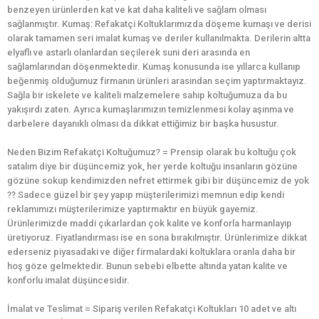
benzeyen ürünlerden kat ve kat daha kaliteli ve sağlam olması
sağlanmıştır. Kumaş: Refakatçi Koltuklarımızda döşeme kumaşı ve derisi
olarak tamamen seri imalat kumaş ve deriler kullanılmakta. Derilerin altta
elyaflı ve astarlı olanlardan seçilerek suni deri arasında en
sağlamlarından döşenmektedir. Kumaş konusunda ise yıllarca kullanıp
beğenmiş olduğumuz firmanın ürünleri arasından seçim yaptırmaktayız.
Sağla bir iskelete ve kaliteli malzemelere sahip koltuğumuza da bu
yakışırdı zaten. Ayrıca kumaşlarımızın temizlenmesi kolay aşınma ve
darbelere dayanıklı olması da dikkat ettiğimiz bir başka husustur.
Neden Bizim Refakatçi Koltuğumuz? = Prensip olarak bu koltuğu çok
satalım diye bir düşüncemiz yok, her yerde koltuğu insanların gözüne
gözüne sokup kendimizden nefret ettirmek gibi bir düşüncemiz de yok
?? Sadece güzel bir şey yapıp müşterilerimizi memnun edip kendi
reklamımızı müşterilerimize yaptırmaktır en büyük gayemiz.
Ürünlerimizde maddi çıkarlardan çok kalite ve konforla harmanlayıp
üretiyoruz. Fiyatlandırması ise en sona bırakılmıştır. Ürünlerimize dikkat
ederseniz piyasadaki ve diğer firmalardaki koltuklara oranla daha bir
hoş göze gelmektedir. Bunun sebebi elbette altında yatan kalite ve
konforlu imalat düşüncesidir.
İmalat ve Teslimat = Sipariş verilen Refakatçi Koltukları 10 adet ve altı