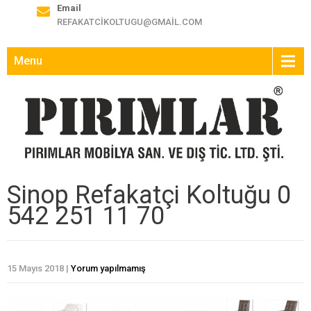
Email
REFAKATCIKOLTUGU@GMAIL.COM
Menu
Sinop Refakatçi Koltuğu 0
542 251 11 70
15 Mayıs 2018
|
Yorum yapılmamış