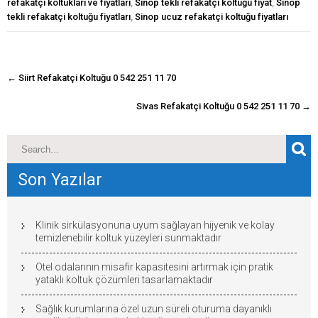
refakatçı koltukları ve fiyatları
,
Sinop tekli refakatçi koltuğu fiyat
,
Sinop
tekli refakatçi koltuğu fiyatları
,
Sinop ucuz refakatçi koltuğu fiyatları
navigasyon
←
Siirt Refakatçi Koltuğu 0 542 251 11 70
gönderisi
Sivas Refakatçi Koltuğu 0 542 251 11 70
→
Son Yazılar
Klinik sirkülasyonuna uyum sağlayan hijyenik ve kolay
temizlenebilir koltuk yüzeyleri sunmaktadır
Otel odalarının misafir kapasitesini artırmak için pratik
yataklı koltuk çözümleri tasarlamaktadır
Sağlık kurumlarına özel uzun süreli oturuma dayanıklı