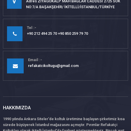
Adres ZİYAGÖKALP MAH BAĞLAR CADDESİ 2725 SOK
NO:7/A BAŞAKŞEHİR/ İKİTELLİ/İSTANBUL/TÜRKİYE
Tel
+90 212 494 25 70 +90 850 259 79 70
Email
refakatcikoltugu@gmail.com
HAKKIMIZDA
1990 yılında Ankara Siteler'de koltuk üretimine başlayan şirketimiz kısa
sürede büyüyerek İstanbul mağazasını açmıştır. Pırımlar Refakatçi
Koltukları olarak ikitelli İstanbul'da faaliyet göstermekteyiz .Birçok yurt