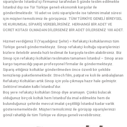
siparişlerde İstanbul içi firmamız tarafından 5 günde teslim edilmekte
İstanbul dışı ise Tür Türkiye geneli ekonomik kargolar ile
gönderilmektedir. 10 adet ve üstü siparişlerde ise tahmini imalat süresi
için müşteri temsilcimiz ile görüşünüz. TÜM TÜRKİYE GENELİ BİREYSEL
VE KURUMSAL SİPARİŞ VEREBİLİRSİNİZ. HERHANGİ BİR ADET VE
ÜCRET KOTASI OLMADAN DİLERSENİZ BİR ADET DİLERSENİZ 100 ADET.
Hizmet verdiğimiz İl (Yaşadığınız Şehir) = Refakatçi koltuklarımızı tüm
Türkiye geneli göndermekteyiz. Sinop refakatçi koltuğu siparişlerinizi
bizlere iletebilir anında hızlı teslimat ile kargoyla teslim alabilirsiniz. Biz
Sinop için refakatçi koltukları teslimatını tamamen İstanbul – Sinop arası
kargo taşımacılığı yapan profesyonel firmalar ile göndermekteyiz.
Sipariş ettiğiniz koltuklar gönderilmeden önce özenli bir şekilde
temizlenip paketlenmektedir. Strech film, patpat ve koli ile ambalajlanan
Refakatçi Koltukları artık Sinop için yola çıkmaya hazır hale gelmiştir.
Sektörel imalatın kalbi İstanbul’dur.
Boş yere refakatçi koltukları Sinop diye aramayın. Çünkü bulacak
olduğunuz birçok koltuk hem İstanbul’da imal edilmekte hem de
bulunduğunuz şehirde mevcut imalat çeşitliliği İstanbul kadar varlık
gösterememektedir. Müşteri temsilcimiz ile görüşüp siparişlerinizi
gönül rahatlığı ile tüm Türkiye ve dünya geneli verebilirsiniz.