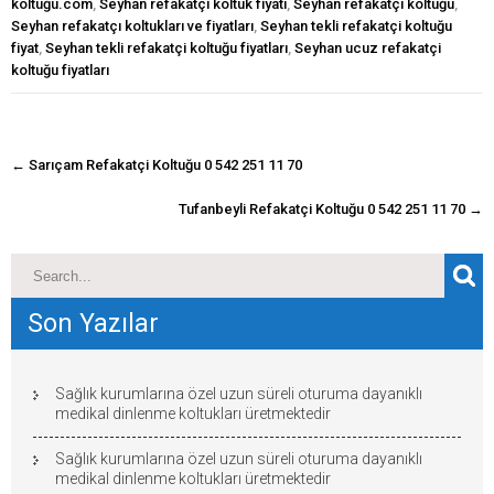
koltuğu.com
,
Seyhan refakatçi koltuk fiyatı
,
Seyhan refakatçı koltuğu
,
Seyhan refakatçı koltukları ve fiyatları
,
Seyhan tekli refakatçi koltuğu
fiyat
,
Seyhan tekli refakatçi koltuğu fiyatları
,
Seyhan ucuz refakatçi
koltuğu fiyatları
navigasyon
←
Sarıçam Refakatçi Koltuğu 0 542 251 11 70
gönderisi
Tufanbeyli Refakatçi Koltuğu 0 542 251 11 70
→
Son Yazılar
Sağlık kurumlarına özel uzun süreli oturuma dayanıklı
medikal dinlenme koltukları üretmektedir
Sağlık kurumlarına özel uzun süreli oturuma dayanıklı
medikal dinlenme koltukları üretmektedir