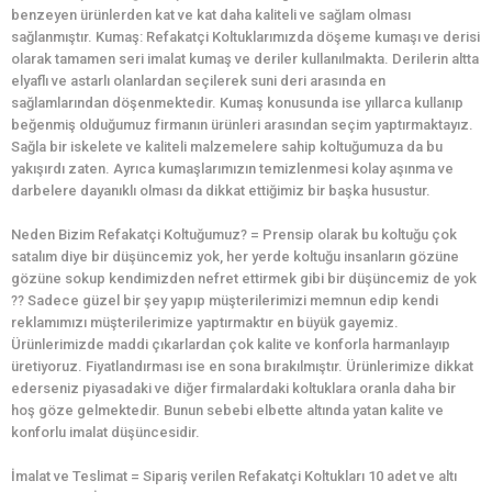
benzeyen ürünlerden kat ve kat daha kaliteli ve sağlam olması
sağlanmıştır. Kumaş: Refakatçi Koltuklarımızda döşeme kumaşı ve derisi
olarak tamamen seri imalat kumaş ve deriler kullanılmakta. Derilerin altta
elyaflı ve astarlı olanlardan seçilerek suni deri arasında en
sağlamlarından döşenmektedir. Kumaş konusunda ise yıllarca kullanıp
beğenmiş olduğumuz firmanın ürünleri arasından seçim yaptırmaktayız.
Sağla bir iskelete ve kaliteli malzemelere sahip koltuğumuza da bu
yakışırdı zaten. Ayrıca kumaşlarımızın temizlenmesi kolay aşınma ve
darbelere dayanıklı olması da dikkat ettiğimiz bir başka husustur.
Neden Bizim Refakatçi Koltuğumuz? = Prensip olarak bu koltuğu çok
satalım diye bir düşüncemiz yok, her yerde koltuğu insanların gözüne
gözüne sokup kendimizden nefret ettirmek gibi bir düşüncemiz de yok
?? Sadece güzel bir şey yapıp müşterilerimizi memnun edip kendi
reklamımızı müşterilerimize yaptırmaktır en büyük gayemiz.
Ürünlerimizde maddi çıkarlardan çok kalite ve konforla harmanlayıp
üretiyoruz. Fiyatlandırması ise en sona bırakılmıştır. Ürünlerimize dikkat
ederseniz piyasadaki ve diğer firmalardaki koltuklara oranla daha bir
hoş göze gelmektedir. Bunun sebebi elbette altında yatan kalite ve
konforlu imalat düşüncesidir.
İmalat ve Teslimat = Sipariş verilen Refakatçi Koltukları 10 adet ve altı