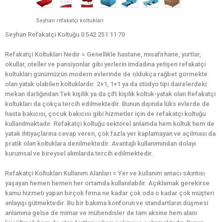
Seyhan refakatçi koltukları
Seyhan Refakatçi Koltuğu 0 542 251 11 70
Refakatçi Koltukları Nedir = Genellikle hastane, misafirhane, yurtlar,
okullar, oteller ve pansiyonlar gibi yerlerin imdadına yetişen refakatçi
koltukları günümüzün modern evlerinde de oldukça rağbet görmekte
olan yatak olabilen koltuklardır. 2+1, 1+1 ya da stüdyo tipi dairelerdeki
mekan darlığından Tek kişilik ya da çift kişilik koltuk-yatak olan Refakatçi
koltukları da çokça tercih edilmektedir. Bunun dışında lüks evlerde de
hasta bakıcısı, çocuk bakıcısı gibi hizmetler için de refakatçi koltuğu
kullanılmaktadır. Refakatçi koltuğu sektörel anlamda hem koltuk hem de
yatak ihtiyaçlarına cevap veren, çok fazla yer kaplamayan ve açılması da
pratik olan koltuklara denilmektedir. Avantajlı kullanımından dolayı
kurumsal ve bireysel alımlarda tercih edilmektedir.
Refakatçi Koltukları Kullanım Alanları = Yer ve kullanım amacı sıkıntısı
yaşayan hemen hemen her ortamda kullanılabilir. Açıklamak gerekirse
kamu hizmeti yapan birçok firma ne kadar çok oda o kadar çok müşteri
anlayışı gütmektedir. Bu bir bakıma konforun ve standartların düşmesi
anlamına gelse de mimar ve mühendisler de tam aksine hem alanı