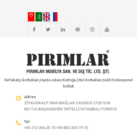
Refakatçi koltukları,Hasta odası Koltoğu,Otel Koltukları,tekli fonksiyonel
koltuk
Adres
ZİYAGÖKALP MAH BAĞLAR CADDESİ 2725 SOK
NO:7/A BAŞAKŞEHİR/ İKİTELLİ/İSTANBUL/TÜRKİYE
Tel
+90 212 494 25 70 +90 850 259 79 70