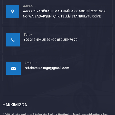
Adres
Adres ZİYAGÖKALP MAH BAĞLAR CADDESİ 2725 SOK
NO:7/A BAŞAKŞEHİR/ İKİTELLİ/İSTANBUL/TÜRKİYE
Tel
+90 212 494 25 70 +90 850 259 79 70
Email
refakatcikoltugu@gmail.com
HAKKIMIZDA
1990 yılında Ankara Siteler'de koltuk üretimine başlayan şirketimiz kısa