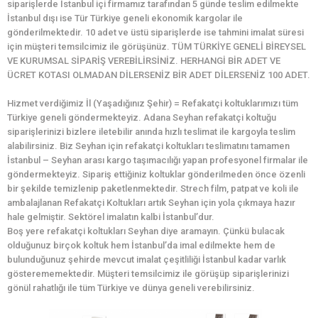
siparişlerde İstanbul içi firmamız tarafından 5 günde teslim edilmekte
İstanbul dışı ise Tür Türkiye geneli ekonomik kargolar ile
gönderilmektedir. 10 adet ve üstü siparişlerde ise tahmini imalat süresi
için müşteri temsilcimiz ile görüşünüz. TÜM TÜRKİYE GENELİ BİREYSEL
VE KURUMSAL SİPARİŞ VEREBİLİRSİNİZ. HERHANGİ BİR ADET VE
ÜCRET KOTASI OLMADAN DİLERSENİZ BİR ADET DİLERSENİZ 100 ADET.
Hizmet verdiğimiz İl (Yaşadığınız Şehir) = Refakatçi koltuklarımızı tüm
Türkiye geneli göndermekteyiz. Adana Seyhan refakatçi koltuğu
siparişlerinizi bizlere iletebilir anında hızlı teslimat ile kargoyla teslim
alabilirsiniz. Biz Seyhan için refakatçi koltukları teslimatını tamamen
İstanbul – Seyhan arası kargo taşımacılığı yapan profesyonel firmalar ile
göndermekteyiz. Sipariş ettiğiniz koltuklar gönderilmeden önce özenli
bir şekilde temizlenip paketlenmektedir. Strech film, patpat ve koli ile
ambalajlanan Refakatçi Koltukları artık Seyhan için yola çıkmaya hazır
hale gelmiştir. Sektörel imalatın kalbi İstanbul’dur.
Boş yere refakatçi koltukları Seyhan diye aramayın. Çünkü bulacak
olduğunuz birçok koltuk hem İstanbul’da imal edilmekte hem de
bulunduğunuz şehirde mevcut imalat çeşitliliği İstanbul kadar varlık
gösterememektedir. Müşteri temsilcimiz ile görüşüp siparişlerinizi
gönül rahatlığı ile tüm Türkiye ve dünya geneli verebilirsiniz.