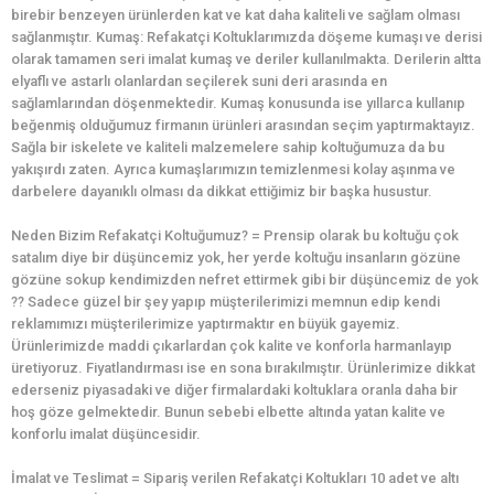
birebir benzeyen ürünlerden kat ve kat daha kaliteli ve sağlam olması
sağlanmıştır. Kumaş: Refakatçi Koltuklarımızda döşeme kumaşı ve derisi
olarak tamamen seri imalat kumaş ve deriler kullanılmakta. Derilerin altta
elyaflı ve astarlı olanlardan seçilerek suni deri arasında en
sağlamlarından döşenmektedir. Kumaş konusunda ise yıllarca kullanıp
beğenmiş olduğumuz firmanın ürünleri arasından seçim yaptırmaktayız.
Sağla bir iskelete ve kaliteli malzemelere sahip koltuğumuza da bu
yakışırdı zaten. Ayrıca kumaşlarımızın temizlenmesi kolay aşınma ve
darbelere dayanıklı olması da dikkat ettiğimiz bir başka husustur.
Neden Bizim Refakatçi Koltuğumuz? = Prensip olarak bu koltuğu çok
satalım diye bir düşüncemiz yok, her yerde koltuğu insanların gözüne
gözüne sokup kendimizden nefret ettirmek gibi bir düşüncemiz de yok
?? Sadece güzel bir şey yapıp müşterilerimizi memnun edip kendi
reklamımızı müşterilerimize yaptırmaktır en büyük gayemiz.
Ürünlerimizde maddi çıkarlardan çok kalite ve konforla harmanlayıp
üretiyoruz. Fiyatlandırması ise en sona bırakılmıştır. Ürünlerimize dikkat
ederseniz piyasadaki ve diğer firmalardaki koltuklara oranla daha bir
hoş göze gelmektedir. Bunun sebebi elbette altında yatan kalite ve
konforlu imalat düşüncesidir.
İmalat ve Teslimat = Sipariş verilen Refakatçi Koltukları 10 adet ve altı