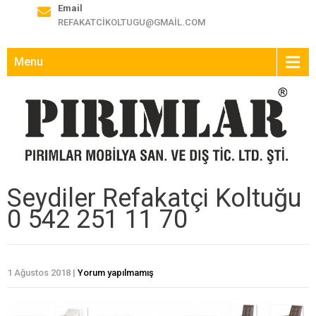
Email
REFAKATCIKOLTUGU@GMAIL.COM
Menu
Seydiler Refakatçi Koltuğu
0 542 251 11 70
1 Ağustos 2018
|
Yorum yapılmamış