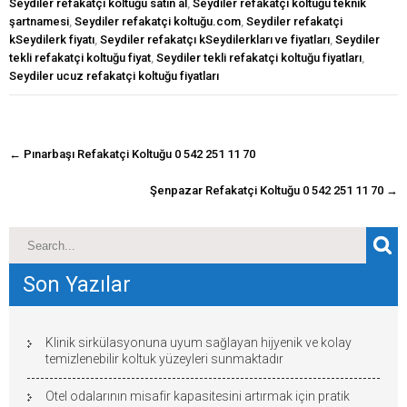
Seydiler refakatçi koltuğu satın al
,
Seydiler refakatçi koltuğu teknik
şartnamesi
,
Seydiler refakatçi koltuğu.com
,
Seydiler refakatçi
kSeydilerk fiyatı
,
Seydiler refakatçı kSeydilerkları ve fiyatları
,
Seydiler
tekli refakatçi koltuğu fiyat
,
Seydiler tekli refakatçi koltuğu fiyatları
,
Seydiler ucuz refakatçi koltuğu fiyatları
navigasyon
←
Pınarbaşı Refakatçi Koltuğu 0 542 251 11 70
gönderisi
Şenpazar Refakatçi Koltuğu 0 542 251 11 70
→
Son Yazılar
Klinik sirkülasyonuna uyum sağlayan hijyenik ve kolay
temizlenebilir koltuk yüzeyleri sunmaktadır
Otel odalarının misafir kapasitesini artırmak için pratik