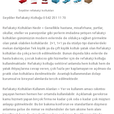
Seydiler refakatçi koltukları
Seydiler Refakatçi Koltuğu 0 542 251 11 70
Refakatçi Koltukları Nedir = Genellikle hastane, misafirhane, yurtlar,
okullar, oteller ve pansiyonlar gibi yerlerin imdadına yetişen refakatçi
koltukları günümüzün modern evlerinde de oldukça rağbet görmekte
olan yatak olabilen koltuklardır. 2+1, 1+1 ya da stüdyo tipi dairelerdeki
mekan darlığından Tek kişilik ya da çift kişilik koltuk-yatak olan Refakatçi
koltukları da çokça tercih edilmektedir. Bunun dışında lüks evlerde de
hasta bakıcısı, çocuk bakıcısı gibi hizmetler için de refakatçi koltuğu
kullanılmaktadır. Refakatçi koltuğu sektörel anlamda hem koltuk hem de
yatak ihtiyaçlarına cevap veren, çok fazla yer kaplamayan ve açılması da
pratik olan koltuklara denilmektedir. Avantajlı kullanımından dolayı
kurumsal ve bireysel alımlarda tercih edilmektedir.
Refakatçi Koltukları Kullanım Alanları = Yer ve kullanım amacı sıkıntısı
yaşayan hemen hemen her ortamda kullanılabilir. Açıklamak gerekirse
kamu hizmeti yapan birçok firma ne kadar çok oda o kadar çok müşteri
anlayışı gütmektedir. Bu bir bakıma konforun ve standartların düşmesi
anlamına gelse de mimar ve mühendisler de tam aksine hem alanı