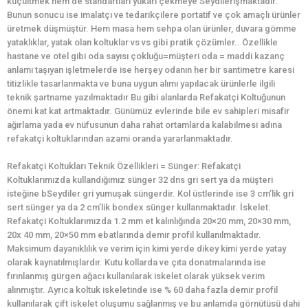
küçültmek hem de standartları yukarı çekmeye Seydilerışmaktadır.
Bunun sonucu ise imalatçı ve tedarikçilere portatif ve çok amaçlı ürünler
üretmek düşmüştür. Hem masa hem sehpa olan ürünler, duvara gömme
yataklıklar, yatak olan koltuklar vs vs gibi pratik çözümler.. Özellikle
hastane ve otel gibi oda sayısı çokluğu=müşteri oda = maddi kazanç
anlamı taşıyan işletmelerde ise herşey odanın her bir santimetre karesi
titizlikle tasarlanmakta ve buna uygun alımı yapılacak ürünlerle ilgili
teknik şartname yazılmaktadır Bu gibi alanlarda Refakatçi Koltuğunun
önemi kat kat artmaktadır. Günümüz evlerinde bile ev sahipleri misafir
ağırlama yada ev nüfusunun daha rahat ortamlarda kalabilmesi adına
refakatçi koltuklarından azami oranda yararlanmaktadır.
Refakatçi Koltukları Teknik Özellikleri = Sünger: Refakatçi
Koltuklarımızda kullandığımız sünger 32 dns gri sert ya da müşteri
isteğine bSeydiler gri yumuşak süngerdir. Kol üstlerinde ise 3 cm’lik gri
sert sünger ya da 2 cm’lik bondex sünger kullanmaktadır. İskelet:
Refakatçi Koltuklarımızda 1.2 mm et kalınlığında 20×20 mm, 20×30 mm,
20x 40 mm, 20×50 mm ebatlarında demir profil kullanılmaktadır.
Maksimum dayanıklılık ve verim için kimi yerde dikey kimi yerde yatay
olarak kaynatılmışlardır. Kutu kollarda ve çıta donatmalarında ise
fırınlanmış gürgen ağacı kullanılarak iskelet olarak yüksek verim
alınmıştır. Ayrıca koltuk iskeletinde ise % 60 daha fazla demir profil
kullanılarak çift iskelet oluşumu sağlanmış ve bu anlamda görnütüsü dahi