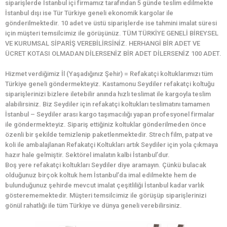
siparişlerde İstanbul içi firmamız tarafından 5 günde teslim edilmekte
İstanbul dışı ise Tür Türkiye geneli ekonomik kargolar ile
gönderilmektedir. 10 adet ve üstü siparişlerde ise tahmini imalat süresi
için müşteri temsilcimiz ile görüşünüz. TÜM TÜRKİYE GENELİ BİREYSEL
VE KURUMSAL SİPARİŞ VEREBİLİRSİNİZ. HERHANGİ BİR ADET VE
ÜCRET KOTASI OLMADAN DİLERSENİZ BİR ADET DİLERSENİZ 100 ADET.
Hizmet verdiğimiz İl (Yaşadığınız Şehir) = Refakatçi koltuklarımızı tüm
Türkiye geneli göndermekteyiz. Kastamonu Seydiler refakatçi koltuğu
siparişlerinizi bizlere iletebilir anında hızlı teslimat ile kargoyla teslim
alabilirsiniz. Biz Seydiler için refakatçi koltukları teslimatını tamamen
İstanbul – Seydiler arası kargo taşımacılığı yapan profesyonel firmalar
ile göndermekteyiz. Sipariş ettiğiniz koltuklar gönderilmeden önce
özenli bir şekilde temizlenip paketlenmektedir. Strech film, patpat ve
koli ile ambalajlanan Refakatçi Koltukları artık Seydiler için yola çıkmaya
hazır hale gelmiştir. Sektörel imalatın kalbi İstanbul’dur.
Boş yere refakatçi koltukları Seydiler diye aramayın. Çünkü bulacak
olduğunuz birçok koltuk hem İstanbul’da imal edilmekte hem de
bulunduğunuz şehirde mevcut imalat çeşitliliği İstanbul kadar varlık
gösterememektedir. Müşteri temsilcimiz ile görüşüp siparişlerinizi
gönül rahatlığı ile tüm Türkiye ve dünya geneli verebilirsiniz.