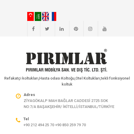
Refakatçi koltukları,Hasta odası Koltoğu,Otel Koltukları,tekli fonksiyonel
koltuk
Adres
ZİYAGÖKALP MAH BAĞLAR CADDESİ 2725 SOK
NO:7/A BAŞAKŞEHİR/ İKİTELLİ/İSTANBUL/TÜRKİYE
Tel
+90 212 494 25 70 +90 850 259 79 70