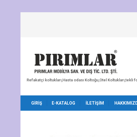
Refakatçi koltukları,Hasta odası Koltoğu,Otel Koltukları,tekli 
GIRIŞ
E-KATALOG
İLETIŞIM
HAKKIMIZ