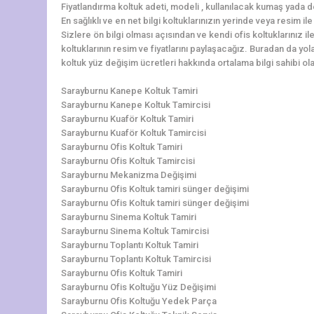
Fiyatlandırma koltuk adeti, modeli , kullanılacak kumaş yada d
En sağlıklı ve en net bilgi koltuklarınızın yerinde veya resim i
Sizlere ön bilgi olması açısından ve kendi ofis koltuklarınız i
koltuklarının resim ve fiyatlarını paylaşacağız. Buradan da yola
koltuk yüz değişim ücretleri hakkında ortalama bilgi sahibi olab
Sarayburnu Kanepe Koltuk Tamiri
Sarayburnu Kanepe Koltuk Tamircisi
Sarayburnu Kuaför Koltuk Tamiri
Sarayburnu Kuaför Koltuk Tamircisi
Sarayburnu Ofis Koltuk Tamiri
Sarayburnu Ofis Koltuk Tamircisi
Sarayburnu Mekanizma Değişimi
Sarayburnu Ofis Koltuk tamiri sünger değişimi
Sarayburnu Ofis Koltuk tamiri sünger değişimi
Sarayburnu Sinema Koltuk Tamiri
Sarayburnu Sinema Koltuk Tamircisi
Sarayburnu Toplantı Koltuk Tamiri
Sarayburnu Toplantı Koltuk Tamircisi
Sarayburnu Ofis Koltuk Tamiri
Sarayburnu Ofis Koltuğu Yüz Değişimi
Sarayburnu Ofis Koltuğu Yedek Parça