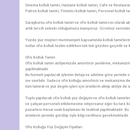
Sinema koltuk tamiri, Hastane koltuk tamiri, Cafe ve Restaurant
Patron koltuk tamiri, Yönetici koltuk tamiri, Personel koltuk ta
Sarayburnu ofis koltuk tamiri ve ofis koltuk tamircisi olarak a
artık tercih sebebi olduğumuza inanıyoruz. Ücretsiz servisler
Yüzde yüz müşteri memnuniyeti kapsamında koltuk tamirleriniz 
notlar ofis koltuk teslim edilirken tek tek gözden geçirilir ve ko
Ofis Koltuk Tamiri
Ofis koltuk tamiri atölyemizde amortisör yenileme, mekanizma 
yapılmaktadır.
Bu hizmeti yapılacak işlemin detayı ve adetine göre yerinde v
ise sınırlıdır. Sadece ofis koltuğu amortisör ve mekanizma de
tüm tamirat ve yüz degim işleri için ürünlerin alinip atölye de
Toplu yapılacak ofis koltuk yüz değişim ve ofis koltuk tamirler
ve çalışan personeli etkilemesine istiyorsanız eğer bu tarz b
pazartesi mesai saati başlaması ile tealmat yapılmaktadır. Bu 
ürünlerin yerinde görülüp öyle bilgi verilmesi gerekmektedir. L
Ofis Koltuğu Yüz Değişim Fiyatları