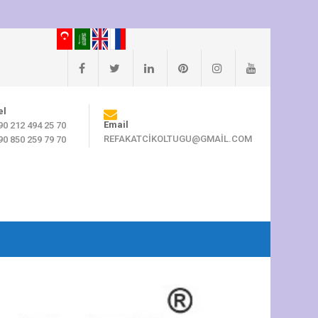
el
Email
90 212 494 25 70
REFAKATCIKOLTUGU@GMAIL.COM
90 850 259 79 70