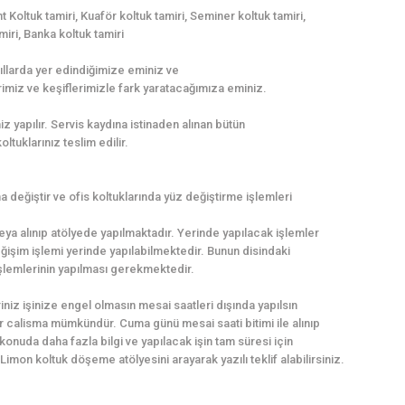
 Koltuk tamiri, Kuaför koltuk tamiri, Seminer koltuk tamiri,
miri, Banka koltuk tamiri
kıllarda yer edindiğimize eminiz ve
imiz ve keşiflerimizle fark yaratacağımıza eminiz.
yapılır. Servis kaydına istinaden alınan bütün
ltuklarınız teslim edilir.
değiştir ve ofis koltuklarında yüz değiştirme işlemleri
eya alınıp atölyede yapılmaktadır. Yerinde yapılacak işlemler
ğişim işlemi yerinde yapılabilmektedir. Bunun disindaki
 işlemlerinin yapılması gerekmektedir.
iniz işinize engel olmasın mesai saatleri dışında yapılsın
ir calisma mümkündür. Cuma günü mesai saati bitimi ile alınıp
konuda daha fazla bilgi ve yapılacak işin tam süresi için
imon koltuk döşeme atölyesini arayarak yazılı teklif alabilirsiniz.