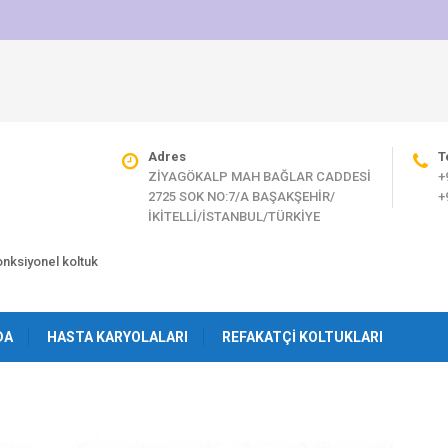
Adres
T
ZİYAGÖKALP MAH BAĞLAR CADDESİ
+
2725 SOK NO:7/A BAŞAKŞEHİR/
+
İKİTELLİ/İSTANBUL/TÜRKİYE
fonksiyonel koltuk
DA
HASTA KARYOLALARI
REFAKATÇI KOLTUKLARI