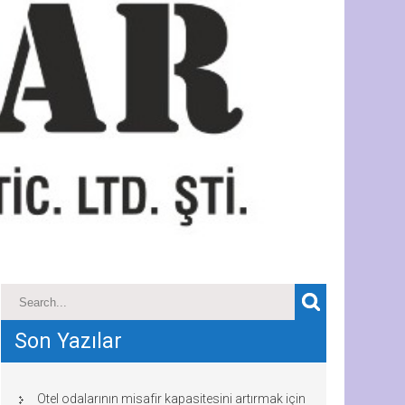
Son Yazılar
Otel odalarının misafir kapasitesini artırmak için