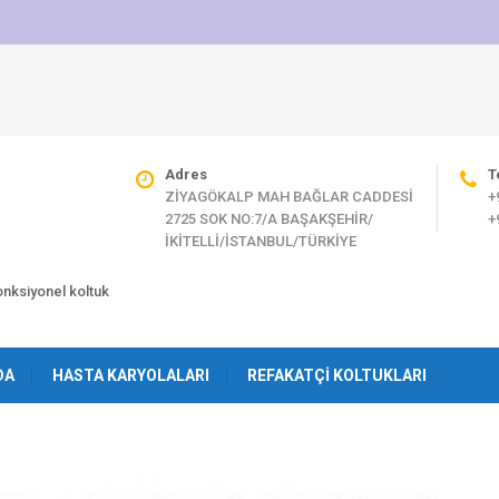
Adres
T
ZİYAGÖKALP MAH BAĞLAR CADDESİ
+
2725 SOK NO:7/A BAŞAKŞEHİR/
+
İKİTELLİ/İSTANBUL/TÜRKİYE
fonksiyonel koltuk
DA
HASTA KARYOLALARI
REFAKATÇI KOLTUKLARI