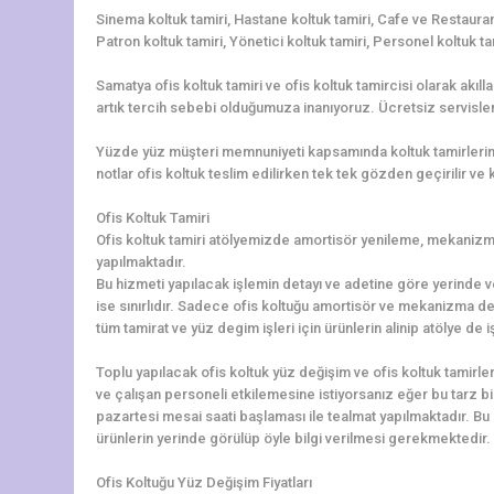
Sinema koltuk tamiri, Hastane koltuk tamiri, Cafe ve Restaurant
Patron koltuk tamiri, Yönetici koltuk tamiri, Personel koltuk ta
Samatya ofis koltuk tamiri ve ofis koltuk tamircisi olarak akıl
artık tercih sebebi olduğumuza inanıyoruz. Ücretsiz servisler
Yüzde yüz müşteri memnuniyeti kapsamında koltuk tamirleriniz 
notlar ofis koltuk teslim edilirken tek tek gözden geçirilir ve ko
Ofis Koltuk Tamiri
Ofis koltuk tamiri atölyemizde amortisör yenileme, mekanizma 
yapılmaktadır.
Bu hizmeti yapılacak işlemin detayı ve adetine göre yerinde v
ise sınırlıdır. Sadece ofis koltuğu amortisör ve mekanizma de
tüm tamirat ve yüz degim işleri için ürünlerin alinip atölye de
Toplu yapılacak ofis koltuk yüz değişim ve ofis koltuk tamirler
ve çalışan personeli etkilemesine istiyorsanız eğer bu tarz b
pazartesi mesai saati başlaması ile tealmat yapılmaktadır. Bu 
ürünlerin yerinde görülüp öyle bilgi verilmesi gerekmektedir. L
Ofis Koltuğu Yüz Değişim Fiyatları