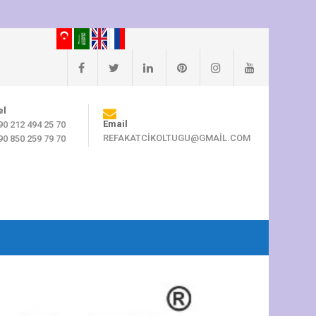
el
Email
90 212 494 25 70
REFAKATCIKOLTUGU@GMAIL.COM
90 850 259 79 70