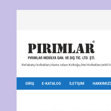
Refakatçi koltukları,Hasta odası Koltoğu,Otel Koltukları,tekli 
GIRIŞ
E-KATALOG
İLETIŞIM
HAKKIMIZ