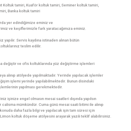
 Koltuk tamiri, Kuaför koltuk tamiri, Seminer koltuk tamiri,
miri, Banka koltuk tamiri
larda yer edindiğimize eminiz ve
imiz ve keşiflerimizle fark yaratacağımıza eminiz.
yapılır. Servis kaydına istinaden alınan bütün
ltuklarınız teslim edilir.
değiştir ve ofis koltuklarında yüz değiştirme işlemleri
eya alınıp atölyede yapılmaktadır. Yerinde yapılacak işlemler
ğişim işlemi yerinde yapılabilmektedir. Bunun disindaki
 işlemlerinin yapılması gerekmektedir.
iniz işinize engel olmasın mesai saatleri dışında yapılsın
ir calisma mümkündür. Cuma günü mesai saati bitimi ile alınıp
konuda daha fazla bilgi ve yapılacak işin tam süresi için
imon koltuk döşeme atölyesini arayarak yazılı teklif alabilirsiniz.