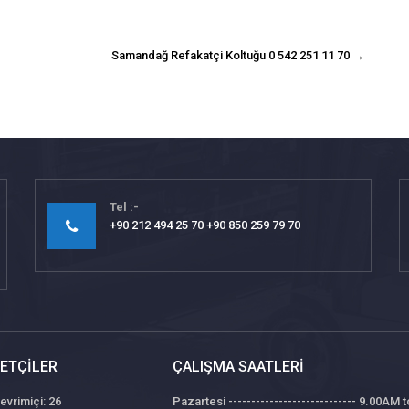
Samandağ Refakatçi Koltuğu 0 542 251 11 70
→
Tel
+90 212 494 25 70 +90 850 259 79 70
ETÇILER
ÇALIŞMA SAATLERI
evrimiçi: 26
Pazartesi ---------------------------- 9.00AM