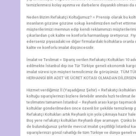
temizlenmesi kolay aşınma ve darbelere dayanıklı olması da di
Neden Bizim Refakatçi Koltuğumuz? = Prensip olarak bu koltu
insanların gözüne gözüne sokup kendimizden nefret ettirmek
müşterilerimizi memnun edip kendi reklamımızı müşterilerim
çıkarlardan çok kalite ve konforla harmanlayıp üretiyoruz. Fiy
ederseniz piyasadaki ve diğer firmalardaki koltuklara oranla
kalite ve konforlu imalat düşüncesidir.
İmalat ve Teslimat = Sipariş verilen Refakatçi Koltukları 10 ad
edilmekte İstanbul dışı ise Tür Türkiye geneli ekonomik kargol
imalat süresi için müşteri temsilcimiz ile görüşünüz. TÜ
HERHANGİ BİR ADET VE ÜCRET KOTASI OLMADAN DİLERSENİ
Hizmet verdiğimiz İl (Yaşadığınız Şehir) = Refakatçi koltukla
koltuğu siparişlerinizi bizlere iletebilir anında hızlı teslimat il
teslimatını tamamen İstanbul – Reyhanlı arası kargo taşımacılı
koltuklar gönderilmeden önce özenli bir şekilde temizlenip pa
Refakatçi Koltukları artık Reyhanlı için yola çıkmaya hazır hale 
Boş yere refakatçi koltukları Reyhanlı diye aramayın. Çünkü
de bulunduğunuz şehirde mevcut imalat çeşitliliği İstanbul k
siparişlerinizi gönül rahatlığı ile tüm Türkiye ve dünya geneli ve