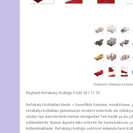
Reyhanlı refakatçi koltukl
Reyhanlı Refakatçi Koltuğu 0 542 251 11 70
Refakatçi Koltukları Nedir = Genellikle hastane, misafirhane, yu
refakatçi koltukları günümüzün modern evlerinde de oldukça r
stüdyo tipi dairelerdeki mekan darlığından Tek kişilik ya da çif
edilmektedir. Bunun dışında lüks evlerde de hasta bakıcısı, ço
kullanılmaktadır. Refakatçi koltuğu sektörel anlamda hem kolt