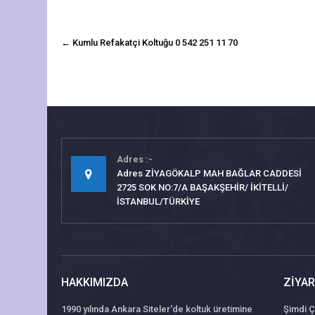
navigasyon
←
Kumlu Refakatçi Koltuğu 0 542 251 11 70
gönderisi
Adres
Adres ZİYAGÖKALP MAH BAĞLAR CADDESİ
2725 SOK NO:7/A BAŞAKŞEHİR/ İKİTELLİ/
İSTANBUL/TÜRKİYE
HAKKIMIZDA
ZIYAR
1990 yılında Ankara Siteler'de koltuk üretimine
Şimdi Ç