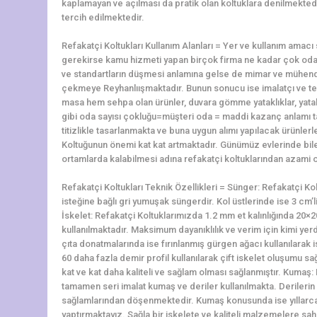
kaplamayan ve açılması da pratik olan koltuklara denilmektedir
tercih edilmektedir.
Refakatçi Koltukları Kullanım Alanları = Yer ve kullanım amac
gerekirse kamu hizmeti yapan birçok firma ne kadar çok oda 
ve standartların düşmesi anlamına gelse de mimar ve mühendi
çekmeye Reyhanlıışmaktadır. Bunun sonucu ise imalatçı ve te
masa hem sehpa olan ürünler, duvara gömme yataklıklar, yatak 
gibi oda sayısı çokluğu=müşteri oda = maddi kazanç anlamı ta
titizlikle tasarlanmakta ve buna uygun alımı yapılacak ürünlerl
Koltuğunun önemi kat kat artmaktadır. Günümüz evlerinde bile
ortamlarda kalabilmesi adına refakatçi koltuklarından azami 
Refakatçi Koltukları Teknik Özellikleri = Sünger: Refakatçi Ko
isteğine bağlı gri yumuşak süngerdir. Kol üstlerinde ise 3 cm’
İskelet: Refakatçi Koltuklarımızda 1.2 mm et kalınlığında 2
kullanılmaktadır. Maksimum dayanıklılık ve verim için kimi yerd
çıta donatmalarında ise fırınlanmış gürgen ağacı kullanılarak i
60 daha fazla demir profil kullanılarak çift iskelet oluşumu
kat ve kat daha kaliteli ve sağlam olması sağlanmıştır. Kumaş
tamamen seri imalat kumaş ve deriler kullanılmakta. Derilerin a
sağlamlarından döşenmektedir. Kumaş konusunda ise yıllarca
yaptırmaktayız. Sağla bir iskelete ve kaliteli malzemelere sa