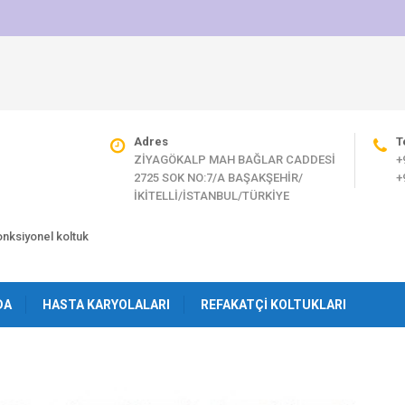
Adres
T
ZİYAGÖKALP MAH BAĞLAR CADDESİ
+
2725 SOK NO:7/A BAŞAKŞEHİR/
+
İKİTELLİ/İSTANBUL/TÜRKİYE
fonksiyonel koltuk
DA
HASTA KARYOLALARI
REFAKATÇI KOLTUKLARI