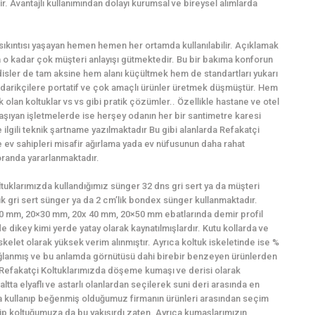
. Avantajlı kullanımından dolayı kurumsal ve bireysel alımlarda
ı sıkıntısı yaşayan hemen hemen her ortamda kullanılabilir. Açıklamak
o kadar çok müşteri anlayışı gütmektedir. Bu bir bakıma konforun
sler de tam aksine hem alanı küçültmek hem de standartları yukarı
darikçilere portatif ve çok amaçlı ürünler üretmek düşmüştür. Hem
olan koltuklar vs vs gibi pratik çözümler.. Özellikle hastane ve otel
şıyan işletmelerde ise herşey odanın her bir santimetre karesi
e ilgili teknik şartname yazılmaktadır Bu gibi alanlarda Refakatçi
 ev sahipleri misafir ağırlama yada ev nüfusunun daha rahat
oranda yararlanmaktadır.
ltuklarımızda kullandığımız sünger 32 dns gri sert ya da müşteri
lik gri sert sünger ya da 2 cm’lik bondex sünger kullanmaktadır.
0×20 mm, 20×30 mm, 20x 40 mm, 20×50 mm ebatlarında demir profil
e dikey kimi yerde yatay olarak kaynatılmışlardır. Kutu kollarda ve
skelet olarak yüksek verim alınmıştır. Ayrıca koltuk iskeletinde ise %
 sağlanmış ve bu anlamda görnütüsü dahi birebir benzeyen ürünlerden
: Refakatçi Koltuklarımızda döşeme kumaşı ve derisi olarak
ltta elyaflı ve astarlı olanlardan seçilerek suni deri arasında en
 kullanıp beğenmiş olduğumuz firmanın ürünleri arasından seçim
hip koltuğumuza da bu yakışırdı zaten. Ayrıca kumaşlarımızın