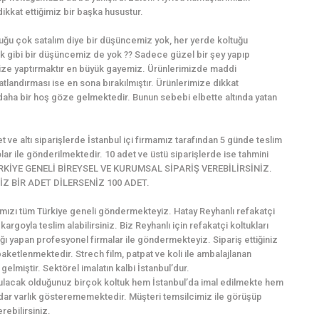
kkat ettiğimiz bir başka husustur.
ğu çok satalım diye bir düşüncemiz yok, her yerde koltuğu
 gibi bir düşüncemiz de yok ?? Sadece güzel bir şey yapıp
ize yaptırmaktır en büyük gayemiz. Ürünlerimizde maddi
atlandırması ise en sona bırakılmıştır. Ürünlerimize dikkat
 daha bir hoş göze gelmektedir. Bunun sebebi elbette altında yatan
et ve altı siparişlerde İstanbul içi firmamız tarafından 5 günde teslim
ar ile gönderilmektedir. 10 adet ve üstü siparişlerde ise tahmini
M TÜRKİYE GENELİ BİREYSEL VE KURUMSAL SİPARİŞ VEREBİLİRSİNİZ.
Z BİR ADET DİLERSENİZ 100 ADET.
rımızı tüm Türkiye geneli göndermekteyiz. Hatay Reyhanlı refakatçi
e kargoyla teslim alabilirsiniz. Biz Reyhanlı için refakatçi koltukları
ğı yapan profesyonel firmalar ile göndermekteyiz. Sipariş ettiğiniz
ketlenmektedir. Strech film, patpat ve koli ile ambalajlanan
gelmiştir. Sektörel imalatın kalbi İstanbul’dur.
 bulacak olduğunuz birçok koltuk hem İstanbul’da imal edilmekte hem
adar varlık gösterememektedir. Müşteri temsilcimiz ile görüşüp
rebilirsiniz.