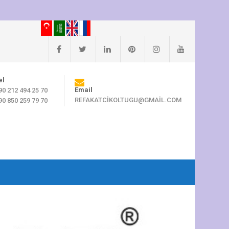
el
Email
90 212 494 25 70
REFAKATCIKOLTUGU@GMAIL.COM
90 850 259 79 70