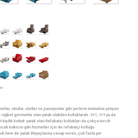
arı
rtlar, okullar, oteller ve pansiyonlar gibi yerlerin imdadına yetişen
ağbet görmekte olan yatak olabilen koltuklardır. 2+1, 1+1 ya da
t kişilik koltuk-yatak olan Refakatçi koltukları da çokça tercih
cuk bakıcısı gibi hizmetler için de refakatçi koltuğu
uk hem de yatak ihtiyaçlarına cevap veren, çok fazla yer