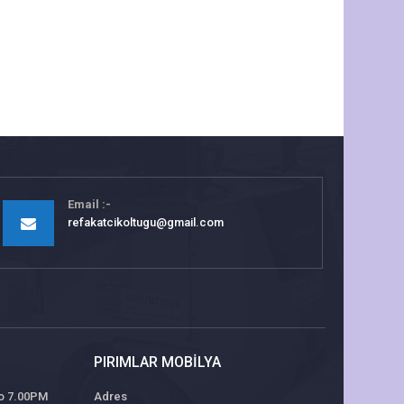
Email
refakatcikoltugu@gmail.com
PIRIMLAR MOBILYA
 to 7.00PM
Adres