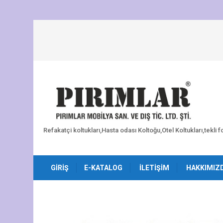
Refakatçi koltukları,Hasta odası Koltoğu,Otel Koltukları,tekli 
GIRIŞ
E-KATALOG
İLETIŞIM
HAKKIMIZ