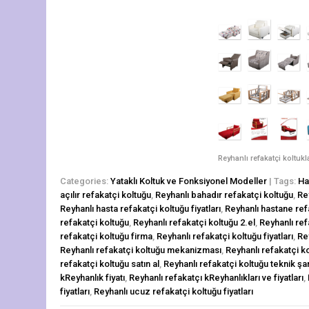
Reyhanlı refakatçi koltukl
Categories:
Yataklı Koltuk ve Fonksiyonel Modeller
| Tags:
Ha
açılır refakatçi koltuğu
,
Reyhanlı bahadır refakatçi koltuğu
,
Re
Reyhanlı hasta refakatçi koltuğu fiyatları
,
Reyhanlı hastane ref
refakatçi koltuğu
,
Reyhanlı refakatçi koltuğu 2.el
,
Reyhanlı re
refakatçi koltuğu firma
,
Reyhanlı refakatçi koltuğu fiyatları
,
Rey
Reyhanlı refakatçi koltuğu mekanizması
,
Reyhanlı refakatçi kol
refakatçi koltuğu satın al
,
Reyhanlı refakatçi koltuğu teknik ş
kReyhanlık fiyatı
,
Reyhanlı refakatçı kReyhanlıkları ve fiyatları
,
fiyatları
,
Reyhanlı ucuz refakatçi koltuğu fiyatları