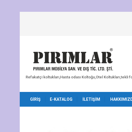
Refakatçi koltukları,Hasta odası Koltoğu,Otel Koltukları,tekli 
GIRIŞ
E-KATALOG
İLETIŞIM
HAKKIMIZ