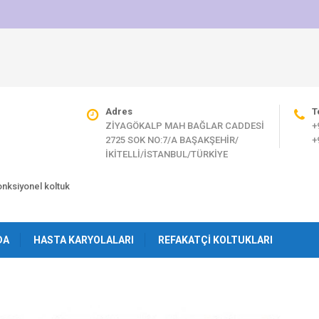
Adres
T
ZİYAGÖKALP MAH BAĞLAR CADDESİ
+
2725 SOK NO:7/A BAŞAKŞEHİR/
+
İKİTELLİ/İSTANBUL/TÜRKİYE
fonksiyonel koltuk
DA
HASTA KARYOLALARI
REFAKATÇI KOLTUKLARI