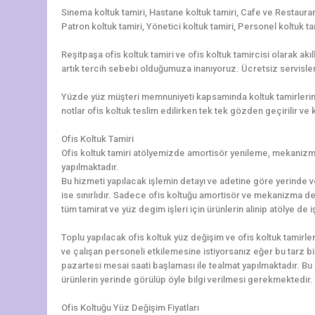
Sinema koltuk tamiri, Hastane koltuk tamiri, Cafe ve Restaurant
Patron koltuk tamiri, Yönetici koltuk tamiri, Personel koltuk ta
Reşitpaşa ofis koltuk tamiri ve ofis koltuk tamircisi olarak ak
artık tercih sebebi olduğumuza inanıyoruz. Ücretsiz servisler
Yüzde yüz müşteri memnuniyeti kapsamında koltuk tamirleriniz 
notlar ofis koltuk teslim edilirken tek tek gözden geçirilir ve ko
Ofis Koltuk Tamiri
Ofis koltuk tamiri atölyemizde amortisör yenileme, mekanizma 
yapılmaktadır.
Bu hizmeti yapılacak işlemin detayı ve adetine göre yerinde v
ise sınırlıdır. Sadece ofis koltuğu amortisör ve mekanizma de
tüm tamirat ve yüz degim işleri için ürünlerin alinip atölye de
Toplu yapılacak ofis koltuk yüz değişim ve ofis koltuk tamirler
ve çalışan personeli etkilemesine istiyorsanız eğer bu tarz b
pazartesi mesai saati başlaması ile tealmat yapılmaktadır. Bu 
ürünlerin yerinde görülüp öyle bilgi verilmesi gerekmektedir. L
Ofis Koltuğu Yüz Değişim Fiyatları