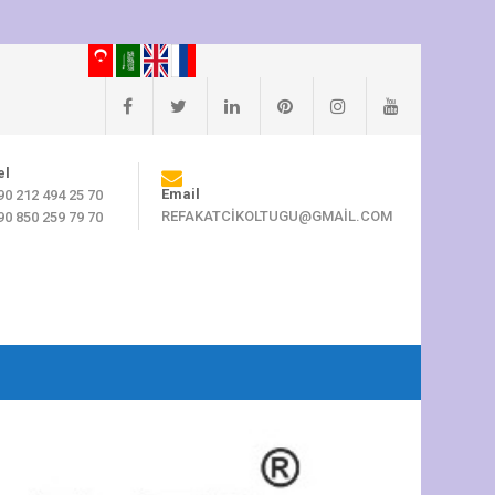
el
Email
90 212 494 25 70
REFAKATCIKOLTUGU@GMAIL.COM
90 850 259 79 70