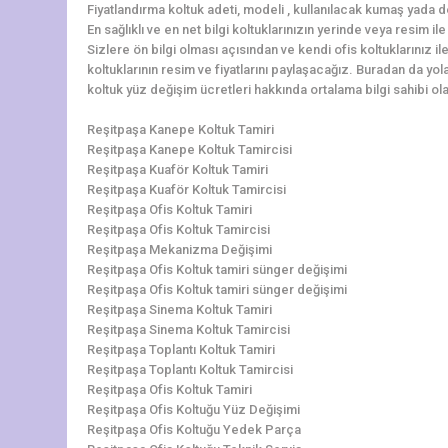
Fiyatlandırma koltuk adeti, modeli , kullanılacak kumaş yada d
En sağlıklı ve en net bilgi koltuklarınızın yerinde veya resim i
Sizlere ön bilgi olması açısından ve kendi ofis koltuklarınız i
koltuklarının resim ve fiyatlarını paylaşacağız. Buradan da yola
koltuk yüz değişim ücretleri hakkında ortalama bilgi sahibi olab
Reşitpaşa Kanepe Koltuk Tamiri
Reşitpaşa Kanepe Koltuk Tamircisi
Reşitpaşa Kuaför Koltuk Tamiri
Reşitpaşa Kuaför Koltuk Tamircisi
Reşitpaşa Ofis Koltuk Tamiri
Reşitpaşa Ofis Koltuk Tamircisi
Reşitpaşa Mekanizma Değişimi
Reşitpaşa Ofis Koltuk tamiri sünger değişimi
Reşitpaşa Ofis Koltuk tamiri sünger değişimi
Reşitpaşa Sinema Koltuk Tamiri
Reşitpaşa Sinema Koltuk Tamircisi
Reşitpaşa Toplantı Koltuk Tamiri
Reşitpaşa Toplantı Koltuk Tamircisi
Reşitpaşa Ofis Koltuk Tamiri
Reşitpaşa Ofis Koltuğu Yüz Değişimi
Reşitpaşa Ofis Koltuğu Yedek Parça