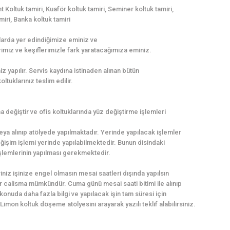
 Koltuk tamiri, Kuaför koltuk tamiri, Seminer koltuk tamiri,
miri, Banka koltuk tamiri
ıllarda yer edindiğimize eminiz ve
imiz ve keşiflerimizle fark yaratacağımıza eminiz.
yapılır. Servis kaydına istinaden alınan bütün
ltuklarınız teslim edilir.
değiştir ve ofis koltuklarında yüz değiştirme işlemleri
eya alınıp atölyede yapılmaktadır. Yerinde yapılacak işlemler
ğişim işlemi yerinde yapılabilmektedir. Bunun disindaki
 işlemlerinin yapılması gerekmektedir.
iniz işinize engel olmasın mesai saatleri dışında yapılsın
ir calisma mümkündür. Cuma günü mesai saati bitimi ile alınıp
konuda daha fazla bilgi ve yapılacak işin tam süresi için
imon koltuk döşeme atölyesini arayarak yazılı teklif alabilirsiniz.