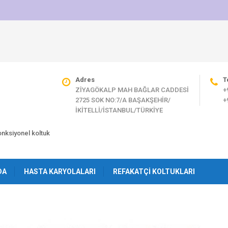
Adres
T
ZİYAGÖKALP MAH BAĞLAR CADDESİ
+
2725 SOK NO:7/A BAŞAKŞEHİR/
+
İKİTELLİ/İSTANBUL/TÜRKİYE
fonksiyonel koltuk
DA
HASTA KARYOLALARI
REFAKATÇI KOLTUKLARI