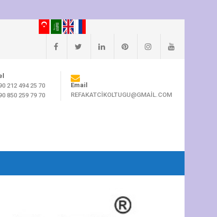
el
Email
90 212 494 25 70
REFAKATCIKOLTUGU@GMAIL.COM
90 850 259 79 70