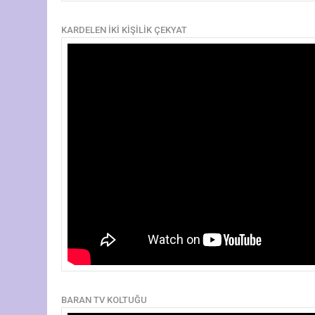
KARDELEN İKİ KİŞİLİK ÇEKYAT
BARAN TV KOLTUĞU