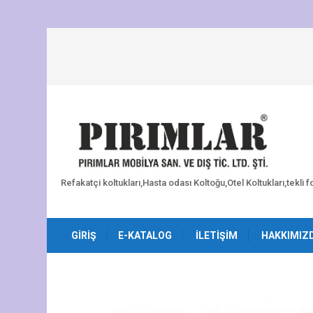
Refakatçi koltukları,Hasta odası Koltoğu,Otel Koltukları,tekli 
GIRIŞ
E-KATALOG
İLETIŞIM
HAKKIMIZ