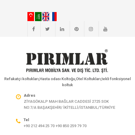
Refakatçi koltukları,Hasta odası Koltoğu,Otel Koltukları,tekli fonksiyonel
koltuk
Adres
ZİYAGÖKALP MAH BAĞLAR CADDESİ 2725 SOK
NO:7/A BAŞAKŞEHİR/ İKİTELLİ/İSTANBUL/TÜRKİYE
Tel
+90 212 494 25 70 +90 850 259 79 70