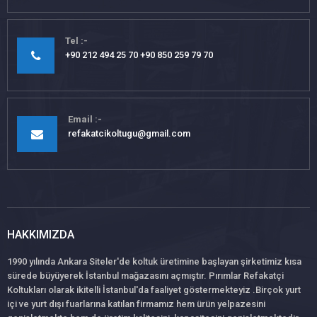
Tel
+90 212 494 25 70 +90 850 259 79 70
Email
refakatcikoltugu@gmail.com
HAKKIMIZDA
1990 yılında Ankara Siteler'de koltuk üretimine başlayan şirketimiz kısa
sürede büyüyerek İstanbul mağazasını açmıştır. Pırımlar Refakatçi
Koltukları olarak ikitelli İstanbul'da faaliyet göstermekteyiz .Birçok yurt
içi ve yurt dışı fuarlarına katılan firmamız hem ürün yelpazesini