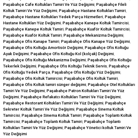
Paşabahçe Cafe Koltukları Tamiri Ve Yüz Değişimi
,
Paşabahçe Fileli
Koltuk Tamiri Ve Yüz Değişimi
,
Paşabahçe Hastane Koltukları Tamiri
,
Paşabahçe Hastane Koltukları Yedek Parça Hizmetleri
,
Paşabahçe
Hastane Koltukları Yüz Değişimi
,
Paşabahçe Kanepe Koltuk Tamircisi
,
Paşabahçe Kanepe Koltuk Tamiri
,
Paşabahçe Kuaför Koltuk Tamircisi
,
Paşabahçe Kuaför Koltuk Tamiri
,
Paşabahçe Mekanizma Değişimi
,
Paşabahçe Ofis Kanape Tamiri
,
Paşabahçe Ofis Kanape Yüz Değişimi
,
Paşabahçe Ofis Koltuğu Amortisör Değişimi
,
Paşabahçe Ofis Koltuğu
Ayak Değişimi
,
Paşabahçe Ofis Koltuğu Kol (kolçak) Değişimi
,
Paşabahçe Ofis Koltuğu Mekanizma Değişimi
,
Paşabahçe Ofis Koltuğu
Tekerlek Değişimi
,
Paşabahçe Ofis Koltuğu Teknik Servis
,
Paşabahçe
Ofis Koltuğu Yedek Parça
,
Paşabahçe Ofis Koltuğu Yüz Değişimi
,
Paşabahçe Ofis Koltuk Tamircisi
,
Paşabahçe Ofis Koltuk Tamiri
,
Paşabahçe Ofis Koltuk tamiri sünger değişimi
,
Paşabahçe Otel Koltukları
Tamiri Ve Yüz Değişimi
,
Paşabahçe Patron Koltukları Tamiri Ve Yüz
Değişimi
,
Paşabahçe Refakatcı Koltukları Tamiri Ve Yüz Değişimi
,
Paşabahçe Restorant Koltukları Tamiri Ve Yüz Değişimi
,
Paşabahçe
Sekreter Koltuk Tamiri Ve Yüz Değişimi
,
Paşabahçe Sinema Koltuk
Tamircisi
,
Paşabahçe Sinema Koltuk Tamiri
,
Paşabahçe Toplantı Koltuk
Tamircisi
,
Paşabahçe Toplantı Koltuk Tamiri
,
Paşabahçe Toplantı
Koltukları Tamiri Ve Yüz Değişimi
,
Paşabahçe Yönetici koltuk Tamiri Ve
Yüz Değişimi