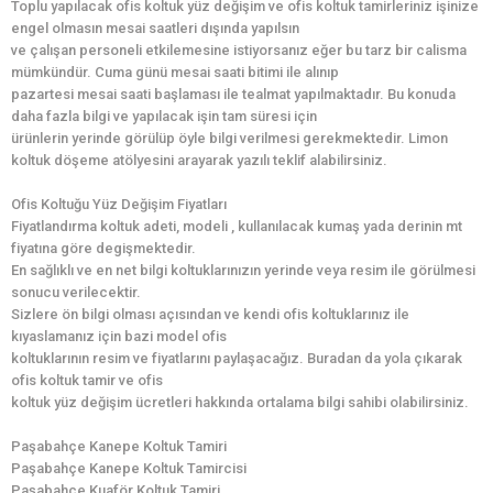
Toplu yapılacak ofis koltuk yüz değişim ve ofis koltuk tamirleriniz işinize
engel olmasın mesai saatleri dışında yapılsın
ve çalışan personeli etkilemesine istiyorsanız eğer bu tarz bir calisma
mümkündür. Cuma günü mesai saati bitimi ile alınıp
pazartesi mesai saati başlaması ile tealmat yapılmaktadır. Bu konuda
daha fazla bilgi ve yapılacak işin tam süresi için
ürünlerin yerinde görülüp öyle bilgi verilmesi gerekmektedir. Limon
koltuk döşeme atölyesini arayarak yazılı teklif alabilirsiniz.
Ofis Koltuğu Yüz Değişim Fiyatları
Fiyatlandırma koltuk adeti, modeli , kullanılacak kumaş yada derinin mt
fiyatına göre degişmektedir.
En sağlıklı ve en net bilgi koltuklarınızın yerinde veya resim ile görülmesi
sonucu verilecektir.
Sizlere ön bilgi olması açısından ve kendi ofis koltuklarınız ile
kıyaslamanız için bazi model ofis
koltuklarının resim ve fiyatlarını paylaşacağız. Buradan da yola çıkarak
ofis koltuk tamir ve ofis
koltuk yüz değişim ücretleri hakkında ortalama bilgi sahibi olabilirsiniz.
Paşabahçe Kanepe Koltuk Tamiri
Paşabahçe Kanepe Koltuk Tamircisi
Paşabahçe Kuaför Koltuk Tamiri