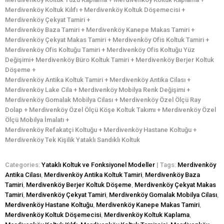
Merdivenköy Koltuk Kılıfı + Merdivenköy Koltuk Döşemecisi +
Merdivenköy Çekyat Tamiri +
Merdivenköy Baza Tamiri + Merdivenköy Kanepe Makas Tamiri +
Merdivenköy Çekyat Makas Tamiri + Merdivenköy Ofis Koltuk Tamiri +
Merdivenköy Ofis Koltuğu Tamiri + Merdivenköy Ofis Koltuğu Yüz
Değişimi+ Merdivenköy Büro Koltuk Tamiri + Merdivenköy Berjer Koltuk
Döşeme +
Merdivenköy Antika Koltuk Tamiri + Merdivenköy Antika Cilası +
Merdivenköy Lake Cila + Merdivenköy Mobilya Renk Değişimi +
Merdivenköy Gomalak Mobilya Cilası + Merdivenköy Özel Ölçü Ray
Dolap + Merdivenköy Özel Ölçü Köşe Koltuk Takımı + Merdivenköy Özel
Ölçü Mobilya İmalatı +
Merdivenköy Refakatçi Koltuğu + Merdivenköy Hastane Koltuğu +
Merdivenköy Tek Kişilik Yataklı Sandıklı Koltuk
Categories:
Yataklı Koltuk ve Fonksiyonel Modeller
| Tags:
Merdivenköy
Antika Cilası
,
Merdivenköy Antika Koltuk Tamiri
,
Merdivenköy Baza
Tamiri
,
Merdivenköy Berjer Koltuk Döşeme
,
Merdivenköy Çekyat Makas
Tamiri
,
Merdivenköy Çekyat Tamiri
,
Merdivenköy Gomalak Mobilya Cilası
,
Merdivenköy Hastane Koltuğu
,
Merdivenköy Kanepe Makas Tamiri
,
Merdivenköy Koltuk Döşemecisi
,
Merdivenköy Koltuk Kaplama
,