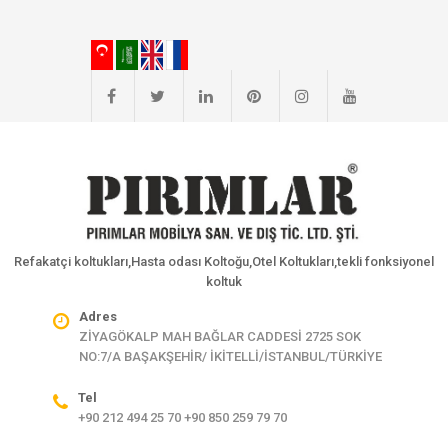
Refakatçi koltukları,Hasta odası Koltoğu,Otel Koltukları,tekli fonksiyonel
koltuk
Adres
ZİYAGÖKALP MAH BAĞLAR CADDESİ 2725 SOK
NO:7/A BAŞAKŞEHİR/ İKİTELLİ/İSTANBUL/TÜRKİYE
Tel
+90 212 494 25 70 +90 850 259 79 70