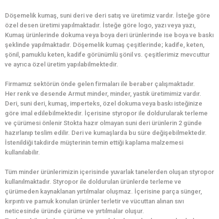
Döşemelik kumaş, suni deri ve deri satış ve üretimiz vardır. İsteğe göre
özel desen üretimi yapılmaktadır. İsteğe göre logo, yazı veya yazı,
Kumaş ürünlerinde dokuma veya boya deri ürünlerinde ise boya ve baskı
şeklinde yapılmaktadır. Döşemelik kumaş çeşitlerinde; kadife, keten,
şönil, pamuklu keten, kadife görünümlü şönil vs. çeşitlerimiz mevcuttur
ve ayrıca özel üretim yapılabilmektedir.
Firmamız sektörün önde gelen firmaları ile beraber çalışmaktadır.
Her renk ve desende Armut minder, minder, yastık üretimimiz vardır.
Deri, suni deri, kumaş, imperteks, özel dokuma veya baskı isteğinize
göre imal edilebilmektedir. İçerisine styropor ile doldurularak terleme
ve çürümesi önlenir Stokta hazır olmayan suni deri ürünlerin 2 günde
hazırlanıp teslim edilir. Deri ve kumaşlarda bu süre değişebilmektedir.
İstenildiği takdirde müşterinin temin ettiği kaplama malzemesi
kullanılabilir.
Tüm minder ürünlerimizin içerisinde yuvarlak tanelerden oluşan styropor
kullanılmaktadır. Styropor ile doldurulan ürünlerde terleme ve
çürümeden kaynaklanan yırtılmalar oluşmaz. İçerisine parça sünger,
kırpıntı ve pamuk konulan ürünler terletir ve vücuttan alınan sıvı
neticesinde üründe çürüme ve yırtılmalar oluşur.