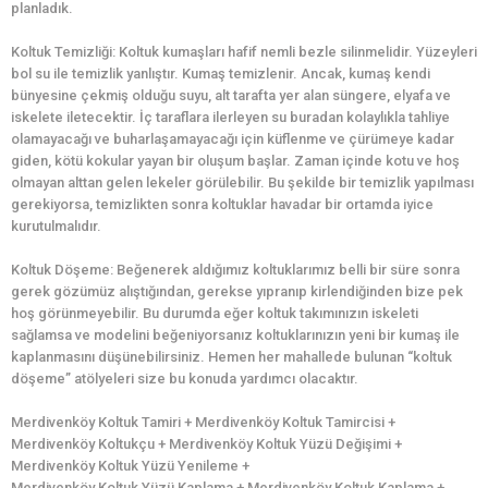
planladık.
Koltuk Temizliği: Koltuk kumaşları hafif nemli bezle silinmelidir. Yüzeyleri
bol su ile temizlik yanlıştır. Kumaş temizlenir. Ancak, kumaş kendi
bünyesine çekmiş olduğu suyu, alt tarafta yer alan süngere, elyafa ve
iskelete iletecektir. İç taraflara ilerleyen su buradan kolaylıkla tahliye
olamayacağı ve buharlaşamayacağı için küflenme ve çürümeye kadar
giden, kötü kokular yayan bir oluşum başlar. Zaman içinde kotu ve hoş
olmayan alttan gelen lekeler görülebilir. Bu şekilde bir temizlik yapılması
gerekiyorsa, temizlikten sonra koltuklar havadar bir ortamda iyice
kurutulmalıdır.
Koltuk Döşeme: Beğenerek aldığımız koltuklarımız belli bir süre sonra
gerek gözümüz alıştığından, gerekse yıpranıp kirlendiğinden bize pek
hoş görünmeyebilir. Bu durumda eğer koltuk takımınızın iskeleti
sağlamsa ve modelini beğeniyorsanız koltuklarınızın yeni bir kumaş ile
kaplanmasını düşünebilirsiniz. Hemen her mahallede bulunan “koltuk
döşeme” atölyeleri size bu konuda yardımcı olacaktır.
Merdivenköy Koltuk Tamiri + Merdivenköy Koltuk Tamircisi +
Merdivenköy Koltukçu + Merdivenköy Koltuk Yüzü Değişimi +
Merdivenköy Koltuk Yüzü Yenileme +
Merdivenköy Koltuk Yüzü Kaplama + Merdivenköy Koltuk Kaplama +