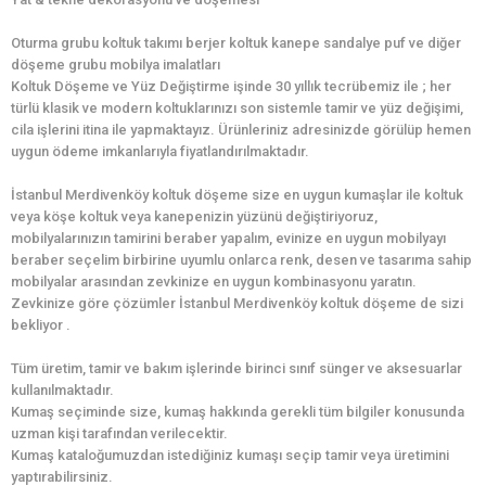
Oturma grubu koltuk takımı berjer koltuk kanepe sandalye puf ve diğer
döşeme grubu mobilya imalatları
Koltuk Döşeme ve Yüz Değiştirme işinde 30 yıllık tecrübemiz ile ; her
türlü klasik ve modern koltuklarınızı son sistemle tamir ve yüz değişimi,
cila işlerini itina ile yapmaktayız. Ürünleriniz adresinizde görülüp hemen
uygun ödeme imkanlarıyla fiyatlandırılmaktadır.
İstanbul Merdivenköy koltuk döşeme size en uygun kumaşlar ile koltuk
veya köşe koltuk veya kanepenizin yüzünü değiştiriyoruz,
mobilyalarınızın tamirini beraber yapalım, evinize en uygun mobilyayı
beraber seçelim birbirine uyumlu onlarca renk, desen ve tasarıma sahip
mobilyalar arasından zevkinize en uygun kombinasyonu yaratın.
Zevkinize göre çözümler İstanbul Merdivenköy koltuk döşeme de sizi
bekliyor .
Tüm üretim, tamir ve bakım işlerinde birinci sınıf sünger ve aksesuarlar
kullanılmaktadır.
Kumaş seçiminde size, kumaş hakkında gerekli tüm bilgiler konusunda
uzman kişi tarafından verilecektir.
Kumaş kataloğumuzdan istediğiniz kumaşı seçip tamir veya üretimini
yaptırabilirsiniz.