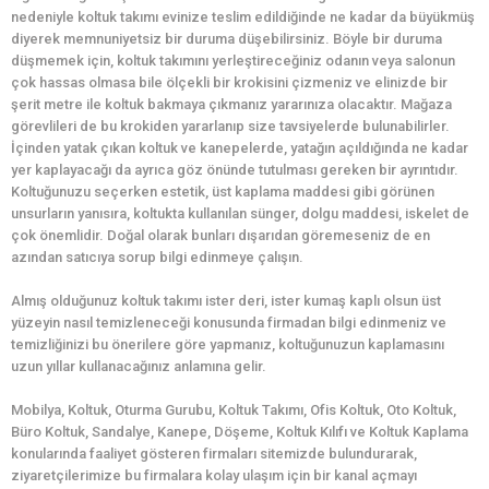
nedeniyle koltuk takımı evinize teslim edildiğinde ne kadar da büyükmüş
diyerek memnuniyetsiz bir duruma düşebilirsiniz. Böyle bir duruma
düşmemek için, koltuk takımını yerleştireceğiniz odanın veya salonun
çok hassas olmasa bile ölçekli bir krokisini çizmeniz ve elinizde bir
şerit metre ile koltuk bakmaya çıkmanız yararınıza olacaktır. Mağaza
görevlileri de bu krokiden yararlanıp size tavsiyelerde bulunabilirler.
İçinden yatak çıkan koltuk ve kanepelerde, yatağın açıldığında ne kadar
yer kaplayacağı da ayrıca göz önünde tutulması gereken bir ayrıntıdır.
Koltuğunuzu seçerken estetik, üst kaplama maddesi gibi görünen
unsurların yanısıra, koltukta kullanılan sünger, dolgu maddesi, iskelet de
çok önemlidir. Doğal olarak bunları dışarıdan göremeseniz de en
azından satıcıya sorup bilgi edinmeye çalışın.
Almış olduğunuz koltuk takımı ister deri, ister kumaş kaplı olsun üst
yüzeyin nasıl temizleneceği konusunda firmadan bilgi edinmeniz ve
temizliğinizi bu önerilere göre yapmanız, koltuğunuzun kaplamasını
uzun yıllar kullanacağınız anlamına gelir.
Mobilya, Koltuk, Oturma Gurubu, Koltuk Takımı, Ofis Koltuk, Oto Koltuk,
Büro Koltuk, Sandalye, Kanepe, Döşeme, Koltuk Kılıfı ve Koltuk Kaplama
konularında faaliyet gösteren firmaları sitemizde bulundurarak,
ziyaretçilerimize bu firmalara kolay ulaşım için bir kanal açmayı