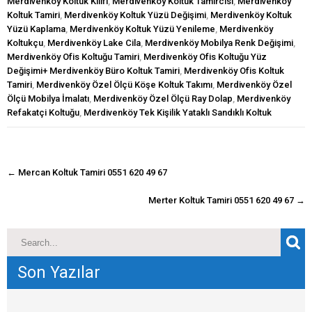
Merdivenköy Koltuk Kılıfı
,
Merdivenköy Koltuk Tamircisi
,
Merdivenköy
Koltuk Tamiri
,
Merdivenköy Koltuk Yüzü Değişimi
,
Merdivenköy Koltuk
Yüzü Kaplama
,
Merdivenköy Koltuk Yüzü Yenileme
,
Merdivenköy
Koltukçu
,
Merdivenköy Lake Cila
,
Merdivenköy Mobilya Renk Değişimi
,
Merdivenköy Ofis Koltuğu Tamiri
,
Merdivenköy Ofis Koltuğu Yüz
Değişimi+ Merdivenköy Büro Koltuk Tamiri
,
Merdivenköy Ofis Koltuk
Tamiri
,
Merdivenköy Özel Ölçü Köşe Koltuk Takımı
,
Merdivenköy Özel
Ölçü Mobilya İmalatı
,
Merdivenköy Özel Ölçü Ray Dolap
,
Merdivenköy
Refakatçi Koltuğu
,
Merdivenköy Tek Kişilik Yataklı Sandıklı Koltuk
navigasyon
←
Mercan Koltuk Tamiri 0551 620 49 67
gönderisi
Merter Koltuk Tamiri 0551 620 49 67
→
Son Yazılar