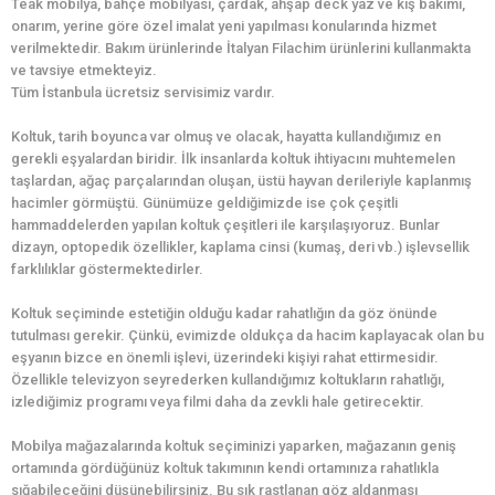
Teak mobilya, bahçe mobilyası, çardak, ahşap deck yaz ve kış bakımı,
onarım, yerine göre özel imalat yeni yapılması konularında hizmet
verilmektedir. Bakım ürünlerinde İtalyan Filachim ürünlerini kullanmakta
ve tavsiye etmekteyiz.
Tüm İstanbula ücretsiz servisimiz vardır.
Koltuk, tarih boyunca var olmuş ve olacak, hayatta kullandığımız en
gerekli eşyalardan biridir. İlk insanlarda koltuk ihtiyacını muhtemelen
taşlardan, ağaç parçalarından oluşan, üstü hayvan derileriyle kaplanmış
hacimler görmüştü. Günümüze geldiğimizde ise çok çeşitli
hammaddelerden yapılan koltuk çeşitleri ile karşılaşıyoruz. Bunlar
dizayn, optopedik özellikler, kaplama cinsi (kumaş, deri vb.) işlevsellik
farklılıklar göstermektedirler.
Koltuk seçiminde estetiğin olduğu kadar rahatlığın da göz önünde
tutulması gerekir. Çünkü, evimizde oldukça da hacim kaplayacak olan bu
eşyanın bizce en önemli işlevi, üzerindeki kişiyi rahat ettirmesidir.
Özellikle televizyon seyrederken kullandığımız koltukların rahatlığı,
izlediğimiz programı veya filmi daha da zevkli hale getirecektir.
Mobilya mağazalarında koltuk seçiminizi yaparken, mağazanın geniş
ortamında gördüğünüz koltuk takımının kendi ortamınıza rahatlıkla
sığabileceğini düşünebilirsiniz. Bu sık rastlanan göz aldanması