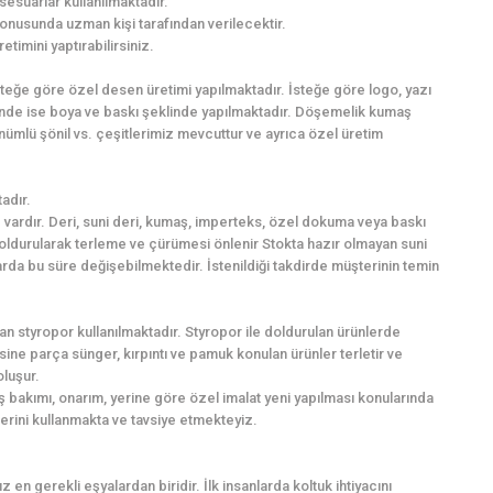
sesuarlar kullanılmaktadır.
onusunda uzman kişi tarafından verilecektir.
imini yaptırabilirsiniz.
İsteğe göre özel desen üretimi yapılmaktadır. İsteğe göre logo, yazı
inde ise boya ve baskı şeklinde yapılmaktadır. Döşemelik kumaş
nümlü şönil vs. çeşitlerimiz mevcuttur ve ayrıca özel üretim
adır.
vardır. Deri, suni deri, kumaş, imperteks, özel dokuma veya baskı
 doldurularak terleme ve çürümesi önlenir Stokta hazır olmayan suni
larda bu süre değişebilmektedir. İstenildiği takdirde müşterinin temin
n styropor kullanılmaktadır. Styropor ile doldurulan ürünlerde
ne parça sünger, kırpıntı ve pamuk konulan ürünler terletir ve
oluşur.
 bakımı, onarım, yerine göre özel imalat yeni yapılması konularında
lerini kullanmakta ve tavsiye etmekteyiz.
 en gerekli eşyalardan biridir. İlk insanlarda koltuk ihtiyacını