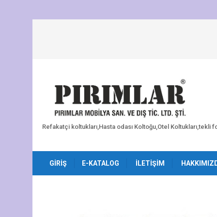
Refakatçi koltukları,Hasta odası Koltoğu,Otel Koltukları,tekli 
GIRIŞ
E-KATALOG
İLETIŞIM
HAKKIMIZ