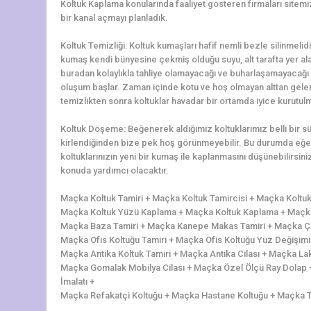
Koltuk Kaplama konularında faaliyet gösteren firmaları sitemi
bir kanal açmayı planladık.
Koltuk Temizliği: Koltuk kumaşları hafif nemli bezle silinmelidi
kumaş kendi bünyesine çekmiş olduğu suyu, alt tarafta yer alan 
buradan kolaylıkla tahliye olamayacağı ve buharlaşamayacağı 
oluşum başlar. Zaman içinde kotu ve hoş olmayan alttan gelen 
temizlikten sonra koltuklar havadar bir ortamda iyice kurutulm
Koltuk Döşeme: Beğenerek aldığımız koltuklarımız belli bir 
kirlendiğinden bize pek hoş görünmeyebilir. Bu durumda eğer
koltuklarınızın yeni bir kumaş ile kaplanmasını düşünebilirs
konuda yardımcı olacaktır.
Maçka Koltuk Tamiri + Maçka Koltuk Tamircisi + Maçka Koltu
Maçka Koltuk Yüzü Kaplama + Maçka Koltuk Kaplama + Maçka 
Maçka Baza Tamiri + Maçka Kanepe Makas Tamiri + Maçka Çek
Maçka Ofis Koltuğu Tamiri + Maçka Ofis Koltuğu Yüz Değişim
Maçka Antika Koltuk Tamiri + Maçka Antika Cilası + Maçka La
Maçka Gomalak Mobilya Cilası + Maçka Özel Ölçü Ray Dolap 
İmalatı +
Maçka Refakatçi Koltuğu + Maçka Hastane Koltuğu + Maçka Tek 