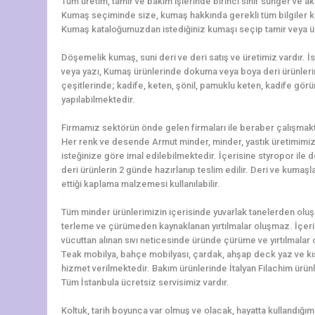
Tüm üretim, tamir ve bakım işlerinde birinci sınıf sünger ve ak
Kumaş seçiminde size, kumaş hakkında gerekli tüm bilgiler k
Kumaş kataloğumuzdan istediğiniz kumaşı seçip tamir veya üret
Döşemelik kumaş, suni deri ve deri satış ve üretimiz vardır. 
veya yazı, Kumaş ürünlerinde dokuma veya boya deri ürünler
çeşitlerinde; kadife, keten, şönil, pamuklu keten, kadife görü
yapılabilmektedir.
Firmamız sektörün önde gelen firmaları ile beraber çalışmakt
Her renk ve desende Armut minder, minder, yastık üretimimiz 
isteğinize göre imal edilebilmektedir. İçerisine styropor ile
deri ürünlerin 2 günde hazırlanıp teslim edilir. Deri ve kumaş
ettiği kaplama malzemesi kullanılabilir.
Tüm minder ürünlerimizin içerisinde yuvarlak tanelerden oluşa
terleme ve çürümeden kaynaklanan yırtılmalar oluşmaz. İçerisi
vücuttan alınan sıvı neticesinde üründe çürüme ve yırtılmalar 
Teak mobilya, bahçe mobilyası, çardak, ahşap deck yaz ve kış
hizmet verilmektedir. Bakım ürünlerinde İtalyan Filachim ürün
Tüm İstanbula ücretsiz servisimiz vardır.
Koltuk, tarih boyunca var olmuş ve olacak, hayatta kullandığımız