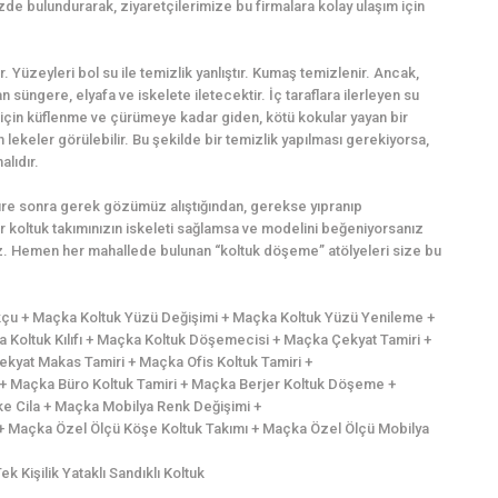
zde bulundurarak, ziyaretçilerimize bu firmalara kolay ulaşım için
r. Yüzeyleri bol su ile temizlik yanlıştır. Kumaş temizlenir. Ancak,
süngere, elyafa ve iskelete iletecektir. İç taraflara ilerleyen su
için küflenme ve çürümeye kadar giden, kötü kokular yayan bir
lekeler görülebilir. Bu şekilde bir temizlik yapılması gerekiyorsa,
alıdır.
süre sonra gerek gözümüz alıştığından, gerekse yıpranıp
 koltuk takımınızın iskeleti sağlamsa ve modelini beğeniyorsanız
iniz. Hemen her mahallede bulunan “koltuk döşeme” atölyeleri size bu
kçu + Maçka Koltuk Yüzü Değişimi + Maçka Koltuk Yüzü Yenileme +
Koltuk Kılıfı + Maçka Koltuk Döşemecisi + Maçka Çekyat Tamiri +
yat Makas Tamiri + Maçka Ofis Koltuk Tamiri +
i+ Maçka Büro Koltuk Tamiri + Maçka Berjer Koltuk Döşeme +
ke Cila + Maçka Mobilya Renk Değişimi +
+ Maçka Özel Ölçü Köşe Koltuk Takımı + Maçka Özel Ölçü Mobilya
Kişilik Yataklı Sandıklı Koltuk