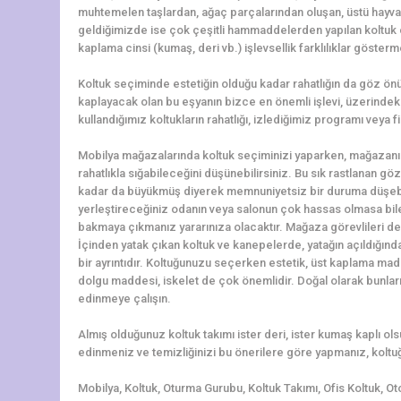
muhtemelen taşlardan, ağaç parçalarından oluşan, üstü hayv
geldiğimizde ise çok çeşitli hammaddelerden yapılan koltuk çeş
kaplama cinsi (kumaş, deri vb.) işlevsellik farklılıklar gösterm
Koltuk seçiminde estetiğin olduğu kadar rahatlığın da göz ö
kaplayacak olan bu eşyanın bizce en önemli işlevi, üzerindeki 
kullandığımız koltukların rahatlığı, izlediğimiz programı veya f
Mobilya mağazalarında koltuk seçiminizi yaparken, mağazanı
rahatlıkla sığabileceğini düşünebilirsiniz. Bu sık rastlanan g
kadar da büyükmüş diyerek memnuniyetsiz bir duruma düşebili
yerleştireceğiniz odanın veya salonun çok hassas olmasa bile ö
bakmaya çıkmanız yararınıza olacaktır. Mağaza görevlileri de 
İçinden yatak çıkan koltuk ve kanepelerde, yatağın açıldığın
bir ayrıntıdır. Koltuğunuzu seçerken estetik, üst kaplama madd
dolgu maddesi, iskelet de çok önemlidir. Doğal olarak bunlar
edinmeye çalışın.
Almış olduğunuz koltuk takımı ister deri, ister kumaş kaplı o
edinmeniz ve temizliğinizi bu önerilere göre yapmanız, koltuğ
Mobilya, Koltuk, Oturma Gurubu, Koltuk Takımı, Ofis Koltuk, Ot