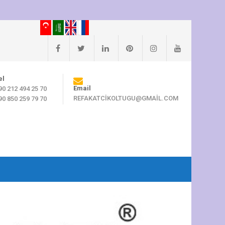
el
Email
90 212 494 25 70
REFAKATCIKOLTUGU@GMAIL.COM
90 850 259 79 70