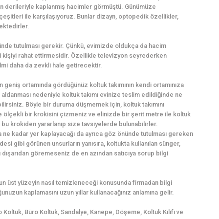
an derileriyle kaplanmış hacimler görmüştü. Günümüze
itleri ile karşılaşıyoruz. Bunlar dizayn, optopedik özellikler,
ektedirler.
nünde tutulması gerekir. Çünkü, evimizde oldukça da hacim
kişiyi rahat ettirmesidir. Özellikle televizyon seyrederken
ilmi daha da zevkli hale getirecektir.
n geniş ortamında gördüğünüz koltuk takımının kendi ortamınıza
öz aldanması nedeniyle koltuk takımı evinize teslim edildiğinde ne
rsiniz. Böyle bir duruma düşmemek için, koltuk takımını
lçekli bir krokisini çizmeniz ve elinizde bir şerit metre ile koltuk
bu krokiden yararlanıp size tavsiyelerde bulunabilirler.
da ne kadar yer kaplayacağı da ayrıca göz önünde tutulması gereken
esi gibi görünen unsurların yanısıra, koltukta kullanılan sünger,
ı dışarıdan göremeseniz de en azından satıcıya sorup bilgi
lsun üst yüzeyin nasıl temizleneceği konusunda firmadan bilgi
unuzun kaplamasını uzun yıllar kullanacağınız anlamına gelir.
o Koltuk, Büro Koltuk, Sandalye, Kanepe, Döşeme, Koltuk Kılıfı ve