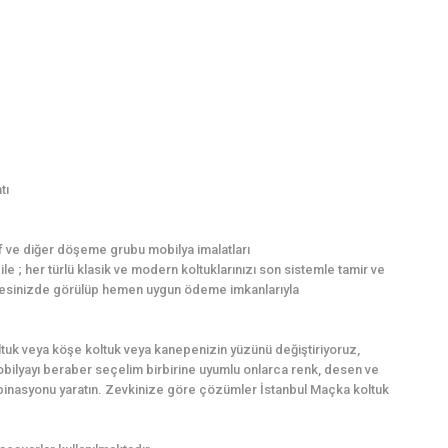
tı
f ve diğer döşeme grubu mobilya imalatları
e ; her türlü klasik ve modern koltuklarınızı son sistemle tamir ve
z adresinizde görülüp hemen uygun ödeme imkanlarıyla
tuk veya köşe koltuk veya kanepenizin yüzünü değiştiriyoruz,
mobilyayı beraber seçelim birbirine uyumlu onlarca renk, desen ve
binasyonu yaratın. Zevkinize göre çözümler İstanbul Maçka koltuk