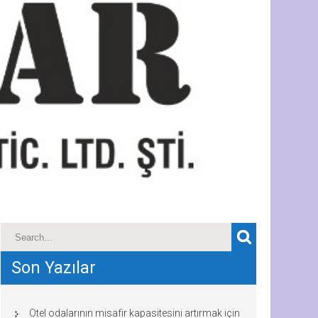
Son Yazılar
Otel odalarının misafir kapasitesini artırmak için