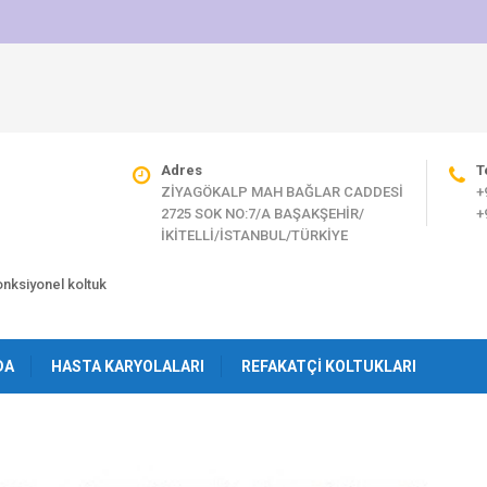
Adres
T
ZİYAGÖKALP MAH BAĞLAR CADDESİ
+
2725 SOK NO:7/A BAŞAKŞEHİR/
+
İKİTELLİ/İSTANBUL/TÜRKİYE
fonksiyonel koltuk
DA
HASTA KARYOLALARI
REFAKATÇI KOLTUKLARI