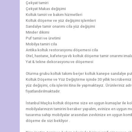
Çekyat tamiri
Çekyat Makas değişimi
Koltuk tamiri ve bakım hizmetleri
Koltuk döşeme ve yüz değişimi işlemleri
Sandalye tamir onarımı cila yüz değişimi
Minder dikimi
Puf tamiri ve üretimi
Mobilya tamiri cila
Antika koltuk restorasyonu döşemesi cila
Otel, hastane, kafeterya vb koltuk döşeme tamir onarımı imala
Yat & tekne dekorasyonu ve döşemesi
Oturma grubu koltuk takımı berjer koltuk kanepe sandalye pu
Koltuk Döşeme ve Yüz Değiştirme işinde 30 yıllık tecrübemiz il
yüz değişimi, cila işlerini itina ile yapmaktayız. Ürünlerini
fiyatlandırılmaktadır.
İstanbul Maçka koltuk döşeme size en uygun kumaşlar ile kol
mobilyalarınızın tamirini beraber yapalım, evinize en uygun 
tasarıma sahip mobilyalar arasından zevkinize en uygun kom
döşeme de sizi bekliyor .