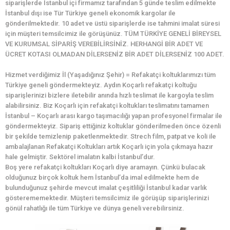
siparişlerde İstanbul içi firmamız tarafından 5 günde teslim edilmekte
İstanbul dışı ise Tür Türkiye geneli ekonomik kargolar ile
gönderilmektedir. 10 adet ve üstü siparişlerde ise tahmini imalat süresi
için müşteri temsilcimiz ile görüşünüz. TÜM TÜRKİYE GENELİ BİREYSEL
VE KURUMSAL SİPARİŞ VEREBİLİRSİNİZ. HERHANGİ BİR ADET VE
ÜCRET KOTASI OLMADAN DİLERSENİZ BİR ADET DİLERSENİZ 100 ADET.
Hizmet verdiğimiz İl (Yaşadığınız Şehir) = Refakatçi koltuklarımızı tüm
Türkiye geneli göndermekteyiz. Aydın Koçarlı refakatçi koltuğu
siparişlerinizi bizlere iletebilir anında hızlı teslimat ile kargoyla teslim
alabilirsiniz. Biz Koçarlı için refakatçi koltukları teslimatını tamamen
İstanbul – Koçarlı arası kargo taşımacılığı yapan profesyonel firmalar ile
göndermekteyiz. Sipariş ettiğiniz koltuklar gönderilmeden önce özenli
bir şekilde temizlenip paketlenmektedir. Strech film, patpat ve koli ile
ambalajlanan Refakatçi Koltukları artık Koçarlı için yola çıkmaya hazır
hale gelmiştir. Sektörel imalatın kalbi İstanbul’dur.
Boş yere refakatçi koltukları Koçarlı diye aramayın. Çünkü bulacak
olduğunuz birçok koltuk hem İstanbul’da imal edilmekte hem de
bulunduğunuz şehirde mevcut imalat çeşitliliği İstanbul kadar varlık
gösterememektedir. Müşteri temsilcimiz ile görüşüp siparişlerinizi
gönül rahatlığı ile tüm Türkiye ve dünya geneli verebilirsiniz.