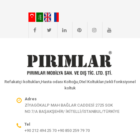
Refakatçi koltukları,Hasta odası Koltoğu,Otel Koltukları,tekli fonksiyonel
koltuk
Adres
ZİYAGÖKALP MAH BAĞLAR CADDESİ 2725 SOK
NO:7/A BAŞAKŞEHİR/ İKİTELLİ/İSTANBUL/TÜRKİYE
Tel
+90 212 494 25 70 +90 850 259 79 70