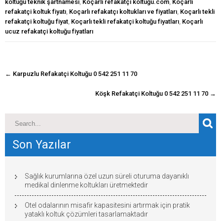
koltuğu teknik şartnamesi
,
Koçarlı refakatçi koltuğu.com
,
Koçarlı
refakatçi koltuk fiyatı
,
Koçarlı refakatçı koltukları ve fiyatları
,
Koçarlı tekli
refakatçi koltuğu fiyat
,
Koçarlı tekli refakatçi koltuğu fiyatları
,
Koçarlı
ucuz refakatçi koltuğu fiyatları
navigasyon
←
Karpuzlu Refakatçi Koltuğu 0 542 251 11 70
gönderisi
Köşk Refakatçi Koltuğu 0 542 251 11 70
→
Son Yazılar
Sağlık kurumlarına özel uzun süreli oturuma dayanıklı
medikal dinlenme koltukları üretmektedir
Otel odalarının misafir kapasitesini artırmak için pratik
yataklı koltuk çözümleri tasarlamaktadır