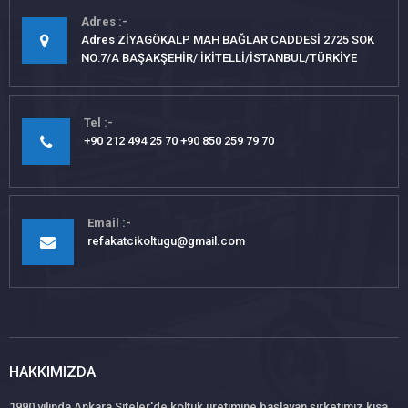
Adres
Adres ZİYAGÖKALP MAH BAĞLAR CADDESİ 2725 SOK
NO:7/A BAŞAKŞEHİR/ İKİTELLİ/İSTANBUL/TÜRKİYE
Tel
+90 212 494 25 70 +90 850 259 79 70
Email
refakatcikoltugu@gmail.com
HAKKIMIZDA
1990 yılında Ankara Siteler'de koltuk üretimine başlayan şirketimiz kısa