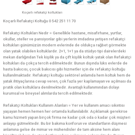
Koçarlı refakatçi koltukları
Koçarlı Refakatçi Koltuğu 0 542 251 11 70
Refakatçi Koltukları Nedir = Genellikle hastane, misafirhane, yurtlar,
okullar, oteller ve pansiyonlar gibi yerlerin imdadına yetişen refakatçi
koltukları günümüzün modern evlerinde de oldukça rağbet görmekte
olan yatak olabilen koltuklardır. 2+1, 1+1 ya da stüdyo tipi dairelerdeki
mekan darlığından Tek kişilik ya da çift kişilik koltuk-yatak olan Refakatçi
koltukları da çokça tercih edilmektedir. Bunun dışında lüks evlerde de
hasta bakıcısı, çocuk bakıcısı gibi hizmetler için de refakatçi koltuğu
kullanılmaktadır. Refakatçi koltuğu sektörel anlamda hem koltuk hem de
yatak ihtiyaçlarına cevap veren, çok fazla yer kaplamayan ve açılması da
pratik olan koltuklara denilmektedir. Avantajlı kullanımından dolayı
kurumsal ve bireysel alımlarda tercih edilmektedir.
Refakatçi Koltukları Kullanım Alanları = Yer ve kullanım amacı sıkıntısı
yaşayan hemen hemen her ortamda kullanılabilir. Açıklamak gerekirse
kamu hizmeti yapan birçok firma ne kadar çok oda o kadar çok müşteri
anlayışı gütmektedir. Bu bir bakıma konforun ve standartların düşmesi
anlamına gelse de mimar ve mühendisler de tam aksine hem alanı