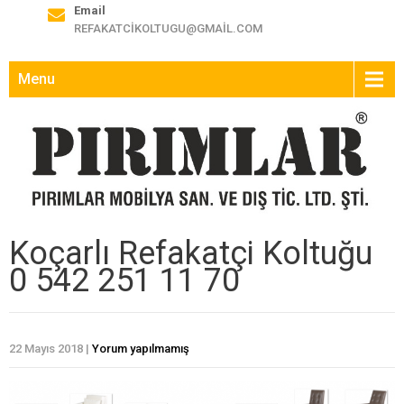
Email
REFAKATCIKOLTUGU@GMAIL.COM
Menu
Koçarlı Refakatçi Koltuğu
0 542 251 11 70
22 Mayıs 2018
|
Yorum yapılmamış