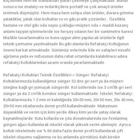
küçültmek hem de standartları yukarı çekmeye çalışmaktadır. Bunun
sonucu ise imalatçı ve tedarikçilere portatif ve çok amaçlı ürünler
üretmek düşmüştür. Hem masa hem sehpa olan ürünler, duvara gömme
yataklıklar, yatak olan koltuklar vs vs gibi pratik çözümler.. Özellikle
hastane ve otel gibi oda sayısı çokluğu=müşteri oda = maddi kazanç
anlamı taşıyan işletmelerde ise herşey odanın her bir santimetre karesi
titizlikle tasarlanmakta ve buna uygun alımı yapılacak ürünlerle ilgili
teknik şartname yazılmaktadır Bu gibi alanlarda Refakatçi Koltuğunun
önemi kat kat artmaktadır. Günümüz evlerinde bile ev sahipleri misafir
ağırlama yada ev nüfusunun daha rahat ortamlarda kalabilmesi adına
refakatçi koltuklarından azami oranda yararlanmaktadır.
Refakatçi Koltukları Teknik Özellikleri = Sünger: Refakatçi
Koltuklarımızda kullandığımız sünger 32 dns gri sert ya da müşteri
isteğine bağlı gri yumuşak süngerdir. Kol üstlerinde ise 3 cm’lik gri sert
sünger ya da 2 cm’lik bondex sünger kullanmaktadır. İskelet: Refakatçi
Koltuklarımızda 1.2 mm et kalınlığında 20×20 mm, 20×30 mm, 20x 40 mm,
20×50 mm ebatlarında demir profil kullanılmaktadır. Maksimum
dayanıklılık ve verim için kimi yerde dikey kimi yerde yatay olarak
kaynatılmışlardır. Kutu kollarda ve çıta donatmalarında ise fırınlanmış
gürgen ağacı kullanılarak iskelet olarak yüksek verim alınmıştır. Ayrıca
koltuk iskeletinde ise % 60 daha fazla demir profil kullanılarak çift
iskelet oluşumu sağlanmış ve bu anlamda görnütüsü dahi birebir