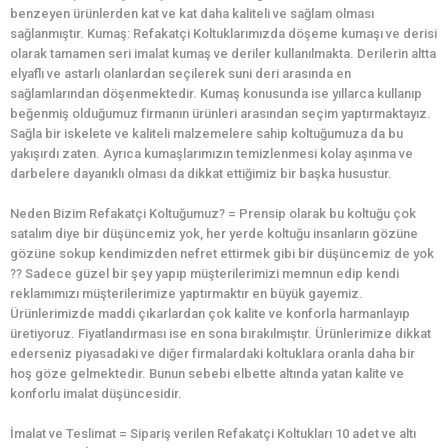
benzeyen ürünlerden kat ve kat daha kaliteli ve sağlam olması
sağlanmıştır. Kumaş: Refakatçi Koltuklarımızda döşeme kumaşı ve derisi
olarak tamamen seri imalat kumaş ve deriler kullanılmakta. Derilerin altta
elyaflı ve astarlı olanlardan seçilerek suni deri arasında en
sağlamlarından döşenmektedir. Kumaş konusunda ise yıllarca kullanıp
beğenmiş olduğumuz firmanın ürünleri arasından seçim yaptırmaktayız.
Sağla bir iskelete ve kaliteli malzemelere sahip koltuğumuza da bu
yakışırdı zaten. Ayrıca kumaşlarımızın temizlenmesi kolay aşınma ve
darbelere dayanıklı olması da dikkat ettiğimiz bir başka husustur.
Neden Bizim Refakatçi Koltuğumuz? = Prensip olarak bu koltuğu çok
satalım diye bir düşüncemiz yok, her yerde koltuğu insanların gözüne
gözüne sokup kendimizden nefret ettirmek gibi bir düşüncemiz de yok
?? Sadece güzel bir şey yapıp müşterilerimizi memnun edip kendi
reklamımızı müşterilerimize yaptırmaktır en büyük gayemiz.
Ürünlerimizde maddi çıkarlardan çok kalite ve konforla harmanlayıp
üretiyoruz. Fiyatlandırması ise en sona bırakılmıştır. Ürünlerimize dikkat
ederseniz piyasadaki ve diğer firmalardaki koltuklara oranla daha bir
hoş göze gelmektedir. Bunun sebebi elbette altında yatan kalite ve
konforlu imalat düşüncesidir.
İmalat ve Teslimat = Sipariş verilen Refakatçi Koltukları 10 adet ve altı