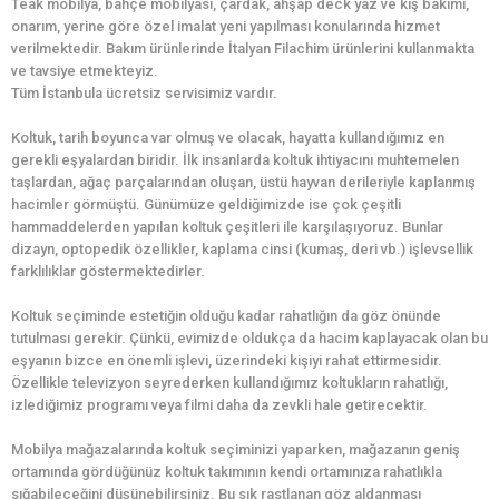
Teak mobilya, bahçe mobilyası, çardak, ahşap deck yaz ve kış bakımı,
onarım, yerine göre özel imalat yeni yapılması konularında hizmet
verilmektedir. Bakım ürünlerinde İtalyan Filachim ürünlerini kullanmakta
ve tavsiye etmekteyiz.
Tüm İstanbula ücretsiz servisimiz vardır.
Koltuk, tarih boyunca var olmuş ve olacak, hayatta kullandığımız en
gerekli eşyalardan biridir. İlk insanlarda koltuk ihtiyacını muhtemelen
taşlardan, ağaç parçalarından oluşan, üstü hayvan derileriyle kaplanmış
hacimler görmüştü. Günümüze geldiğimizde ise çok çeşitli
hammaddelerden yapılan koltuk çeşitleri ile karşılaşıyoruz. Bunlar
dizayn, optopedik özellikler, kaplama cinsi (kumaş, deri vb.) işlevsellik
farklılıklar göstermektedirler.
Koltuk seçiminde estetiğin olduğu kadar rahatlığın da göz önünde
tutulması gerekir. Çünkü, evimizde oldukça da hacim kaplayacak olan bu
eşyanın bizce en önemli işlevi, üzerindeki kişiyi rahat ettirmesidir.
Özellikle televizyon seyrederken kullandığımız koltukların rahatlığı,
izlediğimiz programı veya filmi daha da zevkli hale getirecektir.
Mobilya mağazalarında koltuk seçiminizi yaparken, mağazanın geniş
ortamında gördüğünüz koltuk takımının kendi ortamınıza rahatlıkla
sığabileceğini düşünebilirsiniz. Bu sık rastlanan göz aldanması