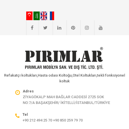
Refakatçi koltukları,Hasta odası Koltoğu,Otel Koltukları,tekli fonksiyonel
koltuk
Adres
ZİYAGÖKALP MAH BAĞLAR CADDESİ 2725 SOK
NO:7/A BAŞAKŞEHİR/ İKİTELLİ/İSTANBUL/TÜRKİYE
Tel
+90 212 494 25 70 +90 850 259 79 70