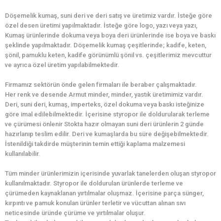
Döşemelik kumaş, suni deri ve deri satış ve üretimiz vardır. İsteğe göre
özel desen üretimi yapılmaktadır. İsteğe göre logo, yazı veya yazı,
Kumaş ürünlerinde dokuma veya boya deri ürünlerinde ise boya ve baskı
şeklinde yapılmaktadır. Döşemelik kumaş çeşitlerinde; kadife, keten,
şönil, pamuklu keten, kadife görünümlü şönil vs. çeşitlerimiz mevcuttur
ve ayrıca özel üretim yapılabilmektedir.
Firmamız sektörün önde gelen firmaları ile beraber çalışmaktadır.
Her renk ve desende Armut minder, minder, yastık üretimimiz vardır.
Deri, suni deri, kumaş, imperteks, özel dokuma veya baskı isteğinize
göre imal edilebilmektedir. İçerisine styropor ile doldurularak terleme
ve çürümesi önlenir Stokta hazır olmayan suni deri ürünlerin 2 günde
hazırlanıp teslim edilir. Deri ve kumaşlarda bu süre değişebilmektedir.
İstenildiği takdirde müşterinin temin ettiği kaplama malzemesi
kullanılabilir.
Tüm minder ürünlerimizin içerisinde yuvarlak tanelerden oluşan styropor
kullanılmaktadır. Styropor ile doldurulan ürünlerde terleme ve
çürümeden kaynaklanan yırtılmalar oluşmaz. İçerisine parça sünger,
kırpıntı ve pamuk konulan ürünler terletir ve vücuttan alınan sıvı
neticesinde üründe çürüme ve yırtılmalar oluşur.