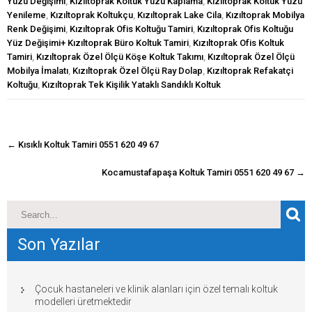
Yüzü Değişimi
,
Kızıltoprak Koltuk Yüzü Kaplama
,
Kızıltoprak Koltuk Yüzü
Yenileme
,
Kızıltoprak Koltukçu
,
Kızıltoprak Lake Cila
,
Kızıltoprak Mobilya
Renk Değişimi
,
Kızıltoprak Ofis Koltuğu Tamiri
,
Kızıltoprak Ofis Koltuğu
Yüz Değişimi+ Kızıltoprak Büro Koltuk Tamiri
,
Kızıltoprak Ofis Koltuk
Tamiri
,
Kızıltoprak Özel Ölçü Köşe Koltuk Takımı
,
Kızıltoprak Özel Ölçü
Mobilya İmalatı
,
Kızıltoprak Özel Ölçü Ray Dolap
,
Kızıltoprak Refakatçi
Koltuğu
,
Kızıltoprak Tek Kişilik Yataklı Sandıklı Koltuk
navigasyon
←
Kısıklı Koltuk Tamiri 0551 620 49 67
gönderisi
Kocamustafapaşa Koltuk Tamiri 0551 620 49 67
→
Son Yazılar
Çocuk hastaneleri ve klinik alanları için özel temalı koltuk
modelleri üretmektedir