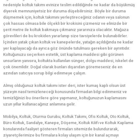
nedeniyle koltuk takımı evinize teslim edildiğinde ne kadar da büyükmüş
diyerek memnuniyetsiz bir duruma düşebilirsiniz. Böyle bir duruma
düşmemek için, koltuk takımını yerleştireceğiniz odanın veya salonun
çok hassas olmasa bile ölçekli bir krokisini çizmeniz ve elinizde bir
şerit metre ile koltuk bakmaya çıkmanız yararınıza olacaktır. Mağaza
görevlileri de bu krokiden yararlanıp size tavsiyelerde bulunabilirler.
İçinden yatak çıkan koltuk ve kanepelerde, yatağın açıldığında ne kadar
yer kaplayacağı da ayrıca göz önünde tutulması gereken bir ayrıntıdır.
Koltuğunuzu seçerken estetik, üst kaplama maddesi gibi görünen
unsurların yanısıra, koltukta kullanılan sünger, dolgu maddesi, iskelet de
çok önemlidir. Doğal olarak bunları dışarıdan göremeseniz de en
azından satıcıya sorup bilgi edinmeye çalışın.
Almış olduğunuz koltuk takımı ister deri, ister kumaş kaplı olsun üst
yüzeyin nasıl temizleneceği konusunda firmadan bilgi edinmeniz ve
temizliğinizi bu önerilere göre yapmanız, koltuğunuzun kaplamasını
uzun yıllar kullanacağınız anlamına gelir.
Mobilya, Koltuk, Oturma Gurubu, Koltuk Takımı, Ofis Koltuk, Oto Koltuk,
Büro Koltuk, Sandalye, Kanepe, Döşeme, Koltuk Kılıfı ve Koltuk Kaplama
konularında faaliyet gösteren firmaları sitemizde bulundurarak,
ziyaretçilerimize bu firmalara kolay ulaşım için bir kanal açmayı