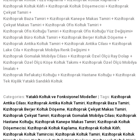
Kızıltoprak Koltuk Kılıfı + Kızıltoprak Koltuk Döşemecisi + Kızıltoprak
Çekyat Tamiri +
Kızıltoprak Baza Tamiri + Kızıltoprak Kanepe Makas Tamiri + Kızıltoprak
Çekyat Makas Tamiri + Kızıltoprak Ofis Koltuk Tamiri +
Kızıltoprak Ofis Koltuğu Tamiri + Kızıltoprak Ofis Koltuğu Yüz Değişimi+
Kızıltoprak Büro Koltuk Tamiri + Kızıltoprak Berjer Koltuk Döşeme +
Kızıltoprak Antika Koltuk Tamiri + Kızıltoprak Antika Cilası + Kızıltoprak
Lake Cila + Kızıltoprak Mobilya Renk Değişimi +
Kızıltoprak Gomalak Mobilya Cilası + Kızıltoprak Özel Ölçü Ray Dolap +
Kızıltoprak Özel Ölçü Köşe Koltuk Takımı + Kızıltoprak Özel Ölçü Mobilya
İmalatı +
Kızıltoprak Refakatçi Koltuğu + Kızıltoprak Hastane Koltuğu + Kızıltoprak
Tek Kişilik Yataklı Sandıklı Koltuk
Categories:
Yataklı Koltuk ve Fonksiyonel Modeller
| Tags:
Kızıltoprak
Antika Cilası
,
Kızıltoprak Antika Koltuk Tamiri
,
Kızıltoprak Baza Tamiri
,
Kızıltoprak Berjer Koltuk Döşeme
,
Kızıltoprak Çekyat Makas Tamiri
,
Kızıltoprak Çekyat Tamiri
,
Kızıltoprak Gomalak Mobilya Cilası
,
Kızıltoprak
Hastane Koltuğu
,
Kızıltoprak Kanepe Makas Tamiri
,
Kızıltoprak Koltuk
Döşemecisi
,
Kızıltoprak Koltuk Kaplama
,
Kızıltoprak Koltuk Kılıfı
,
Kızıltoprak Koltuk Tamircisi
,
Kızıltoprak Koltuk Tamiri
,
Kızıltoprak Koltuk