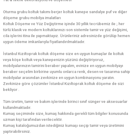
Oturma grubu koltuk takımı berjer koltuk kanepe sandalye puf ve diğer
döşeme grubu mobilya imalatları
Koltuk Döşeme ve Yüz Değiştirme işinde 30 yıllık tecrübemiz ile ; her
türlü klasik ve modern koltuklarınızı son sistemle tamir ve yüz değişimi,
cila işlerini itina ile yapmaktayız. Ürünleriniz adresinizde görülüp hemen
uygun ödeme imkanlarıyla fiyatlandırılmaktadır.
İstanbul Kızıltoprak koltuk döşeme size en uygun kumaşlar ile koltuk
veya köşe koltuk veya kanepenizin yüzünü değiştiriyoruz,
mobilyalarınızın tamirini beraber yapalım, evinize en uygun mobilyayı
beraber seçelim birbirine uyumlu onlarca renk, desen ve tasarıma sahip
mobilyalar arasından zevkinize en uygun kombinasyonu yaratın.
Zevkinize göre çözümler İstanbul Kızıltoprak koltuk döşeme de sizi
bekliyor .
Tüm üretim, tamir ve bakım işlerinde birinci sınıf sünger ve aksesuarlar
kullanılmaktadır.
Kumaş seçiminde size, kumaş hakkında gerekli tüm bilgiler konusunda
uzman kişi tarafından verilecektir.
Kumaş kataloğumuzdan istediğiniz kumaşı seçip tamir veya üretimini
yaptırabilirsiniz.