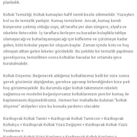
planladık.
Koltuk Temizliği: Koltuk kumaşları hafif nemli bezle silinmelidir. Yüzeyleri
bol su ile temizlik yanlıştır. Kumaş temizlenir. Ancak, kumaş kendi
bünyesine çekmiş olduğu suyu, alt tarafta yer alan süngere, elyafa ve
iskelete iletecektir. İç taraflara ilerleyen su buradan kolaylıkla tahliye
olamayacağı ve buharlaşamayacağı için küflenme ve çürümeye kadar
giden, kötü kokular yayan bir oluşum başlar. Zaman içinde kotu ve hoş
olmayan alttan gelen lekeler görülebilir. Bu şekilde bir temizlik yapılması
gerekiyorsa, temizlikten sonra koltuklar havadar bir ortamda iyice
kurutulmalıdır.
Koltuk Döşeme: Beğenerek aldığımız koltuklarımız belli bir süre sonra
gerek gözümüz alıştığından, gerekse yıpranıp kirlendiğinden bize pek
hoş görünmeyebilir. Bu durumda eğer koltuk takımınızın iskeleti
sağlamsa ve modelini beğeniyorsanız koltuklarınızın yeni bir kumaş ile
kaplanmasını düşünebilirsiniz. Hemen her mahallede bulunan “koltuk
döşeme” atölyeleri size bu konuda yardımcı olacaktır.
Kızıltoprak Koltuk Tamiri + Kızıltoprak Koltuk Tamircisi + Kızıltoprak
Koltukçu + Kızıltoprak Koltuk Yüzü Değişimi + Kızıltoprak Koltuk Yüzü
Yenileme +
Kızıltoprak Koltuk Yüzü Kaplama + Kızıltoprak Koltuk Kaplama +