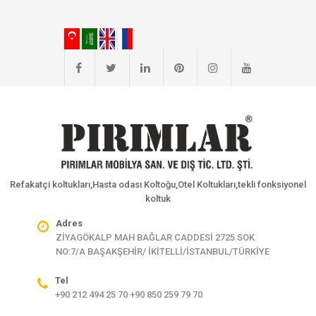
Refakatçi koltukları,Hasta odası Koltoğu,Otel Koltukları,tekli fonksiyonel
koltuk
Adres
ZİYAGÖKALP MAH BAĞLAR CADDESİ 2725 SOK
NO:7/A BAŞAKŞEHİR/ İKİTELLİ/İSTANBUL/TÜRKİYE
Tel
+90 212 494 25 70 +90 850 259 79 70