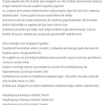
Toplu yapılacak ofis koltuk yüz değişim ve ofis koltuk tamirleriniz işinize
engel olmasın mesai saatleri dışında yapılsın
ve çalışan personeli etkilemesine istiyorsanız eğer bu tarz bir calisma
mümkündür. Cuma günü mesai saati bitimi ile alınıp
pazartesi mesai saati başlaması ile tealmat yapılmaktadır. Bu konuda
daha fazla bilgi ve yapılacak işin tam süresi için
ürünlerin yerinde görülüp öyle bilgi verilmesi gerekmektedir. Limon
koltuk döşeme atölyesini arayarak yazılı teklif alabilirsiniz.
Ofis Koltuğu Yüz Değişim Fiyatları
Fiyatlandırma koltuk adeti, modeli , kullanılacak kumaş yada derinin mt
fiyatına göre degişmektedir.
En sağlıklı ve en net bilgi koltuklarınızın yerinde veya resim ile görülmesi
sonucu verilecektir.
Sizlere ön bilgi olması açısından ve kendi ofis koltuklarınız ile
kıyaslamanız için bazi model ofis
koltuklarının resim ve fiyatlarını paylaşacağız. Buradan da yola çıkarak
ofis koltuk tamir ve ofis
koltuk yüz değişim ücretleri hakkında ortalama bilgi sahibi olabilirsiniz.
Haydarpaşa Kanepe Koltuk Tamiri
Haydarpaşa Kanepe Koltuk Tamircisi
Haydarpaşa Kuaför Koltuk Tamiri