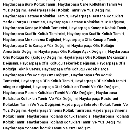
Haydarpaşa Büro Koltuk Tamiri
,
Haydarpaşa Cafe Koltukları Tamiri Ve
Yüz Değişimi
,
Haydarpaşa Fileli Koltuk Tamiri Ve Yüz Değişimi
,
Haydarpaşa Hastane Koltukları Tamiri
,
Haydarpaşa Hastane Koltukları
Yedek Parça Hizmetleri
,
Haydarpaşa Hastane Koltukları Yüz Değişimi
,
Haydarpaşa Kanepe Koltuk Tamircisi
,
Haydarpaşa Kanepe Koltuk Tamiri
,
Haydarpaşa Kuaför Koltuk Tamircisi
,
Haydarpaşa Kuaför Koltuk Tamiri
,
Haydarpaşa Mekanizma Değişimi
,
Haydarpaşa Ofis Kanape Tamiri
,
Haydarpaşa Ofis Kanape Yüz Değişimi
,
Haydarpaşa Ofis Koltuğu
Amortisör Değişimi
,
Haydarpaşa Ofis Koltuğu Ayak Değişimi
,
Haydarpaşa
Ofis Koltuğu Kol (kolçak) Değişimi
,
Haydarpaşa Ofis Koltuğu Mekanizma
Değişimi
,
Haydarpaşa Ofis Koltuğu Tekerlek Değişimi
,
Haydarpaşa Ofis
Koltuğu Teknik Servis
,
Haydarpaşa Ofis Koltuğu Yedek Parça
,
Haydarpaşa Ofis Koltuğu Yüz Değişimi
,
Haydarpaşa Ofis Koltuk
Tamircisi
,
Haydarpaşa Ofis Koltuk Tamiri
,
Haydarpaşa Ofis Koltuk tamiri
sünger değişimi
,
Haydarpaşa Otel Koltukları Tamiri Ve Yüz Değişimi
,
Haydarpaşa Patron Koltukları Tamiri Ve Yüz Değişimi
,
Haydarpaşa
Refakatcı Koltukları Tamiri Ve Yüz Değişimi
,
Haydarpaşa Restorant
Koltukları Tamiri Ve Yüz Değişimi
,
Haydarpaşa Sekreter Koltuk Tamiri Ve
Yüz Değişimi
,
Haydarpaşa Sinema Koltuk Tamircisi
,
Haydarpaşa Sinema
Koltuk Tamiri
,
Haydarpaşa Toplantı Koltuk Tamircisi
,
Haydarpaşa Toplantı
Koltuk Tamiri
,
Haydarpaşa Toplantı Koltukları Tamiri Ve Yüz Değişimi
,
Haydarpaşa Yönetici koltuk Tamiri Ve Yüz Değişimi