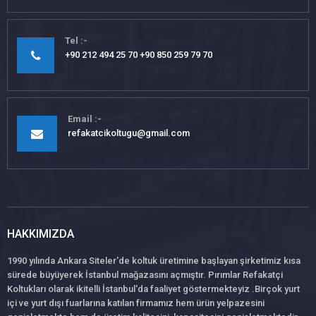
Tel
+90 212 494 25 70 +90 850 259 79 70
Email
refakatcikoltugu@gmail.com
HAKKIMIZDA
1990 yılında Ankara Siteler'de koltuk üretimine başlayan şirketimiz kısa
sürede büyüyerek İstanbul mağazasını açmıştır. Pırımlar Refakatçi
Koltukları olarak ikitelli İstanbul'da faaliyet göstermekteyiz .Birçok yurt
içi ve yurt dışı fuarlarına katılan firmamız hem ürün yelpazesini