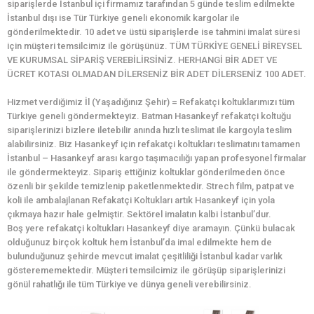
siparişlerde İstanbul içi firmamız tarafından 5 günde teslim edilmekte
İstanbul dışı ise Tür Türkiye geneli ekonomik kargolar ile
gönderilmektedir. 10 adet ve üstü siparişlerde ise tahmini imalat süresi
için müşteri temsilcimiz ile görüşünüz. TÜM TÜRKİYE GENELİ BİREYSEL
VE KURUMSAL SİPARİŞ VEREBİLİRSİNİZ. HERHANGİ BİR ADET VE
ÜCRET KOTASI OLMADAN DİLERSENİZ BİR ADET DİLERSENİZ 100 ADET.
Hizmet verdiğimiz İl (Yaşadığınız Şehir) = Refakatçi koltuklarımızı tüm
Türkiye geneli göndermekteyiz. Batman Hasankeyf refakatçi koltuğu
siparişlerinizi bizlere iletebilir anında hızlı teslimat ile kargoyla teslim
alabilirsiniz. Biz Hasankeyf için refakatçi koltukları teslimatını tamamen
İstanbul – Hasankeyf arası kargo taşımacılığı yapan profesyonel firmalar
ile göndermekteyiz. Sipariş ettiğiniz koltuklar gönderilmeden önce
özenli bir şekilde temizlenip paketlenmektedir. Strech film, patpat ve
koli ile ambalajlanan Refakatçi Koltukları artık Hasankeyf için yola
çıkmaya hazır hale gelmiştir. Sektörel imalatın kalbi İstanbul’dur.
Boş yere refakatçi koltukları Hasankeyf diye aramayın. Çünkü bulacak
olduğunuz birçok koltuk hem İstanbul’da imal edilmekte hem de
bulunduğunuz şehirde mevcut imalat çeşitliliği İstanbul kadar varlık
gösterememektedir. Müşteri temsilcimiz ile görüşüp siparişlerinizi
gönül rahatlığı ile tüm Türkiye ve dünya geneli verebilirsiniz.