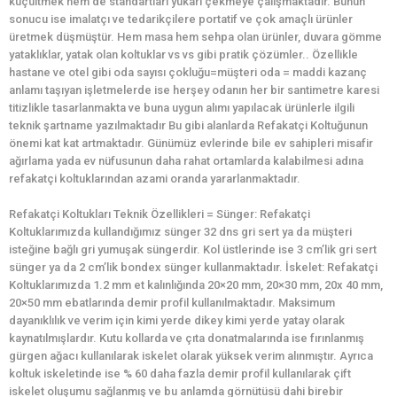
küçültmek hem de standartları yukarı çekmeye çalışmaktadır. Bunun
sonucu ise imalatçı ve tedarikçilere portatif ve çok amaçlı ürünler
üretmek düşmüştür. Hem masa hem sehpa olan ürünler, duvara gömme
yataklıklar, yatak olan koltuklar vs vs gibi pratik çözümler.. Özellikle
hastane ve otel gibi oda sayısı çokluğu=müşteri oda = maddi kazanç
anlamı taşıyan işletmelerde ise herşey odanın her bir santimetre karesi
titizlikle tasarlanmakta ve buna uygun alımı yapılacak ürünlerle ilgili
teknik şartname yazılmaktadır Bu gibi alanlarda Refakatçi Koltuğunun
önemi kat kat artmaktadır. Günümüz evlerinde bile ev sahipleri misafir
ağırlama yada ev nüfusunun daha rahat ortamlarda kalabilmesi adına
refakatçi koltuklarından azami oranda yararlanmaktadır.
Refakatçi Koltukları Teknik Özellikleri = Sünger: Refakatçi
Koltuklarımızda kullandığımız sünger 32 dns gri sert ya da müşteri
isteğine bağlı gri yumuşak süngerdir. Kol üstlerinde ise 3 cm’lik gri sert
sünger ya da 2 cm’lik bondex sünger kullanmaktadır. İskelet: Refakatçi
Koltuklarımızda 1.2 mm et kalınlığında 20×20 mm, 20×30 mm, 20x 40 mm,
20×50 mm ebatlarında demir profil kullanılmaktadır. Maksimum
dayanıklılık ve verim için kimi yerde dikey kimi yerde yatay olarak
kaynatılmışlardır. Kutu kollarda ve çıta donatmalarında ise fırınlanmış
gürgen ağacı kullanılarak iskelet olarak yüksek verim alınmıştır. Ayrıca
koltuk iskeletinde ise % 60 daha fazla demir profil kullanılarak çift
iskelet oluşumu sağlanmış ve bu anlamda görnütüsü dahi birebir