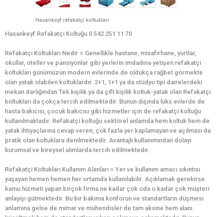
Hasankeyf refakatçi koltukları
Hasankeyf Refakatçi Koltuğu 0 542 251 11 70
Refakatçi Koltukları Nedir = Genellikle hastane, misafirhane, yurtlar,
okullar, oteller ve pansiyonlar gibi yerlerin imdadına yetişen refakatçi
koltukları günümüzün modern evlerinde de oldukça rağbet görmekte
olan yatak olabilen koltuklardır. 2+1, 1+1 ya da stüdyo tipi dairelerdeki
mekan darlığından Tek kişilik ya da çift kişilik koltuk-yatak olan Refakatçi
koltukları da çokça tercih edilmektedir. Bunun dışında lüks evlerde de
hasta bakıcısı, çocuk bakıcısı gibi hizmetler için de refakatçi koltuğu
kullanılmaktadır. Refakatçi koltuğu sektörel anlamda hem koltuk hem de
yatak ihtiyaçlarına cevap veren, çok fazla yer kaplamayan ve açılması da
pratik olan koltuklara denilmektedir. Avantajlı kullanımından dolayı
kurumsal ve bireysel alımlarda tercih edilmektedir.
Refakatçi Koltukları Kullanım Alanları = Yer ve kullanım amacı sıkıntısı
yaşayan hemen hemen her ortamda kullanılabilir. Açıklamak gerekirse
kamu hizmeti yapan birçok firma ne kadar çok oda o kadar çok müşteri
anlayışı gütmektedir. Bu bir bakıma konforun ve standartların düşmesi
anlamına gelse de mimar ve mühendisler de tam aksine hem alanı