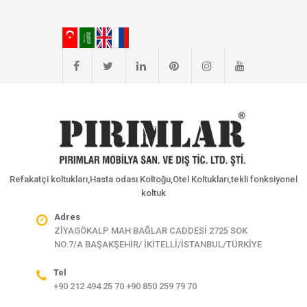
Refakatçi koltukları,Hasta odası Koltoğu,Otel Koltukları,tekli fonksiyonel
koltuk
Adres
ZİYAGÖKALP MAH BAĞLAR CADDESİ 2725 SOK
NO:7/A BAŞAKŞEHİR/ İKİTELLİ/İSTANBUL/TÜRKİYE
Tel
+90 212 494 25 70 +90 850 259 79 70