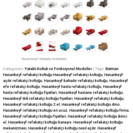
Hasankeyf refakatçi koltukları
Categories:
Yataklı Koltuk ve Fonksiyonel Modeller
| Tags:
Batman
Hasankeyf refakatçi koltuğu Hasankeyf refakatçı koltuğu
,
Hasankeyf
açılır refakatçi koltuğu
,
Hasankeyf bahadır refakatçi koltuğu
,
Hasankeyf
efe refakatçi koltuğu
,
Hasankeyf hasta refakatçi koltuğu
,
Hasankeyf
hasta refakatçi koltuğu fiyatları
,
Hasankeyf hastane refakatçi koltuğu
,
Hasankeyf ikili refakatçi koltuğu fiyatları
,
Hasankeyf refakatçi koltuğu
,
Hasankeyf refakatçi koltuğu 2.el
,
Hasankeyf refakatçi koltuğu dmo
,
Hasankeyf refakatçi koltuğu en ucuz
,
Hasankeyf refakatçi koltuğu firma
,
Hasankeyf refakatçi koltuğu fiyatları
,
Hasankeyf refakatçi koltuğu ikinci
el
,
Hasankeyf refakatçi koltuğu kanepe
,
Hasankeyf refakatçi koltuğu
mekanizması
,
Hasankeyf refakatçi koltuğu nasıl açılır
,
Hasankeyf