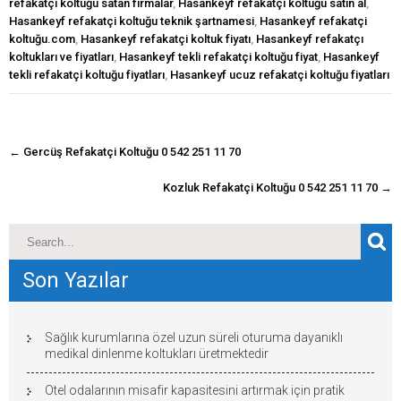
refakatçi koltuğu satan firmalar
,
Hasankeyf refakatçi koltuğu satın al
,
Hasankeyf refakatçi koltuğu teknik şartnamesi
,
Hasankeyf refakatçi
koltuğu.com
,
Hasankeyf refakatçi koltuk fiyatı
,
Hasankeyf refakatçı
koltukları ve fiyatları
,
Hasankeyf tekli refakatçi koltuğu fiyat
,
Hasankeyf
tekli refakatçi koltuğu fiyatları
,
Hasankeyf ucuz refakatçi koltuğu fiyatları
navigasyon
←
Gercüş Refakatçi Koltuğu 0 542 251 11 70
gönderisi
Kozluk Refakatçi Koltuğu 0 542 251 11 70
→
Son Yazılar
Sağlık kurumlarına özel uzun süreli oturuma dayanıklı
medikal dinlenme koltukları üretmektedir
Otel odalarının misafir kapasitesini artırmak için pratik