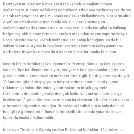
benzeyen ürünlerden kat ve kat daha kaliteli ve sağlam olması
sağlanmıştır. Kumaş: Refakatçi Koltuklarımızda döşeme kumaşı ve derisi
olarak tamamen seri imalat kumaş ve deriler kullanılmakta. Derilerin altta
elyaflı ve astarlı olanlardan seçilerek suni deri arasında en
sağlamlarından döşenmektedir. Kumaş konusunda ise yıllarca kullanıp
beğenmiş olduğumuz firmanın ürünleri arasından seçim yaptırmaktayız.
Sağla bir iskelete ve kaliteli malzemelere sahip koltuğumuza da bu
yakışırdı zaten. Ayrıca kumaşlarımızın temizlenmesi kolay aşınma ve
darbelere dayanıklı olması da dikkat ettiğimiz bir başka husustur.
Neden Bizim Refakatçi Koltuğumuz? = Prensip olarak bu koltuğu çok
satalım diye bir düşüncemiz yok, her yerde koltuğu insanların gözüne
gözüne sokup kendimizden nefret ettirmek gibi bir düşüncemiz de yok
?? Sadece güzel bir şey yapıp müşterilerimizi memnun edip kendi
reklamımızı müşterilerimize yaptırmaktır en büyük gayemiz.
Ürünlerimizde maddi çıkarlardan çok kalite ve konforla harmanlayıp
üretiyoruz. Fiyatlandırması ise en sona bırakılmıştır. Ürünlerimize dikkat
ederseniz piyasadaki ve diğer firmalardaki koltuklara oranla daha bir
hoş göze gelmektedir. Bunun sebebi elbette altında yatan kalite ve
konforlu imalat düşüncesidir.
İmalat ve Teslimat = Sipariş verilen Refakatçi Koltukları 10 adet ve altı