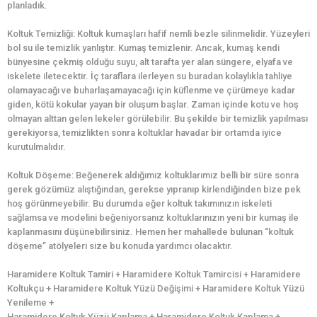
planladık.
Koltuk Temizliği: Koltuk kumaşları hafif nemli bezle silinmelidir. Yüzeyleri
bol su ile temizlik yanlıştır. Kumaş temizlenir. Ancak, kumaş kendi
bünyesine çekmiş olduğu suyu, alt tarafta yer alan süngere, elyafa ve
iskelete iletecektir. İç taraflara ilerleyen su buradan kolaylıkla tahliye
olamayacağı ve buharlaşamayacağı için küflenme ve çürümeye kadar
giden, kötü kokular yayan bir oluşum başlar. Zaman içinde kotu ve hoş
olmayan alttan gelen lekeler görülebilir. Bu şekilde bir temizlik yapılması
gerekiyorsa, temizlikten sonra koltuklar havadar bir ortamda iyice
kurutulmalıdır.
Koltuk Döşeme: Beğenerek aldığımız koltuklarımız belli bir süre sonra
gerek gözümüz alıştığından, gerekse yıpranıp kirlendiğinden bize pek
hoş görünmeyebilir. Bu durumda eğer koltuk takımınızın iskeleti
sağlamsa ve modelini beğeniyorsanız koltuklarınızın yeni bir kumaş ile
kaplanmasını düşünebilirsiniz. Hemen her mahallede bulunan “koltuk
döşeme” atölyeleri size bu konuda yardımcı olacaktır.
Haramidere Koltuk Tamiri + Haramidere Koltuk Tamircisi + Haramidere
Koltukçu + Haramidere Koltuk Yüzü Değişimi + Haramidere Koltuk Yüzü
Yenileme +
Haramidere Koltuk Yüzü Kaplama + Haramidere Koltuk Kaplama +