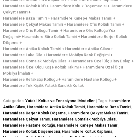
Haramidere Koltuk Kılıfı + Haramidere Koltuk Döşemecisi + Haramidere
Çekyat Tamiri +
Haramidere Baza Tamiri + Haramidere Kanepe Makas Tamiri +
Haramidere Çekyat Makas Tamiri + Haramidere Ofis Koltuk Tamiri +
Haramidere Ofis Koltuğu Tamiri + Haramidere Ofis Koltuğu Yüz
Değişimi+ Haramidere Büro Koltuk Tamiri + Haramidere Berjer Koltuk
Döşeme +
Haramidere Antika Koltuk Tamiri + Haramidere Antika Cilası +
Haramidere Lake Cila + Haramidere Mobilya Renk Değişimi +
Haramidere Gomalak Mobilya Cilası + Haramidere Özel Ölçü Ray Dolap +
Haramidere Özel Ölçü Köşe Koltuk Takımı + Haramidere Özel Ölçü
Mobilya İmalatı +
Haramidere Refakatçi Koltuğu + Haramidere Hastane Koltuğu +
Haramidere Tek Kişilik Yataklı Sandıklı Koltuk
Categories:
Yataklı Koltuk ve Fonksiyonel Modeller
| Tags:
Haramidere
Antika Cilası
,
Haramidere Antika Koltuk Tamiri
,
Haramidere Baza Tamiri
,
Haramidere Berjer Koltuk Döşeme
,
Haramidere Çekyat Makas Tamiri
,
Haramidere Çekyat Tamiri
,
Haramidere Gomalak Mobilya Cilası
,
Haramidere Hastane Koltuğu
,
Haramidere Kanepe Makas Tamiri
,
Haramidere Koltuk Döşemecisi
,
Haramidere Koltuk Kaplama
,