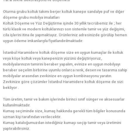
Oturma grubu koltuk takımı berjer koltuk kanepe sandalye puf ve diğer
döşeme grubu mobilya imalatları
Koltuk Döşeme ve Yüz Değiştirme işinde 30 yıllık tecrübemiz ile ; her
türlü klasik ve modern koltuklarınızı son sistemle tamir ve yüz değişimi,
cila işlerini itina ile yapmaktayız. Ürünleriniz adresinizde görülüp hemen
uygun ödeme imkanlarıyla fiyatlandırılmaktadır.
İstanbul Haramidere koltuk döşeme size en uygun kumaşlar ile koltuk
veya köşe koltuk veya kanepenizin yüzünü değiştiriyoruz,
mobilyalarınızın tamirini beraber yapalım, evinize en uygun mobilyayı
beraber seçelim birbirine uyumlu onlarca renk, desen ve tasarıma sahip
mobilyalar arasından zevkinize en uygun kombinasyonu yaratın.
Zevkinize göre çözümler İstanbul Haramidere koltuk döşeme de sizi
bekliyor .
Tüm üretim, tamir ve bakım işlerinde birinci sınıf sünger ve aksesuarlar
kullanılmaktadır.
Kumaş seçiminde size, kumaş hakkında gerekli tüm bilgiler konusunda
uzman kişi tarafından verilecektir.
Kumaş kataloğumuzdan istediğiniz kumaşı seçip tamir veya üretimini
yaptırabilirsiniz.