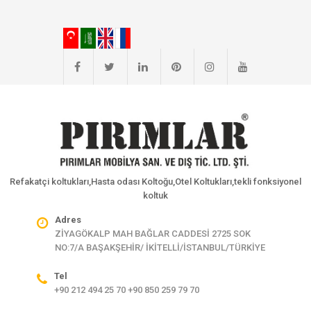
Refakatçi koltukları,Hasta odası Koltoğu,Otel Koltukları,tekli fonksiyonel
koltuk
Adres
ZİYAGÖKALP MAH BAĞLAR CADDESİ 2725 SOK
NO:7/A BAŞAKŞEHİR/ İKİTELLİ/İSTANBUL/TÜRKİYE
Tel
+90 212 494 25 70 +90 850 259 79 70