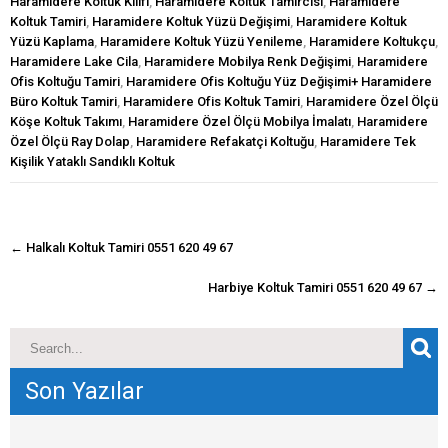
Haramidere Koltuk Kılıfı
,
Haramidere Koltuk Tamircisi
,
Haramidere
Koltuk Tamiri
,
Haramidere Koltuk Yüzü Değişimi
,
Haramidere Koltuk
Yüzü Kaplama
,
Haramidere Koltuk Yüzü Yenileme
,
Haramidere Koltukçu
,
Haramidere Lake Cila
,
Haramidere Mobilya Renk Değişimi
,
Haramidere
Ofis Koltuğu Tamiri
,
Haramidere Ofis Koltuğu Yüz Değişimi+ Haramidere
Büro Koltuk Tamiri
,
Haramidere Ofis Koltuk Tamiri
,
Haramidere Özel Ölçü
Köşe Koltuk Takımı
,
Haramidere Özel Ölçü Mobilya İmalatı
,
Haramidere
Özel Ölçü Ray Dolap
,
Haramidere Refakatçi Koltuğu
,
Haramidere Tek
Kişilik Yataklı Sandıklı Koltuk
navigasyon
←
Halkalı Koltuk Tamiri 0551 620 49 67
gönderisi
Harbiye Koltuk Tamiri 0551 620 49 67
→
Son Yazılar