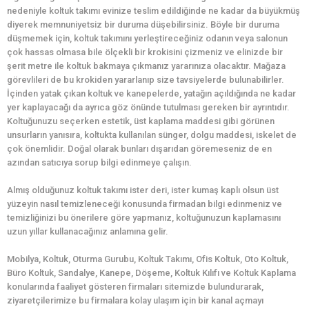
nedeniyle koltuk takımı evinize teslim edildiğinde ne kadar da büyükmüş
diyerek memnuniyetsiz bir duruma düşebilirsiniz. Böyle bir duruma
düşmemek için, koltuk takımını yerleştireceğiniz odanın veya salonun
çok hassas olmasa bile ölçekli bir krokisini çizmeniz ve elinizde bir
şerit metre ile koltuk bakmaya çıkmanız yararınıza olacaktır. Mağaza
görevlileri de bu krokiden yararlanıp size tavsiyelerde bulunabilirler.
İçinden yatak çıkan koltuk ve kanepelerde, yatağın açıldığında ne kadar
yer kaplayacağı da ayrıca göz önünde tutulması gereken bir ayrıntıdır.
Koltuğunuzu seçerken estetik, üst kaplama maddesi gibi görünen
unsurların yanısıra, koltukta kullanılan sünger, dolgu maddesi, iskelet de
çok önemlidir. Doğal olarak bunları dışarıdan göremeseniz de en
azından satıcıya sorup bilgi edinmeye çalışın.
Almış olduğunuz koltuk takımı ister deri, ister kumaş kaplı olsun üst
yüzeyin nasıl temizleneceği konusunda firmadan bilgi edinmeniz ve
temizliğinizi bu önerilere göre yapmanız, koltuğunuzun kaplamasını
uzun yıllar kullanacağınız anlamına gelir.
Mobilya, Koltuk, Oturma Gurubu, Koltuk Takımı, Ofis Koltuk, Oto Koltuk,
Büro Koltuk, Sandalye, Kanepe, Döşeme, Koltuk Kılıfı ve Koltuk Kaplama
konularında faaliyet gösteren firmaları sitemizde bulundurarak,
ziyaretçilerimize bu firmalara kolay ulaşım için bir kanal açmayı