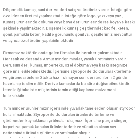
Döşemelik kumaş, suni deri ve deri satış ve üretimiz vardır. İsteğe göre
özel desen üretimi yapılmaktadır. İsteğe göre logo, yazı veya yazı,
Kumaş ürünlerinde dokuma veya boya deri ürünlerinde ise boya ve baskı
şeklinde yapılmaktadır. Döşemelik kumaş çeşitlerinde; kadife, keten,
şönil, pamuklu keten, kadife görünümlü şönil vs. çeşitlerimiz mevcuttur
ve ayrıca özel üretim yapılabilmektedir.
Firmamız sektörün önde gelen firmaları ile beraber çalışmaktadır.
Her renk ve desende Armut minder, minder, yastık üretimimiz vardır.
Deri, suni deri, kumaş, imperteks, özel dokuma veya baskı isteğinize
göre imal edilebilmektedir. İçerisine styropor ile doldurularak terleme
ve çürümesi önlenir Stokta hazır olmayan suni deri ürünlerin 2 günde
hazırlanıp teslim edilir. Deri ve kumaşlarda bu süre değişebilmektedir.
İstenildiği takdirde müşterinin temin ettiği kaplama malzemesi
kullanılabilir.
Tüm minder ürünlerimizin içerisinde yuvarlak tanelerden oluşan styropor
kullanılmaktadır. Styropor ile doldurulan ürünlerde terleme ve
çürümeden kaynaklanan yırtılmalar oluşmaz. İçerisine parça sünger,
kırpıntı ve pamuk konulan ürünler terletir ve vücuttan alınan sıvı
neticesinde üründe çürüme ve yırtılmalar oluşur.