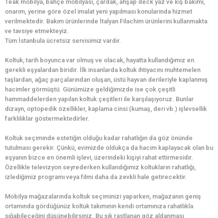
Teak mobilya, bahçe mobilyası, çardak, ahşap deck yaz ve kış bakımı,
onarım, yerine göre özel imalat yeni yapılması konularında hizmet
verilmektedir. Bakım ürünlerinde İtalyan Filachim ürünlerini kullanmakta
ve tavsiye etmekteyiz.
Tüm İstanbula ücretsiz servisimiz vardır.
Koltuk, tarih boyunca var olmuş ve olacak, hayatta kullandığımız en
gerekli eşyalardan biridir. İlk insanlarda koltuk ihtiyacını muhtemelen
taşlardan, ağaç parçalarından oluşan, üstü hayvan derileriyle kaplanmış
hacimler görmüştü. Günümüze geldiğimizde ise çok çeşitli
hammaddelerden yapılan koltuk çeşitleri ile karşılaşıyoruz. Bunlar
dizayn, optopedik özellikler, kaplama cinsi (kumaş, deri vb.) işlevsellik
farklılıklar göstermektedirler.
Koltuk seçiminde estetiğin olduğu kadar rahatlığın da göz önünde
tutulması gerekir. Çünkü, evimizde oldukça da hacim kaplayacak olan bu
eşyanın bizce en önemli işlevi, üzerindeki kişiyi rahat ettirmesidir.
Özellikle televizyon seyrederken kullandığımız koltukların rahatlığı,
izlediğimiz programı veya filmi daha da zevkli hale getirecektir.
Mobilya mağazalarında koltuk seçiminizi yaparken, mağazanın geniş
ortamında gördüğünüz koltuk takımının kendi ortamınıza rahatlıkla
sığabileceğini düşünebilirsiniz. Bu sık rastlanan göz aldanması