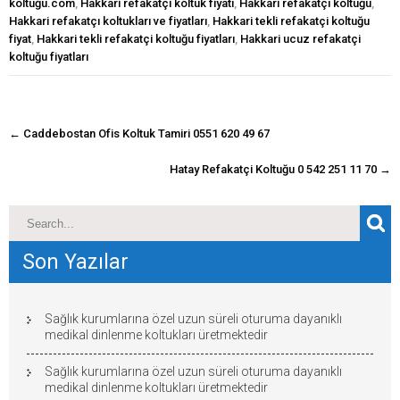
koltuğu.com
,
Hakkari refakatçi koltuk fiyatı
,
Hakkari refakatçı koltuğu
,
Hakkari refakatçı koltukları ve fiyatları
,
Hakkari tekli refakatçi koltuğu
fiyat
,
Hakkari tekli refakatçi koltuğu fiyatları
,
Hakkari ucuz refakatçi
koltuğu fiyatları
navigasyon
←
Caddebostan Ofis Koltuk Tamiri 0551 620 49 67
gönderisi
Hatay Refakatçi Koltuğu 0 542 251 11 70
→
Son Yazılar
Sağlık kurumlarına özel uzun süreli oturuma dayanıklı
medikal dinlenme koltukları üretmektedir
Sağlık kurumlarına özel uzun süreli oturuma dayanıklı
medikal dinlenme koltukları üretmektedir