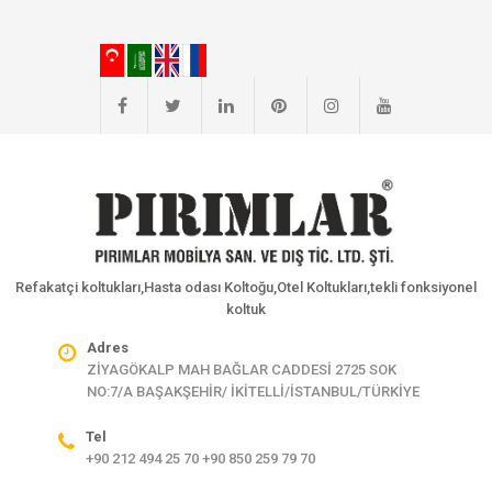
Refakatçi koltukları,Hasta odası Koltoğu,Otel Koltukları,tekli fonksiyonel
koltuk
Adres
ZİYAGÖKALP MAH BAĞLAR CADDESİ 2725 SOK
NO:7/A BAŞAKŞEHİR/ İKİTELLİ/İSTANBUL/TÜRKİYE
Tel
+90 212 494 25 70 +90 850 259 79 70