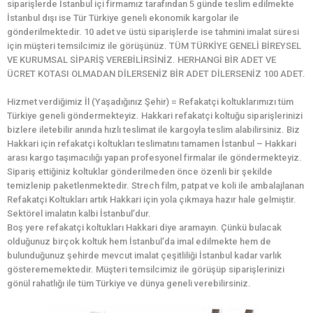
siparişlerde İstanbul içi firmamız tarafından 5 günde teslim edilmekte
İstanbul dışı ise Tür Türkiye geneli ekonomik kargolar ile
gönderilmektedir. 10 adet ve üstü siparişlerde ise tahmini imalat süresi
için müşteri temsilcimiz ile görüşünüz. TÜM TÜRKİYE GENELİ BİREYSEL
VE KURUMSAL SİPARİŞ VEREBİLİRSİNİZ. HERHANGİ BİR ADET VE
ÜCRET KOTASI OLMADAN DİLERSENİZ BİR ADET DİLERSENİZ 100 ADET.
Hizmet verdiğimiz İl (Yaşadığınız Şehir) = Refakatçi koltuklarımızı tüm
Türkiye geneli göndermekteyiz. Hakkari refakatçi koltuğu siparişlerinizi
bizlere iletebilir anında hızlı teslimat ile kargoyla teslim alabilirsiniz. Biz
Hakkari için refakatçi koltukları teslimatını tamamen İstanbul – Hakkari
arası kargo taşımacılığı yapan profesyonel firmalar ile göndermekteyiz.
Sipariş ettiğiniz koltuklar gönderilmeden önce özenli bir şekilde
temizlenip paketlenmektedir. Strech film, patpat ve koli ile ambalajlanan
Refakatçi Koltukları artık Hakkari için yola çıkmaya hazır hale gelmiştir.
Sektörel imalatın kalbi İstanbul’dur.
Boş yere refakatçi koltukları Hakkari diye aramayın. Çünkü bulacak
olduğunuz birçok koltuk hem İstanbul’da imal edilmekte hem de
bulunduğunuz şehirde mevcut imalat çeşitliliği İstanbul kadar varlık
gösterememektedir. Müşteri temsilcimiz ile görüşüp siparişlerinizi
gönül rahatlığı ile tüm Türkiye ve dünya geneli verebilirsiniz.