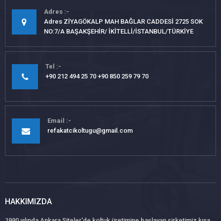
Adres
Adres ZİYAGÖKALP MAH BAĞLAR CADDESİ 2725 SOK
NO:7/A BAŞAKŞEHİR/ İKİTELLİ/İSTANBUL/TÜRKİYE
Tel
+90 212 494 25 70 +90 850 259 79 70
Email
refakatcikoltugu@gmail.com
HAKKIMIZDA
1990 yılında Ankara Siteler'de koltuk üretimine başlayan şirketimiz kısa