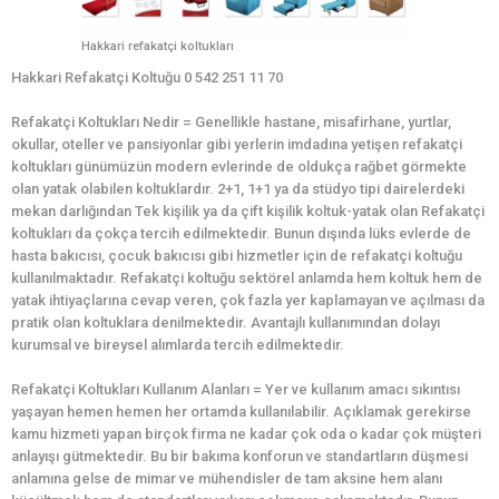
Hakkari refakatçi koltukları
Hakkari Refakatçi Koltuğu 0 542 251 11 70
Refakatçi Koltukları Nedir = Genellikle hastane, misafirhane, yurtlar,
okullar, oteller ve pansiyonlar gibi yerlerin imdadına yetişen refakatçi
koltukları günümüzün modern evlerinde de oldukça rağbet görmekte
olan yatak olabilen koltuklardır. 2+1, 1+1 ya da stüdyo tipi dairelerdeki
mekan darlığından Tek kişilik ya da çift kişilik koltuk-yatak olan Refakatçi
koltukları da çokça tercih edilmektedir. Bunun dışında lüks evlerde de
hasta bakıcısı, çocuk bakıcısı gibi hizmetler için de refakatçi koltuğu
kullanılmaktadır. Refakatçi koltuğu sektörel anlamda hem koltuk hem de
yatak ihtiyaçlarına cevap veren, çok fazla yer kaplamayan ve açılması da
pratik olan koltuklara denilmektedir. Avantajlı kullanımından dolayı
kurumsal ve bireysel alımlarda tercih edilmektedir.
Refakatçi Koltukları Kullanım Alanları = Yer ve kullanım amacı sıkıntısı
yaşayan hemen hemen her ortamda kullanılabilir. Açıklamak gerekirse
kamu hizmeti yapan birçok firma ne kadar çok oda o kadar çok müşteri
anlayışı gütmektedir. Bu bir bakıma konforun ve standartların düşmesi
anlamına gelse de mimar ve mühendisler de tam aksine hem alanı