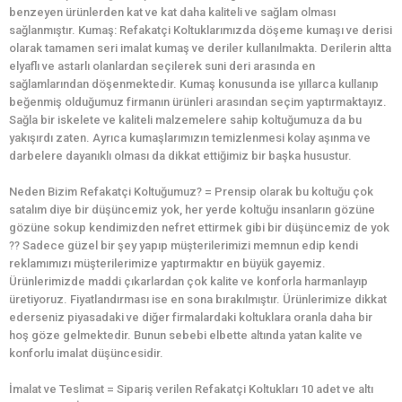
benzeyen ürünlerden kat ve kat daha kaliteli ve sağlam olması
sağlanmıştır. Kumaş: Refakatçi Koltuklarımızda döşeme kumaşı ve derisi
olarak tamamen seri imalat kumaş ve deriler kullanılmakta. Derilerin altta
elyaflı ve astarlı olanlardan seçilerek suni deri arasında en
sağlamlarından döşenmektedir. Kumaş konusunda ise yıllarca kullanıp
beğenmiş olduğumuz firmanın ürünleri arasından seçim yaptırmaktayız.
Sağla bir iskelete ve kaliteli malzemelere sahip koltuğumuza da bu
yakışırdı zaten. Ayrıca kumaşlarımızın temizlenmesi kolay aşınma ve
darbelere dayanıklı olması da dikkat ettiğimiz bir başka husustur.
Neden Bizim Refakatçi Koltuğumuz? = Prensip olarak bu koltuğu çok
satalım diye bir düşüncemiz yok, her yerde koltuğu insanların gözüne
gözüne sokup kendimizden nefret ettirmek gibi bir düşüncemiz de yok
?? Sadece güzel bir şey yapıp müşterilerimizi memnun edip kendi
reklamımızı müşterilerimize yaptırmaktır en büyük gayemiz.
Ürünlerimizde maddi çıkarlardan çok kalite ve konforla harmanlayıp
üretiyoruz. Fiyatlandırması ise en sona bırakılmıştır. Ürünlerimize dikkat
ederseniz piyasadaki ve diğer firmalardaki koltuklara oranla daha bir
hoş göze gelmektedir. Bunun sebebi elbette altında yatan kalite ve
konforlu imalat düşüncesidir.
İmalat ve Teslimat = Sipariş verilen Refakatçi Koltukları 10 adet ve altı