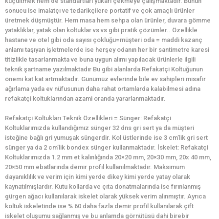
küçültmek hem de standartları yukarı çekmeye çalışmaktadır. Bunun
sonucu ise imalatçı ve tedarikçilere portatif ve çok amaçlı ürünler
üretmek düşmüştür. Hem masa hem sehpa olan ürünler, duvara gömme
yataklıklar, yatak olan koltuklar vs vs gibi pratik çözümler.. Özellikle
hastane ve otel gibi oda sayısı çokluğu=müşteri oda = maddi kazanç
anlamı taşıyan işletmelerde ise herşey odanın her bir santimetre karesi
titizlikle tasarlanmakta ve buna uygun alımı yapılacak ürünlerle ilgili
teknik şartname yazılmaktadır Bu gibi alanlarda Refakatçi Koltuğunun
önemi kat kat artmaktadır. Günümüz evlerinde bile ev sahipleri misafir
ağırlama yada ev nüfusunun daha rahat ortamlarda kalabilmesi adına
refakatçi koltuklarından azami oranda yararlanmaktadır.
Refakatçi Koltukları Teknik Özellikleri = Sünger: Refakatçi
Koltuklarımızda kullandığımız sünger 32 dns gri sert ya da müşteri
isteğine bağlı gri yumuşak süngerdir. Kol üstlerinde ise 3 cm’lik gri sert
sünger ya da 2 cm’lik bondex sünger kullanmaktadır. İskelet: Refakatçi
Koltuklarımızda 1.2 mm et kalınlığında 20×20 mm, 20×30 mm, 20x 40 mm,
20×50 mm ebatlarında demir profil kullanılmaktadır. Maksimum
dayanıklılık ve verim için kimi yerde dikey kimi yerde yatay olarak
kaynatılmışlardır. Kutu kollarda ve çıta donatmalarında ise fırınlanmış
gürgen ağacı kullanılarak iskelet olarak yüksek verim alınmıştır. Ayrıca
koltuk iskeletinde ise % 60 daha fazla demir profil kullanılarak çift
iskelet oluşumu sağlanmış ve bu anlamda görnütüsü dahi birebir