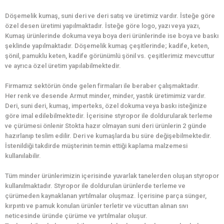
Döşemelik kumaş, suni deri ve deri satış ve üretimiz vardır. İsteğe göre
özel desen üretimi yapılmaktadır. İsteğe göre logo, yazı veya yazı,
Kumaş ürünlerinde dokuma veya boya deri ürünlerinde ise boya ve baskı
şeklinde yapılmaktadır. Döşemelik kumaş çeşitlerinde; kadife, keten,
şönil, pamuklu keten, kadife görünümlü şönil vs. çeşitlerimiz mevcuttur
ve ayrıca özel üretim yapılabilmektedir.
Firmamız sektörün önde gelen firmaları ile beraber çalışmaktadır.
Her renk ve desende Armut minder, minder, yastık üretimimiz vardır.
Deri, suni deri, kumaş, imperteks, özel dokuma veya baskı isteğinize
göre imal edilebilmektedir. İçerisine styropor ile doldurularak terleme
ve çürümesi önlenir Stokta hazır olmayan suni deri ürünlerin 2 günde
hazırlanıp teslim edilir. Deri ve kumaşlarda bu süre değişebilmektedir.
İstenildiği takdirde müşterinin temin ettiği kaplama malzemesi
kullanılabilir.
Tüm minder ürünlerimizin içerisinde yuvarlak tanelerden oluşan styropor
kullanılmaktadır. Styropor ile doldurulan ürünlerde terleme ve
çürümeden kaynaklanan yırtılmalar oluşmaz. İçerisine parça sünger,
kırpıntı ve pamuk konulan ürünler terletir ve vücuttan alınan sıvı
neticesinde üründe çürüme ve yırtılmalar oluşur.