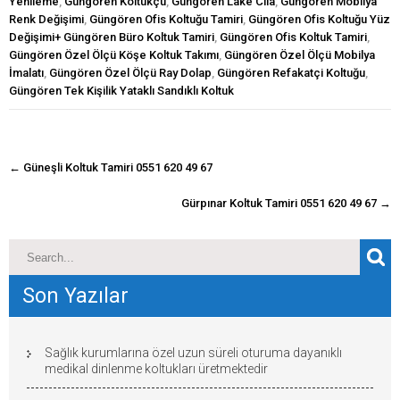
Yenileme
,
Güngören Koltukçu
,
Güngören Lake Cila
,
Güngören Mobilya
Renk Değişimi
,
Güngören Ofis Koltuğu Tamiri
,
Güngören Ofis Koltuğu Yüz
Değişimi+ Güngören Büro Koltuk Tamiri
,
Güngören Ofis Koltuk Tamiri
,
Güngören Özel Ölçü Köşe Koltuk Takımı
,
Güngören Özel Ölçü Mobilya
İmalatı
,
Güngören Özel Ölçü Ray Dolap
,
Güngören Refakatçi Koltuğu
,
Güngören Tek Kişilik Yataklı Sandıklı Koltuk
navigasyon
←
Güneşli Koltuk Tamiri 0551 620 49 67
gönderisi
Gürpınar Koltuk Tamiri 0551 620 49 67
→
Son Yazılar
Sağlık kurumlarına özel uzun süreli oturuma dayanıklı
medikal dinlenme koltukları üretmektedir