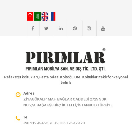
Refakatçi koltukları,Hasta odası Koltoğu,Otel Koltukları,tekli fonksiyonel
koltuk
Adres
ZİYAGÖKALP MAH BAĞLAR CADDESİ 2725 SOK
NO:7/A BAŞAKŞEHİR/ İKİTELLİ/İSTANBUL/TÜRKİYE
Tel
+90 212 494 25 70 +90 850 259 79 70