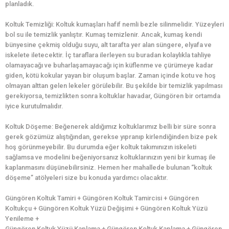
planladık.
Koltuk Temizliği: Koltuk kumaşları hafif nemli bezle silinmelidir. Yüzeyleri
bol su ile temizlik yanlıştır. Kumaş temizlenir. Ancak, kumaş kendi
bünyesine çekmiş olduğu suyu, alt tarafta yer alan süngere, elyafa ve
iskelete iletecektir. İç taraflara ilerleyen su buradan kolaylıkla tahliye
olamayacağı ve buharlaşamayacağı için küflenme ve çürümeye kadar
giden, kötü kokular yayan bir oluşum başlar. Zaman içinde kotu ve hoş
olmayan alttan gelen lekeler görülebilir. Bu şekilde bir temizlik yapılması
gerekiyorsa, temizlikten sonra koltuklar havadar, Güngören bir ortamda
iyice kurutulmalıdır.
Koltuk Döşeme: Beğenerek aldığımız koltuklarımız belli bir süre sonra
gerek gözümüz alıştığından, gerekse yıpranıp kirlendiğinden bize pek
hoş görünmeyebilir. Bu durumda eğer koltuk takımınızın iskeleti
sağlamsa ve modelini beğeniyorsanız koltuklarınızın yeni bir kumaş ile
kaplanmasını düşünebilirsiniz. Hemen her mahallede bulunan “koltuk
döşeme” atölyeleri size bu konuda yardımcı olacaktır.
Güngören Koltuk Tamiri + Güngören Koltuk Tamircisi + Güngören
Koltukçu + Güngören Koltuk Yüzü Değişimi + Güngören Koltuk Yüzü
Yenileme +
Güngören Koltuk Yüzü Kaplama + Güngören Koltuk Kaplama + Güngören