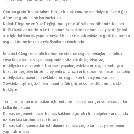
Oturma grubu koltuk takımı berjer koltuk kanepe sandalye puf ve diğer
döşeme grubu mobilya imalatları
Koltuk Döşeme ve Yüz Değiştirme işinde 30 yıllık tecrübemiz ile ; her
türlü klasik ve modern koltuklarınızı son sistemle tamir ve yüz değişimi,
cila işlerini itina ile yapmaktayız. Ürünleriniz adresinizde görülüp hemen
uygun ödeme imkanlarıyla fiyatlandırılmaktadır.
İstanbul Güngören koltuk döşeme size en uygun kumaşlar ile koltuk
veya köşe koltuk veya kanepenizin yüzünü değiştiriyoruz,
mobilyalarınızın tamirini beraber yapalım, evinize en uygun mobilyayı
beraber seçelim birbirine uyumlu onlarca renk, desen ve tasarıma sahip
mobilyalar arasından zevkinize en uygun kombinasyonu yaratın.
Zevkinize göre çözümler İstanbul Güngören koltuk döşeme de sizi
bekliyor .
Tüm üretim, tamir ve bakım işlerinde birinci sınıf sünger ve aksesuarlar
kullanılmaktadır.
Kumaş seçiminde size, kumaş hakkında gerekli tüm bilgiler konusunda
uzman kişi tarafından verilecektir.
Kumaş kataloğumuzdan istediğiniz kumaşı seçip tamir veya üretimini
yaptırabilirsiniz.