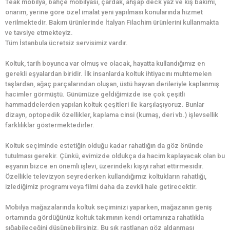
Teak mobilya, bahçe mobilyası, çardak, ahşap deck yaz ve kış bakımı,
onarım, yerine göre özel imalat yeni yapılması konularında hizmet
verilmektedir. Bakım ürünlerinde İtalyan Filachim ürünlerini kullanmakta
ve tavsiye etmekteyiz.
Tüm İstanbula ücretsiz servisimiz vardır.
Koltuk, tarih boyunca var olmuş ve olacak, hayatta kullandığımız en
gerekli eşyalardan biridir. İlk insanlarda koltuk ihtiyacını muhtemelen
taşlardan, ağaç parçalarından oluşan, üstü hayvan derileriyle kaplanmış
hacimler görmüştü. Günümüze geldiğimizde ise çok çeşitli
hammaddelerden yapılan koltuk çeşitleri ile karşılaşıyoruz. Bunlar
dizayn, optopedik özellikler, kaplama cinsi (kumaş, deri vb.) işlevsellik
farklılıklar göstermektedirler.
Koltuk seçiminde estetiğin olduğu kadar rahatlığın da göz önünde
tutulması gerekir. Çünkü, evimizde oldukça da hacim kaplayacak olan bu
eşyanın bizce en önemli işlevi, üzerindeki kişiyi rahat ettirmesidir.
Özellikle televizyon seyrederken kullandığımız koltukların rahatlığı,
izlediğimiz programı veya filmi daha da zevkli hale getirecektir.
Mobilya mağazalarında koltuk seçiminizi yaparken, mağazanın geniş
ortamında gördüğünüz koltuk takımının kendi ortamınıza rahatlıkla
sığabileceğini düşünebilirsiniz. Bu sık rastlanan göz aldanması