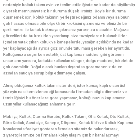
nedeniyle koltuk takımı evinize teslim edildiğinde ne kadar da büyükmüş
diyerek memnuniyetsiz bir duruma düşebilirsiniz. Böyle bir duruma
düşmemek için, koltuk takımını yerleştireceğiniz odanın veya salonun
çok hassas olmasa bile ölçekli bir krokisini çizmeniz ve elinizde bir
şerit metre ile koltuk bakmaya çıkmanız yararınıza olacaktır. Mağaza
görevlileri de bu krokiden yararlanıp size tavsiyelerde bulunabilirler.
İçinden yatak çıkan koltuk ve kanepelerde, yatağın açıldığında ne kadar
yer kaplayacağı da ayrıca göz önünde tutulması gereken bir ayrıntıdır.
Koltuğunuzu seçerken estetik, üst kaplama maddesi gibi görünen
unsurların yanısıra, koltukta kullanılan sünger, dolgu maddesi, iskelet de
çok önemlidir. Doğal olarak bunları dışarıdan göremeseniz de en
azından satıcıya sorup bilgi edinmeye çalışın.
Almış olduğunuz koltuk takımı ister deri, ister kumaş kaplı olsun üst
yüzeyin nasıl temizleneceği konusunda firmadan bilgi edinmeniz ve
temizliğinizi bu önerilere göre yapmanız, koltuğunuzun kaplamasını
uzun yıllar kullanacağınız anlamına gelir.
Mobilya, Koltuk, Oturma Gurubu, Koltuk Takımı, Ofis Koltuk, Oto Koltuk,
Büro Koltuk, Sandalye, Kanepe, Döşeme, Koltuk Kılıfı ve Koltuk Kaplama
konularında faaliyet gösteren firmaları sitemizde bulundurarak,
ziyaretçilerimize bu firmalara kolay ulaşım için bir kanal açmayı