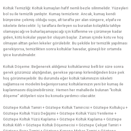
Koltuk Temizliği: Koltuk kumaşları hafif nemli bezle silinmelidir. Yüzeyleri
bol su ile temizlik yanlıştır. Kumaş temizlenir. Ancak, kumaş kendi
bünyesine çekmiş olduğu suyu, alt tarafta yer alan süngere, elyafa ve
iskelete iletecektir. İç taraflara ilerleyen su buradan kolaylıkla tahliye
olamayacağı ve buharlaşamayacağı için küflenme ve çürümeye kadar
giden, kötü kokular yayan bir oluşum başlar. Zaman içinde kotu ve hoş
olmayan alttan gelen lekeler görülebilir. Bu şekilde bir temizlik yapılması
gerekiyorsa, temizlikten sonra koltuklar havadar, güneşli bir ortamda
iyice kurutulmalıdır.
Koltuk Döşeme: Beğenerek aldığımız koltuklarımız belli bir süre sonra
gerek gözümüz alıştığından, gerekse yıpranıp kirlendiğinden bize pek
hoş görünmeyebilir. Bu durumda eğer koltuk takımınızın iskeleti
sağlamsa ve modelini beğeniyorsanız koltuklarınızın yeni bir kumaş ile
kaplanmasını düşünebilirsiniz. Hemen her mahallede bulunan “koltuk
döşeme” atölyeleri size bu konuda yardımcı olacaktır.
Göztepe Koltuk Tamiri + Göztepe Koltuk Tamircisi + Göztepe Koltukçu +
Göztepe Koltuk Yüzü Değişimi + Göztepe Koltuk Yüzü Yenileme +
Göztepe Koltuk Yüzü Kaplama + Göztepe Koltuk Kaplama + Göztepe
Koltuk Kılıfı + Göztepe Koltuk Döşemecisi + Göztepe Çekyat Tamiri +
Göztepe Baza Tamiri + Göztepe Kanepe Makas Tamiri + Göztepe