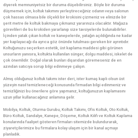
diyerek memnuniyetsiz bir duruma düşebilirsiniz. Böyle bir duruma
düşmemek için, koltuk takımını yerleştireceğiniz odanın veya salonun
çok hassas olmasa bile ölçekli bir krokisini çizmeniz ve elinizde bir
şerit metre ile koltuk bakmaya çıkmanız yararınıza olacaktır. Mağaza
görevlileri de bu krokiden yararlanıp size tavsiyelerde bulunabilirler.
İçinden yatak çıkan koltuk ve kanepelerde, yatağın açıldığında ne kadar
yer kaplayacağı da ayrıca göz önünde tutulması gereken bir ayrıntıdır.
Koltuğunuzu seçerken estetik, üst kaplama maddesi gibi görünen
unsurların yanısıra, koltukta kullanılan sünger, dolgu maddesi, iskelet de
çok önemlidir. Doğal olarak bunları dışarıdan göremeseniz de en
azından satıcıya sorup bilgi edinmeye çalışın.
Almış olduğunuz koltuk takımı ister deri, ister kumaş kaplı olsun üst
yüzeyin nasıl temizleneceği konusunda firmadan bilgi edinmeniz ve
temizliğinizi bu önerilere göre yapmanız, koltuğunuzun kaplamasını
uzun yıllar kullanacağınız anlamına gelir.
Mobilya, Koltuk, Oturma Gurubu, Koltuk Takımı, Ofis Koltuk, Oto Koltuk,
Büro Koltuk, Sandalye, Kanepe, Döşeme, Koltuk Kılıfı ve Koltuk Kaplama
konularında faaliyet gösteren firmaları sitemizde bulundurarak,
ziyaretçilerimize bu firmalara kolay ulaşım için bir kanal açmayı
planladık.