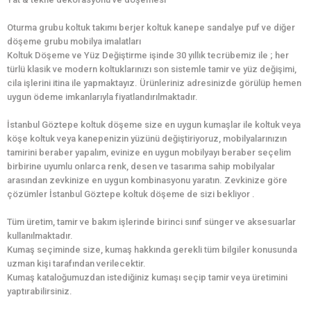
Oturma grubu koltuk takımı berjer koltuk kanepe sandalye puf ve diğer
döşeme grubu mobilya imalatları
Koltuk Döşeme ve Yüz Değiştirme işinde 30 yıllık tecrübemiz ile ; her
türlü klasik ve modern koltuklarınızı son sistemle tamir ve yüz değişimi,
cila işlerini itina ile yapmaktayız. Ürünleriniz adresinizde görülüp hemen
uygun ödeme imkanlarıyla fiyatlandırılmaktadır.
İstanbul Göztepe koltuk döşeme size en uygun kumaşlar ile koltuk veya
köşe koltuk veya kanepenizin yüzünü değiştiriyoruz, mobilyalarınızın
tamirini beraber yapalım, evinize en uygun mobilyayı beraber seçelim
birbirine uyumlu onlarca renk, desen ve tasarıma sahip mobilyalar
arasından zevkinize en uygun kombinasyonu yaratın. Zevkinize göre
çözümler İstanbul Göztepe koltuk döşeme de sizi bekliyor .
Tüm üretim, tamir ve bakım işlerinde birinci sınıf sünger ve aksesuarlar
kullanılmaktadır.
Kumaş seçiminde size, kumaş hakkında gerekli tüm bilgiler konusunda
uzman kişi tarafından verilecektir.
Kumaş kataloğumuzdan istediğiniz kumaşı seçip tamir veya üretimini
yaptırabilirsiniz.