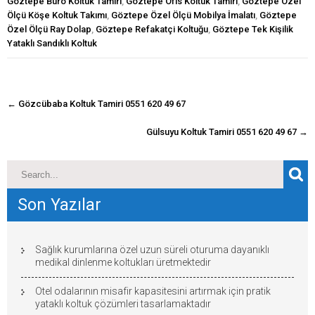
Göztepe Büro Koltuk Tamiri
,
Göztepe Ofis Koltuk Tamiri
,
Göztepe Özel
Ölçü Köşe Koltuk Takımı
,
Göztepe Özel Ölçü Mobilya İmalatı
,
Göztepe
Özel Ölçü Ray Dolap
,
Göztepe Refakatçi Koltuğu
,
Göztepe Tek Kişilik
Yataklı Sandıklı Koltuk
navigasyon
←
Gözcübaba Koltuk Tamiri 0551 620 49 67
gönderisi
Gülsuyu Koltuk Tamiri 0551 620 49 67
→
Son Yazılar
Sağlık kurumlarına özel uzun süreli oturuma dayanıklı
medikal dinlenme koltukları üretmektedir
Otel odalarının misafir kapasitesini artırmak için pratik
yataklı koltuk çözümleri tasarlamaktadır