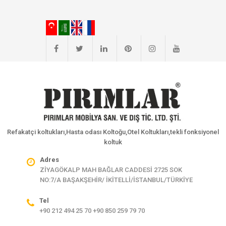
Refakatçi koltukları,Hasta odası Koltoğu,Otel Koltukları,tekli fonksiyonel
koltuk
Adres
ZİYAGÖKALP MAH BAĞLAR CADDESİ 2725 SOK
NO:7/A BAŞAKŞEHİR/ İKİTELLİ/İSTANBUL/TÜRKİYE
Tel
+90 212 494 25 70 +90 850 259 79 70