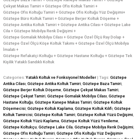
Çekyat Makas Tamiri + Göztepe Ofis Koltuk Tamiri +
Göztepe Ofis Koltuğu Tamiri + Göztepe Ofis Koltuğu Yüz Değişimi+
Göztepe Büro Koltuk Tamiri + Göztepe Berjer Koltuk Döşeme +
Göztepe Antika Koltuk Tamiri + Göztepe Antika Cilası + Göztepe Lake
Cila + Göztepe Mobilya Renk Değişimi +
Göztepe Gomalak Mobilya Cilası + Göztepe Özel Ölçü Ray Dolap +
Göztepe Özel Ölçü Köşe Koltuk Takımı + Göztepe Özel Ölçü Mobilya
İmalatı +
Göztepe Refakatçi Koltuğu + Göztepe Hastane Koltuğu + Göztepe Tek
Kişilik Yataklı Sandıklı Koltuk
Categories:
Yataklı Koltuk ve Fonksiyonel Modeller
| Tags:
Göztepe
Antika Cilası
,
Göztepe Antika Koltuk Tamiri
,
Göztepe Baza Tamiri
,
Göztepe Berjer Koltuk Döşeme
,
Göztepe Çekyat Makas Tamiri
,
Göztepe Çekyat Tamiri
,
Göztepe Gomalak Mobilya Cilası
,
Göztepe
Hastane Koltuğu
,
Göztepe Kanepe Makas Tamiri
,
Göztepe Koltuk
Döşemecisi
,
Göztepe Koltuk Kaplama
,
Göztepe Koltuk Kılıfı
,
Göztepe
Koltuk Tamircisi
,
Göztepe Koltuk Tamiri
,
Göztepe Koltuk Yüzü Değişimi
,
Göztepe Koltuk Yüzü Kaplama
,
Göztepe Koltuk Yüzü Yenileme
,
Göztepe Koltukçu
,
Göztepe Lake Cila
,
Göztepe Mobilya Renk Değişimi
,
Göztepe Ofis Koltuğu Tamiri
,
Göztepe Ofis Koltuğu Yüz Değişimi+