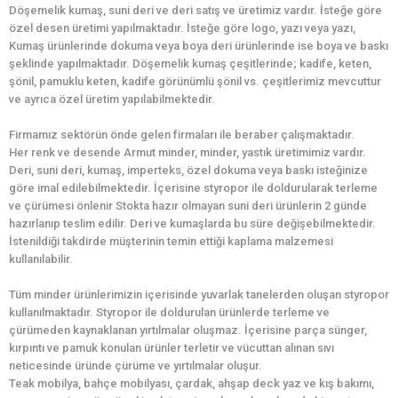
Döşemelik kumaş, suni deri ve deri satış ve üretimiz vardır. İsteğe göre
özel desen üretimi yapılmaktadır. İsteğe göre logo, yazı veya yazı,
Kumaş ürünlerinde dokuma veya boya deri ürünlerinde ise boya ve baskı
şeklinde yapılmaktadır. Döşemelik kumaş çeşitlerinde; kadife, keten,
şönil, pamuklu keten, kadife görünümlü şönil vs. çeşitlerimiz mevcuttur
ve ayrıca özel üretim yapılabilmektedir.
Firmamız sektörün önde gelen firmaları ile beraber çalışmaktadır.
Her renk ve desende Armut minder, minder, yastık üretimimiz vardır.
Deri, suni deri, kumaş, imperteks, özel dokuma veya baskı isteğinize
göre imal edilebilmektedir. İçerisine styropor ile doldurularak terleme
ve çürümesi önlenir Stokta hazır olmayan suni deri ürünlerin 2 günde
hazırlanıp teslim edilir. Deri ve kumaşlarda bu süre değişebilmektedir.
İstenildiği takdirde müşterinin temin ettiği kaplama malzemesi
kullanılabilir.
Tüm minder ürünlerimizin içerisinde yuvarlak tanelerden oluşan styropor
kullanılmaktadır. Styropor ile doldurulan ürünlerde terleme ve
çürümeden kaynaklanan yırtılmalar oluşmaz. İçerisine parça sünger,
kırpıntı ve pamuk konulan ürünler terletir ve vücuttan alınan sıvı
neticesinde üründe çürüme ve yırtılmalar oluşur.
Teak mobilya, bahçe mobilyası, çardak, ahşap deck yaz ve kış bakımı,