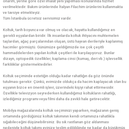
onarım, yerine göre özel imalat yeni yapılması konularında hizmet
verilmektedir. Bakım ürünlerinde İtalyan Filachim ürünlerini kullanmakta
ve tavsiye etmekteyiz.
Tüm İstanbula ücretsiz servisimiz vardır.
Koltuk, tarih boyunca var olmuş ve olacak, hayatta kullandığımız en
gerekli eşyalardan biridir. İlk insanlarda koltuk ihtiyacını muhtemelen
taşlardan, ağaç parçalarından oluşan, üstü hayvan derileriyle kaplanmış
hacimler görmüştü. Günümüze geldiğimizde ise çok çeşitli
hammaddelerden yapılan koltuk çeşitleri ile karşılaşıyoruz. Bunlar
dizayn, optopedik özellikler, kaplama cinsi (kumaş, deri vb.) işlevsellik
farklılıklar göstermektedirler.
Koltuk seçiminde estetiğin olduğu kadar rahatlığın da göz önünde
tutulması gerekir. Çünkü, evimizde oldukça da hacim kaplayacak olan bu
eşyanın bizce en önemli işlevi, üzerindeki kişiyi rahat ettirmesidir.
Özellikle televizyon seyrederken kullandığımız koltukların rahatlığı,
izlediğimiz programı veya filmi daha da zevkli hale getirecektir.
Mobilya mağazalarında koltuk seçiminizi yaparken, mağazanın geniş
ortamında gördüğünüz koltuk takımının kendi ortamınıza rahatlıkla
sığabileceğini düşünebilirsiniz. Bu sık rastlanan göz aldanması
nedeniyle koltuk takımı evinize teslim edildiğinde ne kadar da büyükmüş