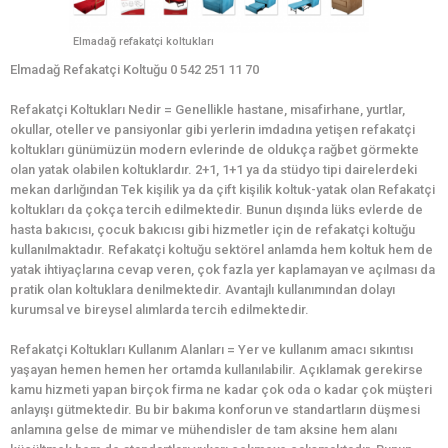
Elmadağ refakatçi koltukları
Elmadağ Refakatçi Koltuğu 0 542 251 11 70
Refakatçi Koltukları Nedir = Genellikle hastane, misafirhane, yurtlar,
okullar, oteller ve pansiyonlar gibi yerlerin imdadına yetişen refakatçi
koltukları günümüzün modern evlerinde de oldukça rağbet görmekte
olan yatak olabilen koltuklardır. 2+1, 1+1 ya da stüdyo tipi dairelerdeki
mekan darlığından Tek kişilik ya da çift kişilik koltuk-yatak olan Refakatçi
koltukları da çokça tercih edilmektedir. Bunun dışında lüks evlerde de
hasta bakıcısı, çocuk bakıcısı gibi hizmetler için de refakatçi koltuğu
kullanılmaktadır. Refakatçi koltuğu sektörel anlamda hem koltuk hem de
yatak ihtiyaçlarına cevap veren, çok fazla yer kaplamayan ve açılması da
pratik olan koltuklara denilmektedir. Avantajlı kullanımından dolayı
kurumsal ve bireysel alımlarda tercih edilmektedir.
Refakatçi Koltukları Kullanım Alanları = Yer ve kullanım amacı sıkıntısı
yaşayan hemen hemen her ortamda kullanılabilir. Açıklamak gerekirse
kamu hizmeti yapan birçok firma ne kadar çok oda o kadar çok müşteri
anlayışı gütmektedir. Bu bir bakıma konforun ve standartların düşmesi
anlamına gelse de mimar ve mühendisler de tam aksine hem alanı