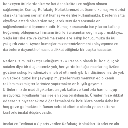
benzeyen ürünlerden kat ve kat daha kaliteli ve sağlam olması
sağlanmıştır. Kumaş: Refakatçi Koltuklarımızda döşeme kumaşı ve derisi
olarak tamamen seri imalat kumaş ve deriler kullanılmakta. Derilerin altta
elyaflı ve astarlı olanlardan seçilerek suni deri arasında en
sağlamlarından döşenmektedir. Kumaş konusunda ise yıllarca kullanıp
beğenmiş olduğumuz firmanın ürünleri arasından seçim yaptırmaktayız.
Sağla bir iskelete ve kaliteli malzemelere sahip koltuğumuza da bu
yakışırdı zaten. Ayrıca kumaşlarımızın temizlenmesi kolay aşınma ve
darbelere dayanıklı olması da dikkat ettiğimiz bir başka husustur.
Neden Bizim Refakatçi Koltuğumuz? = Prensip olarak bu koltuğu çok
satalım diye bir düşüncemiz yok, her yerde koltuğu insanların gözüne
gözüne sokup kendimizden nefret ettirmek gibi bir düşüncemiz de yok
?? Sadece güzel bir şey yapıp müşterilerimizi memnun edip kendi
reklamımızı müşterilerimize yaptırmaktır en büyük gayemiz.
Ürünlerimizde maddi çıkarlardan çok kalite ve konforla harmanlayıp
üretiyoruz. Fiyatlandırması ise en sona bırakılmıştır. Ürünlerimize dikkat
ederseniz piyasadaki ve diğer firmalardaki koltuklara oranla daha bir
hoş göze gelmektedir. Bunun sebebi elbette altında yatan kalite ve
konforlu imalat düşüncesidir.
İmalat ve Teslimat = Sipariş verilen Refakatçi Koltukları 10 adet ve altı