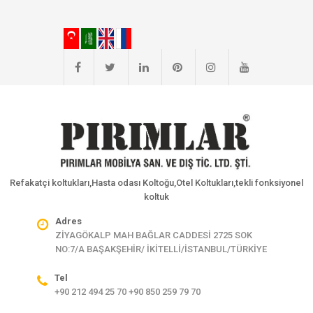
Refakatçi koltukları,Hasta odası Koltoğu,Otel Koltukları,tekli fonksiyonel
koltuk
Adres
ZİYAGÖKALP MAH BAĞLAR CADDESİ 2725 SOK
NO:7/A BAŞAKŞEHİR/ İKİTELLİ/İSTANBUL/TÜRKİYE
Tel
+90 212 494 25 70 +90 850 259 79 70