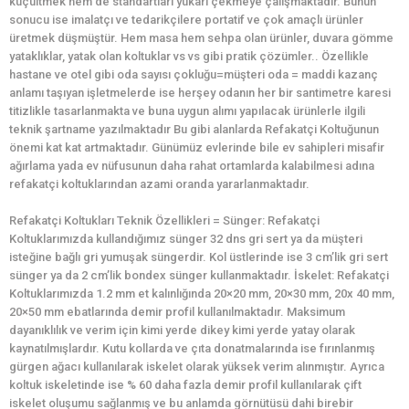
küçültmek hem de standartları yukarı çekmeye çalışmaktadır. Bunun
sonucu ise imalatçı ve tedarikçilere portatif ve çok amaçlı ürünler
üretmek düşmüştür. Hem masa hem sehpa olan ürünler, duvara gömme
yataklıklar, yatak olan koltuklar vs vs gibi pratik çözümler.. Özellikle
hastane ve otel gibi oda sayısı çokluğu=müşteri oda = maddi kazanç
anlamı taşıyan işletmelerde ise herşey odanın her bir santimetre karesi
titizlikle tasarlanmakta ve buna uygun alımı yapılacak ürünlerle ilgili
teknik şartname yazılmaktadır Bu gibi alanlarda Refakatçi Koltuğunun
önemi kat kat artmaktadır. Günümüz evlerinde bile ev sahipleri misafir
ağırlama yada ev nüfusunun daha rahat ortamlarda kalabilmesi adına
refakatçi koltuklarından azami oranda yararlanmaktadır.
Refakatçi Koltukları Teknik Özellikleri = Sünger: Refakatçi
Koltuklarımızda kullandığımız sünger 32 dns gri sert ya da müşteri
isteğine bağlı gri yumuşak süngerdir. Kol üstlerinde ise 3 cm’lik gri sert
sünger ya da 2 cm’lik bondex sünger kullanmaktadır. İskelet: Refakatçi
Koltuklarımızda 1.2 mm et kalınlığında 20×20 mm, 20×30 mm, 20x 40 mm,
20×50 mm ebatlarında demir profil kullanılmaktadır. Maksimum
dayanıklılık ve verim için kimi yerde dikey kimi yerde yatay olarak
kaynatılmışlardır. Kutu kollarda ve çıta donatmalarında ise fırınlanmış
gürgen ağacı kullanılarak iskelet olarak yüksek verim alınmıştır. Ayrıca
koltuk iskeletinde ise % 60 daha fazla demir profil kullanılarak çift
iskelet oluşumu sağlanmış ve bu anlamda görnütüsü dahi birebir