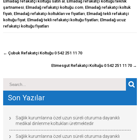
Elmadağ refakatçi koltuğu satın al
,
Elmadağ refakatçi koltuğu teknik
şartnamesi
,
Elmadağ refakatçi koltuğu.com
,
Elmadağ refakatçi koltuk
fiyatı
,
Elmadağ refakatçı koltukları ve fiyatları
,
Elmadağ tekli refakatçi
koltuğu fiyat
,
Elmadağ tekli refakatçi koltuğu fiyatları
,
Elmadağ ucuz
refakatçi koltuğu fiyatları
navigasyon
←
Çubuk Refakatçi Koltuğu 0 542 251 11 70
gönderisi
Etimesgut Refakatçi Koltuğu 0 542 251 11 70
→
Son Yazılar
Sağlık kurumlarına özel uzun süreli oturuma dayanıklı
medikal dinlenme koltukları üretmektedir
Sağlık kurumlarına özel uzun süreli oturuma dayanıklı