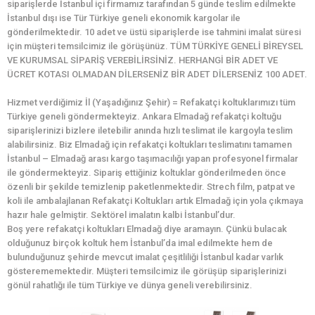
siparişlerde İstanbul içi firmamız tarafından 5 günde teslim edilmekte
İstanbul dışı ise Tür Türkiye geneli ekonomik kargolar ile
gönderilmektedir. 10 adet ve üstü siparişlerde ise tahmini imalat süresi
için müşteri temsilcimiz ile görüşünüz. TÜM TÜRKİYE GENELİ BİREYSEL
VE KURUMSAL SİPARİŞ VEREBİLİRSİNİZ. HERHANGİ BİR ADET VE
ÜCRET KOTASI OLMADAN DİLERSENİZ BİR ADET DİLERSENİZ 100 ADET.
Hizmet verdiğimiz İl (Yaşadığınız Şehir) = Refakatçi koltuklarımızı tüm
Türkiye geneli göndermekteyiz. Ankara Elmadağ refakatçi koltuğu
siparişlerinizi bizlere iletebilir anında hızlı teslimat ile kargoyla teslim
alabilirsiniz. Biz Elmadağ için refakatçi koltukları teslimatını tamamen
İstanbul – Elmadağ arası kargo taşımacılığı yapan profesyonel firmalar
ile göndermekteyiz. Sipariş ettiğiniz koltuklar gönderilmeden önce
özenli bir şekilde temizlenip paketlenmektedir. Strech film, patpat ve
koli ile ambalajlanan Refakatçi Koltukları artık Elmadağ için yola çıkmaya
hazır hale gelmiştir. Sektörel imalatın kalbi İstanbul’dur.
Boş yere refakatçi koltukları Elmadağ diye aramayın. Çünkü bulacak
olduğunuz birçok koltuk hem İstanbul’da imal edilmekte hem de
bulunduğunuz şehirde mevcut imalat çeşitliliği İstanbul kadar varlık
gösterememektedir. Müşteri temsilcimiz ile görüşüp siparişlerinizi
gönül rahatlığı ile tüm Türkiye ve dünya geneli verebilirsiniz.