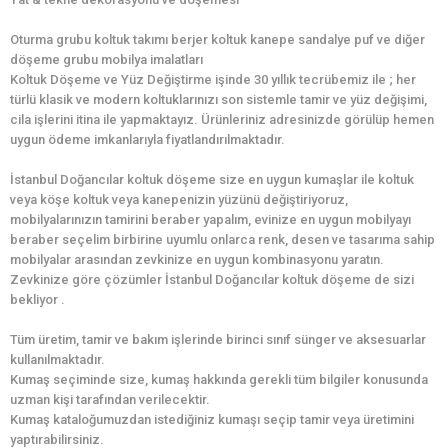
Oturma grubu koltuk takımı berjer koltuk kanepe sandalye puf ve diğer
döşeme grubu mobilya imalatları
Koltuk Döşeme ve Yüz Değiştirme işinde 30 yıllık tecrübemiz ile ; her
türlü klasik ve modern koltuklarınızı son sistemle tamir ve yüz değişimi,
cila işlerini itina ile yapmaktayız. Ürünleriniz adresinizde görülüp hemen
uygun ödeme imkanlarıyla fiyatlandırılmaktadır.
İstanbul Doğancılar koltuk döşeme size en uygun kumaşlar ile koltuk
veya köşe koltuk veya kanepenizin yüzünü değiştiriyoruz,
mobilyalarınızın tamirini beraber yapalım, evinize en uygun mobilyayı
beraber seçelim birbirine uyumlu onlarca renk, desen ve tasarıma sahip
mobilyalar arasından zevkinize en uygun kombinasyonu yaratın.
Zevkinize göre çözümler İstanbul Doğancılar koltuk döşeme de sizi
bekliyor .
Tüm üretim, tamir ve bakım işlerinde birinci sınıf sünger ve aksesuarlar
kullanılmaktadır.
Kumaş seçiminde size, kumaş hakkında gerekli tüm bilgiler konusunda
uzman kişi tarafından verilecektir.
Kumaş kataloğumuzdan istediğiniz kumaşı seçip tamir veya üretimini
yaptırabilirsiniz.