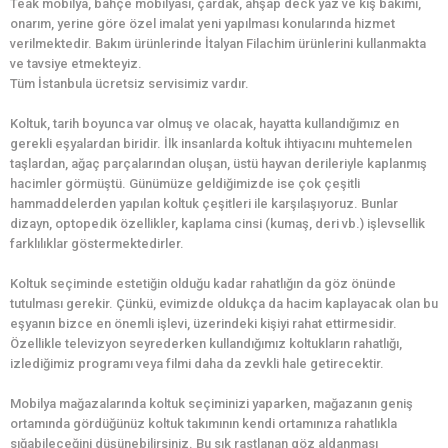
Teak mobilya, bahçe mobilyası, çardak, ahşap deck yaz ve kış bakımı,
onarım, yerine göre özel imalat yeni yapılması konularında hizmet
verilmektedir. Bakım ürünlerinde İtalyan Filachim ürünlerini kullanmakta
ve tavsiye etmekteyiz.
Tüm İstanbula ücretsiz servisimiz vardır.
Koltuk, tarih boyunca var olmuş ve olacak, hayatta kullandığımız en
gerekli eşyalardan biridir. İlk insanlarda koltuk ihtiyacını muhtemelen
taşlardan, ağaç parçalarından oluşan, üstü hayvan derileriyle kaplanmış
hacimler görmüştü. Günümüze geldiğimizde ise çok çeşitli
hammaddelerden yapılan koltuk çeşitleri ile karşılaşıyoruz. Bunlar
dizayn, optopedik özellikler, kaplama cinsi (kumaş, deri vb.) işlevsellik
farklılıklar göstermektedirler.
Koltuk seçiminde estetiğin olduğu kadar rahatlığın da göz önünde
tutulması gerekir. Çünkü, evimizde oldukça da hacim kaplayacak olan bu
eşyanın bizce en önemli işlevi, üzerindeki kişiyi rahat ettirmesidir.
Özellikle televizyon seyrederken kullandığımız koltukların rahatlığı,
izlediğimiz programı veya filmi daha da zevkli hale getirecektir.
Mobilya mağazalarında koltuk seçiminizi yaparken, mağazanın geniş
ortamında gördüğünüz koltuk takımının kendi ortamınıza rahatlıkla
sığabileceğini düşünebilirsiniz. Bu sık rastlanan göz aldanması