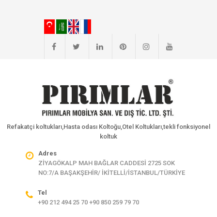
Refakatçi koltukları,Hasta odası Koltoğu,Otel Koltukları,tekli fonksiyonel
koltuk
Adres
ZİYAGÖKALP MAH BAĞLAR CADDESİ 2725 SOK
NO:7/A BAŞAKŞEHİR/ İKİTELLİ/İSTANBUL/TÜRKİYE
Tel
+90 212 494 25 70 +90 850 259 79 70