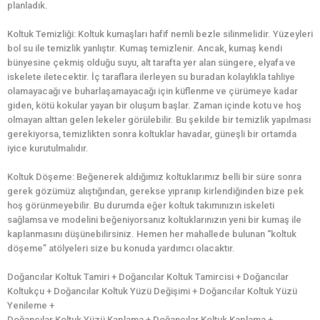
planladık.
Koltuk Temizliği: Koltuk kumaşları hafif nemli bezle silinmelidir. Yüzeyleri
bol su ile temizlik yanlıştır. Kumaş temizlenir. Ancak, kumaş kendi
bünyesine çekmiş olduğu suyu, alt tarafta yer alan süngere, elyafa ve
iskelete iletecektir. İç taraflara ilerleyen su buradan kolaylıkla tahliye
olamayacağı ve buharlaşamayacağı için küflenme ve çürümeye kadar
giden, kötü kokular yayan bir oluşum başlar. Zaman içinde kotu ve hoş
olmayan alttan gelen lekeler görülebilir. Bu şekilde bir temizlik yapılması
gerekiyorsa, temizlikten sonra koltuklar havadar, güneşli bir ortamda
iyice kurutulmalıdır.
Koltuk Döşeme: Beğenerek aldığımız koltuklarımız belli bir süre sonra
gerek gözümüz alıştığından, gerekse yıpranıp kirlendiğinden bize pek
hoş görünmeyebilir. Bu durumda eğer koltuk takımınızın iskeleti
sağlamsa ve modelini beğeniyorsanız koltuklarınızın yeni bir kumaş ile
kaplanmasını düşünebilirsiniz. Hemen her mahallede bulunan “koltuk
döşeme” atölyeleri size bu konuda yardımcı olacaktır.
Doğancılar Koltuk Tamiri + Doğancılar Koltuk Tamircisi + Doğancılar
Koltukçu + Doğancılar Koltuk Yüzü Değişimi + Doğancılar Koltuk Yüzü
Yenileme +
Doğancılar Koltuk Yüzü Kaplama + Doğancılar Koltuk Kaplama +