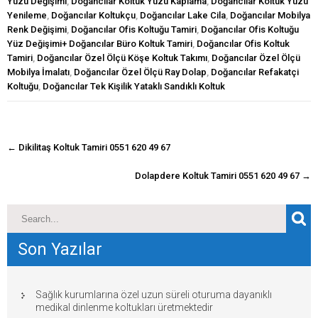
Yüzü Değişimi
,
Doğancılar Koltuk Yüzü Kaplama
,
Doğancılar Koltuk Yüzü
Yenileme
,
Doğancılar Koltukçu
,
Doğancılar Lake Cila
,
Doğancılar Mobilya
Renk Değişimi
,
Doğancılar Ofis Koltuğu Tamiri
,
Doğancılar Ofis Koltuğu
Yüz Değişimi+ Doğancılar Büro Koltuk Tamiri
,
Doğancılar Ofis Koltuk
Tamiri
,
Doğancılar Özel Ölçü Köşe Koltuk Takımı
,
Doğancılar Özel Ölçü
Mobilya İmalatı
,
Doğancılar Özel Ölçü Ray Dolap
,
Doğancılar Refakatçi
Koltuğu
,
Doğancılar Tek Kişilik Yataklı Sandıklı Koltuk
navigasyon
←
Dikilitaş Koltuk Tamiri 0551 620 49 67
gönderisi
Dolapdere Koltuk Tamiri 0551 620 49 67
→
Son Yazılar
Sağlık kurumlarına özel uzun süreli oturuma dayanıklı
medikal dinlenme koltukları üretmektedir