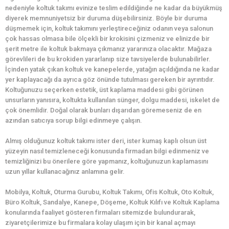
nedeniyle koltuk takımı evinize teslim edildiğinde ne kadar da büyükmüş
diyerek memnuniyetsiz bir duruma düşebilirsiniz. Böyle bir duruma
düşmemek için, koltuk takımını yerleştireceğiniz odanın veya salonun
çok hassas olmasa bile ölçekli bir krokisini çizmeniz ve elinizde bir
şerit metre ile koltuk bakmaya çıkmanız yararınıza olacaktır. Mağaza
görevlileri de bu krokiden yararlanıp size tavsiyelerde bulunabilirler.
İçinden yatak çıkan koltuk ve kanepelerde, yatağın açıldığında ne kadar
yer kaplayacağı da ayrıca göz önünde tutulması gereken bir ayrıntıdır.
Koltuğunuzu seçerken estetik, üst kaplama maddesi gibi görünen
unsurların yanısıra, koltukta kullanılan sünger, dolgu maddesi, iskelet de
çok önemlidir. Doğal olarak bunları dışarıdan göremeseniz de en
azından satıcıya sorup bilgi edinmeye çalışın.
Almış olduğunuz koltuk takımı ister deri, ister kumaş kaplı olsun üst
yüzeyin nasıl temizleneceği konusunda firmadan bilgi edinmeniz ve
temizliğinizi bu önerilere göre yapmanız, koltuğunuzun kaplamasını
uzun yıllar kullanacağınız anlamına gelir.
Mobilya, Koltuk, Oturma Gurubu, Koltuk Takımı, Ofis Koltuk, Oto Koltuk,
Büro Koltuk, Sandalye, Kanepe, Döşeme, Koltuk Kılıfı ve Koltuk Kaplama
konularında faaliyet gösteren firmaları sitemizde bulundurarak,
ziyaretçilerimize bu firmalara kolay ulaşım için bir kanal açmayı