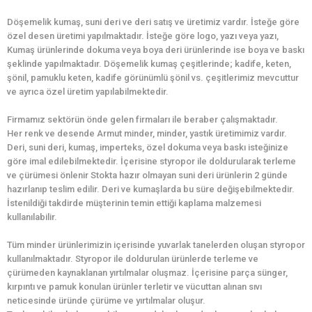
Döşemelik kumaş, suni deri ve deri satış ve üretimiz vardır. İsteğe göre
özel desen üretimi yapılmaktadır. İsteğe göre logo, yazı veya yazı,
Kumaş ürünlerinde dokuma veya boya deri ürünlerinde ise boya ve baskı
şeklinde yapılmaktadır. Döşemelik kumaş çeşitlerinde; kadife, keten,
şönil, pamuklu keten, kadife görünümlü şönil vs. çeşitlerimiz mevcuttur
ve ayrıca özel üretim yapılabilmektedir.
Firmamız sektörün önde gelen firmaları ile beraber çalışmaktadır.
Her renk ve desende Armut minder, minder, yastık üretimimiz vardır.
Deri, suni deri, kumaş, imperteks, özel dokuma veya baskı isteğinize
göre imal edilebilmektedir. İçerisine styropor ile doldurularak terleme
ve çürümesi önlenir Stokta hazır olmayan suni deri ürünlerin 2 günde
hazırlanıp teslim edilir. Deri ve kumaşlarda bu süre değişebilmektedir.
İstenildiği takdirde müşterinin temin ettiği kaplama malzemesi
kullanılabilir.
Tüm minder ürünlerimizin içerisinde yuvarlak tanelerden oluşan styropor
kullanılmaktadır. Styropor ile doldurulan ürünlerde terleme ve
çürümeden kaynaklanan yırtılmalar oluşmaz. İçerisine parça sünger,
kırpıntı ve pamuk konulan ürünler terletir ve vücuttan alınan sıvı
neticesinde üründe çürüme ve yırtılmalar oluşur.