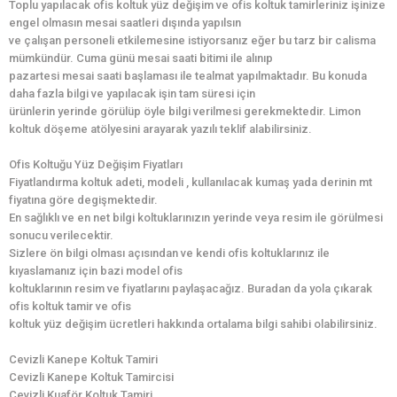
Toplu yapılacak ofis koltuk yüz değişim ve ofis koltuk tamirleriniz işinize
engel olmasın mesai saatleri dışında yapılsın
ve çalışan personeli etkilemesine istiyorsanız eğer bu tarz bir calisma
mümkündür. Cuma günü mesai saati bitimi ile alınıp
pazartesi mesai saati başlaması ile tealmat yapılmaktadır. Bu konuda
daha fazla bilgi ve yapılacak işin tam süresi için
ürünlerin yerinde görülüp öyle bilgi verilmesi gerekmektedir. Limon
koltuk döşeme atölyesini arayarak yazılı teklif alabilirsiniz.
Ofis Koltuğu Yüz Değişim Fiyatları
Fiyatlandırma koltuk adeti, modeli , kullanılacak kumaş yada derinin mt
fiyatına göre degişmektedir.
En sağlıklı ve en net bilgi koltuklarınızın yerinde veya resim ile görülmesi
sonucu verilecektir.
Sizlere ön bilgi olması açısından ve kendi ofis koltuklarınız ile
kıyaslamanız için bazi model ofis
koltuklarının resim ve fiyatlarını paylaşacağız. Buradan da yola çıkarak
ofis koltuk tamir ve ofis
koltuk yüz değişim ücretleri hakkında ortalama bilgi sahibi olabilirsiniz.
Cevizli Kanepe Koltuk Tamiri
Cevizli Kanepe Koltuk Tamircisi
Cevizli Kuaför Koltuk Tamiri