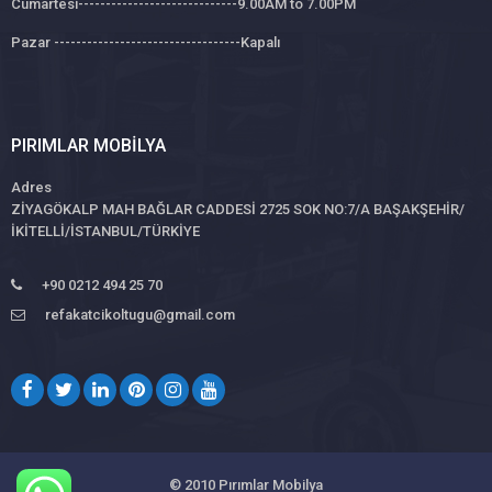
Cumartesi-----------------------------9.00AM to 7.00PM
Pazar ----------------------------------Kapalı
PIRIMLAR MOBILYA
Adres
ZİYAGÖKALP MAH BAĞLAR CADDESİ 2725 SOK NO:7/A BAŞAKŞEHİR/
İKİTELLİ/İSTANBUL/TÜRKİYE
+90 0212 494 25 70
refakatcikoltugu@gmail.com
© 2010
Pırımlar Mobilya