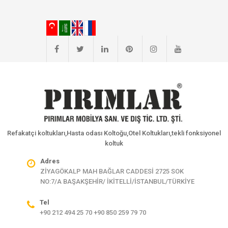
Refakatçi koltukları,Hasta odası Koltoğu,Otel Koltukları,tekli fonksiyonel
koltuk
Adres
ZİYAGÖKALP MAH BAĞLAR CADDESİ 2725 SOK
NO:7/A BAŞAKŞEHİR/ İKİTELLİ/İSTANBUL/TÜRKİYE
Tel
+90 212 494 25 70 +90 850 259 79 70