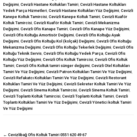
Değişimi
,
Cevizli Hastane Koltukları Tamiri
,
Cevizli Hastane Koltukları
Yedek Parça Hizmetleri
,
Cevizli Hastane Koltukları Yüz Değişimi
,
Cevizli
Kanepe Koltuk Tamircisi
,
Cevizli Kanepe Koltuk Tamiri
,
Cevizli Kuaför
Koltuk Tamircisi
,
Cevizli Kuaför Koltuk Tamiri
,
Cevizli Mekanizma
Değişimi
,
Cevizli Ofis Kanape Tamiri
,
Cevizli Ofis Kanape Yüz Değişimi
,
Cevizli Ofis Koltuğu Amortisör Değişimi
,
Cevizli Ofis Koltuğu Ayak
Değişimi
,
Cevizli Ofis Koltuğu Kol (kolçak) Değişimi
,
Cevizli Ofis Koltuğu
Mekanizma Değişimi
,
Cevizli Ofis Koltuğu Tekerlek Değişimi
,
Cevizli Ofis
Koltuğu Teknik Servis
,
Cevizli Ofis Koltuğu Yedek Parça
,
Cevizli Ofis
Koltuğu Yüz Değişimi
,
Cevizli Ofis Koltuk Tamircisi
,
Cevizli Ofis Koltuk
Tamiri
,
Cevizli Ofis Koltuk tamiri sünger değişimi
,
Cevizli Otel Koltukları
Tamiri Ve Yüz Değişimi
,
Cevizli Patron Koltukları Tamiri Ve Yüz Değişimi
,
Cevizli Refakatcı Koltukları Tamiri Ve Yüz Değişimi
,
Cevizli Restorant
Koltukları Tamiri Ve Yüz Değişimi
,
Cevizli Sekreter Koltuk Tamiri Ve Yüz
Değişimi
,
Cevizli Sinema Koltuk Tamircisi
,
Cevizli Sinema Koltuk Tamiri
,
Cevizli Toplantı Koltuk Tamircisi
,
Cevizli Toplantı Koltuk Tamiri
,
Cevizli
Toplantı Koltukları Tamiri Ve Yüz Değişimi
,
Cevizli Yönetici koltuk Tamiri
Ve Yüz Değişimi
navigasyon
←
Cevizlibağ Ofis Koltuk Tamiri 0551 620 49 67