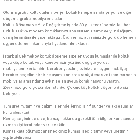
Oturma grubu koltuk takımı berjer koltuk kanepe sandalye puf ve diğer
döşeme grubu mobilya imalatları
Koltuk Döşeme ve Yüz Değiştirme işinde 30 yıllık tecrübemiz ile ; her
türlü klasik ve modern koltuklarınızı son sistemle tamir ve yüz değişimi,
cila işlerini itina ile yapmaktayız. Ürünleriniz adresinizde görülüp hemen
uygun ödeme imkanlarıyla fiyatlandırılmaktadır.
İstanbul Çekmeköy koltuk döşeme size en uygun kumaşlar ile koltuk
veya köşe koltuk veya kanepenizin yüzünü değiştiriyoruz,
mobilyalarınızın tamirini beraber yapalım, evinize en uygun mobilyayı
beraber seçelim birbirine uyumlu onlarca renk, desen ve tasarıma sahip
mobilyalar arasından zevkinize en uygun kombinasyonu yaratın.
Zevkinize göre çözümler İstanbul Çekmeköy koltuk döşeme de sizi
bekliyor .
Tüm üretim, tamir ve bakım işlerinde birinci sınıf sünger ve aksesuarlar
kullanılmaktadır.
Kumaş seçiminde size, kumaş hakkında gerekli tüm bilgiler konusunda
uzman kişi tarafından verilecektir.
Kumaş kataloğumuzdan istediğiniz kumaşı seçip tamir veya üretimini
yaptırabilirsiniz.