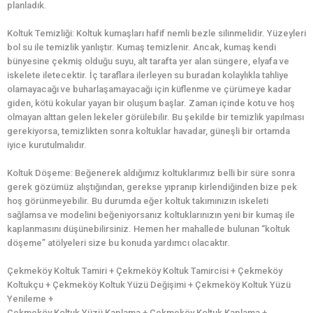
planladık.
Koltuk Temizliği: Koltuk kumaşları hafif nemli bezle silinmelidir. Yüzeyleri
bol su ile temizlik yanlıştır. Kumaş temizlenir. Ancak, kumaş kendi
bünyesine çekmiş olduğu suyu, alt tarafta yer alan süngere, elyafa ve
iskelete iletecektir. İç taraflara ilerleyen su buradan kolaylıkla tahliye
olamayacağı ve buharlaşamayacağı için küflenme ve çürümeye kadar
giden, kötü kokular yayan bir oluşum başlar. Zaman içinde kotu ve hoş
olmayan alttan gelen lekeler görülebilir. Bu şekilde bir temizlik yapılması
gerekiyorsa, temizlikten sonra koltuklar havadar, güneşli bir ortamda
iyice kurutulmalıdır.
Koltuk Döşeme: Beğenerek aldığımız koltuklarımız belli bir süre sonra
gerek gözümüz alıştığından, gerekse yıpranıp kirlendiğinden bize pek
hoş görünmeyebilir. Bu durumda eğer koltuk takımınızın iskeleti
sağlamsa ve modelini beğeniyorsanız koltuklarınızın yeni bir kumaş ile
kaplanmasını düşünebilirsiniz. Hemen her mahallede bulunan “koltuk
döşeme” atölyeleri size bu konuda yardımcı olacaktır.
Çekmeköy Koltuk Tamiri + Çekmeköy Koltuk Tamircisi + Çekmeköy
Koltukçu + Çekmeköy Koltuk Yüzü Değişimi + Çekmeköy Koltuk Yüzü
Yenileme +
Çekmeköy Koltuk Yüzü Kaplama + Çekmeköy Koltuk Kaplama +