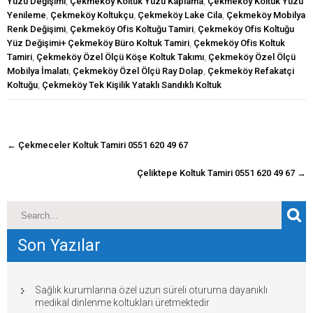
Yüzü Değişimi
,
Çekmeköy Koltuk Yüzü Kaplama
,
Çekmeköy Koltuk Yüzü
Yenileme
,
Çekmeköy Koltukçu
,
Çekmeköy Lake Cila
,
Çekmeköy Mobilya
Renk Değişimi
,
Çekmeköy Ofis Koltuğu Tamiri
,
Çekmeköy Ofis Koltuğu
Yüz Değişimi+ Çekmeköy Büro Koltuk Tamiri
,
Çekmeköy Ofis Koltuk
Tamiri
,
Çekmeköy Özel Ölçü Köşe Koltuk Takımı
,
Çekmeköy Özel Ölçü
Mobilya İmalatı
,
Çekmeköy Özel Ölçü Ray Dolap
,
Çekmeköy Refakatçi
Koltuğu
,
Çekmeköy Tek Kişilik Yataklı Sandıklı Koltuk
navigasyon
←
Çekmeceler Koltuk Tamiri 0551 620 49 67
gönderisi
Çeliktepe Koltuk Tamiri 0551 620 49 67
→
Son Yazılar
Sağlık kurumlarına özel uzun süreli oturuma dayanıklı
medikal dinlenme koltukları üretmektedir