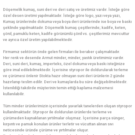
Döşemelik kumaş, suni deri ve deri satış ve üretimiz vardır. İsteğe göre
özel desen üretimi yapılmaktadır. İsteğe göre logo, yazı veya yazı,
Kumaş ürünlerinde dokuma veya boya deri ürünlerinde ise boya ve baskı
şeklinde yapılmaktadır. Döşemelik kumaş çeşitlerinde; kadife, keten,
şönil, pamuklu keten, kadife görünümlü şönil vs. çeşitlerimiz mevcuttur
ve ayrıca özel üretim yapılabilmektedir.
Firmamız sektörün önde gelen firmaları ile beraber çalışmaktadır.
Her renk ve desende Armut minder, minder, yastık üretimimiz vardır.
Deri, suni deri, kumaş, imperteks, özel dokuma veya baskı isteğinize
göre imal edilebilmektedir. İçerisine styropor ile doldurularak terleme
ve çürümesi önlenir Stokta hazır olmayan suni deri ürünlerin 2 günde
hazırlanıp teslim edilir. Deri ve kumaşlarda bu süre değişebilmektedir.
İstenildiği takdirde müşterinin temin ettiği kaplama malzemesi
kullanılabilir.
Tüm minder ürünlerimizin içerisinde yuvarlak tanelerden oluşan styropor
kullanılmaktadır. Styropor ile doldurulan ürünlerde terleme ve
çürümeden kaynaklanan yırtılmalar oluşmaz. İçerisine parça sünger,
kırpıntı ve pamuk konulan ürünler terletir ve vücuttan alınan sıvı
neticesinde üründe çürüme ve yırtılmalar oluşur.