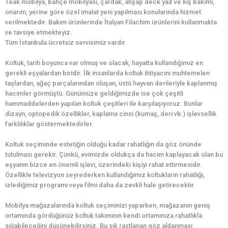
Teak mobilya, bahçe mobilyası, çardak, ahşap deck yaz ve kış bakımı,
onarım, yerine göre özel imalat yeni yapılması konularında hizmet
verilmektedir. Bakım ürünlerinde İtalyan Filachim ürünlerini kullanmakta
ve tavsiye etmekteyiz.
Tüm İstanbula ücretsiz servisimiz vardır.
Koltuk, tarih boyunca var olmuş ve olacak, hayatta kullandığımız en
gerekli eşyalardan biridir. İlk insanlarda koltuk ihtiyacını muhtemelen
taşlardan, ağaç parçalarından oluşan, üstü hayvan derileriyle kaplanmış
hacimler görmüştü. Günümüze geldiğimizde ise çok çeşitli
hammaddelerden yapılan koltuk çeşitleri ile karşılaşıyoruz. Bunlar
dizayn, optopedik özellikler, kaplama cinsi (kumaş, deri vb.) işlevsellik
farklılıklar göstermektedirler.
Koltuk seçiminde estetiğin olduğu kadar rahatlığın da göz önünde
tutulması gerekir. Çünkü, evimizde oldukça da hacim kaplayacak olan bu
eşyanın bizce en önemli işlevi, üzerindeki kişiyi rahat ettirmesidir.
Özellikle televizyon seyrederken kullandığımız koltukların rahatlığı,
izlediğimiz programı veya filmi daha da zevkli hale getirecektir.
Mobilya mağazalarında koltuk seçiminizi yaparken, mağazanın geniş
ortamında gördüğünüz koltuk takımının kendi ortamınıza rahatlıkla
sığabileceğini düşünebilirsiniz. Bu sık rastlanan göz aldanması