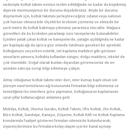
nedeniyle koltuk takımı evinize teslim edildiğinde ne kadar da büyükmüş
diyerek memnuniyetsiz bir duruma düşebilirsiniz. Böyle bir duruma
düşmemek için, koltuk takımını yerleştireceğiniz odanın veya salonun
çok hassas olmasa bile ölçekli bir krokisini çizmeniz ve elinizde bir
şerit metre ile koltuk bakmaya çıkmanız yararınıza olacaktır. Mağaza
görevlileri de bu krokiden yararlanıp size tavsiyelerde bulunabilirler.
İçinden yatak çıkan koltuk ve kanepelerde, yatağın açıldığında ne kadar
yer kaplayacağı da ayrıca göz önünde tutulması gereken bir ayrıntıdır.
Koltuğunuzu seçerken estetik, üst kaplama maddesi gibi görünen
unsurların yanısıra, koltukta kullanılan sünger, dolgu maddesi, iskelet de
çok önemlidir. Doğal olarak bunları dışarıdan göremeseniz de en
azından satıcıya sorup bilgi edinmeye çalışın.
Almış olduğunuz koltuk takımı ister deri, ister kumaş kaplı olsun üst
yüzeyin nasıl temizleneceği konusunda firmadan bilgi edinmeniz ve
temizliğinizi bu önerilere göre yapmanız, koltuğunuzun kaplamasını
uzun yıllar kullanacağınız anlamına gelir.
Mobilya, Koltuk, Oturma Gurubu, Koltuk Takımı, Ofis Koltuk, Oto Koltuk,
Büro Koltuk, Sandalye, Kanepe, Döşeme, Koltuk Kılıfı ve Koltuk Kaplama
konularında faaliyet gösteren firmaları sitemizde bulundurarak,
ziyaretçilerimize bu firmalara kolay ulaşım için bir kanal açmayı