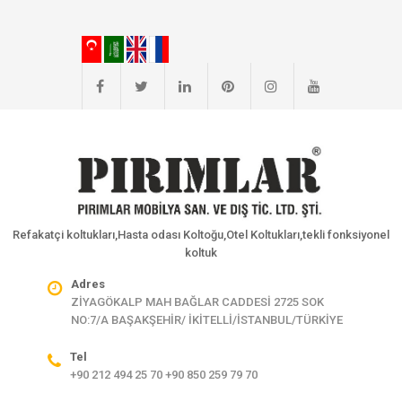
Refakatçi koltukları,Hasta odası Koltoğu,Otel Koltukları,tekli fonksiyonel
koltuk
Adres
ZİYAGÖKALP MAH BAĞLAR CADDESİ 2725 SOK
NO:7/A BAŞAKŞEHİR/ İKİTELLİ/İSTANBUL/TÜRKİYE
Tel
+90 212 494 25 70 +90 850 259 79 70