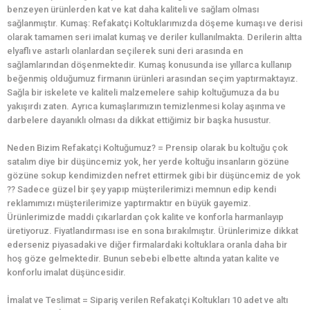
benzeyen ürünlerden kat ve kat daha kaliteli ve sağlam olması
sağlanmıştır. Kumaş: Refakatçi Koltuklarımızda döşeme kumaşı ve derisi
olarak tamamen seri imalat kumaş ve deriler kullanılmakta. Derilerin altta
elyaflı ve astarlı olanlardan seçilerek suni deri arasında en
sağlamlarından döşenmektedir. Kumaş konusunda ise yıllarca kullanıp
beğenmiş olduğumuz firmanın ürünleri arasından seçim yaptırmaktayız.
Sağla bir iskelete ve kaliteli malzemelere sahip koltuğumuza da bu
yakışırdı zaten. Ayrıca kumaşlarımızın temizlenmesi kolay aşınma ve
darbelere dayanıklı olması da dikkat ettiğimiz bir başka husustur.
Neden Bizim Refakatçi Koltuğumuz? = Prensip olarak bu koltuğu çok
satalım diye bir düşüncemiz yok, her yerde koltuğu insanların gözüne
gözüne sokup kendimizden nefret ettirmek gibi bir düşüncemiz de yok
?? Sadece güzel bir şey yapıp müşterilerimizi memnun edip kendi
reklamımızı müşterilerimize yaptırmaktır en büyük gayemiz.
Ürünlerimizde maddi çıkarlardan çok kalite ve konforla harmanlayıp
üretiyoruz. Fiyatlandırması ise en sona bırakılmıştır. Ürünlerimize dikkat
ederseniz piyasadaki ve diğer firmalardaki koltuklara oranla daha bir
hoş göze gelmektedir. Bunun sebebi elbette altında yatan kalite ve
konforlu imalat düşüncesidir.
İmalat ve Teslimat = Sipariş verilen Refakatçi Koltukları 10 adet ve altı