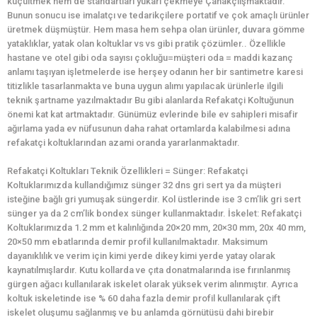
küçültmek hem de standartları yukarı çekmeye Çanakçıışmaktadır.
Bunun sonucu ise imalatçı ve tedarikçilere portatif ve çok amaçlı ürünler
üretmek düşmüştür. Hem masa hem sehpa olan ürünler, duvara gömme
yataklıklar, yatak olan koltuklar vs vs gibi pratik çözümler.. Özellikle
hastane ve otel gibi oda sayısı çokluğu=müşteri oda = maddi kazanç
anlamı taşıyan işletmelerde ise herşey odanın her bir santimetre karesi
titizlikle tasarlanmakta ve buna uygun alımı yapılacak ürünlerle ilgili
teknik şartname yazılmaktadır Bu gibi alanlarda Refakatçi Koltuğunun
önemi kat kat artmaktadır. Günümüz evlerinde bile ev sahipleri misafir
ağırlama yada ev nüfusunun daha rahat ortamlarda kalabilmesi adına
refakatçi koltuklarından azami oranda yararlanmaktadır.
Refakatçi Koltukları Teknik Özellikleri = Sünger: Refakatçi
Koltuklarımızda kullandığımız sünger 32 dns gri sert ya da müşteri
isteğine bağlı gri yumuşak süngerdir. Kol üstlerinde ise 3 cm’lik gri sert
sünger ya da 2 cm’lik bondex sünger kullanmaktadır. İskelet: Refakatçi
Koltuklarımızda 1.2 mm et kalınlığında 20×20 mm, 20×30 mm, 20x 40 mm,
20×50 mm ebatlarında demir profil kullanılmaktadır. Maksimum
dayanıklılık ve verim için kimi yerde dikey kimi yerde yatay olarak
kaynatılmışlardır. Kutu kollarda ve çıta donatmalarında ise fırınlanmış
gürgen ağacı kullanılarak iskelet olarak yüksek verim alınmıştır. Ayrıca
koltuk iskeletinde ise % 60 daha fazla demir profil kullanılarak çift
iskelet oluşumu sağlanmış ve bu anlamda görnütüsü dahi birebir