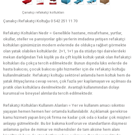
Çanakçı refakatçi koltukları
Çanakçı Refakatçi Koltuğu 0 542 251 11 70
Refakatçi Koltukları Nedir = Genellikle hastane, misafirhane, yurtlar,
okullar, oteller ve pansiyonlar gibi yerlerin imdadına yetişen refakatçi
koltukları günümüzün modern evlerinde de oldukça rağbet görmekte
olan yatak olabilen koltuklardır. 2+1, 1+1 ya da stüdyo tipi dairelerdeki
mekan darlığından Tek kişilik ya da çift kişilik koltuk-yatak olan Refakatçi
koltukları da çokça tercih edilmektedir. Bunun dışında lüks evlerde de
hasta bakıcısı, çocuk bakıcısı gibi hizmetler için de refakatçi koltuğu
kullanılmaktadır. Refakatçi koltuğu sektörel anlamda hem koltuk hem de
yatak ihtiyaçlarına cevap veren, çok fazla yer kaplamayan ve açılması da
pratik olan koltuklara denilmektedir. Avantajlı kullanımından dolayı
kurumsal ve bireysel alımlarda tercih edilmektedir.
Refakatçi Koltukları Kullanım Alanları = Yer ve kullanım amacı sıkıntısı
yaşayan hemen hemen her ortamda kullanılabilir. Açıklamak gerekirse
kamu hizmeti yapan birçok firma ne kadar çok oda o kadar çok müşteri
anlayışı gütmektedir. Bu bir bakıma konforun ve standartların düşmesi
anlamına gelse de mimar ve mühendisler de tam aksine hem alanı