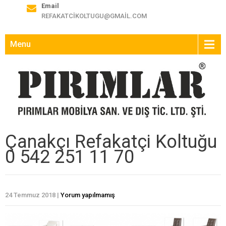
Email
REFAKATCIKOLTUGU@GMAIL.COM
Menu
Çanakçı Refakatçi Koltuğu
0 542 251 11 70
24 Temmuz 2018
|
Yorum yapılmamış