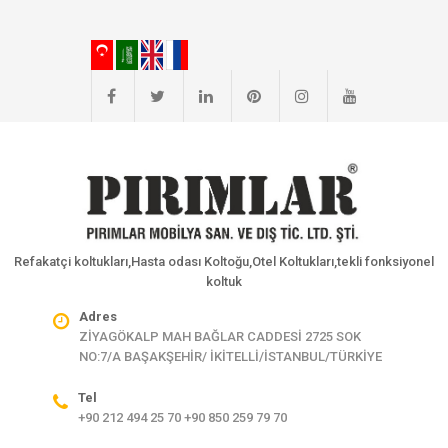
Refakatçi koltukları,Hasta odası Koltoğu,Otel Koltukları,tekli fonksiyonel
koltuk
Adres
ZİYAGÖKALP MAH BAĞLAR CADDESİ 2725 SOK
NO:7/A BAŞAKŞEHİR/ İKİTELLİ/İSTANBUL/TÜRKİYE
Tel
+90 212 494 25 70 +90 850 259 79 70