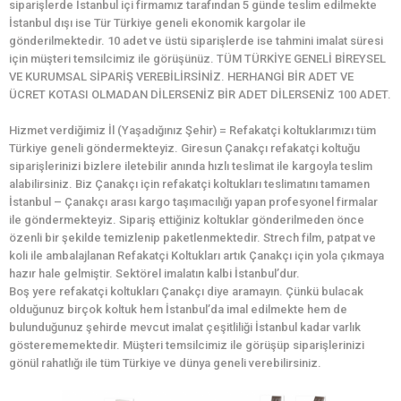
siparişlerde İstanbul içi firmamız tarafından 5 günde teslim edilmekte
İstanbul dışı ise Tür Türkiye geneli ekonomik kargolar ile
gönderilmektedir. 10 adet ve üstü siparişlerde ise tahmini imalat süresi
için müşteri temsilcimiz ile görüşünüz. TÜM TÜRKİYE GENELİ BİREYSEL
VE KURUMSAL SİPARİŞ VEREBİLİRSİNİZ. HERHANGİ BİR ADET VE
ÜCRET KOTASI OLMADAN DİLERSENİZ BİR ADET DİLERSENİZ 100 ADET.
Hizmet verdiğimiz İl (Yaşadığınız Şehir) = Refakatçi koltuklarımızı tüm
Türkiye geneli göndermekteyiz. Giresun Çanakçı refakatçi koltuğu
siparişlerinizi bizlere iletebilir anında hızlı teslimat ile kargoyla teslim
alabilirsiniz. Biz Çanakçı için refakatçi koltukları teslimatını tamamen
İstanbul – Çanakçı arası kargo taşımacılığı yapan profesyonel firmalar
ile göndermekteyiz. Sipariş ettiğiniz koltuklar gönderilmeden önce
özenli bir şekilde temizlenip paketlenmektedir. Strech film, patpat ve
koli ile ambalajlanan Refakatçi Koltukları artık Çanakçı için yola çıkmaya
hazır hale gelmiştir. Sektörel imalatın kalbi İstanbul’dur.
Boş yere refakatçi koltukları Çanakçı diye aramayın. Çünkü bulacak
olduğunuz birçok koltuk hem İstanbul’da imal edilmekte hem de
bulunduğunuz şehirde mevcut imalat çeşitliliği İstanbul kadar varlık
gösterememektedir. Müşteri temsilcimiz ile görüşüp siparişlerinizi
gönül rahatlığı ile tüm Türkiye ve dünya geneli verebilirsiniz.