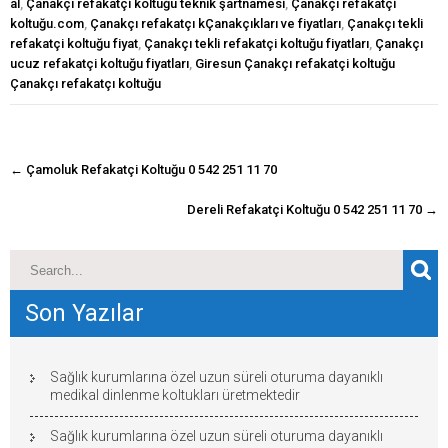
al
,
Çanakçı refakatçi koltuğu teknik şartnamesi
,
Çanakçı refakatçi
koltuğu.com
,
Çanakçı refakatçı kÇanakçıkları ve fiyatları
,
Çanakçı tekli
refakatçi koltuğu fiyat
,
Çanakçı tekli refakatçi koltuğu fiyatları
,
Çanakçı
ucuz refakatçi koltuğu fiyatları
,
Giresun Çanakçı refakatçi koltuğu
Çanakçı refakatçı koltuğu
navigasyon
←
Çamoluk Refakatçi Koltuğu 0 542 251 11 70
gönderisi
Dereli Refakatçi Koltuğu 0 542 251 11 70
→
Son Yazılar
Sağlık kurumlarına özel uzun süreli oturuma dayanıklı
medikal dinlenme koltukları üretmektedir
Sağlık kurumlarına özel uzun süreli oturuma dayanıklı