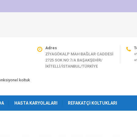
Adres
T
ZİYAGÖKALP MAH BAĞLAR CADDESİ
+
2725 SOK NO:7/A BAŞAKŞEHİR/
+
İKİTELLİ/İSTANBUL/TÜRKİYE
fonksiyonel koltuk
DA
HASTA KARYOLALARI
REFAKATÇI KOLTUKLARI