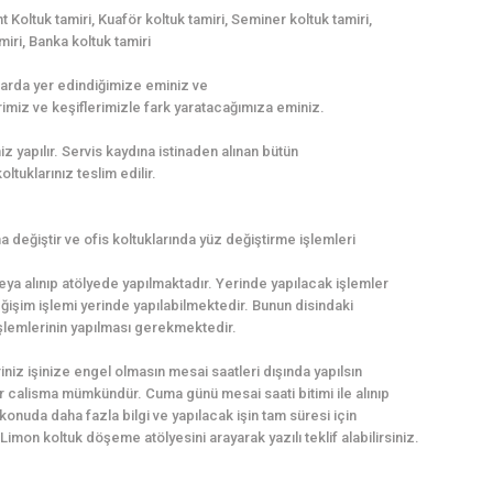
 Koltuk tamiri, Kuaför koltuk tamiri, Seminer koltuk tamiri,
miri, Banka koltuk tamiri
ıllarda yer edindiğimize eminiz ve
imiz ve keşiflerimizle fark yaratacağımıza eminiz.
yapılır. Servis kaydına istinaden alınan bütün
ltuklarınız teslim edilir.
değiştir ve ofis koltuklarında yüz değiştirme işlemleri
eya alınıp atölyede yapılmaktadır. Yerinde yapılacak işlemler
ğişim işlemi yerinde yapılabilmektedir. Bunun disindaki
 işlemlerinin yapılması gerekmektedir.
iniz işinize engel olmasın mesai saatleri dışında yapılsın
ir calisma mümkündür. Cuma günü mesai saati bitimi ile alınıp
konuda daha fazla bilgi ve yapılacak işin tam süresi için
imon koltuk döşeme atölyesini arayarak yazılı teklif alabilirsiniz.