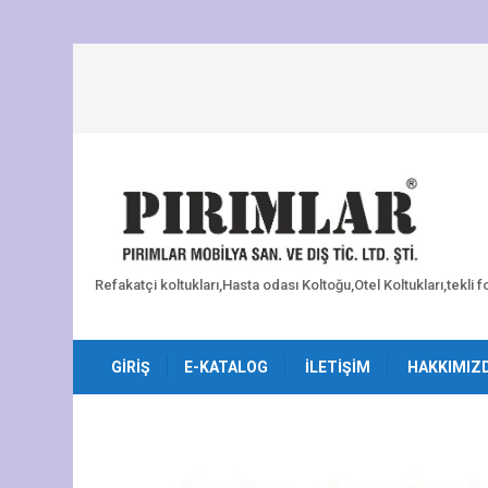
Refakatçi koltukları,Hasta odası Koltoğu,Otel Koltukları,tekli 
GIRIŞ
E-KATALOG
İLETIŞIM
HAKKIMIZ