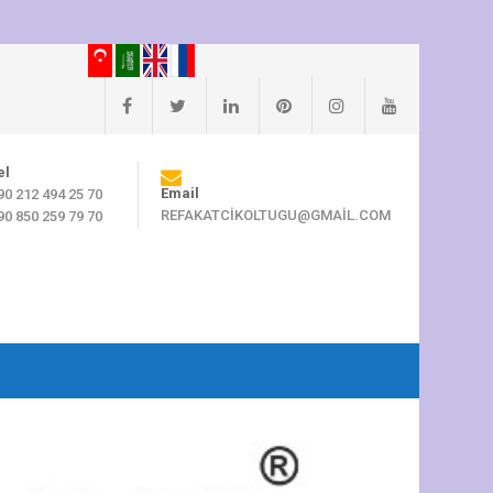
el
Email
90 212 494 25 70
REFAKATCIKOLTUGU@GMAIL.COM
90 850 259 79 70