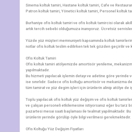
Sinema koltuk tamiri, Hastane koltuk tamiri, Cafe ve Restaurant
Patron koltuk tamiri, Yönetici koltuk tamiri, Personel koltuk ta
Burhaniye ofis koltuk tamiri ve ofis koltuk tamircisi olarak ak
artık tercih sebebi olduğumuza inanıyoruz. Ücretsiz servisler
Yüzde yüz müşteri memnuniyeti kapsamında koltuk tamirleriniz 
notlar ofis koltuk teslim edilirken tek tek gözden geçirilir ve ko
Ofis Koltuk Tamiri
Ofis koltuk tamiri atölyemizde amortisör yenileme, mekanizma 
yapılmaktadır.
Bu hizmeti yapılacak işlemin detayı ve adetine göre yerinde v
ise sınırlıdır. Sadece ofis koltuğu amortisör ve mekanizma de
tüm tamirat ve yüz degim işleri için ürünlerin alinip atölye de
Toplu yapılacak ofis koltuk yüz değişim ve ofis koltuk tamirler
ve çalışan personeli etkilemesine istiyorsanız eğer bu tarz b
pazartesi mesai saati başlaması ile tealmat yapılmaktadır. Bu 
ürünlerin yerinde görülüp öyle bilgi verilmesi gerekmektedir. L
Ofis Koltuğu Yüz Değişim Fiyatları