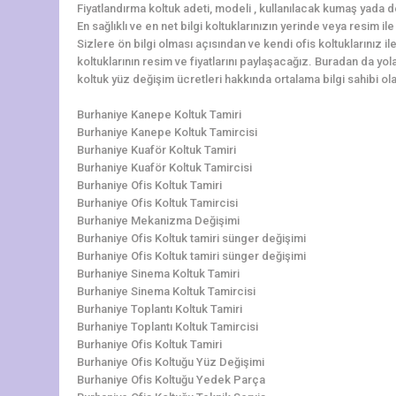
Fiyatlandırma koltuk adeti, modeli , kullanılacak kumaş yada d
En sağlıklı ve en net bilgi koltuklarınızın yerinde veya resim i
Sizlere ön bilgi olması açısından ve kendi ofis koltuklarınız i
koltuklarının resim ve fiyatlarını paylaşacağız. Buradan da yola
koltuk yüz değişim ücretleri hakkında ortalama bilgi sahibi olab
Burhaniye Kanepe Koltuk Tamiri
Burhaniye Kanepe Koltuk Tamircisi
Burhaniye Kuaför Koltuk Tamiri
Burhaniye Kuaför Koltuk Tamircisi
Burhaniye Ofis Koltuk Tamiri
Burhaniye Ofis Koltuk Tamircisi
Burhaniye Mekanizma Değişimi
Burhaniye Ofis Koltuk tamiri sünger değişimi
Burhaniye Ofis Koltuk tamiri sünger değişimi
Burhaniye Sinema Koltuk Tamiri
Burhaniye Sinema Koltuk Tamircisi
Burhaniye Toplantı Koltuk Tamiri
Burhaniye Toplantı Koltuk Tamircisi
Burhaniye Ofis Koltuk Tamiri
Burhaniye Ofis Koltuğu Yüz Değişimi
Burhaniye Ofis Koltuğu Yedek Parça