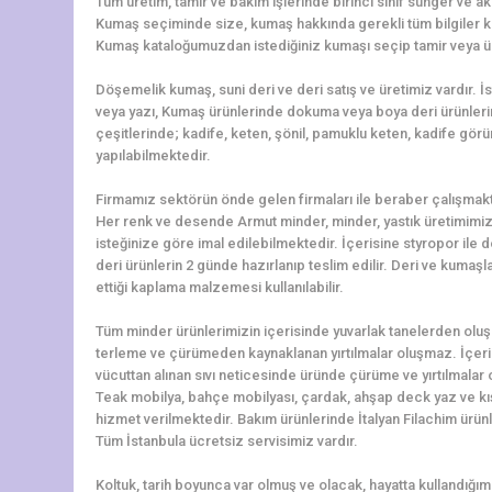
Tüm üretim, tamir ve bakım işlerinde birinci sınıf sünger ve ak
Kumaş seçiminde size, kumaş hakkında gerekli tüm bilgiler k
Kumaş kataloğumuzdan istediğiniz kumaşı seçip tamir veya üret
Döşemelik kumaş, suni deri ve deri satış ve üretimiz vardır. 
veya yazı, Kumaş ürünlerinde dokuma veya boya deri ürünler
çeşitlerinde; kadife, keten, şönil, pamuklu keten, kadife görü
yapılabilmektedir.
Firmamız sektörün önde gelen firmaları ile beraber çalışmakt
Her renk ve desende Armut minder, minder, yastık üretimimiz 
isteğinize göre imal edilebilmektedir. İçerisine styropor ile
deri ürünlerin 2 günde hazırlanıp teslim edilir. Deri ve kumaş
ettiği kaplama malzemesi kullanılabilir.
Tüm minder ürünlerimizin içerisinde yuvarlak tanelerden oluşa
terleme ve çürümeden kaynaklanan yırtılmalar oluşmaz. İçerisi
vücuttan alınan sıvı neticesinde üründe çürüme ve yırtılmalar 
Teak mobilya, bahçe mobilyası, çardak, ahşap deck yaz ve kış
hizmet verilmektedir. Bakım ürünlerinde İtalyan Filachim ürün
Tüm İstanbula ücretsiz servisimiz vardır.
Koltuk, tarih boyunca var olmuş ve olacak, hayatta kullandığımız