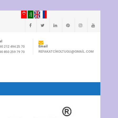
el
Email
90 212 494 25 70
REFAKATCIKOLTUGU@GMAIL.COM
90 850 259 79 70