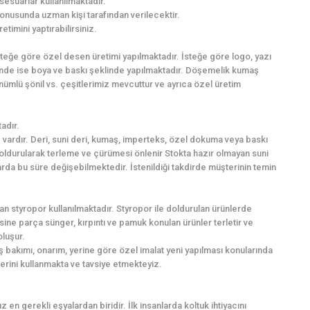
sesuarlar kullanılmaktadır.
onusunda uzman kişi tarafından verilecektir.
imini yaptırabilirsiniz.
İsteğe göre özel desen üretimi yapılmaktadır. İsteğe göre logo, yazı
inde ise boya ve baskı şeklinde yapılmaktadır. Döşemelik kumaş
nümlü şönil vs. çeşitlerimiz mevcuttur ve ayrıca özel üretim
adır.
vardır. Deri, suni deri, kumaş, imperteks, özel dokuma veya baskı
 doldurularak terleme ve çürümesi önlenir Stokta hazır olmayan suni
larda bu süre değişebilmektedir. İstenildiği takdirde müşterinin temin
n styropor kullanılmaktadır. Styropor ile doldurulan ürünlerde
ne parça sünger, kırpıntı ve pamuk konulan ürünler terletir ve
oluşur.
 bakımı, onarım, yerine göre özel imalat yeni yapılması konularında
lerini kullanmakta ve tavsiye etmekteyiz.
 en gerekli eşyalardan biridir. İlk insanlarda koltuk ihtiyacını