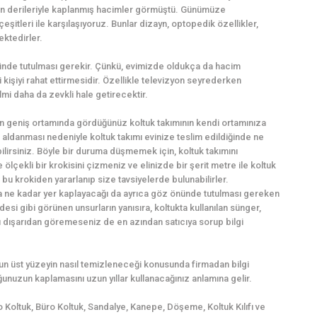
an derileriyle kaplanmış hacimler görmüştü. Günümüze
itleri ile karşılaşıyoruz. Bunlar dizayn, optopedik özellikler,
ektedirler.
nünde tutulması gerekir. Çünkü, evimizde oldukça da hacim
kişiyi rahat ettirmesidir. Özellikle televizyon seyrederken
ilmi daha da zevkli hale getirecektir.
n geniş ortamında gördüğünüz koltuk takımının kendi ortamınıza
öz aldanması nedeniyle koltuk takımı evinize teslim edildiğinde ne
rsiniz. Böyle bir duruma düşmemek için, koltuk takımını
lçekli bir krokisini çizmeniz ve elinizde bir şerit metre ile koltuk
bu krokiden yararlanıp size tavsiyelerde bulunabilirler.
da ne kadar yer kaplayacağı da ayrıca göz önünde tutulması gereken
esi gibi görünen unsurların yanısıra, koltukta kullanılan sünger,
ı dışarıdan göremeseniz de en azından satıcıya sorup bilgi
lsun üst yüzeyin nasıl temizleneceği konusunda firmadan bilgi
unuzun kaplamasını uzun yıllar kullanacağınız anlamına gelir.
o Koltuk, Büro Koltuk, Sandalye, Kanepe, Döşeme, Koltuk Kılıfı ve