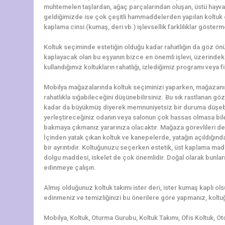
muhtemelen taşlardan, ağaç parçalarından oluşan, üstü hayv
geldiğimizde ise çok çeşitli hammaddelerden yapılan koltuk çeş
kaplama cinsi (kumaş, deri vb.) işlevsellik farklılıklar gösterm
Koltuk seçiminde estetiğin olduğu kadar rahatlığın da göz ö
kaplayacak olan bu eşyanın bizce en önemli işlevi, üzerindeki 
kullandığımız koltukların rahatlığı, izlediğimiz programı veya f
Mobilya mağazalarında koltuk seçiminizi yaparken, mağazanı
rahatlıkla sığabileceğini düşünebilirsiniz. Bu sık rastlanan g
kadar da büyükmüş diyerek memnuniyetsiz bir duruma düşebili
yerleştireceğiniz odanın veya salonun çok hassas olmasa bile ö
bakmaya çıkmanız yararınıza olacaktır. Mağaza görevlileri de 
İçinden yatak çıkan koltuk ve kanepelerde, yatağın açıldığın
bir ayrıntıdır. Koltuğunuzu seçerken estetik, üst kaplama madd
dolgu maddesi, iskelet de çok önemlidir. Doğal olarak bunlar
edinmeye çalışın.
Almış olduğunuz koltuk takımı ister deri, ister kumaş kaplı o
edinmeniz ve temizliğinizi bu önerilere göre yapmanız, koltuğ
Mobilya, Koltuk, Oturma Gurubu, Koltuk Takımı, Ofis Koltuk, Ot