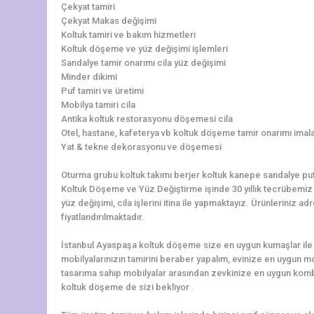
Çekyat tamiri
Çekyat Makas değişimi
Koltuk tamiri ve bakım hizmetleri
Koltuk döşeme ve yüz değişimi işlemleri
Sandalye tamir onarımı cila yüz değişimi
Minder dikimi
Puf tamiri ve üretimi
Mobilya tamiri cila
Antika koltuk restorasyonu döşemesi cila
Otel, hastane, kafeterya vb koltuk döşeme tamir onarımı imala
Yat & tekne dekorasyonu ve döşemesi
Oturma grubu koltuk takımı berjer koltuk kanepe sandalye pu
Koltuk Döşeme ve Yüz Değiştirme işinde 30 yıllık tecrübemiz il
yüz değişimi, cila işlerini itina ile yapmaktayız. Ürünlerini
fiyatlandırılmaktadır.
İstanbul Ayaspaşa koltuk döşeme size en uygun kumaşlar ile 
mobilyalarınızın tamirini beraber yapalım, evinize en uygun 
tasarıma sahip mobilyalar arasından zevkinize en uygun kom
koltuk döşeme de sizi bekliyor .