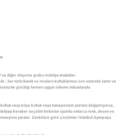
tı
f ve diğer döşeme grubu mobilya imalatları
e ; her türlü klasik ve modern koltuklarınızı son sistemle tamir ve
z adresinizde görülüp hemen uygun ödeme imkanlarıyla
koltuk veya köşe koltuk veya kanepenizin yüzünü değiştiriyoruz,
mobilyayı beraber seçelim birbirine uyumlu onlarca renk, desen ve
binasyonu yaratın. Zevkinize göre çözümler İstanbul Ayaspaşa