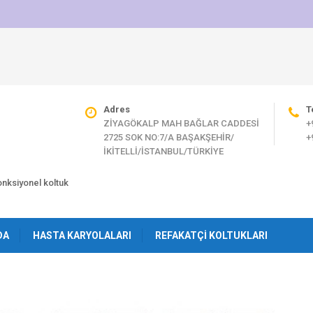
Adres
T
ZİYAGÖKALP MAH BAĞLAR CADDESİ
+
2725 SOK NO:7/A BAŞAKŞEHİR/
+
İKİTELLİ/İSTANBUL/TÜRKİYE
fonksiyonel koltuk
DA
HASTA KARYOLALARI
REFAKATÇI KOLTUKLARI