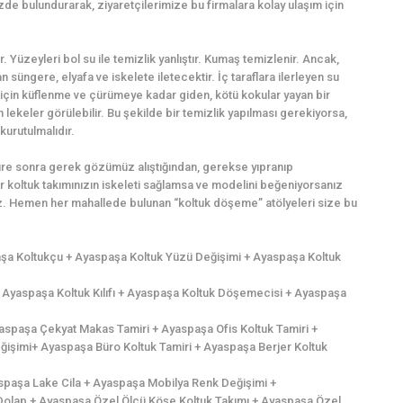
zde bulundurarak, ziyaretçilerimize bu firmalara kolay ulaşım için
r. Yüzeyleri bol su ile temizlik yanlıştır. Kumaş temizlenir. Ancak,
süngere, elyafa ve iskelete iletecektir. İç taraflara ilerleyen su
için küflenme ve çürümeye kadar giden, kötü kokular yayan bir
lekeler görülebilir. Bu şekilde bir temizlik yapılması gerekiyorsa,
kurutulmalıdır.
süre sonra gerek gözümüz alıştığından, gerekse yıpranıp
 koltuk takımınızın iskeleti sağlamsa ve modelini beğeniyorsanız
iniz. Hemen her mahallede bulunan “koltuk döşeme” atölyeleri size bu
aşa Koltukçu + Ayaspaşa Koltuk Yüzü Değişimi + Ayaspaşa Koltuk
Ayaspaşa Koltuk Kılıfı + Ayaspaşa Koltuk Döşemecisi + Ayaspaşa
spaşa Çekyat Makas Tamiri + Ayaspaşa Ofis Koltuk Tamiri +
ğişimi+ Ayaspaşa Büro Koltuk Tamiri + Ayaspaşa Berjer Koltuk
aspaşa Lake Cila + Ayaspaşa Mobilya Renk Değişimi +
Dolap + Ayaspaşa Özel Ölçü Köşe Koltuk Takımı + Ayaspaşa Özel