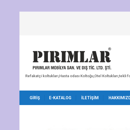
Refakatçi koltukları,Hasta odası Koltoğu,Otel Koltukları,tekli 
GIRIŞ
E-KATALOG
İLETIŞIM
HAKKIMIZ