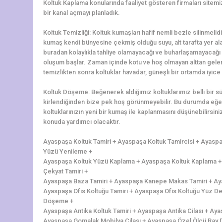
Koltuk Kaplama konularında faaliyet gösteren firmaları sitemi
bir kanal açmayı planladık.
Koltuk Temizliği: Koltuk kumaşları hafif nemli bezle silinmelidi
kumaş kendi bünyesine çekmiş olduğu suyu, alt tarafta yer alan 
buradan kolaylıkla tahliye olamayacağı ve buharlaşamayacağı 
oluşum başlar. Zaman içinde kotu ve hoş olmayan alttan gelen 
temizlikten sonra koltuklar havadar, güneşli bir ortamda iyice 
Koltuk Döşeme: Beğenerek aldığımız koltuklarımız belli bir 
kirlendiğinden bize pek hoş görünmeyebilir. Bu durumda eğer
koltuklarınızın yeni bir kumaş ile kaplanmasını düşünebilirs
konuda yardımcı olacaktır.
Ayaspaşa Koltuk Tamiri + Ayaspaşa Koltuk Tamircisi + Ayasp
Yüzü Yenileme +
Ayaspaşa Koltuk Yüzü Kaplama + Ayaspaşa Koltuk Kaplama + 
Çekyat Tamiri +
Ayaspaşa Baza Tamiri + Ayaspaşa Kanepe Makas Tamiri + Aya
Ayaspaşa Ofis Koltuğu Tamiri + Ayaspaşa Ofis Koltuğu Yüz De
Döşeme +
Ayaspaşa Antika Koltuk Tamiri + Ayaspaşa Antika Cilası + Ay
Ayaspaşa Gomalak Mobilya Cilası + Ayaspaşa Özel Ölçü Ray 