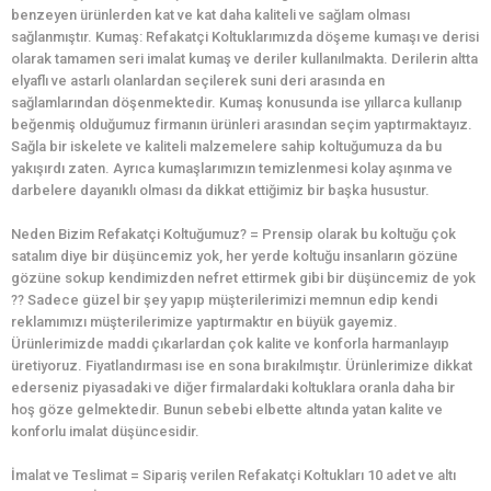
benzeyen ürünlerden kat ve kat daha kaliteli ve sağlam olması
sağlanmıştır. Kumaş: Refakatçi Koltuklarımızda döşeme kumaşı ve derisi
olarak tamamen seri imalat kumaş ve deriler kullanılmakta. Derilerin altta
elyaflı ve astarlı olanlardan seçilerek suni deri arasında en
sağlamlarından döşenmektedir. Kumaş konusunda ise yıllarca kullanıp
beğenmiş olduğumuz firmanın ürünleri arasından seçim yaptırmaktayız.
Sağla bir iskelete ve kaliteli malzemelere sahip koltuğumuza da bu
yakışırdı zaten. Ayrıca kumaşlarımızın temizlenmesi kolay aşınma ve
darbelere dayanıklı olması da dikkat ettiğimiz bir başka husustur.
Neden Bizim Refakatçi Koltuğumuz? = Prensip olarak bu koltuğu çok
satalım diye bir düşüncemiz yok, her yerde koltuğu insanların gözüne
gözüne sokup kendimizden nefret ettirmek gibi bir düşüncemiz de yok
?? Sadece güzel bir şey yapıp müşterilerimizi memnun edip kendi
reklamımızı müşterilerimize yaptırmaktır en büyük gayemiz.
Ürünlerimizde maddi çıkarlardan çok kalite ve konforla harmanlayıp
üretiyoruz. Fiyatlandırması ise en sona bırakılmıştır. Ürünlerimize dikkat
ederseniz piyasadaki ve diğer firmalardaki koltuklara oranla daha bir
hoş göze gelmektedir. Bunun sebebi elbette altında yatan kalite ve
konforlu imalat düşüncesidir.
İmalat ve Teslimat = Sipariş verilen Refakatçi Koltukları 10 adet ve altı