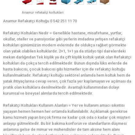
Anamur refakatçi koltukları
Anamur Refakatçi Koltuğu 0 542 251 11 70
Refakatçi Koltukları Nedir = Genellikle hastane, misafirhane, yurtlar,
okullar, oteller ve pansiyonlar gibi yerlerin imdadına yetişen refakatçi
koltukları günümüzün modern evlerinde de oldukça rağbet görmekte
olan yatak olabilen koltuklardır. 2+1, 1+1 ya da stüdyo tipi dairelerdeki
mekan darlığından Tek kişilik ya da çift kişilik koltuk-yatak olan Refakatçi
koltukları da çokça tercih edilmektedir. Bunun dışında lüks evlerde de
hasta bakıcısı, çocuk bakıcısı gibi hizmetler için de refakatçi koltuğu
kullanılmaktadır. Refakatçi koltuğu sektörel anlamda hem koltuk hem de
yatak ihtiyaçlarına cevap veren, çok fazla yer kaplamayan ve açılması da
pratik olan koltuklara denilmektedir. Avantajlı kullanımından dolayı
kurumsal ve bireysel alımlarda tercih edilmektedir.
Refakatçi Koltukları Kullanım Alanları = Yer ve kullanım amacı sıkıntısı
yaşayan hemen hemen her ortamda kullanılabilir. Açıklamak gerekirse
kamu hizmeti yapan birçok firma ne kadar çok oda o kadar çok müşteri
anlayışı gütmektedir. Bu bir bakıma konforun ve standartların düşmesi
anlamına gelse de mimar ve mühendisler de tam aksine hem alanı