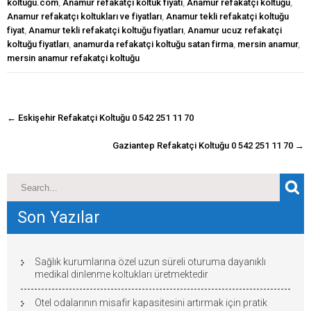
koltuğu.com
,
Anamur refakatçi koltuk fiyatı
,
Anamur refakatçı koltuğu
,
Anamur refakatçı koltukları ve fiyatları
,
Anamur tekli refakatçi koltuğu
fiyat
,
Anamur tekli refakatçi koltuğu fiyatları
,
Anamur ucuz refakatçi
koltuğu fiyatları
,
anamurda refakatçi koltuğu satan firma
,
mersin anamur
,
mersin anamur refakatçi koltuğu
navigasyon
←
Eskişehir Refakatçi Koltuğu 0 542 251 11 70
gönderisi
Gaziantep Refakatçi Koltuğu 0 542 251 11 70
→
Son Yazılar
Sağlık kurumlarına özel uzun süreli oturuma dayanıklı
medikal dinlenme koltukları üretmektedir
Otel odalarının misafir kapasitesini artırmak için pratik