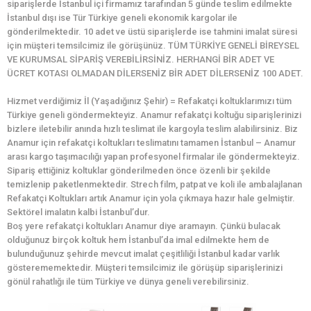
siparişlerde İstanbul içi firmamız tarafından 5 günde teslim edilmekte
İstanbul dışı ise Tür Türkiye geneli ekonomik kargolar ile
gönderilmektedir. 10 adet ve üstü siparişlerde ise tahmini imalat süresi
için müşteri temsilcimiz ile görüşünüz. TÜM TÜRKİYE GENELİ BİREYSEL
VE KURUMSAL SİPARİŞ VEREBİLİRSİNİZ. HERHANGİ BİR ADET VE
ÜCRET KOTASI OLMADAN DİLERSENİZ BİR ADET DİLERSENİZ 100 ADET.
Hizmet verdiğimiz İl (Yaşadığınız Şehir) = Refakatçi koltuklarımızı tüm
Türkiye geneli göndermekteyiz. Anamur refakatçi koltuğu siparişlerinizi
bizlere iletebilir anında hızlı teslimat ile kargoyla teslim alabilirsiniz. Biz
Anamur için refakatçi koltukları teslimatını tamamen İstanbul – Anamur
arası kargo taşımacılığı yapan profesyonel firmalar ile göndermekteyiz.
Sipariş ettiğiniz koltuklar gönderilmeden önce özenli bir şekilde
temizlenip paketlenmektedir. Strech film, patpat ve koli ile ambalajlanan
Refakatçi Koltukları artık Anamur için yola çıkmaya hazır hale gelmiştir.
Sektörel imalatın kalbi İstanbul’dur.
Boş yere refakatçi koltukları Anamur diye aramayın. Çünkü bulacak
olduğunuz birçok koltuk hem İstanbul’da imal edilmekte hem de
bulunduğunuz şehirde mevcut imalat çeşitliliği İstanbul kadar varlık
gösterememektedir. Müşteri temsilcimiz ile görüşüp siparişlerinizi
gönül rahatlığı ile tüm Türkiye ve dünya geneli verebilirsiniz.