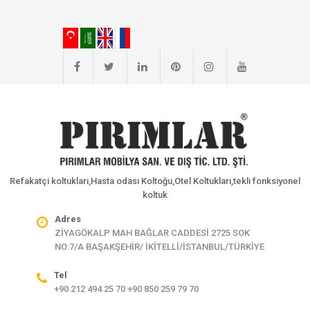
Refakatçi koltukları,Hasta odası Koltoğu,Otel Koltukları,tekli fonksiyonel
koltuk
Adres
ZİYAGÖKALP MAH BAĞLAR CADDESİ 2725 SOK
NO:7/A BAŞAKŞEHİR/ İKİTELLİ/İSTANBUL/TÜRKİYE
Tel
+90 212 494 25 70 +90 850 259 79 70