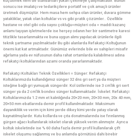
küçültmek hem de standartları yukarı çekmeye çalışmaktadır. Bunun
sonucu ise imalatçı ve tedarikçilere portatif ve çok amaçlı ürünler
üretmek düşmüştür. Hem masa hem sehpa olan ürünler, duvara gömme
yataklıklar, yatak olan koltuklar vs vs gibi pratik çözümler.. Özellikle
hastane ve otel gibi oda sayısı çokluğu=müşteri oda = maddi kazanç
anlamı taşıyan işletmelerde ise herşey odanın her bir santimetre karesi
titizlikle tasarlanmakta ve buna uygun alımı yapılacak ürünlerle ilgili
teknik şartname yazılmaktadır Bu gibi alanlarda Refakatçi Koltuğunun
önemi kat kat artmaktadır. Günümüz evlerinde bile ev sahipleri misafir
ağırlama yada ev nüfusunun daha rahat ortamlarda kalabilmesi adına
refakatçi koltuklarından azami oranda yararlanmaktadır.
Refakatçi Koltukları Teknik Özellikleri = Sünger: Refakatçi
Koltuklarımızda kullandığımız sünger 32 dns gri sert ya da müşteri
isteğine bağlı gri yumuşak süngerdir. Kol üstlerinde ise 3 cm’lik gri sert
sünger ya da 2 cm’lik bondex sünger kullanmaktadır. İskelet: Refakatçi
Koltuklarımızda 1.2 mm et kalınlığında 20×20 mm, 20×30 mm, 20x 40 mm,
20×50 mm ebatlarında demir profil kullanılmaktadır. Maksimum
dayanıklılık ve verim için kimi yerde dikey kimi yerde yatay olarak
kaynatılmışlardır. Kutu kollarda ve çıta donatmalarında ise fırınlanmış
gürgen ağacı kullanılarak iskelet olarak yüksek verim alınmıştır. Ayrıca
koltuk iskeletinde ise % 60 daha fazla demir profil kullanılarak çift
iskelet oluşumu sağlanmış ve bu anlamda görnütüsü dahi birebir